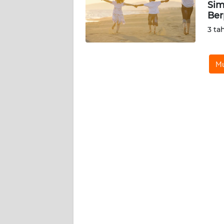
Sim
Ber
KARIR
3 ta
DISCLAIMER
Mu
Wahana
News
Regional
WN
SUMUT
WN
JAKARTA
WN
JABAR