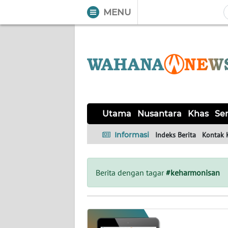
MENU
WAHANA
Tutup
TV
UTAMA
NUSANTARA
Utama
Nusantara
Khas
Ser
KHAS
Informasi
Indeks Berita
Kontak 
SERBA-
SERBI
Berita dengan tagar
#keharmonisan
OPINI
Informasi