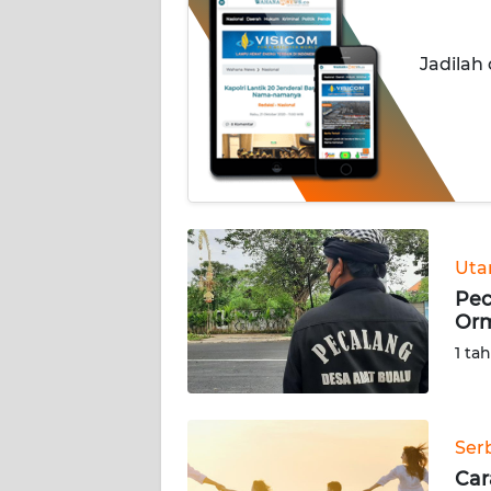
INDEKS
Jadilah
BERITA
KONTAK
KAMI
INFO
IKLAN
Ut
TENTANG
Pec
KAMI
Orm
1 ta
PEDOMAN
MEDIA
SIBER
Ser
REDAKSI
Car