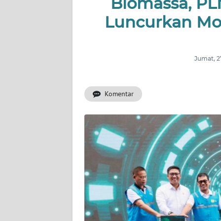
Biomassa, P
Luncurkan Mo
INDEKS
BERITA
KONTAK
Jumat, 2
KAMI
Komentar
INFO
IKLAN
TENTANG
KAMI
PEDOMAN
MEDIA
SIBER
REDAKSI