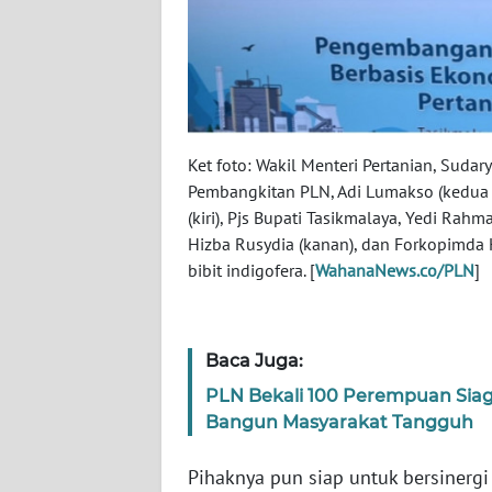
WN
BABEL
WN
SUMBAR
Ket foto: Wakil Menteri Pertanian, Sudar
WN
Pembangkitan PLN, Adi Lumakso (kedua d
SUMSEL
(kiri), Pjs Bupati Tasikmalaya, Yedi Rah
Hizba Rusydia (kanan), dan Forkopimd
WN
bibit indigofera. [
WahanaNews.co/PLN
]
BENGKULU
WN
Baca Juga:
LAMPUNG
PLN Bekali 100 Perempuan Sia
Bangun Masyarakat Tangguh
WN
JATENG
Pihaknya pun siap untuk bersinerg