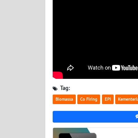
WN
KALTARA
WN
KALSEL
WN
KALTIM
WN
SULSEL
Tag:
WN
Biomassa
Co Firing
EPI
Kementeri
GORONTALO
WN
SULUT