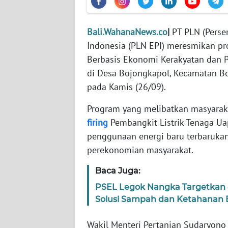
WN
BANTEN
Bali.WahanaNews.co
|
PT PLN (Perse
WN
Indonesia (PLN EPI) meresmikan 
NTT
Berbasis Ekonomi Kerakyatan dan Pe
di Desa Bojongkapol, Kecamatan Bo
WN
pada Kamis (26/09).
KEPRI
Program yang melibatkan masyara
WN
firing
Pembangkit Listrik Tenaga Ua
PAPUA
penggunaan energi baru terbarukan
perekonomian masyarakat.
WN
PAPUA
Baca Juga:
BARAT
PSEL Legok Nangka Targetka
Solusi Sampah dan Ketahanan 
WN
RIAU
Wakil Menteri Pertanian Sudaryono