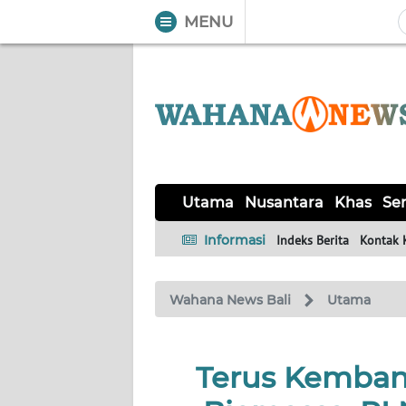
MENU
WAHANA
Tutup
TV
UTAMA
NUSANTARA
Utama
Nusantara
Khas
Ser
KHAS
Informasi
Indeks Berita
Kontak 
SERBA-
Wahana News Bali
Utama
SERBI
OPINI
Terus Kemban
Informasi