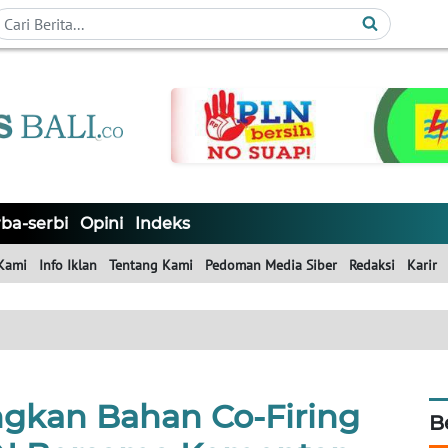
ba-serbi
Opini
Indeks
Kami
Info Iklan
Tentang Kami
Pedoman Media Siber
Redaksi
Karir
gkan Bahan Co-Firing
B