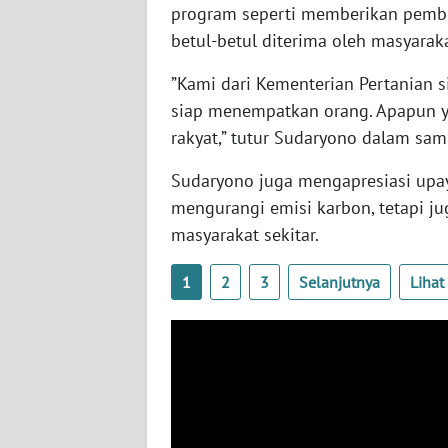
program seperti memberikan pemb
WN
NUSANTARA
betul-betul diterima oleh masyaraka
”Kami dari Kementerian Pertanian s
WN
siap menempatkan orang. Apapun yan
JOGJA
rakyat,” tutur Sudaryono dalam sa
WN
Sudaryono juga mengapresiasi upa
JATIM
mengurangi emisi karbon, tetapi 
masyarakat sekitar.
WN
BALI
1
2
3
Selanjutnya
Liha
WN
KALBAR
WN
KALTENG