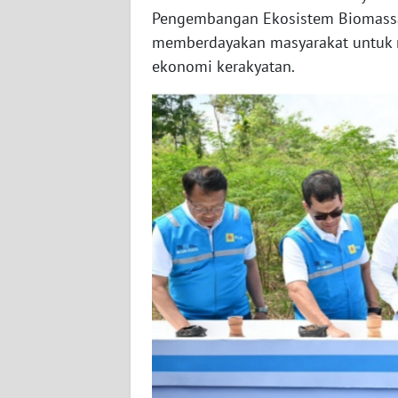
Pengembangan Ekosistem Biomassa
WN
memberdayakan masyarakat untuk 
SERAMBI
ekonomi kerakyatan.
WN
JAMBI
WN
SULTRA
WN
NTB
WN
SULTENG
WN
SULBAR