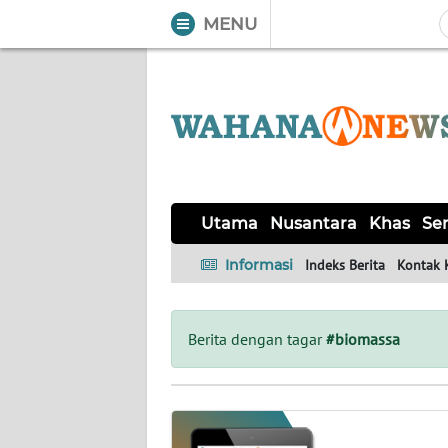
MENU
WAHANA
Tutup
TV
UTAMA
NUSANTARA
Utama
Nusantara
Khas
Ser
KHAS
Informasi
Indeks Berita
Kontak 
SERBA-
SERBI
Berita dengan tagar
#biomassa
OPINI
Informasi