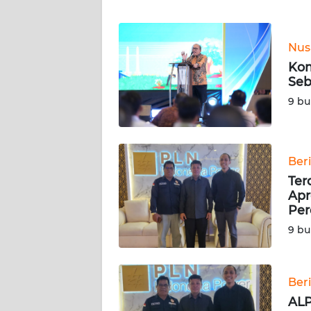
WN
BANTEN
Nus
WN
Kom
NTT
Seb
9 bu
WN
KEPRI
WN
Ber
PAPUA
Ter
Apr
Per
WN
PAPUA
9 bu
BARAT
WN
Ber
RIAU
ALP