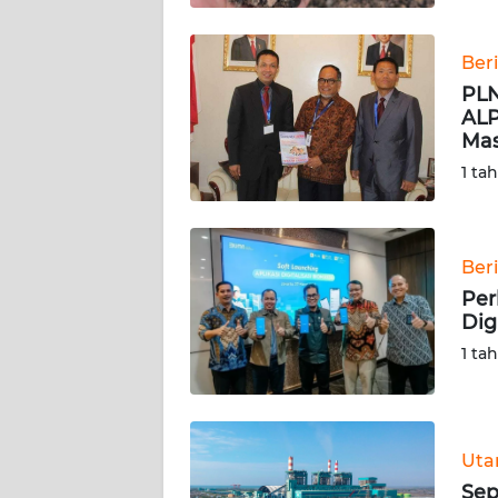
WN
BABEL
Ber
PLN
WN
ALP
SUMBAR
Mas
1 ta
WN
SUMSEL
Ber
WN
BENGKULU
Per
Dig
WN
1 ta
LAMPUNG
WN
JATENG
Ut
Sep