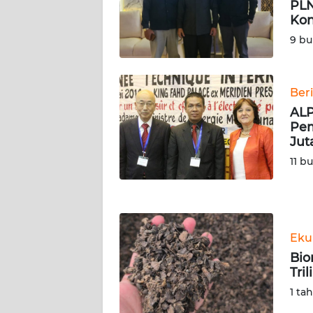
PLN
WN
Kon
SERAMBI
9 bu
WN
JAMBI
Ber
ALP
WN
Pem
SULTRA
Jut
11 b
WN
NTB
WN
Eku
SULTENG
Bio
Tri
WN
SULBAR
1 ta