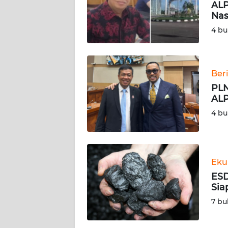
ALP
Nas
KARIR
4 bu
DISCLAIMER
Wahana
Ber
News
PLN
Regional
ALP
4 bu
WN
SUMUT
WN
Eku
JAKARTA
ESD
Sia
WN
7 bu
JABAR