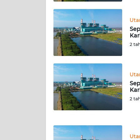
WN
KALTARA
Ut
WN
Sep
KALSEL
Kar
2 ta
WN
KALTIM
WN
Ut
SULSEL
Sep
Kar
WN
2 ta
GORONTALO
WN
SULUT
Ut