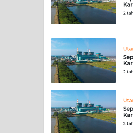
Kar
WN
NUSANTARA
2 ta
WN
JOGJA
Ut
WN
JATIM
Sep
Kar
WN
2 ta
BALI
WN
KALBAR
Ut
Sep
Kar
WN
KALTENG
2 ta