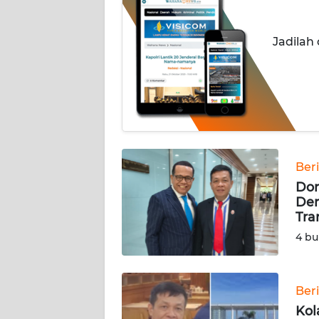
INDEKS
Jadilah
BERITA
KONTAK
KAMI
INFO
IKLAN
Ber
Dor
TENTANG
Dem
KAMI
Tra
4 bu
PEDOMAN
MEDIA
SIBER
Ber
REDAKSI
Kol