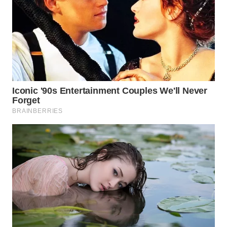
WAHANA
SPORT
WAHANA
UMKM
WAHANA
SELEB
WAHANA
PERSONA
WAHANA
OTOMOTIF
WAHANA
HEALTH