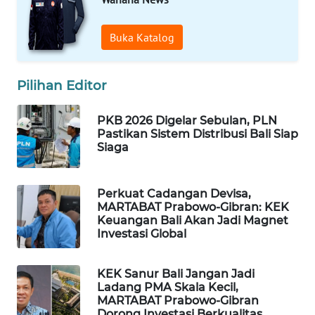
SIBARAGAS
Buka Katalog
NEWS
Pilihan Editor
METRO
SIANTAR
NEWS
PKB 2026 Digelar Sebulan, PLN
Pastikan Sistem Distribusi Bali Siap
Siaga
METRO
MEDAN
NEWS
Perkuat Cadangan Devisa,
MARTABAT Prabowo-Gibran: KEK
Keuangan Bali Akan Jadi Magnet
METRO
Investasi Global
JAKARTA
NEWS
KEK Sanur Bali Jangan Jadi
Ladang PMA Skala Kecil,
KRT
MARTABAT Prabowo-Gibran
NEWS
Dorong Investasi Berkualitas