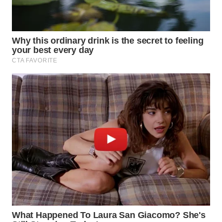
WAHANA
DESA
WISATA
LAPAK
WAHANA
Wahana
Network
KONSUMEN
LISTRIK
MASYARAKAT
KELISTRIKAN
WALINKI