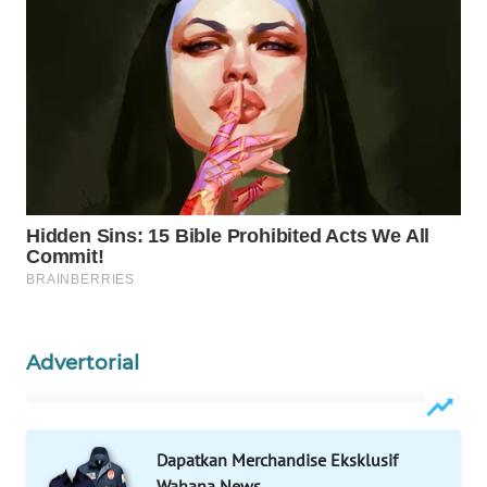
PORTAL
KONSUMEN
FORWAMKI
ALPERKLINAS
FORJASIDA
TAMBANG
NEWS
Advertorial
SITUNGIR
NEWS
Dapatkan Merchandise Eksklusif
SIDIKALANG
NEWS
Wahana News