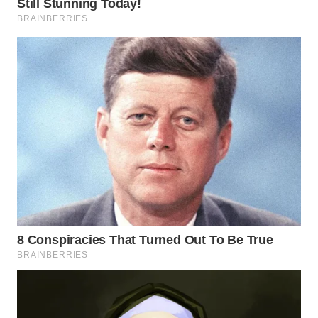
ID
MAWAKA
ID
MARTABAT
NET
PLN
WATCH
MKLI
LPKKI
LKKI
KOPEKLIN