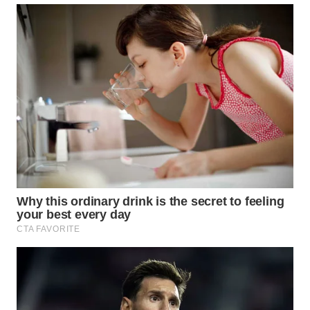
Wahana
Media
Group
WAHANA
NEWS
WAHANA
TANI
WAHANA
ADVOKAT
WAHANA
INFRASTRUKTUR
WAHANA
KONSUMEN