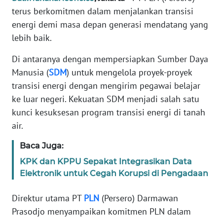
REDAKSI
terus berkomitmen dalam menjalankan transisi
energi demi masa depan generasi mendatang yang
KARIR
lebih baik.
Di antaranya dengan mempersiapkan Sumber Daya
DISCLAIMER
Manusia (
SDM
) untuk mengelola proyek-proyek
transisi energi dengan mengirim pegawai belajar
Wahana
News
ke luar negeri. Kekuatan SDM menjadi salah satu
Regional
kunci kesuksesan program transisi energi di tanah
air.
WN
SUMUT
Baca Juga:
KPK dan KPPU Sepakat Integrasikan Data
WN
Elektronik untuk Cegah Korupsi di Pengadaan
JAKARTA
Direktur utama PT
PLN
(Persero) Darmawan
WN
Prasodjo menyampaikan komitmen PLN dalam
JABAR