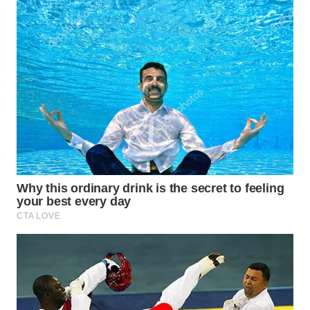
WN
INDRAMAYU
WN
KUNINGAN
WN
MAJALENGKA
WN
SUBANG
WN
SUKABUMI
WN
PURWAKARTA