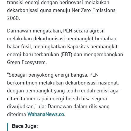
transisi energi dengan berinovasi melakukan
dekarbonisasi guna menuju Net Zero Emissions
WN
2060.
BANTEN
Darmawan mengatakan, PLN secara agresif
WN
melakukan dekarbonisasi pembangkit berbahan
NTT
bakar fosil, meningkatkan Kapasitas pembangkit
energi baru terbarukan (EBT) dan mengembangkan
WN
KEPRI
Green Ecosystem.
“Sebagai penyokong energi bangsa, PLN
WN
berkomitmen melakukan dekarbonisasi nasional,
PAPUA
dengan pembangkit yang lebih rendah emisi agar
cita-cita mencapai energi bersih bisa segera
WN
PAPUA
diwujudkan," ujar Darmawan dalam rilis yang
BARAT
diterima
WahanaNews.co
.
WN
Baca Juga: