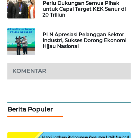
Perlu Dukungan Semua Pihak
untuk Capai Target KEK Sanur di
CILEUNGSI
20 Triliun
NEWS
BERKAT
PLN Apresiasi Pelanggan Sektor
NEWS
Industri, Sukses Dorong Ekonomi
Hijau Nasional
BERAMPU
NEWS
KOMENTAR
ANUGERAH
NEWS
AKHLAK
ID
Berita Populer
PERAPKI
NEWS