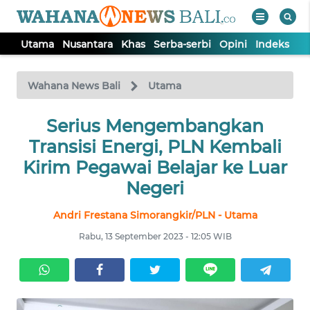
Utama
Nusantara
Khas
Serba-serbi
Opini
Indeks
WAHANA
Tutup
TV
Wahana News Bali
Utama
UTAMA
Serius Mengembangkan
Transisi Energi, PLN Kembali
NUSANTARA
Kirim Pegawai Belajar ke Luar
Negeri
KHAS
Andri Frestana Simorangkir/PLN - Utama
Rabu, 13 September 2023 - 12:05 WIB
SERBA-
SERBI
OPINI