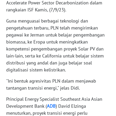
Accelerate Power Sector Decarbonization dalam
rangkaian ISF Kamis, (7/9/23).
WN
NUSANTARA
Guna menguasai berbagai teknologi dan
pengetahuan terbaru, PLN telah mengirimkan
WN
pegawai ke Jerman untuk belajar pengembangan
JOGJA
biomassa, ke Eropa untuk meningkatkan
kompetensi pengembangan proyek Solar PV dan
WN
lain-lain, serta ke California untuk belajar sistem
JATIM
distribusi yang andal dan juga belajar soal
digitalisasi sistem kelistrikan.
WN
BALI
"Ini bentuk agresivitas PLN dalam menjawab
tantangan transisi energi," jelas Didi.
WN
KALBAR
Principal Energy Specialist Southeast Asia Asian
Development Bank (
ADB
) David Elzinga
WN
menuturkan, proyek transisi energi perlu
KALTENG