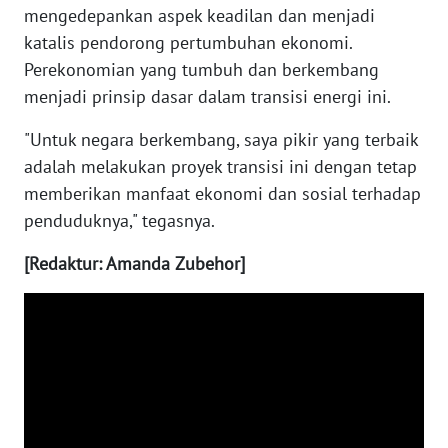
mengedepankan aspek keadilan dan menjadi
katalis pendorong pertumbuhan ekonomi.
WN
KALTARA
Perekonomian yang tumbuh dan berkembang
menjadi prinsip dasar dalam transisi energi ini.
WN
"Untuk negara berkembang, saya pikir yang terbaik
KALSEL
adalah melakukan proyek transisi ini dengan tetap
memberikan manfaat ekonomi dan sosial terhadap
WN
KALTIM
penduduknya," tegasnya.
[Redaktur: Amanda Zubehor]
WN
SULSEL
WN
GORONTALO
WN
SULUT