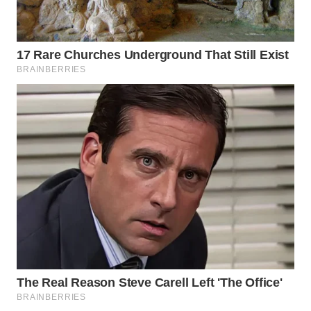
SURABAYA
WN
NATUNA
WN
BINTAN
WN
MANDALIKA
WN
LIKUPANG
WN
LABUANBAJO
WN
BORNEO