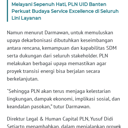
RIAU
Melayani Sepenuh Hati, PLN UID Banten
Perkuat Budaya Service Excellence di Seluruh
WN
Lini Layanan
SERAMBI
Namun menurut Darmawan, untuk memuluskan
WN
upaya dekarbonisasi dibutuhkan keseimbangan
JAMBI
antara rencana, kemampuan dan kapabilitas SDM
serta dukungan dari seluruh stakeholder. PLN
WN
melakukan berbagai upaya memastikan agar
SULTRA
proyek transisi energi bisa berjalan secara
berkelanjutan.
WN
NTB
"Sehingga PLN akan terus menjaga kelestarian
lingkungan, dampak ekonomi, implikasi sosial, dan
WN
keandalan pasokan,” tutur Darmawan.
SULTENG
Direktur Legal & Human Capital PLN, Yusuf Didi
WN
Setiarto menambahkan, dalam menjalankan proyek
SULBAR