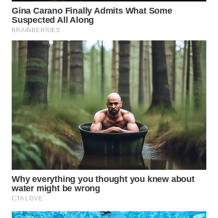
WN
SUMEDANG
WN
CIANJUR
WN
KEPULAUAN
SERIBU
WN
TANGERANG
WN
BINJAI
WN
CIREBON