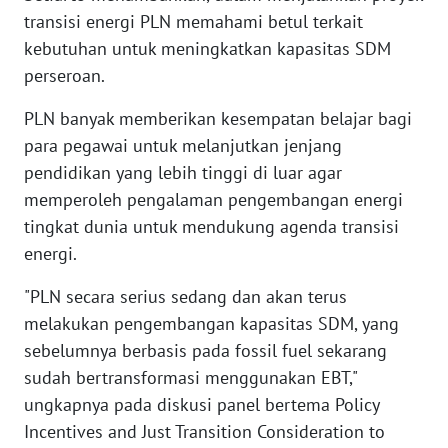
transisi energi PLN memahami betul terkait
kebutuhan untuk meningkatkan kapasitas SDM
WN
BABEL
perseroan.
PLN banyak memberikan kesempatan belajar bagi
WN
para pegawai untuk melanjutkan jenjang
SUMBAR
pendidikan yang lebih tinggi di luar agar
memperoleh pengalaman pengembangan energi
WN
SUMSEL
tingkat dunia untuk mendukung agenda transisi
energi.
WN
"PLN secara serius sedang dan akan terus
BENGKULU
melakukan pengembangan kapasitas SDM, yang
WN
sebelumnya berbasis pada fossil fuel sekarang
LAMPUNG
sudah bertransformasi menggunakan EBT,"
ungkapnya pada diskusi panel bertema Policy
WN
Incentives and Just Transition Consideration to
JATENG