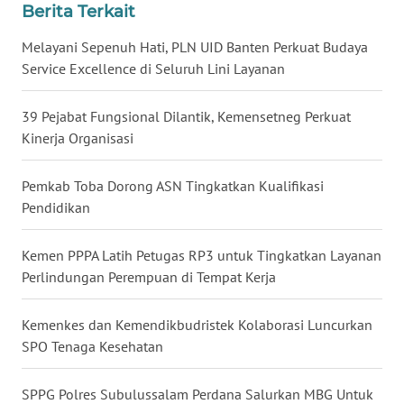
LANGKAT
Berita Terkait
Melayani Sepenuh Hati, PLN UID Banten Perkuat Budaya
WN
Service Excellence di Seluruh Lini Layanan
TAPANULI
SELATAN
39 Pejabat Fungsional Dilantik, Kemensetneg Perkuat
WN
Kinerja Organisasi
TANJUNG
LESUNG
Pemkab Toba Dorong ASN Tingkatkan Kualifikasi
Pendidikan
WN
KARO
Kemen PPPA Latih Petugas RP3 untuk Tingkatkan Layanan
Perlindungan Perempuan di Tempat Kerja
WN
SIMALUNGUN
Kemenkes dan Kemendikbudristek Kolaborasi Luncurkan
SPO Tenaga Kesehatan
WN
LABUHANBATU
SPPG Polres Subulussalam Perdana Salurkan MBG Untuk