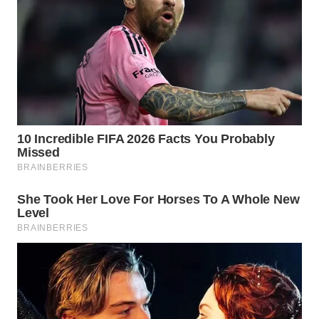
WAHANA
LISTRIK
WAHANA
TRAVEL
WAHANA
TV
WAHANANEWS
ID
WAHANANEWS
CO ID
WAHANANEWS
NET