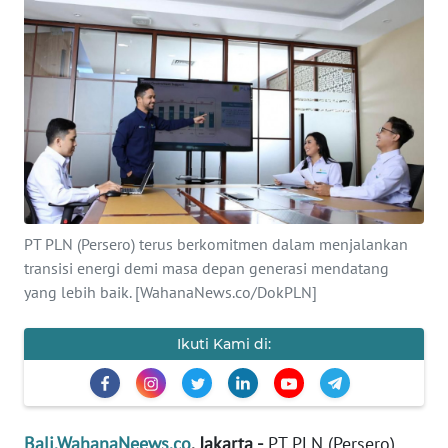
Informasi
INDEKS
BERITA
KONTAK
KAMI
INFO
IKLAN
PT PLN (Persero) terus berkomitmen dalam menjalankan
transisi energi demi masa depan generasi mendatang
yang lebih baik. [WahanaNews.co/DokPLN]
TENTANG
KAMI
Ikuti Kami di:
PEDOMAN
MEDIA
SIBER
Bali.WahanaNeews.co
, Jakarta -
PT PLN (Persero)