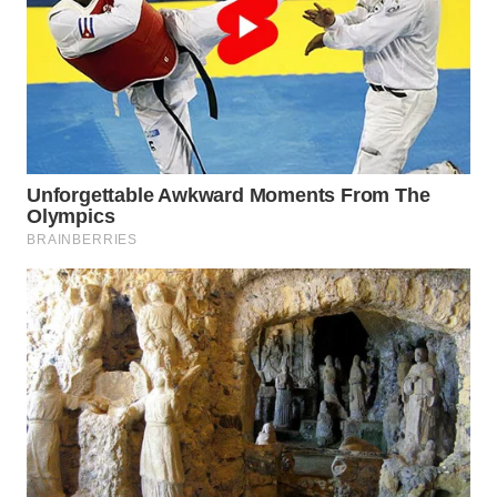
WN
PRIANGAN
TIMUR
WN
SEMARANG
WN
SOLO
WN
BOROBUDUR
WN
MADURA
WN