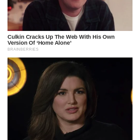
BEKASI
WN
BOGOR
WN
DEPOK
WN
TAPANULI
UTARA
WN
SAMOSIR
WN
PADANG
LAWAS