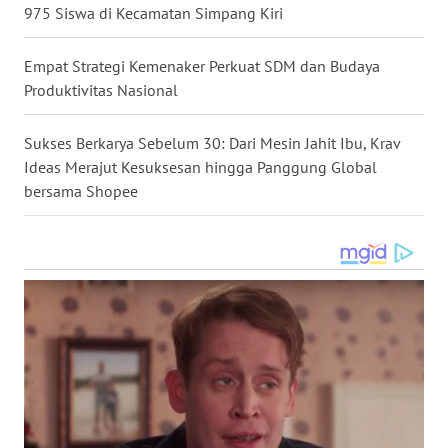
975 Siswa di Kecamatan Simpang Kiri
WN
TAPANULI
TENGAH
Empat Strategi Kemenaker Perkuat SDM dan Budaya
Produktivitas Nasional
WN DELI
SERDANG
Sukses Berkarya Sebelum 30: Dari Mesin Jahit Ibu, Krav
Ideas Merajut Kesuksesan hingga Panggung Global
WN
bersama Shopee
TEBING
TINGGI
WN
PAKPAK
WN
KARAWANG
WN