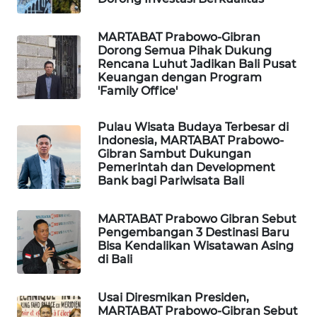
KARING
MARTABAT Prabowo-Gibran
NEWS
Dorong Semua Pihak Dukung
Rencana Luhut Jadikan Bali Pusat
JURNAL
Keuangan dengan Program
'Family Office'
MARITIM
Pulau Wisata Budaya Terbesar di
HUMBANG
Indonesia, MARTABAT Prabowo-
NEWS
Gibran Sambut Dukungan
Pemerintah dan Development
Bank bagi Pariwisata Bali
GARONGGANG
NEWS
MARTABAT Prabowo Gibran Sebut
Pengembangan 3 Destinasi Baru
FISUELRI
Bisa Kendalikan Wisatawan Asing
ID
di Bali
ENERGI
Usai Diresmikan Presiden,
NEWS
MARTABAT Prabowo-Gibran Sebut