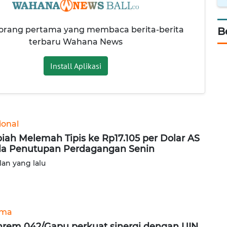
 orang pertama yang membaca berita-berita
B
terbaru Wahana News
Install Aplikasi
ional
iah Melemah Tipis ke Rp17.105 per Dolar AS
a Penutupan Perdagangan Senin
lan yang lalu
ama
rem 042/Gapu perkuat sinergi dengan UIN