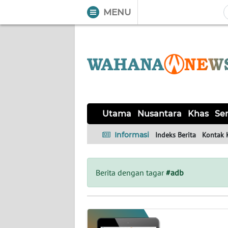
MENU
WAHANA
Tutup
TV
UTAMA
NUSANTARA
Utama
Nusantara
Khas
Ser
KHAS
Informasi
Indeks Berita
Kontak 
SERBA-
SERBI
Berita dengan tagar
#adb
OPINI
Informasi