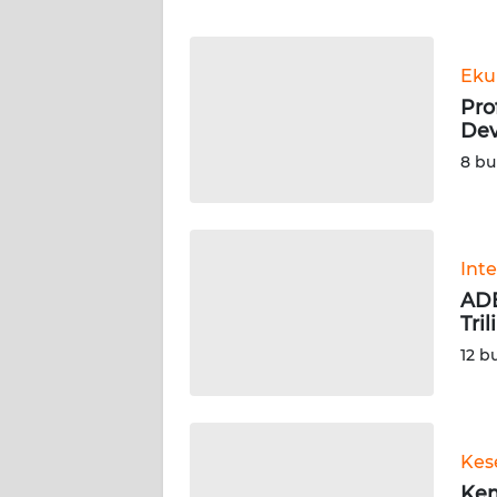
WN
BANTEN
Eku
WN
Pro
NTT
Dev
8 bu
WN
KEPRI
WN
Int
PAPUA
ADB
Tri
WN
12 b
PAPUA
BARAT
WN
Kes
RIAU
Kem