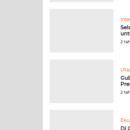
WN
BABEL
Int
Sel
WN
unt
SUMBAR
2 ta
WN
SUMSEL
Ut
WN
BENGKULU
Gub
Pre
WN
2 ta
LAMPUNG
WN
JATENG
Eku
Di 