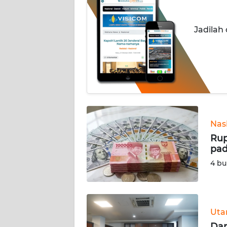
INDEKS
Jadilah
BERITA
KONTAK
KAMI
INFO
IKLAN
Nas
TENTANG
Rup
KAMI
pad
4 bu
PEDOMAN
MEDIA
SIBER
Ut
REDAKSI
Dan