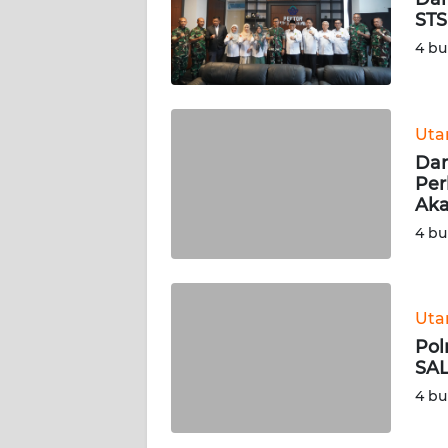
STS
KARIR
4 bu
DISCLAIMER
Ut
Wahana
Dan
News
Regional
Per
Ak
4 bu
WN
SUMUT
WN
Ut
JAKARTA
Pol
SAL
WN
4 bu
JABAR