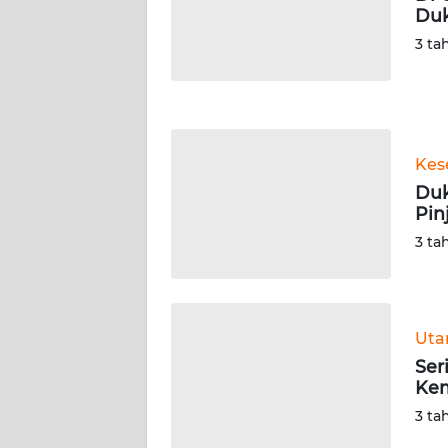
Duk
WN
NUSANTARA
3 ta
WN
JOGJA
Kes
WN
JATIM
Duk
Pin
WN
3 ta
BALI
WN
KALBAR
Ut
Ser
Kem
WN
KALTENG
3 ta