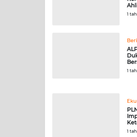
Ahl
WN
SERAMBI
1 ta
WN
JAMBI
Ber
ALP
WN
Du
SULTRA
Ber
1 ta
WN
NTB
WN
Eku
SULTENG
PLN
Imp
WN
Ket
SULBAR
1 ta