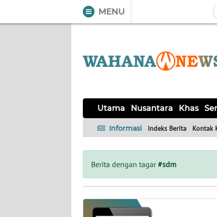
MENU
WAHANA
Tutup
TV
UTAMA
NUSANTARA
Utama
Nusantara
Khas
Ser
KHAS
Informasi
Indeks Berita
Kontak 
SERBA-
SERBI
Berita dengan tagar
#sdm
OPINI
Informasi