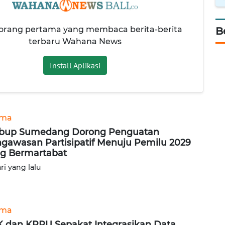
 orang pertama yang membaca berita-berita
B
terbaru Wahana News
Install Aplikasi
ama
bup Sumedang Dorong Penguatan
gawasan Partisipatif Menuju Pemilu 2029
g Bermartabat
ari yang lalu
ama
 dan KPPU Sepakat Integrasikan Data