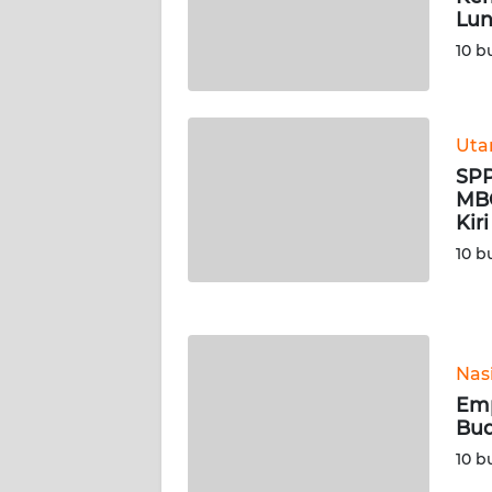
Lun
WN
SERAMBI
10 b
WN
JAMBI
Ut
SPP
WN
MBG
SULTRA
Kiri
10 b
WN
NTB
WN
Nas
SULTENG
Emp
Bud
WN
SULBAR
10 b