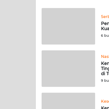
WN
BANTEN
Ser
WN
Pem
NTT
Kua
6 bu
WN
KEPRI
WN
Nas
PAPUA
Kem
Tin
di 
WN
PAPUA
9 bu
BARAT
WN
Kes
RIAU
Kem