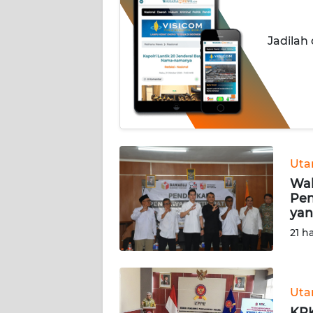
INDEKS
Jadilah
BERITA
KONTAK
KAMI
INFO
IKLAN
Ut
Wa
TENTANG
Pen
KAMI
yan
21 h
PEDOMAN
MEDIA
SIBER
Ut
REDAKSI
KPK