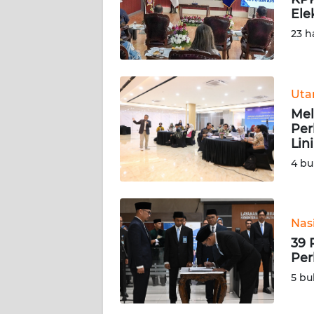
Ele
KARIR
23 h
DISCLAIMER
Ut
Wahana
Mel
News
Regional
Per
Lin
4 bu
WN
SUMUT
WN
Nas
JAKARTA
39 
Per
WN
5 bu
JABAR