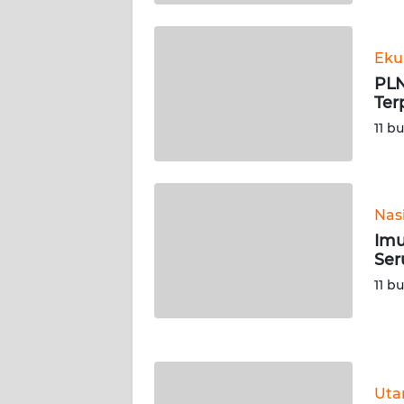
WN
KALTARA
Eku
WN
PLN
KALSEL
Ter
11 b
WN
KALTIM
WN
Nas
SULSEL
Imu
Ser
WN
11 b
GORONTALO
WN
SULUT
Ut