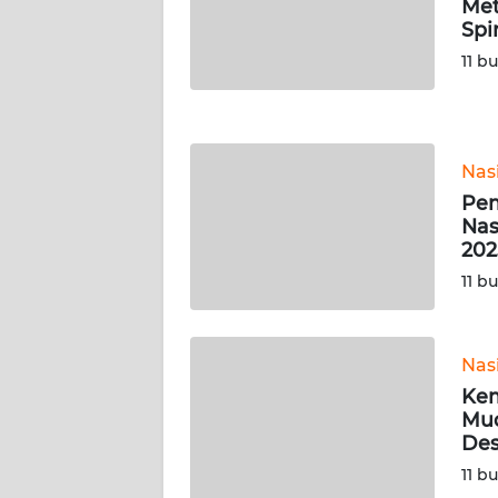
Met
WN
Spir
NUSANTARA
11 b
WN
JOGJA
Nas
WN
Pem
JATIM
Nas
202
WN
11 b
BALI
WN
Nas
KALBAR
Kem
Mud
WN
De
KALTENG
11 b