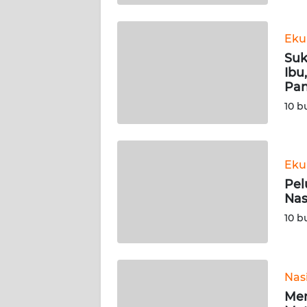
WN
BABEL
Eku
Suk
WN
Ibu
SUMBAR
Pan
10 b
WN
SUMSEL
Eku
WN
BENGKULU
Pel
Nas
WN
10 b
LAMPUNG
WN
Nas
JATENG
Men