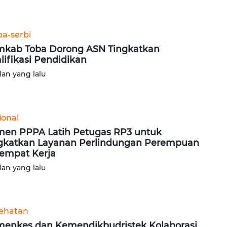
ba-serbi
kab Toba Dorong ASN Tingkatkan
lifikasi Pendidikan
lan yang lalu
ional
en PPPA Latih Petugas RP3 untuk
gkatkan Layanan Perlindungan Perempuan
Tempat Kerja
lan yang lalu
ehatan
enkes dan Kemendikbudristek Kolaborasi