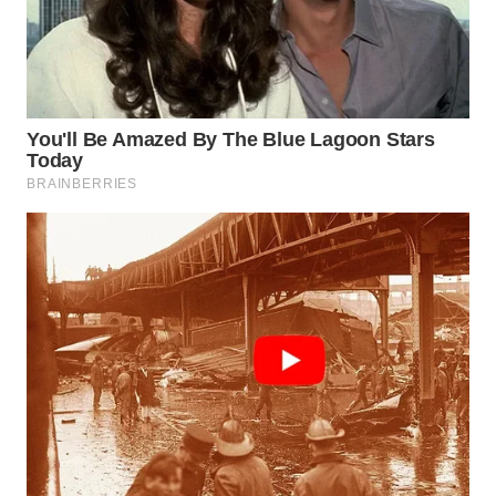
WN
TAPANULI
TENGAH
WN DELI
SERDANG
WN
TEBING
TINGGI
WN
PAKPAK
WN
KARAWANG
WN