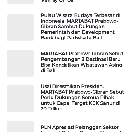
'Family Office'
WAHANA
Pulau Wisata Budaya Terbesar di
DESA
Indonesia, MARTABAT Prabowo-
WISATA
Gibran Sambut Dukungan
Pemerintah dan Development
Bank bagi Pariwisata Bali
LAPAK
WAHANA
MARTABAT Prabowo Gibran Sebut
Pengembangan 3 Destinasi Baru
Wahana
Bisa Kendalikan Wisatawan Asing
Network
di Bali
KONSUMEN
Usai Diresmikan Presiden,
LISTRIK
MARTABAT Prabowo-Gibran Sebut
Perlu Dukungan Semua Pihak
untuk Capai Target KEK Sanur di
MASYARAKAT
20 Triliun
KELISTRIKAN
WALINKI
PLN Apresiasi Pelanggan Sektor