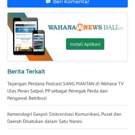
Beri Komentar
WN
NUSANTARA
WN
JOGJA
Install Aplikasi
WN
JATIM
Berita Terkait
WN
Tayangan Perdana Podcast SANG MANTAN di Wahana TV
BALI
Ulas Peran Satpol PP sebagai Penegak Perda dan
Pengawal Retribusi
WN
KALBAR
Kemendagri Gaspol Sinkronisasi Komunikasi, Pusat dan
Daerah Disatukan dalam Satu Narasi
WN
KALTENG