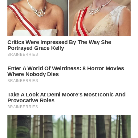
SURABAYA
WN
NATUNA
WN
BINTAN
WN
MANDALIKA
WN
LIKUPANG
WN
LABUANBAJO
WN
BORNEO