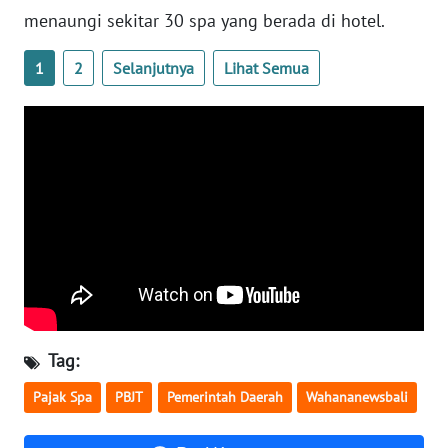
menaungi sekitar 30 spa yang berada di hotel.
WN
1
2
Selanjutnya
Lihat Semua
BABEL
WN
SUMBAR
WN
SUMSEL
WN
BENGKULU
WN
Tag:
LAMPUNG
Pajak Spa
PBJT
Pemerintah Daerah
Wahananewsbali
WN
JATENG