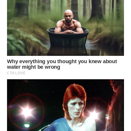
Wahana
Media
Group
WAHANA
NEWS
WAHANA
TANI
WAHANA
ADVOKAT
WAHANA
INFRASTRUKTUR
WAHANA
KONSUMEN