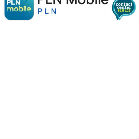
WAHANA MEDIA GROUP
|
|
|
WAHANA NEWS co
WAHANA TANI
WAHANA ADVOKAT
|
|
WAHANA INFRASTRUKTUR
WAHANA KONSUMEN
|
|
|
WAHANA LISTRIK
WAHANA TRAVEL
WAHANA TV
|
|
|
WAHANANEWS id
WAHANANEWS CO ID
WAHANANEWS NET
|
|
|
WAHANA SPORT ID
Wahana UMKM
Wahana Seleb