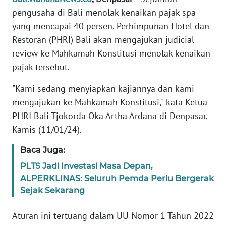
REDAKSI
pengusaha di Bali menolak kenaikan pajak spa
yang mencapai 40 persen. Perhimpunan Hotel dan
KARIR
Restoran (PHRI) Bali akan mengajukan judicial
review ke Mahkamah Konstitusi menolak kenaikan
DISCLAIMER
pajak tersebut.
"Kami sedang menyiapkan kajiannya dan kami
Wahana
News
mengajukan ke Mahkamah Konstitusi," kata Ketua
Regional
PHRI Bali Tjokorda Oka Artha Ardana di Denpasar,
Kamis (11/01/24).
WN
SUMUT
Baca Juga:
PLTS Jadi Investasi Masa Depan,
WN
ALPERKLINAS: Seluruh Pemda Perlu Bergerak
JAKARTA
Sejak Sekarang
WN
Aturan ini tertuang dalam UU Nomor 1 Tahun 2022
JABAR