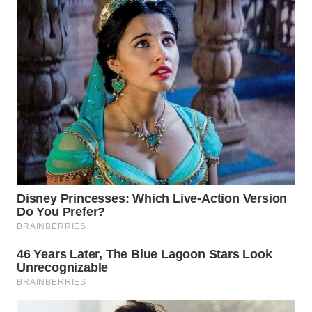
WN
SUMEDANG
WN
CIANJUR
WN
KEPULAUAN
SERIBU
WN
TANGERANG
WN
BINJAI
WN
CIREBON