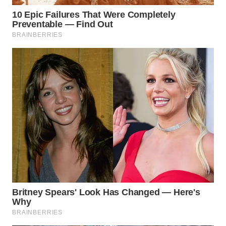
BEKASI
WN
BOGOR
WN
DEPOK
WN
TAPANULI
UTARA
WN
SAMOSIR
WN
PADANG
LAWAS