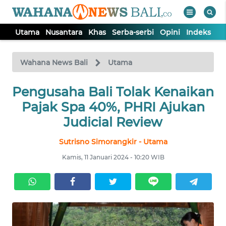
Utama
Nusantara
Khas
Serba-serbi
Opini
Indeks
WAHANA
Tutup
TV
Wahana News Bali
Utama
UTAMA
Pengusaha Bali Tolak Kenaikan
Pajak Spa 40%, PHRI Ajukan
NUSANTARA
Judicial Review
Sutrisno Simorangkir - Utama
KHAS
Kamis, 11 Januari 2024 - 10:20 WIB
SERBA-
SERBI
OPINI