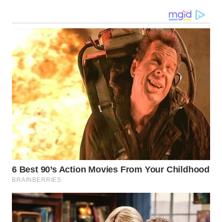
WN
MALUKU
WN
MALUT
WN
DAIRI
WN
DANAU
TOBA
WN
NIAS
WN