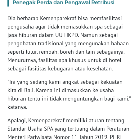
RIAU
Penegak Perda dan Pengawal Retribusi
WN
Dia berharap Kemenparekraf bisa memfasilitasi
SERAMBI
pengusaha agar tidak memasukkan spa sebagai
jasa hiburan dalam UU HKPD. Namun sebagai
WN
pengobatan tradisional yang mengunakan bahaan
JAMBI
seperti lulur, rempah, boreh dan lain sebagainya.
Menurutnya, fasilitas spa khusus untuk di hotel
WN
sebagai fasilitas kebugaran atau kesehatan.
SULTRA
"Ini yang sedang kami angkat sebagai kekuatan
WN
kita di Bali. Karena ini dimasukkan ke usaha
NTB
hiburan tentu ini tidak menguntungkan bagi kami,”
katanya.
WN
SULTENG
Apalagi, Kemenparekraf memiliki aturan tentang
Standar Usaha SPA yang tertuang dalam Peraturan
WN
Menteri Pariwisata Nomor 11 Tahun 2019. PHRI
SULBAR