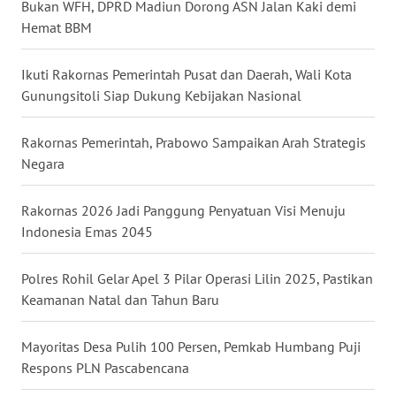
Bukan WFH, DPRD Madiun Dorong ASN Jalan Kaki demi
Hemat BBM
WN
KALTARA
Ikuti Rakornas Pemerintah Pusat dan Daerah, Wali Kota
Gunungsitoli Siap Dukung Kebijakan Nasional
WN
KALSEL
Rakornas Pemerintah, Prabowo Sampaikan Arah Strategis
Negara
WN
KALTIM
Rakornas 2026 Jadi Panggung Penyatuan Visi Menuju
Indonesia Emas 2045
WN
SULSEL
Polres Rohil Gelar Apel 3 Pilar Operasi Lilin 2025, Pastikan
Keamanan Natal dan Tahun Baru
WN
GORONTALO
Mayoritas Desa Pulih 100 Persen, Pemkab Humbang Puji
WN
Respons PLN Pascabencana
SULUT