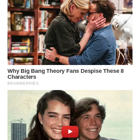
LANGKAT
WN
TAPANULI
SELATAN
WN
TANJUNG
LESUNG
WN
KARO
WN
SIMALUNGUN
WN
LABUHANBATU