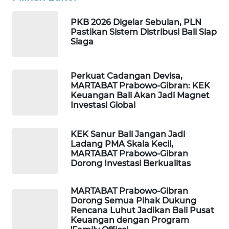
PKB 2026 Digelar Sebulan, PLN
WAHANA
Pastikan Sistem Distribusi Bali Siap
SPORT
Siaga
WAHANA
UMKM
Perkuat Cadangan Devisa,
MARTABAT Prabowo-Gibran: KEK
Keuangan Bali Akan Jadi Magnet
WAHANA
Investasi Global
SELEB
KEK Sanur Bali Jangan Jadi
WAHANA
Ladang PMA Skala Kecil,
PERSONA
MARTABAT Prabowo-Gibran
Dorong Investasi Berkualitas
WAHANA
OTOMOTIF
MARTABAT Prabowo-Gibran
Dorong Semua Pihak Dukung
Rencana Luhut Jadikan Bali Pusat
WAHANA
Keuangan dengan Program
HEALTH