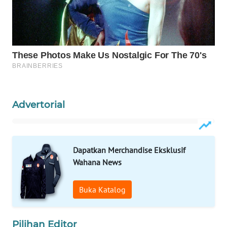
WAHANA
LISTRIK
WAHANA
TRAVEL
WAHANA
Advertorial
TV
WAHANANEWS
Dapatkan Merchandise Eksklusif
ID
Wahana News
WAHANANEWS
CO ID
Buka Katalog
WAHANANEWS
Pilihan Editor
NET