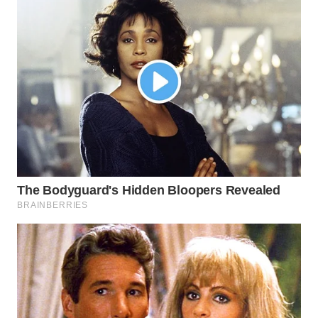
WN
INDRAMAYU
WN
KUNINGAN
WN
MAJALENGKA
WN
SUBANG
WN
SUKABUMI
WN
PURWAKARTA