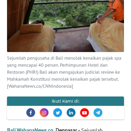
Informasi
INDEKS
BERITA
KONTAK
KAMI
Sejumlah pengusaha di Bali menolak kenaikan pajak spa
yang mencapai 40 persen. Perhimpunan Hotel dan
INFO
IKLAN
Restoran (PHRI) Bali akan mengajukan judicial review ke
Mahkamah Konstitusi menolak kenaikan pajak tersebut.
[WahanaNews.co/CNNIndonesia]
TENTANG
KAMI
Ikuti Kami di:
PEDOMAN
MEDIA
SIBER
Bali.WahanaNews.co
, Denpasar -
Sejumlah