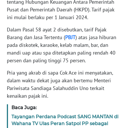
tentang Hubungan Keuangan Antara Pemerintah
Pusat dan Pemerintah Daerah (HKPD). Tarif pajak
WN
ini mulai berlaku per 1 Januari 2024.
BANTEN
Dalam Pasal 58 ayat 2 disebutkan, tarif Pajak
WN
Barang dan Jasa Tertentu (
PBJT
) atas jasa hiburan
NTT
pada diskotek, karaoke, kelab malam, bar, dan
mandi uap atau spa ditetapkan paling rendah 40
WN
KEPRI
persen dan paling tinggi 75 persen.
Pria yang akrab di sapa Cok Ace ini menyatakan,
WN
dalam waktu dekat juga akan bertemu Menteri
PAPUA
Pariwisata Sandiaga Salahuddin Uno terkait
kenaikan pajak ini.
WN
PAPUA
Baca Juga:
BARAT
Tayangan Perdana Podcast SANG MANTAN di
WN
Wahana TV Ulas Peran Satpol PP sebagai