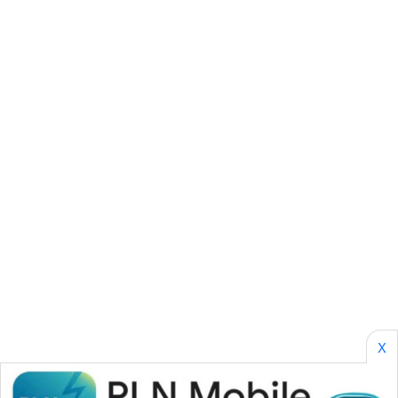
SONYA
ASA
NEWS
X