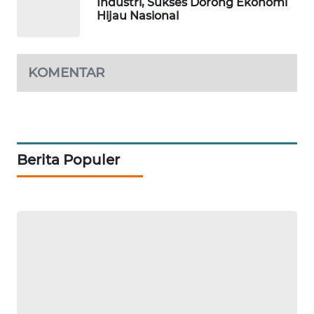
Industri, Sukses Dorong Ekonomi
ID
Hijau Nasional
MAWAKA
ID
KOMENTAR
MARTABAT
NET
PLN
Berita Populer
WATCH
MKLI
LPKKI
LKKI
KOPEKLIN