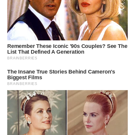
WN
PRIANGAN
TIMUR
WN
SEMARANG
WN
SOLO
WN
BOROBUDUR
WN
MADURA
WN