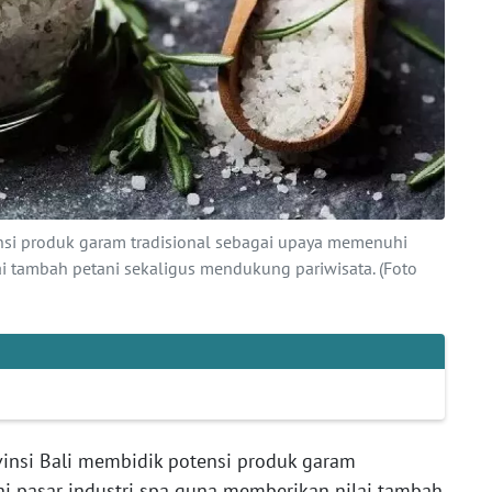
nsi produk garam tradisional sebagai upaya memenuhi
ai tambah petani sekaligus mendukung pariwisata. (Foto
insi Bali membidik potensi produk garam
i pasar industri spa guna memberikan nilai tambah