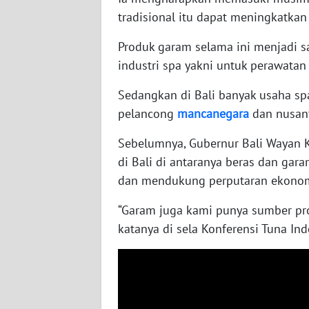
WN
tradisional itu dapat meningkatkan
BABEL
Produk garam selama ini menjadi s
industri spa yakni untuk perawatan
WN
SUMBAR
Sedangkan di Bali banyak usaha spa
pelancong
mancanegara
dan nusant
WN
SUMSEL
Sebelumnya, Gubernur Bali Wayan 
di Bali di antaranya beras dan gar
WN
dan mendukung perputaran ekonomi
BENGKULU
“Garam juga kami punya sumber pro
WN
katanya di sela Konferensi Tuna Ind
LAMPUNG
WN
JATENG