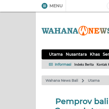
MENU
WAHANA
Tutup
TV
UTAMA
NUSANTARA
Utama
Nusantara
Khas
Ser
KHAS
Informasi
Indeks Berita
Kontak 
SERBA-
Wahana News Bali
Utama
SERBI
OPINI
Pemprov bali
Informasi