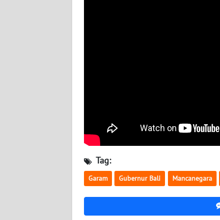
WN
NUSANTARA
WN
JOGJA
WN
JATIM
WN
BALI
WN
Tag:
KALBAR
Garam
Gubernur Bali
Mancanegara
WN
KALTENG