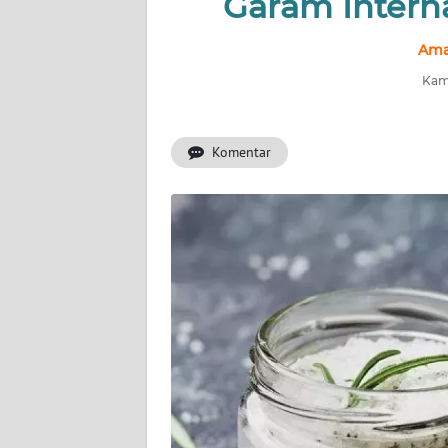
Garam Interna
INDEKS
Ama
BERITA
Kami
KONTAK
KAMI
Komentar
INFO
IKLAN
TENTANG
KAMI
PEDOMAN
MEDIA
SIBER
REDAKSI