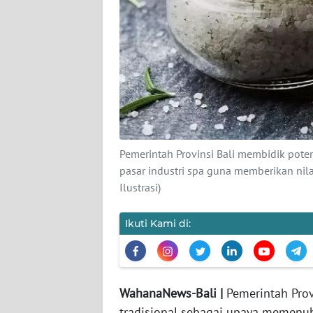
KARIR
DISCLAIMER
Wahana
News
Regional
Pemerintah Provinsi Bali membidik pote
WN
pasar industri spa guna memberikan nil
SUMUT
Ilustrasi)
WN
Ikuti Kami di:
JAKARTA
WN
JABAR
WahanaNews-Bali |
Pemerintah Prov
tradisional sebagai upaya memenuh