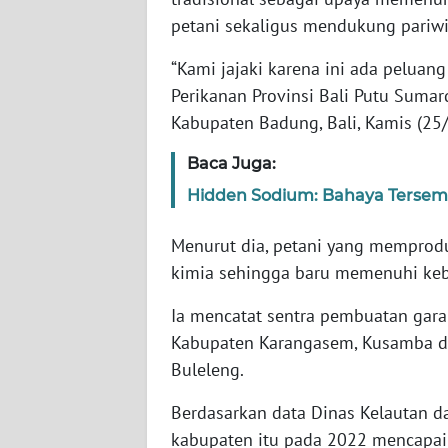
WN
petani sekaligus mendukung pariwi
BANTEN
“Kami jajaki karena ini ada peluan
WN
Perikanan Provinsi Bali Putu Sumard
NTT
Kabupaten Badung, Bali, Kamis (25/
WN
Baca Juga:
KEPRI
Hidden Sodium: Bahaya Tersembu
WN
Menurut dia, petani yang memprod
PAPUA
kimia sehingga baru memenuhi keb
WN
Ia mencatat sentra pembuatan garam
PAPUA
Kabupaten Karangasem, Kusamba di
BARAT
Buleleng.
WN
Berdasarkan data Dinas Kelautan dan
RIAU
kabupaten itu pada 2022 mencapai 