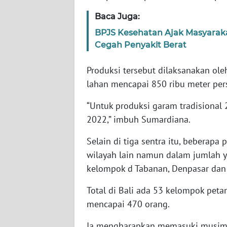
WN
Baca Juga:
SERAMBI
BPJS Kesehatan Ajak Masyarak
Cegah Penyakit Berat
WN
JAMBI
Produksi tersebut dilaksanakan ole
lahan mencapai 850 ribu meter per
WN
SULTRA
“Untuk produksi garam tradisional
2022,” imbuh Sumardiana.
WN
NTB
Selain di tiga sentra itu, beberapa
wilayah lain namun dalam jumlah y
WN
kelompok d Tabanan, Denpasar dan
SULTENG
Total di Bali ada 53 kelompok peta
WN
mencapai 470 orang.
SULBAR
Ia mengharapkan memasuki musim k