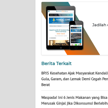
WN
KALTARA
WN
Jadilah
KALSEL
WN
KALTIM
WN
SULSEL
Berita Terkait
BPJS Kesehatan Ajak Masyarakat Kendal
WN
Gula, Garam, dan Lemak Demi Cegah Pen
GORONTALO
Berat
WN
Waspada! Ini 6 Jenis Makanan yang Bisa
SULUT
Merusak Ginjal jika Dikonsumsi Berlebi