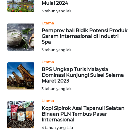
Mulai 2024
Informasi
3 tahun yang lalu
INDEKS
Utama
BERITA
Pemprov bali Bidik Potensi Produk
Garam Internasional di Industri
Spa
KONTAK
3 tahun yang lalu
KAMI
Utama
INFO
BPS Ungkap Turis Malaysia
IKLAN
Dominasi Kunjungi Sulsel Selama
Maret 2023
TENTANG
3 tahun yang lalu
KAMI
Utama
Kopi Sipirok Asal Tapanuli Selatan
PEDOMAN
Binaan PLN Tembus Pasar
MEDIA
Internasional
SIBER
4 tahun yang lalu