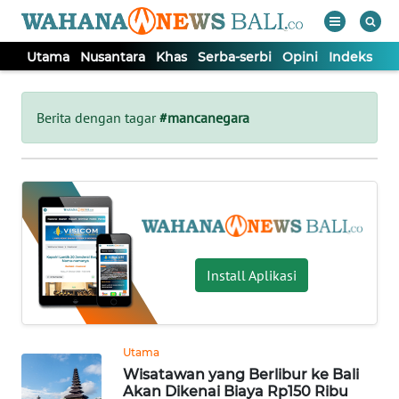
Utama
Nusantara
Khas
Serba-serbi
Opini
Indeks
WAHANA
Tutup
TV
Berita dengan tagar
#mancanegara
UTAMA
NUSANTARA
KHAS
Install Aplikasi
SERBA-
SERBI
Utama
Wisatawan yang Berlibur ke Bali
OPINI
Akan Dikenai Biaya Rp150 Ribu