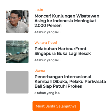
REDAKSI
Ekuin
Moncer! Kunjungan Wisatawan
KARIR
Asing ke Indonesia Meningkat
2.000 Persen
DISCLAIMER
4 tahun yang lalu
Wahana Travel
Wahana
News
Pelabuhan HarbourFront
Regional
Singapura Buka Lagi Besok
4 tahun yang lalu
WN
Utama
SUMUT
Penerbangan Internasional
Kembali Dibuka, Pelaku Pariwisata
WN
Bali Siap Patuhi Prokes
JAKARTA
5 tahun yang lalu
WN
Muat Berita Selanjutnya
JABAR