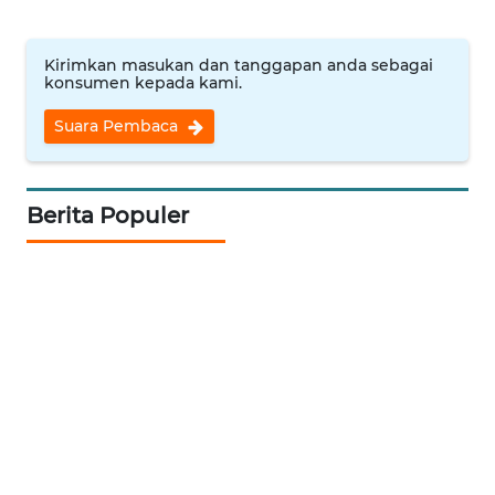
WN
Kirimkan masukan dan tanggapan anda sebagai
BANTEN
konsumen kepada kami.
WN
Suara Pembaca
NTT
WN
Berita Populer
KEPRI
WN
PAPUA
WN
PAPUA
BARAT
WN