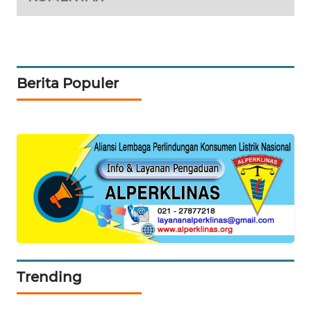
PORTAL
KONSUMEN
FORWAMKI
Berita Populer
ALPERKLINAS
FORJASIDA
TAMBANG
NEWS
SITUNGIR
NEWS
Trending
SIDIKALANG
NEWS