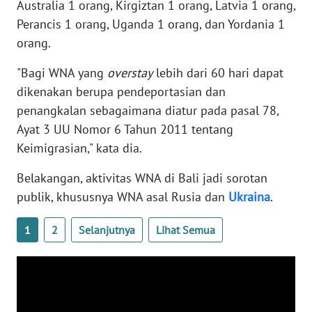
RIAU
Australia 1 orang, Kirgiztan 1 orang, Latvia 1 orang,
Perancis 1 orang, Uganda 1 orang, dan Yordania 1
WN
orang.
SERAMBI
"Bagi WNA yang
overstay
lebih dari 60 hari dapat
dikenakan berupa pendeportasian dan
WN
JAMBI
penangkalan sebagaimana diatur pada pasal 78,
Ayat 3 UU Nomor 6 Tahun 2011 tentang
WN
Keimigrasian," kata dia.
SULTRA
Belakangan, aktivitas WNA di Bali jadi sorotan
WN
publik, khususnya WNA asal Rusia dan
Ukraina
.
NTB
1
2
Selanjutnya
Lihat Semua
WN
SULTENG
WN
SULBAR