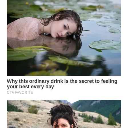
WN
TAPANULI
TENGAH
WN DELI
SERDANG
WN
TEBING
TINGGI
WN
PAKPAK
WN
KARAWANG
WN