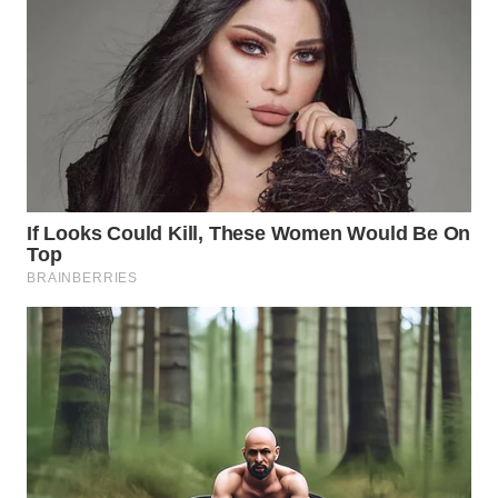
SURABAYA
WN
NATUNA
WN
BINTAN
WN
MANDALIKA
WN
LIKUPANG
WN
LABUANBAJO
WN
BORNEO