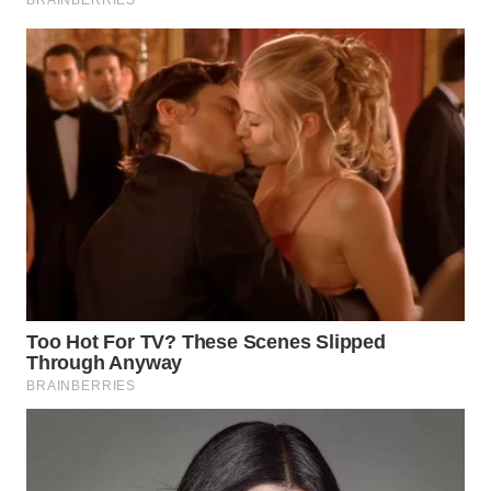
WN
PRIANGAN
TIMUR
WN
SEMARANG
WN
SOLO
WN
BOROBUDUR
WN
MADURA
WN