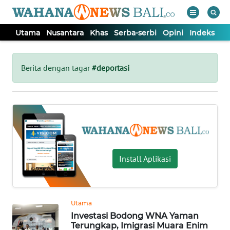
Utama
Nusantara
Khas
Serba-serbi
Opini
Indeks
WAHANA
Tutup
TV
Berita dengan tagar
#deportasi
UTAMA
NUSANTARA
KHAS
Install Aplikasi
SERBA-
SERBI
Utama
Investasi Bodong WNA Yaman
OPINI
Terungkap, Imigrasi Muara Enim