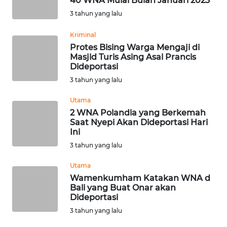
40 WNA Mulai Bulan Januari 2023
3 tahun yang lalu
WN
MALUKU
Kriminal
Protes Bising Warga Mengaji di
Masjid Turis Asing Asal Prancis
WN
Dideportasi
MALUT
3 tahun yang lalu
WN
Utama
DAIRI
2 WNA Polandia yang Berkemah
Saat Nyepi Akan Dideportasi Hari
Ini
WN
DANAU
3 tahun yang lalu
TOBA
Utama
Wamenkumham Katakan WNA d
WN
Bali yang Buat Onar akan
NIAS
Dideportasi
3 tahun yang lalu
WN