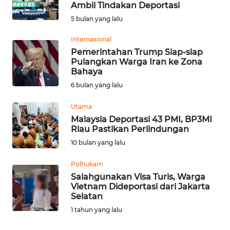
Ambil Tindakan Deportasi
Informasi
5 bulan yang lalu
INDEKS
Internasional
BERITA
Pemerintahan Trump Siap-siap
Pulangkan Warga Iran ke Zona
Bahaya
KONTAK
6 bulan yang lalu
KAMI
Utama
INFO
Malaysia Deportasi 43 PMI, BP3MI
IKLAN
Riau Pastikan Perlindungan
10 bulan yang lalu
TENTANG
KAMI
Polhukam
Salahgunakan Visa Turis, Warga
Vietnam Dideportasi dari Jakarta
PEDOMAN
Selatan
MEDIA
1 tahun yang lalu
SIBER