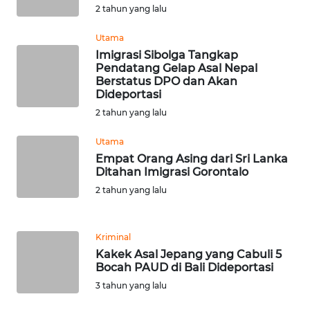
2 tahun yang lalu
WN
Utama
NUSANTARA
Imigrasi Sibolga Tangkap
Pendatang Gelap Asal Nepal
Berstatus DPO dan Akan
WN
Dideportasi
JOGJA
2 tahun yang lalu
WN
Utama
JATIM
Empat Orang Asing dari Sri Lanka
Ditahan Imigrasi Gorontalo
WN
2 tahun yang lalu
BALI
WN
Kriminal
KALBAR
Kakek Asal Jepang yang Cabuli 5
Bocah PAUD di Bali Dideportasi
3 tahun yang lalu
WN
KALTENG