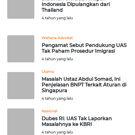
Indonesia Dipulangkan dari
WN
Thailand
TAPANULI
4 tahun yang lalu
TENGAH
WN DELI
Wahana Advokat
SERDANG
Pengamat Sebut Pendukung UAS
Tak Paham Prosedur Imigrasi
WN
4 tahun yang lalu
TEBING
TINGGI
Utama
Masalah Ustaz Abdul Somad, Ini
Penjelasan BNPT Terkait Aturan di
WN
Singapura
PAKPAK
4 tahun yang lalu
WN
Nasional
KARAWANG
Dubes RI: UAS Tak Laporkan
Masalahnya ke KBRI
WN
4 tahun yang lalu