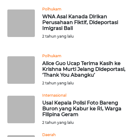
RIAU
Polhukam
WNA Asal Kanada Dirikan
WN
Perusahaan Fiktif, Dideportasi
SERAMBI
Imigrasi Bali
2 tahun yang lalu
WN
JAMBI
Polhukam
WN
Alice Guo Ucap Terima Kasih ke
SULTRA
Krishna Murti Jelang Dideportasi,
‘Thank You Abangku’
2 tahun yang lalu
WN
NTB
Internasional
Usai Kepala Polisi Foto Bareng
WN
Buron yang Kabur ke RI, Warga
SULTENG
Filipina Geram
2 tahun yang lalu
WN
Daerah
SULBAR