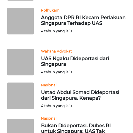
BEKASI
Polhukam
WN
Anggota DPR RI Kecam Perlakuan
Singapura Terhadap UAS
BOGOR
4 tahun yang lalu
WN
DEPOK
Wahana Advokat
UAS Ngaku Dideportasi dari
WN
Singapura
TAPANULI
4 tahun yang lalu
UTARA
Nasional
WN
Ustad Abdul Somad Dideportasi
SAMOSIR
dari Singapura, Kenapa?
4 tahun yang lalu
WN
PADANG
Nasional
LAWAS
Bukan Dideportasi, Dubes RI
untuk Singapura: UAS Tak