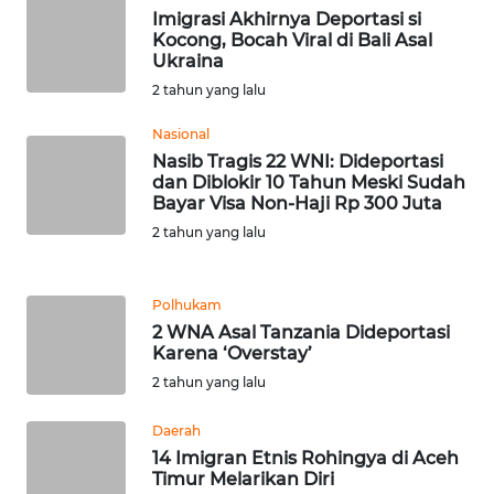
Imigrasi Akhirnya Deportasi si
Kocong, Bocah Viral di Bali Asal
WN
Ukraina
BABEL
2 tahun yang lalu
Nasional
WN
Nasib Tragis 22 WNI: Dideportasi
SUMBAR
dan Diblokir 10 Tahun Meski Sudah
Bayar Visa Non-Haji Rp 300 Juta
WN
2 tahun yang lalu
SUMSEL
WN
Polhukam
BENGKULU
2 WNA Asal Tanzania Dideportasi
Karena ‘Overstay’
WN
2 tahun yang lalu
LAMPUNG
Daerah
14 Imigran Etnis Rohingya di Aceh
WN
Timur Melarikan Diri
JATENG