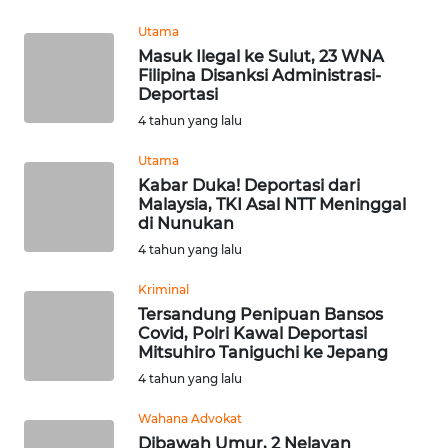
LANGKAT
Utama
Masuk Ilegal ke Sulut, 23 WNA
WN
Filipina Disanksi Administrasi-
TAPANULI
Deportasi
SELATAN
4 tahun yang lalu
WN
Utama
TANJUNG
Kabar Duka! Deportasi dari
LESUNG
Malaysia, TKI Asal NTT Meninggal
di Nunukan
WN
4 tahun yang lalu
KARO
Kriminal
Tersandung Penipuan Bansos
WN
Covid, Polri Kawal Deportasi
SIMALUNGUN
Mitsuhiro Taniguchi ke Jepang
4 tahun yang lalu
WN
LABUHANBATU
Wahana Advokat
Dibawah Umur, 2 Nelayan