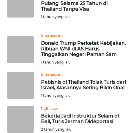
Pulang' Selama 25 Tahun di
Thailand Tanpa Visa
WN
1 tahun yang lalu
BANTEN
WN
Internasional
NTT
Donald Trump Perketat Kebijakan,
Ribuan WNI di AS Harus
Tinggalkan Negeri Paman Sam
WN
KEPRI
1 tahun yang lalu
Internasional
WN
Pebisnis di Thailand Tolak Turis dari
PAPUA
Israel, Alasannya Sering Bikin Onar
1 tahun yang lalu
WN
PAPUA
Polhukam
BARAT
Bekerja Jadi instruktur Selam di
Bali, Turis Jerman Dideportasi
WN
2 tahun yang lalu