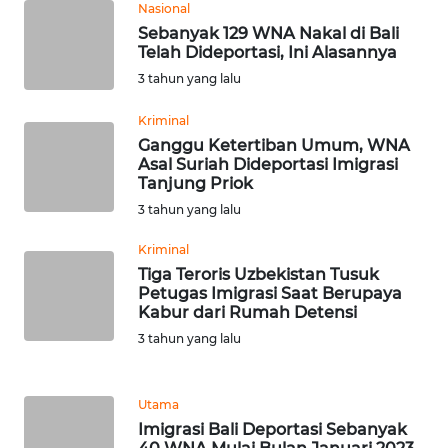
Nasional
Sebanyak 129 WNA Nakal di Bali
WN
Telah Dideportasi, Ini Alasannya
KALTARA
3 tahun yang lalu
WN
Kriminal
KALSEL
Ganggu Ketertiban Umum, WNA
Asal Suriah Dideportasi Imigrasi
Tanjung Priok
WN
3 tahun yang lalu
KALTIM
Kriminal
WN
Tiga Teroris Uzbekistan Tusuk
SULSEL
Petugas Imigrasi Saat Berupaya
Kabur dari Rumah Detensi
WN
3 tahun yang lalu
GORONTALO
Utama
WN
Imigrasi Bali Deportasi Sebanyak
SULUT