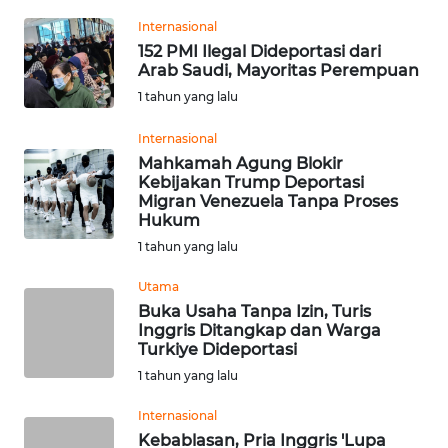
REDAKSI
Internasional
152 PMI Ilegal Dideportasi dari
KARIR
Arab Saudi, Mayoritas Perempuan
1 tahun yang lalu
DISCLAIMER
Internasional
Mahkamah Agung Blokir
Wahana
Kebijakan Trump Deportasi
News
Migran Venezuela Tanpa Proses
Regional
Hukum
1 tahun yang lalu
WN
SUMUT
Utama
Buka Usaha Tanpa Izin, Turis
Inggris Ditangkap dan Warga
WN
Turkiye Dideportasi
JAKARTA
1 tahun yang lalu
WN
Internasional
JABAR
Kebablasan, Pria Inggris 'Lupa