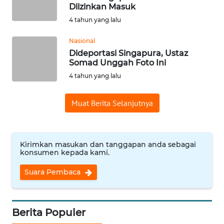
Diizinkan Masuk
WN
4 tahun yang lalu
SUMEDANG
Nasional
WN
Dideportasi Singapura, Ustaz
CIANJUR
Somad Unggah Foto Ini
4 tahun yang lalu
WN
KEPULAUAN
Muat Berita Selanjutnya
SERIBU
WN
TANGERANG
Kirimkan masukan dan tanggapan anda sebagai
konsumen kepada kami.
WN
Suara Pembaca
BINJAI
WN
Berita Populer
CIREBON