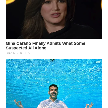
BEKASI
WN
BOGOR
WN
DEPOK
WN
TAPANULI
UTARA
WN
SAMOSIR
WN
PADANG
LAWAS