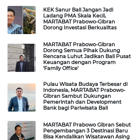
ID
KEK Sanur Bali Jangan Jadi
Ladang PMA Skala Kecil,
MAWAKA
MARTABAT Prabowo-Gibran
ID
Dorong Investasi Berkualitas
MARTABAT
MARTABAT Prabowo-Gibran
NET
Dorong Semua Pihak Dukung
Rencana Luhut Jadikan Bali Pusat
Keuangan dengan Program
PLN
'Family Office'
WATCH
Pulau Wisata Budaya Terbesar di
MKLI
Indonesia, MARTABAT Prabowo-
Gibran Sambut Dukungan
Pemerintah dan Development
LPKKI
Bank bagi Pariwisata Bali
LKKI
MARTABAT Prabowo Gibran Sebut
Pengembangan 3 Destinasi Baru
Bisa Kendalikan Wisatawan Asing
KOPEKLIN