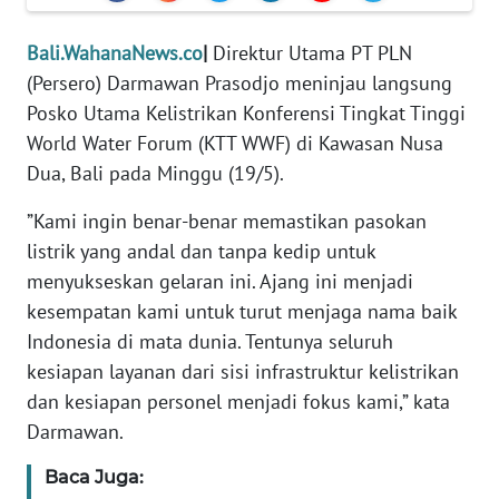
REDAKSI
Bali.WahanaNews.co
|
Direktur Utama PT PLN
KARIR
(Persero) Darmawan Prasodjo meninjau langsung
Posko Utama Kelistrikan Konferensi Tingkat Tinggi
DISCLAIMER
World Water Forum (KTT WWF) di Kawasan Nusa
Dua, Bali pada Minggu (19/5).
Wahana
News
”Kami ingin benar-benar memastikan pasokan
Regional
listrik yang andal dan tanpa kedip untuk
menyukseskan gelaran ini. Ajang ini menjadi
WN
kesempatan kami untuk turut menjaga nama baik
SUMUT
Indonesia di mata dunia. Tentunya seluruh
kesiapan layanan dari sisi infrastruktur kelistrikan
WN
dan kesiapan personel menjadi fokus kami,” kata
JAKARTA
Darmawan.
WN
Baca Juga:
JABAR