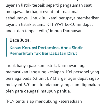
RIAU
layanan listrik terbaik seperti pengalaman saat
mengawal berbagai event internasional
WN
sebelumnya. Untuk itu, kami berupaya memberikan
SERAMBI
layanan listrik selama KTT WWF ke-10 ini dapat
andal dan tanpa kedip,” imbuh Darmawan.
WN
JAMBI
Baca Juga:
Kasus Korupsi Pertamina, Ahok Sindir
WN
SULTRA
Pemerintah Tak Beri Jabatan Dirut
Tidak hanya pasokan listrik, Darmawan juga
WN
NTB
memastikan langsung kesiapan 104 personel yang
bersiaga pada 52 unit EV Charger agar dapat sigap
WN
melayani 670 unit kendaraan yang akan digunakan
SULTENG
oleh para delegasi maupun panitia.
“PLN tentu siap mendukung ketersediaan
WN
SULBAR