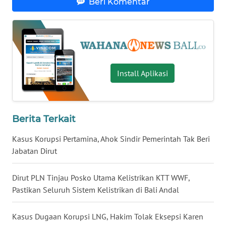
Beri Komentar
WN
KALTARA
WN
KALSEL
Install Aplikasi
WN
KALTIM
Berita Terkait
WN
Kasus Korupsi Pertamina, Ahok Sindir Pemerintah Tak Beri
SULSEL
Jabatan Dirut
WN
Dirut PLN Tinjau Posko Utama Kelistrikan KTT WWF,
GORONTALO
Pastikan Seluruh Sistem Kelistrikan di Bali Andal
WN
Kasus Dugaan Korupsi LNG, Hakim Tolak Eksepsi Karen
SULUT