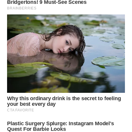
WN
INDRAMAYU
WN
KUNINGAN
WN
MAJALENGKA
WN
SUBANG
WN
SUKABUMI
WN
PURWAKARTA