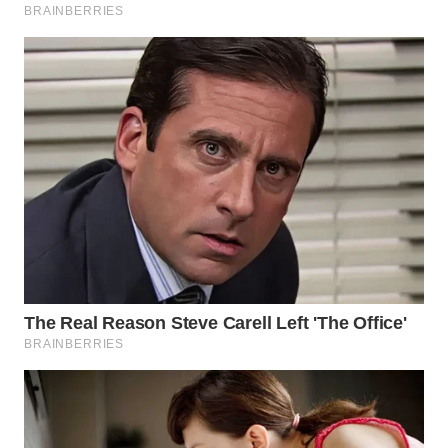
WN
PRIANGAN
TIMUR
WN
SEMARANG
WN
SOLO
WN
BOROBUDUR
WN
MADURA
WN