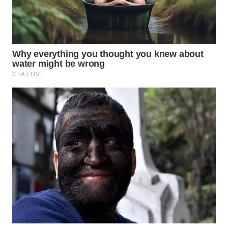
Wahana
Media
Group
WAHANA
NEWS
WAHANA
TANI
WAHANA
ADVOKAT
WAHANA
INFRASTRUKTUR
WAHANA
KONSUMEN