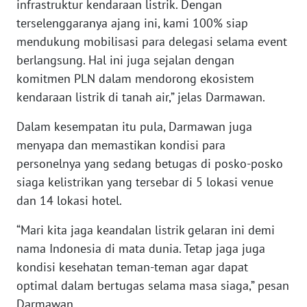
infrastruktur kendaraan listrik. Dengan
terselenggaranya ajang ini, kami 100% siap
WN
mendukung mobilisasi para delegasi selama event
BABEL
berlangsung. Hal ini juga sejalan dengan
komitmen PLN dalam mendorong ekosistem
WN
kendaraan listrik di tanah air,” jelas Darmawan.
SUMBAR
Dalam kesempatan itu pula, Darmawan juga
WN
menyapa dan memastikan kondisi para
SUMSEL
personelnya yang sedang betugas di posko-posko
siaga kelistrikan yang tersebar di 5 lokasi venue
WN
dan 14 lokasi hotel.
BENGKULU
“Mari kita jaga keandalan listrik gelaran ini demi
WN
nama Indonesia di mata dunia. Tetap jaga juga
LAMPUNG
kondisi kesehatan teman-teman agar dapat
optimal dalam bertugas selama masa siaga,” pesan
WN
Darmawan.
JATENG