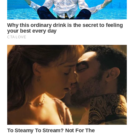
WN
SUMEDANG
WN
CIANJUR
WN
KEPULAUAN
SERIBU
WN
TANGERANG
WN
BINJAI
WN
CIREBON