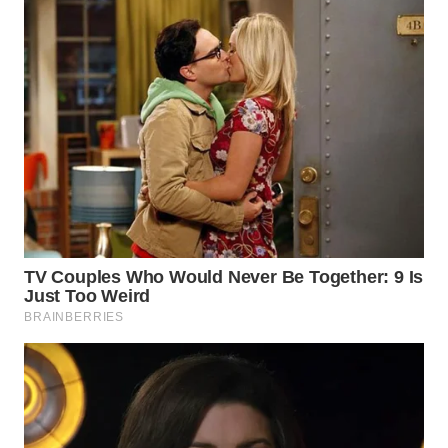
WN
TAPANULI
TENGAH
WN DELI
SERDANG
WN
TEBING
TINGGI
WN
PAKPAK
WN
KARAWANG
WN