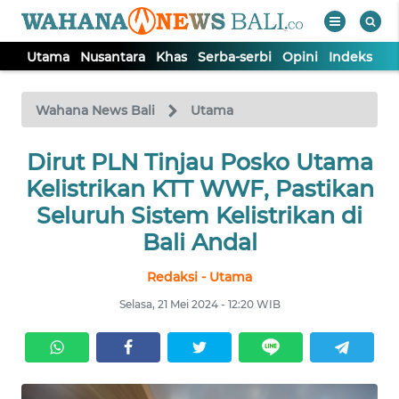
Utama
Nusantara
Khas
Serba-serbi
Opini
Indeks
WAHANA
Tutup
TV
Wahana News Bali
Utama
UTAMA
Dirut PLN Tinjau Posko Utama
Kelistrikan KTT WWF, Pastikan
NUSANTARA
Seluruh Sistem Kelistrikan di
Bali Andal
KHAS
Redaksi - Utama
Selasa, 21 Mei 2024 - 12:20 WIB
SERBA-
SERBI
OPINI