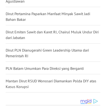
Agustiawan
WN
Dirut Pertamina Paparkan Manfaat Minyak Sawit Jadi
MALUKU
Bahan Bakar
WN
Dirut Emiten Sawit dan Karet RI, Chairul Muluk Undur Diri
MALUT
dari Jabatan
WN
DAIRI
Dirut PLN Dianugerahi Green Leadership Utama dari
Pemerintah RI
WN
DANAU
PLN Batam Umumkan Para Direksi yang Berganti
TOBA
Mantan Dirut RSUD Wonosari Diamankan Polda DIY atas
WN
Kasus Korupsi
NIAS
WN