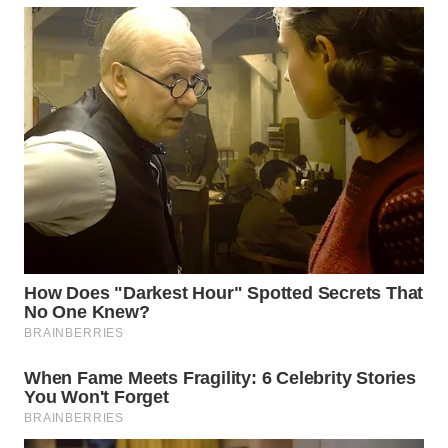
LANGKAT
WN
TAPANULI
SELATAN
WN
TANJUNG
LESUNG
WN
KARO
WN
SIMALUNGUN
WN
LABUHANBATU