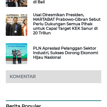
di Bali
PORTAL
Usai Diresmikan Presiden,
KONSUMEN
MARTABAT Prabowo-Gibran Sebut
Perlu Dukungan Semua Pihak
FORWAMKI
untuk Capai Target KEK Sanur di
20 Triliun
ALPERKLINAS
PLN Apresiasi Pelanggan Sektor
Industri, Sukses Dorong Ekonomi
FORJASIDA
Hijau Nasional
TAMBANG
NEWS
KOMENTAR
SITUNGIR
NEWS
SIDIKALANG
Berita Populer
NEWS