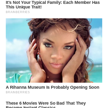
WAHANA
LISTRIK
WAHANA
TRAVEL
WAHANA
TV
WAHANANEWS
ID
WAHANANEWS
CO ID
WAHANANEWS
NET