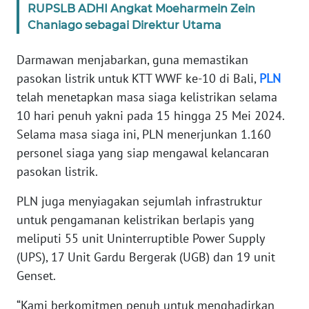
RUPSLB ADHI Angkat Moeharmein Zein
Chaniago sebagai Direktur Utama
WN
BANTEN
Darmawan menjabarkan, guna memastikan
pasokan listrik untuk KTT WWF ke-10 di Bali,
PLN
WN
NTT
telah menetapkan masa siaga kelistrikan selama
10 hari penuh yakni pada 15 hingga 25 Mei 2024.
WN
Selama masa siaga ini, PLN menerjunkan 1.160
KEPRI
personel siaga yang siap mengawal kelancaran
pasokan listrik.
WN
PAPUA
PLN juga menyiagakan sejumlah infrastruktur
untuk pengamanan kelistrikan berlapis yang
WN
meliputi 55 unit Uninterruptible Power Supply
PAPUA
(UPS), 17 Unit Gardu Bergerak (UGB) dan 19 unit
BARAT
Genset.
WN
“Kami berkomitmen penuh untuk menghadirkan