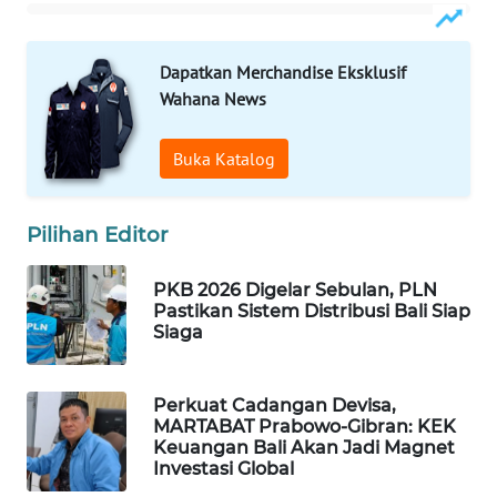
WAHANA
Dapatkan Merchandise Eksklusif
DESA
WISATA
Wahana News
LAPAK
Buka Katalog
WAHANA
Pilihan Editor
Wahana
Network
PKB 2026 Digelar Sebulan, PLN
Pastikan Sistem Distribusi Bali Siap
KONSUMEN
Siaga
LISTRIK
MASYARAKAT
Perkuat Cadangan Devisa,
KELISTRIKAN
MARTABAT Prabowo-Gibran: KEK
Keuangan Bali Akan Jadi Magnet
Investasi Global
WALINKI