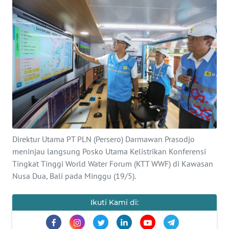
Informasi
INDEKS
BERITA
KONTAK
KAMI
INFO
IKLAN
Direktur Utama PT PLN (Persero) Darmawan Prasodjo
meninjau langsung Posko Utama Kelistrikan Konferensi
TENTANG
KAMI
Tingkat Tinggi World Water Forum (KTT WWF) di Kawasan
Nusa Dua, Bali pada Minggu (19/5).
PEDOMAN
MEDIA
Ikuti Kami di:
SIBER