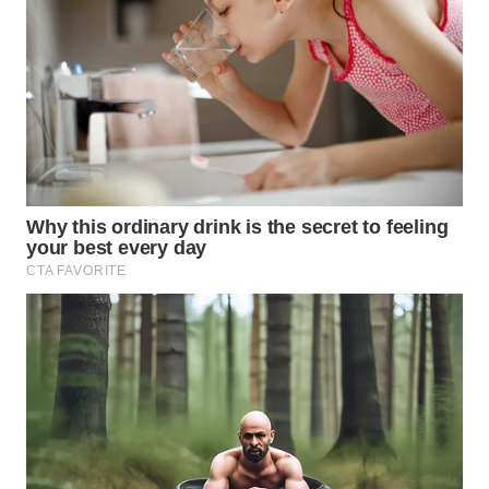
SURABAYA
WN
NATUNA
WN
BINTAN
WN
MANDALIKA
WN
LIKUPANG
WN
LABUANBAJO
WN
BORNEO