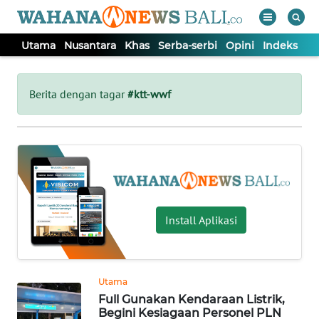
Utama
Nusantara
Khas
Serba-serbi
Opini
Indeks
WAHANA
Tutup
TV
Berita dengan tagar
#ktt-wwf
UTAMA
NUSANTARA
KHAS
Install Aplikasi
SERBA-
SERBI
Utama
Full Gunakan Kendaraan Listrik,
OPINI
Begini Kesiagaan Personel PLN