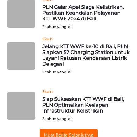
RIAU
PLN Gelar Apel Siaga Kelistrikan,
Pastikan Keandalan Pelayanan
WN
KTT WWF 2024 di Bali
SERAMBI
2 tahun yang lalu
Ekuin
WN
JAMBI
Jelang KTT WWF ke-10 di Bali, PLN
Siapkan 52 Charging Station untuk
Layani Ratusan Kendaraan Listrik
WN
Delegasi
SULTRA
2 tahun yang lalu
WN
NTB
Ekuin
Siap Sukseskan KTT WWF di Bali,
PLN Optimalkan Kesiapan
WN
Infrastruktur Kelistrikan
SULTENG
2 tahun yang lalu
WN
Muat Berita Selanjutnya
SULBAR