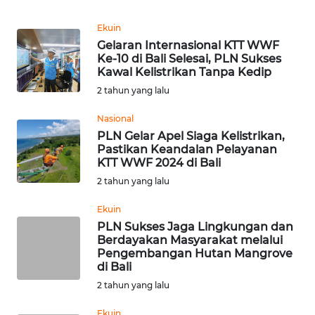
REDAKSI
Ekuin
Gelaran Internasional KTT WWF
KARIR
Ke-10 di Bali Selesai, PLN Sukses
Kawal Kelistrikan Tanpa Kedip
DISCLAIMER
2 tahun yang lalu
Nasional
Wahana
News
PLN Gelar Apel Siaga Kelistrikan,
Regional
Pastikan Keandalan Pelayanan
KTT WWF 2024 di Bali
2 tahun yang lalu
WN
SUMUT
Ekuin
PLN Sukses Jaga Lingkungan dan
WN
Berdayakan Masyarakat melalui
JAKARTA
Pengembangan Hutan Mangrove
di Bali
2 tahun yang lalu
WN
JABAR
Ekuin