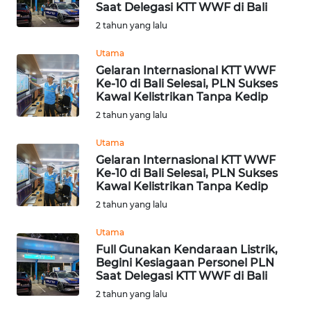
Saat Delegasi KTT WWF di Bali
Informasi
2 tahun yang lalu
INDEKS
Utama
BERITA
Gelaran Internasional KTT WWF
Ke-10 di Bali Selesai, PLN Sukses
Kawal Kelistrikan Tanpa Kedip
KONTAK
2 tahun yang lalu
KAMI
Utama
INFO
Gelaran Internasional KTT WWF
IKLAN
Ke-10 di Bali Selesai, PLN Sukses
Kawal Kelistrikan Tanpa Kedip
TENTANG
2 tahun yang lalu
KAMI
Utama
Full Gunakan Kendaraan Listrik,
PEDOMAN
Begini Kesiagaan Personel PLN
MEDIA
Saat Delegasi KTT WWF di Bali
SIBER
2 tahun yang lalu