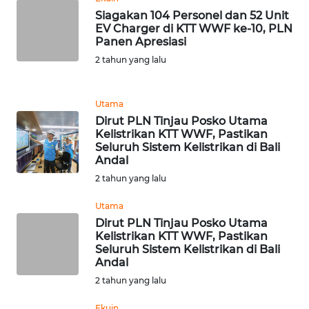
Siagakan 104 Personel dan 52 Unit
WN
EV Charger di KTT WWF ke-10, PLN
BANTEN
Panen Apresiasi
2 tahun yang lalu
WN
NTT
Utama
Dirut PLN Tinjau Posko Utama
WN
Kelistrikan KTT WWF, Pastikan
KEPRI
Seluruh Sistem Kelistrikan di Bali
Andal
2 tahun yang lalu
WN
PAPUA
Utama
Dirut PLN Tinjau Posko Utama
WN
Kelistrikan KTT WWF, Pastikan
PAPUA
Seluruh Sistem Kelistrikan di Bali
BARAT
Andal
2 tahun yang lalu
WN
Ekuin