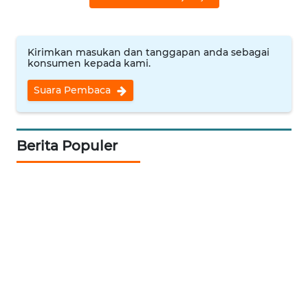
WN
BABEL
Kirimkan masukan dan tanggapan anda sebagai
konsumen kepada kami.
WN
Suara Pembaca
SUMBAR
WN
Berita Populer
SUMSEL
WN
BENGKULU
WN
LAMPUNG
WN
JATENG