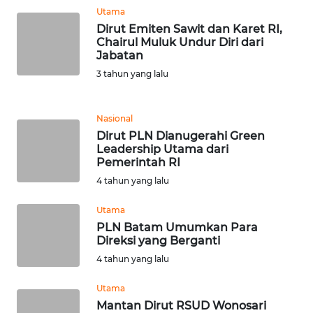
Utama
WN
Dirut Emiten Sawit dan Karet RI,
BANTEN
Chairul Muluk Undur Diri dari
Jabatan
3 tahun yang lalu
WN
NTT
Nasional
WN
Dirut PLN Dianugerahi Green
KEPRI
Leadership Utama dari
Pemerintah RI
4 tahun yang lalu
WN
PAPUA
Utama
PLN Batam Umumkan Para
WN
Direksi yang Berganti
PAPUA
4 tahun yang lalu
BARAT
Utama
WN
Mantan Dirut RSUD Wonosari