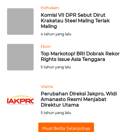
Polhukam
Komisi VII DPR Sebut Dirut
WN
Krakatau Steel Maling Teriak
BABEL
Maling
4 tahun yang lalu
WN
SUMBAR
Ekuin
Top Markotop! BRI Dobrak Rekor
WN
Rights Issue Asia Tenggara
SUMSEL
5 tahun yang lalu
WN
BENGKULU
Utama
Perubahan Direksi Jakpro, Widi
Amanasto Resmi Menjabat
WN
Direktur Utama
LAMPUNG
5 tahun yang lalu
WN
Muat Berita Selanjutnya
JATENG