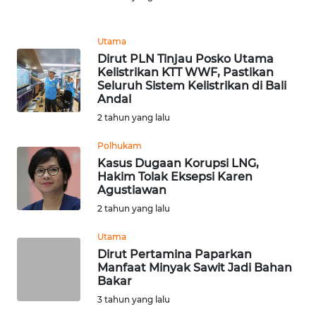
REDAKSI
Utama
KARIR
Dirut PLN Tinjau Posko Utama
Kelistrikan KTT WWF, Pastikan
Seluruh Sistem Kelistrikan di Bali
DISCLAIMER
Andal
2 tahun yang lalu
Wahana
News
Polhukam
Regional
Kasus Dugaan Korupsi LNG,
Hakim Tolak Eksepsi Karen
WN
Agustiawan
SUMUT
2 tahun yang lalu
Utama
WN
JAKARTA
Dirut Pertamina Paparkan
Manfaat Minyak Sawit Jadi Bahan
Bakar
WN
3 tahun yang lalu
JABAR