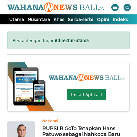
Utama
Nusantara
Khas
Serba-serbi
Opini
Indeks
WAHANA
Tutup
TV
Berita dengan tagar
#direktur-utama
UTAMA
NUSANTARA
KHAS
Install Aplikasi
SERBA-
SERBI
Nasional
RUPSLB GoTo Tetapkan Hans
OPINI
Patuwo sebagai Nahkoda Baru