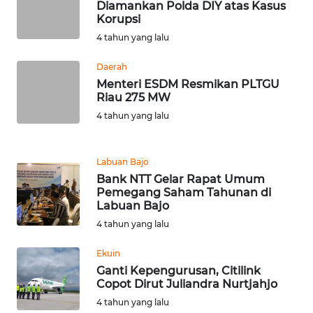
RIAU
Diamankan Polda DIY atas Kasus
Korupsi
4 tahun yang lalu
WN
SERAMBI
Daerah
Menteri ESDM Resmikan PLTGU
WN
Riau 275 MW
JAMBI
4 tahun yang lalu
WN
SULTRA
Labuan Bajo
Bank NTT Gelar Rapat Umum
Pemegang Saham Tahunan di
WN
Labuan Bajo
NTB
4 tahun yang lalu
WN
Ekuin
SULTENG
Ganti Kepengurusan, Citilink
Copot Dirut Juliandra Nurtjahjo
WN
4 tahun yang lalu
SULBAR