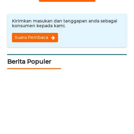
WN
NUSANTARA
Kirimkan masukan dan tanggapan anda sebagai
konsumen kepada kami.
WN
Suara Pembaca
JOGJA
WN
Berita Populer
JATIM
WN
BALI
WN
KALBAR
WN
KALTENG