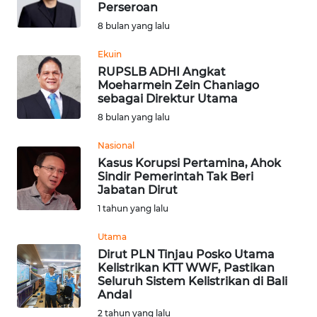
Perseroan
Informasi
8 bulan yang lalu
INDEKS
Ekuin
BERITA
RUPSLB ADHI Angkat
Moeharmein Zein Chaniago
sebagai Direktur Utama
KONTAK
8 bulan yang lalu
KAMI
Nasional
INFO
Kasus Korupsi Pertamina, Ahok
IKLAN
Sindir Pemerintah Tak Beri
Jabatan Dirut
TENTANG
1 tahun yang lalu
KAMI
Utama
Dirut PLN Tinjau Posko Utama
PEDOMAN
Kelistrikan KTT WWF, Pastikan
MEDIA
Seluruh Sistem Kelistrikan di Bali
SIBER
Andal
2 tahun yang lalu