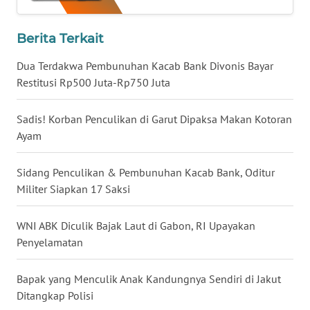
WN
Berita Terkait
BABEL
Dua Terdakwa Pembunuhan Kacab Bank Divonis Bayar
Restitusi Rp500 Juta-Rp750 Juta
WN
SUMBAR
Sadis! Korban Penculikan di Garut Dipaksa Makan Kotoran
Ayam
WN
SUMSEL
Sidang Penculikan & Pembunuhan Kacab Bank, Oditur
Militer Siapkan 17 Saksi
WN
BENGKULU
WNI ABK Diculik Bajak Laut di Gabon, RI Upayakan
WN
Penyelamatan
LAMPUNG
Bapak yang Menculik Anak Kandungnya Sendiri di Jakut
WN
Ditangkap Polisi
JATENG