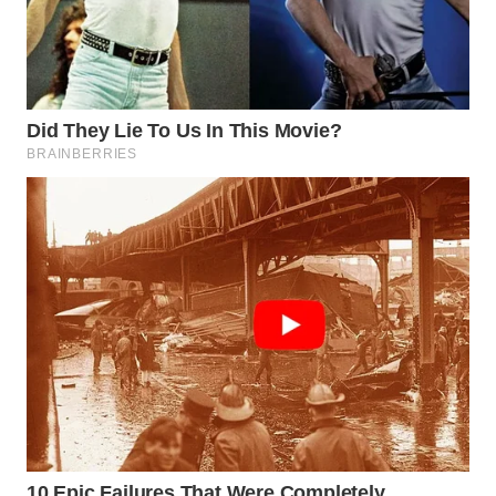
WN
PRIANGAN
TIMUR
WN
SEMARANG
WN
SOLO
WN
BOROBUDUR
WN
MADURA
WN