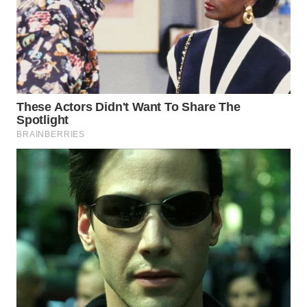
WAHANA
LISTRIK
WAHANA
TRAVEL
WAHANA
TV
WAHANANEWS
ID
WAHANANEWS
CO ID
WAHANANEWS
NET