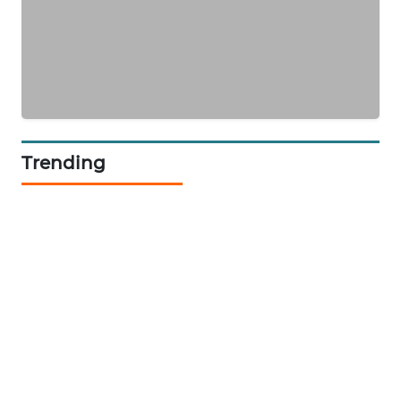
SIBARAGAS
NEWS
METRO
SIANTAR
NEWS
Trending
METRO
MEDAN
NEWS
METRO
JAKARTA
NEWS
KRT
NEWS