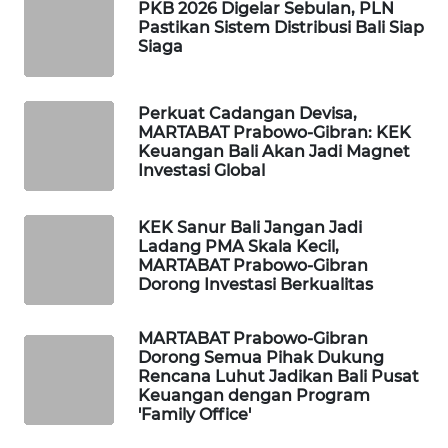
PKB 2026 Digelar Sebulan, PLN
Pastikan Sistem Distribusi Bali Siap
WAHANA
Siaga
DESA
WISATA
Perkuat Cadangan Devisa,
MARTABAT Prabowo-Gibran: KEK
LAPAK
Keuangan Bali Akan Jadi Magnet
WAHANA
Investasi Global
Wahana
KEK Sanur Bali Jangan Jadi
Network
Ladang PMA Skala Kecil,
MARTABAT Prabowo-Gibran
KONSUMEN
Dorong Investasi Berkualitas
LISTRIK
MARTABAT Prabowo-Gibran
Dorong Semua Pihak Dukung
MASYARAKAT
Rencana Luhut Jadikan Bali Pusat
KELISTRIKAN
Keuangan dengan Program
'Family Office'
WALINKI