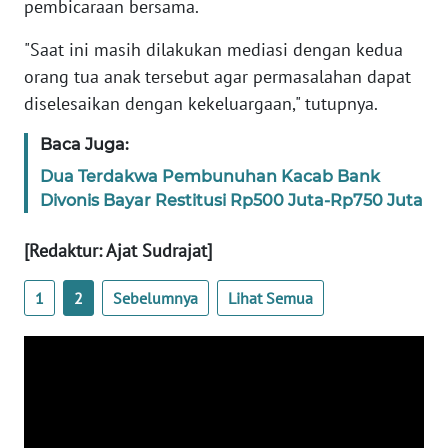
pembicaraan bersama.
WN
"Saat ini masih dilakukan mediasi dengan kedua
BANTEN
orang tua anak tersebut agar permasalahan dapat
diselesaikan dengan kekeluargaan," tutupnya.
WN
NTT
Baca Juga:
Dua Terdakwa Pembunuhan Kacab Bank
WN
Divonis Bayar Restitusi Rp500 Juta-Rp750 Juta
KEPRI
[Redaktur: Ajat Sudrajat]
WN
PAPUA
1
2
Sebelumnya
Lihat Semua
WN
PAPUA
BARAT
WN