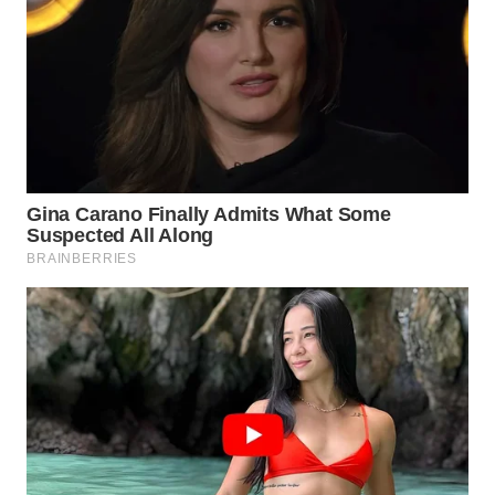
WN
TAPANULI
TENGAH
WN DELI
SERDANG
WN
TEBING
TINGGI
WN
PAKPAK
WN
KARAWANG
WN