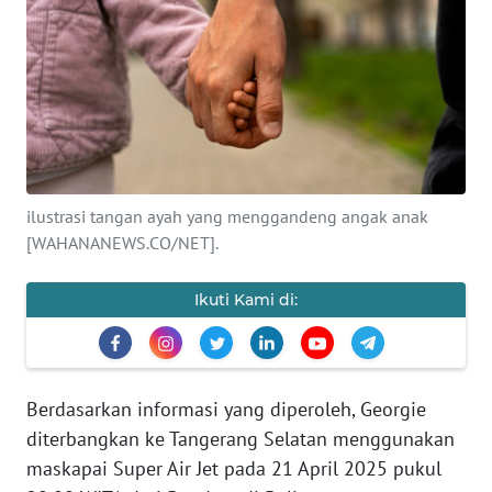
Informasi
INDEKS
BERITA
KONTAK
KAMI
ilustrasi tangan ayah yang menggandeng angak anak
[WAHANANEWS.CO/NET].
INFO
IKLAN
Ikuti Kami di:
TENTANG
KAMI
Berdasarkan informasi yang diperoleh, Georgie
PEDOMAN
MEDIA
diterbangkan ke Tangerang Selatan menggunakan
SIBER
maskapai Super Air Jet pada 21 April 2025 pukul