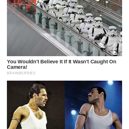
WN
INDRAMAYU
WN
KUNINGAN
WN
MAJALENGKA
WN
SUBANG
WN
SUKABUMI
WN
PURWAKARTA