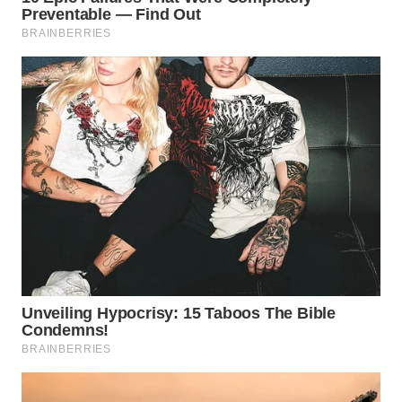
SURABAYA
WN
NATUNA
WN
BINTAN
WN
MANDALIKA
WN
LIKUPANG
WN
LABUANBAJO
WN
BORNEO