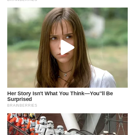
WN
SUMEDANG
WN
CIANJUR
WN
KEPULAUAN
SERIBU
WN
TANGERANG
WN
BINJAI
WN
CIREBON