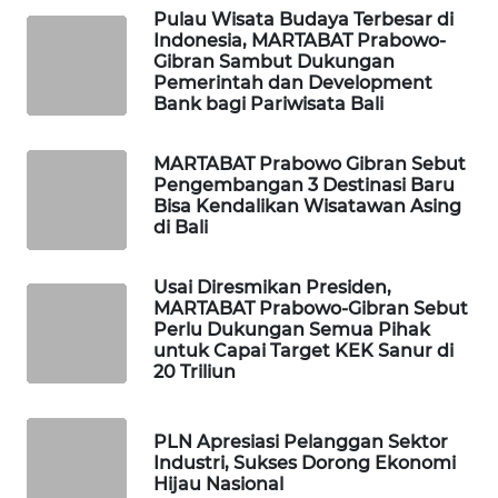
ID
Pulau Wisata Budaya Terbesar di
Indonesia, MARTABAT Prabowo-
Gibran Sambut Dukungan
MAWAKA
Pemerintah dan Development
ID
Bank bagi Pariwisata Bali
MARTABAT
MARTABAT Prabowo Gibran Sebut
NET
Pengembangan 3 Destinasi Baru
Bisa Kendalikan Wisatawan Asing
di Bali
PLN
WATCH
Usai Diresmikan Presiden,
MARTABAT Prabowo-Gibran Sebut
MKLI
Perlu Dukungan Semua Pihak
untuk Capai Target KEK Sanur di
LPKKI
20 Triliun
LKKI
PLN Apresiasi Pelanggan Sektor
Industri, Sukses Dorong Ekonomi
Hijau Nasional
KOPEKLIN