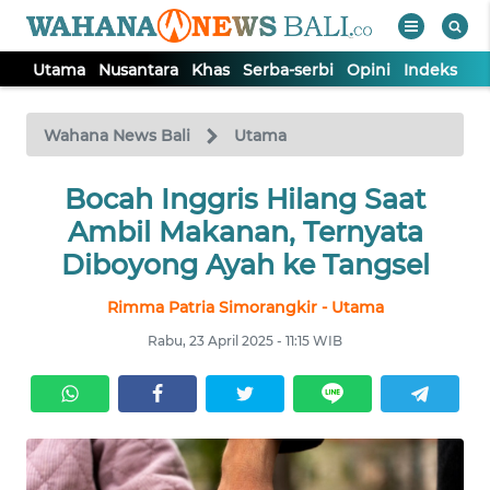
Utama
Nusantara
Khas
Serba-serbi
Opini
Indeks
WAHANA
Tutup
TV
Wahana News Bali
Utama
UTAMA
Bocah Inggris Hilang Saat
Ambil Makanan, Ternyata
NUSANTARA
Diboyong Ayah ke Tangsel
Rimma Patria Simorangkir - Utama
KHAS
Rabu, 23 April 2025 - 11:15 WIB
SERBA-
SERBI
OPINI