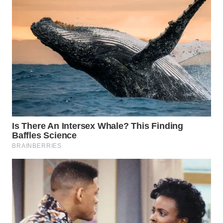
Wahana
Media
Group
WAHANA
NEWS
WAHANA
TANI
WAHANA
ADVOKAT
WAHANA
INFRASTRUKTUR
WAHANA
KONSUMEN