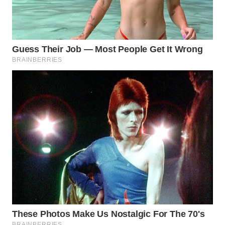
BEKASI
WN
BOGOR
WN
DEPOK
WN
TAPANULI
UTARA
WN
SAMOSIR
WN
PADANG
LAWAS