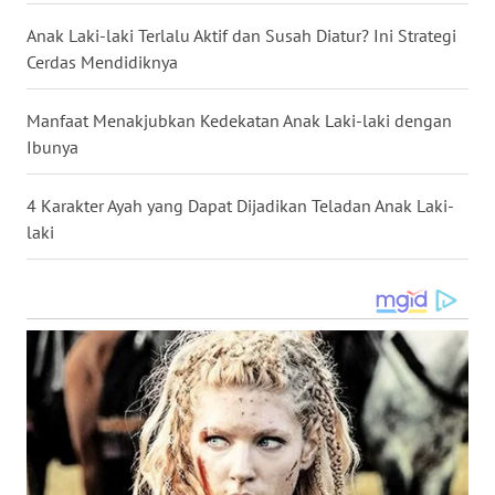
Anak Laki-laki Terlalu Aktif dan Susah Diatur? Ini Strategi
WN
Cerdas Mendidiknya
NUSANTARA
Manfaat Menakjubkan Kedekatan Anak Laki-laki dengan
WN
Ibunya
JOGJA
4 Karakter Ayah yang Dapat Dijadikan Teladan Anak Laki-
WN
laki
JATIM
WN
BALI
WN
KALBAR
WN
KALTENG