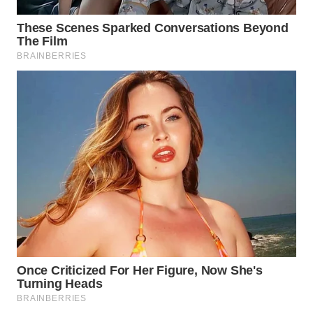
WN
MALUKU
WN
MALUT
WN
DAIRI
WN
DANAU
TOBA
WN
NIAS
WN