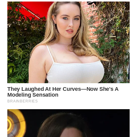
LANGKAT
WN
TAPANULI
SELATAN
WN
TANJUNG
LESUNG
WN
KARO
WN
SIMALUNGUN
WN
LABUHANBATU