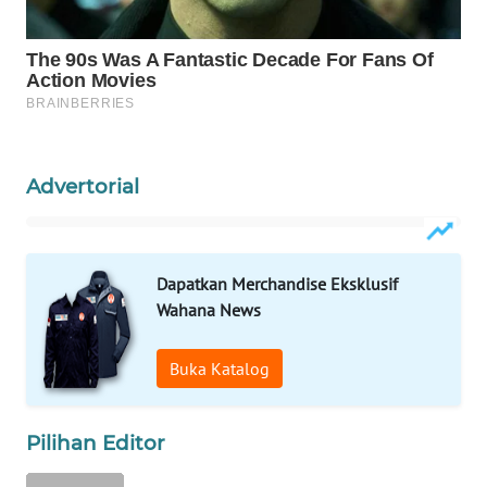
WAHANA
SPORT
WAHANA
UMKM
Advertorial
WAHANA
SELEB
Dapatkan Merchandise Eksklusif
WAHANA
Wahana News
PERSONA
Buka Katalog
WAHANA
OTOMOTIF
Pilihan Editor
WAHANA
HEALTH