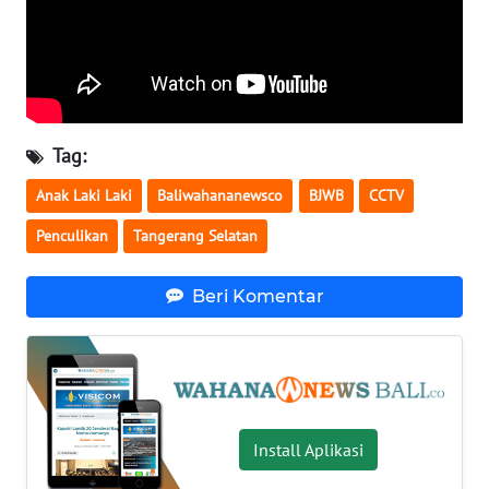
RIAU
WN
SERAMBI
WN
Tag:
JAMBI
Anak Laki Laki
Baliwahananewsco
BJWB
CCTV
WN
Penculikan
Tangerang Selatan
SULTRA
Beri Komentar
WN
NTB
WN
SULTENG
Install Aplikasi
WN
SULBAR