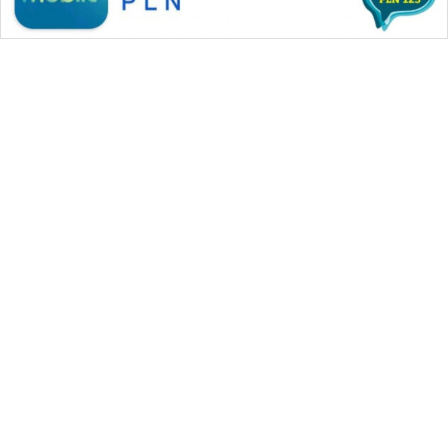
WAHANA MEDIA GROUP
|
|
|
WAHANA NEWS co
WAHANA TANI
WAHANA ADVOKAT
|
|
WAHANA INFRASTRUKTUR
WAHANA KONSUMEN
|
|
|
WAHANA LISTRIK
WAHANA TRAVEL
WAHANA TV
|
|
|
WAHANANEWS id
WAHANANEWS CO ID
WAHANANEWS NET
|
|
|
WAHANA SPORT ID
Wahana UMKM
Wahana Seleb
|
|
|
Wahana Persona
Wahana Otomotif
Wahana Health
|
Wahana Desa Wisata
Lapak Wahana