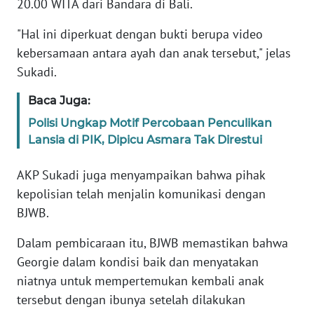
20.00 WITA dari Bandara di Bali.
REDAKSI
"Hal ini diperkuat dengan bukti berupa video
KARIR
kebersamaan antara ayah dan anak tersebut," jelas
Sukadi.
DISCLAIMER
Baca Juga:
Wahana
Polisi Ungkap Motif Percobaan Penculikan
News
Lansia di PIK, Dipicu Asmara Tak Direstui
Regional
AKP Sukadi juga menyampaikan bahwa pihak
WN
kepolisian telah menjalin komunikasi dengan
SUMUT
BJWB.
WN
Dalam pembicaraan itu, BJWB memastikan bahwa
JAKARTA
Georgie dalam kondisi baik dan menyatakan
niatnya untuk mempertemukan kembali anak
WN
tersebut dengan ibunya setelah dilakukan
JABAR