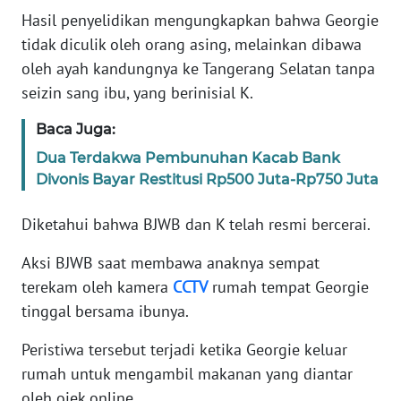
Hasil penyelidikan mengungkapkan bahwa Georgie
WN
tidak diculik oleh orang asing, melainkan dibawa
BANTEN
oleh ayah kandungnya ke Tangerang Selatan tanpa
seizin sang ibu, yang berinisial K.
WN
NTT
Baca Juga:
Dua Terdakwa Pembunuhan Kacab Bank
WN
Divonis Bayar Restitusi Rp500 Juta-Rp750 Juta
KEPRI
Diketahui bahwa BJWB dan K telah resmi bercerai.
WN
PAPUA
Aksi BJWB saat membawa anaknya sempat
terekam oleh kamera
CCTV
rumah tempat Georgie
WN
tinggal bersama ibunya.
PAPUA
BARAT
Peristiwa tersebut terjadi ketika Georgie keluar
rumah untuk mengambil makanan yang diantar
WN
oleh ojek online.