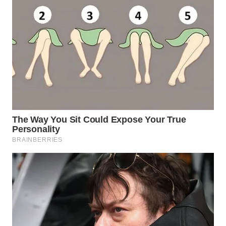
BEKASI
WN
BOGOR
WN
DEPOK
WN
TAPANULI
UTARA
WN
SAMOSIR
WN
PADANG
LAWAS