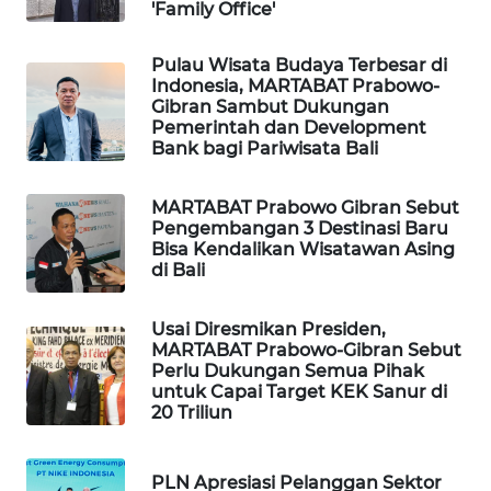
'Family Office'
WAHANA
Pulau Wisata Budaya Terbesar di
SPORT
Indonesia, MARTABAT Prabowo-
Gibran Sambut Dukungan
Pemerintah dan Development
WAHANA
Bank bagi Pariwisata Bali
UMKM
MARTABAT Prabowo Gibran Sebut
WAHANA
Pengembangan 3 Destinasi Baru
SELEB
Bisa Kendalikan Wisatawan Asing
di Bali
WAHANA
PERSONA
Usai Diresmikan Presiden,
MARTABAT Prabowo-Gibran Sebut
Perlu Dukungan Semua Pihak
WAHANA
untuk Capai Target KEK Sanur di
OTOMOTIF
20 Triliun
WAHANA
HEALTH
PLN Apresiasi Pelanggan Sektor