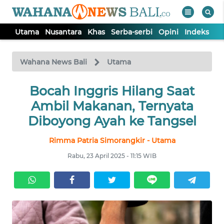
Utama
Nusantara
Khas
Serba-serbi
Opini
Indeks
WAHANA
Tutup
TV
Wahana News Bali
Utama
UTAMA
Bocah Inggris Hilang Saat
Ambil Makanan, Ternyata
NUSANTARA
Diboyong Ayah ke Tangsel
Rimma Patria Simorangkir - Utama
KHAS
Rabu, 23 April 2025 - 11:15 WIB
SERBA-
SERBI
OPINI