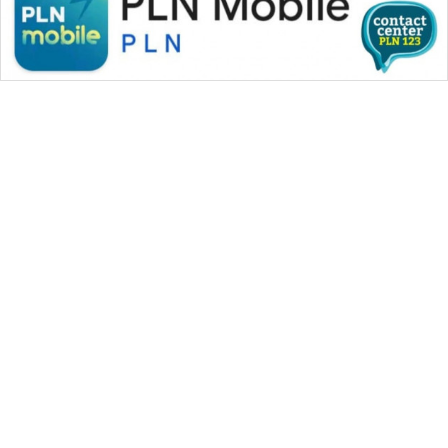
SONYA
ASA
NEWS
WAHANA MEDIA GROUP
|
|
|
WAHANA NEWS co
WAHANA TANI
WAHANA ADVOKAT
|
|
WAHANA INFRASTRUKTUR
WAHANA KONSUMEN
|
|
|
WAHANA LISTRIK
WAHANA TRAVEL
WAHANA TV
|
|
|
WAHANANEWS id
WAHANANEWS CO ID
WAHANANEWS NET
|
|
|
WAHANA SPORT ID
Wahana UMKM
Wahana Seleb