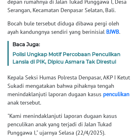
depan rumahnya di Jalan Tukad Punggawa I, Desa
REDAKSI
Serangan, Kecamatan Denpasar Selatan, Bali.
KARIR
Bocah bule tersebut diduga dibawa pergi oleh
ayah kandungnya sendiri yang berinisial
BJWB
.
DISCLAIMER
Baca Juga:
Wahana
Polisi Ungkap Motif Percobaan Penculikan
News
Lansia di PIK, Dipicu Asmara Tak Direstui
Regional
Kepala Seksi Humas Polresta Denpasar, AKP I Ketut
WN
Sukadi mengatakan bahwa pihaknya tengah
SUMUT
menindaklanjuti laporan dugaan kasus
penculikan
anak tersebut.
WN
JAKARTA
"Kami menindaklanjuti laporan dugaan kasus
penculikan anak yang terjadi di Jalan Tukad
WN
Punggawa I," ujarnya Selasa (22/4/2025).
JABAR