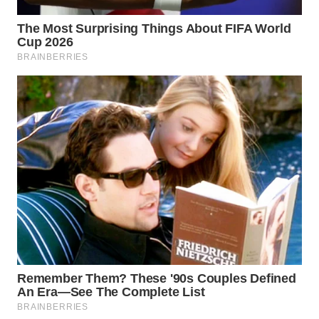
WN
INDRAMAYU
WN
KUNINGAN
WN
MAJALENGKA
WN
SUBANG
WN
SUKABUMI
WN
PURWAKARTA