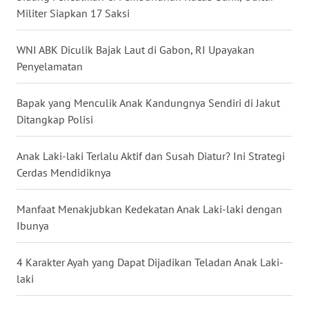
Militer Siapkan 17 Saksi
WN
NUSANTARA
WNI ABK Diculik Bajak Laut di Gabon, RI Upayakan
Penyelamatan
WN
JOGJA
Bapak yang Menculik Anak Kandungnya Sendiri di Jakut
Ditangkap Polisi
WN
JATIM
Anak Laki-laki Terlalu Aktif dan Susah Diatur? Ini Strategi
Cerdas Mendidiknya
WN
BALI
Manfaat Menakjubkan Kedekatan Anak Laki-laki dengan
Ibunya
WN
KALBAR
4 Karakter Ayah yang Dapat Dijadikan Teladan Anak Laki-
laki
WN
KALTENG