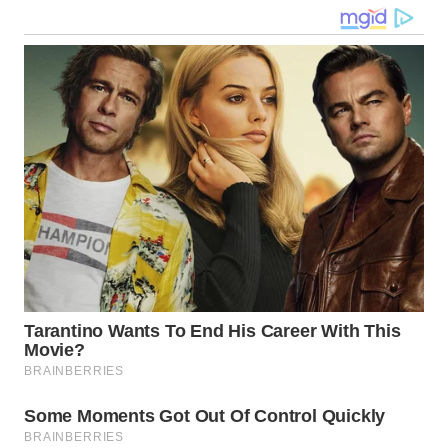
WN
KALTARA
WN
KALSEL
WN
KALTIM
WN
SULSEL
WN
GORONTALO
WN
SULUT