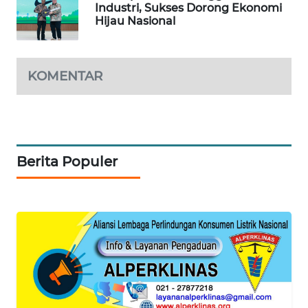
Industri, Sukses Dorong Ekonomi
Hijau Nasional
WAHANA
DESA
WISATA
KOMENTAR
LAPAK
WAHANA
Wahana
Network
Berita Populer
KONSUMEN
LISTRIK
MASYARAKAT
KELISTRIKAN
WALINKI