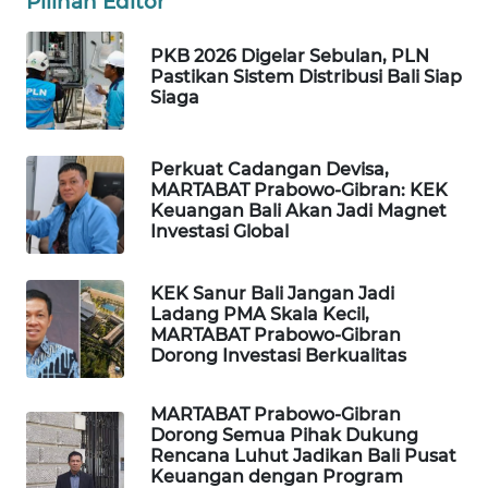
Pilihan Editor
PKB 2026 Digelar Sebulan, PLN
WAHANA
Pastikan Sistem Distribusi Bali Siap
LISTRIK
Siaga
WAHANA
TRAVEL
Perkuat Cadangan Devisa,
MARTABAT Prabowo-Gibran: KEK
Keuangan Bali Akan Jadi Magnet
WAHANA
Investasi Global
TV
KEK Sanur Bali Jangan Jadi
WAHANANEWS
Ladang PMA Skala Kecil,
ID
MARTABAT Prabowo-Gibran
Dorong Investasi Berkualitas
WAHANANEWS
CO ID
MARTABAT Prabowo-Gibran
Dorong Semua Pihak Dukung
Rencana Luhut Jadikan Bali Pusat
WAHANANEWS
Keuangan dengan Program
NET