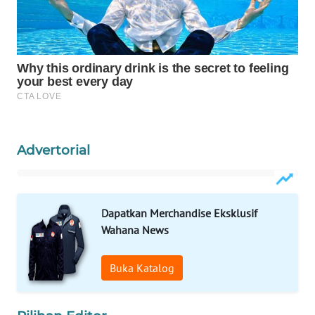
Wahana
Media
Group
WAHANA
NEWS
WAHANA
Advertorial
TANI
WAHANA
ADVOKAT
Dapatkan Merchandise Eksklusif
Wahana News
WAHANA
INFRASTRUKTUR
Buka Katalog
WAHANA
KONSUMEN