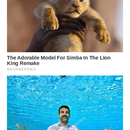
SURABAYA
WN
NATUNA
WN
BINTAN
WN
MANDALIKA
WN
LIKUPANG
WN
LABUANBAJO
WN
BORNEO