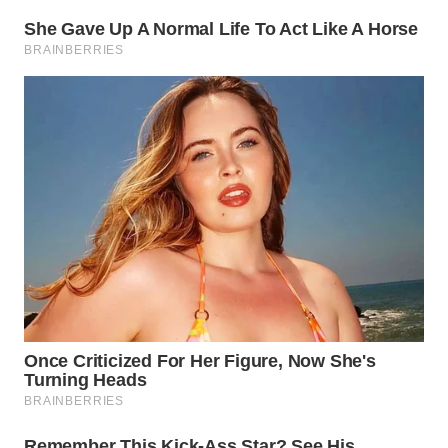
WN
MALUKU
WN
MALUT
WN
DAIRI
WN
DANAU
TOBA
WN
NIAS
WN