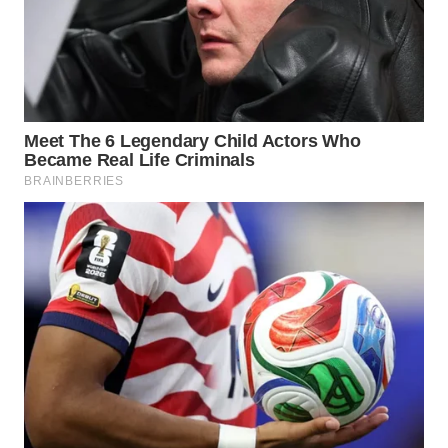
WN
SUMEDANG
WN
CIANJUR
WN
KEPULAUAN
SERIBU
WN
TANGERANG
WN
BINJAI
WN
CIREBON