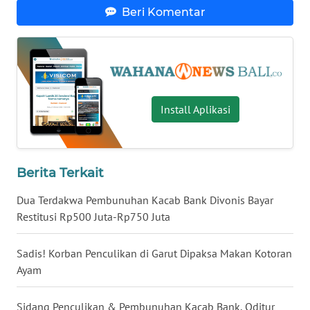
Beri Komentar
WN
BABEL
WN
SUMBAR
Install Aplikasi
WN
SUMSEL
Berita Terkait
WN
Dua Terdakwa Pembunuhan Kacab Bank Divonis Bayar
BENGKULU
Restitusi Rp500 Juta-Rp750 Juta
WN
Sadis! Korban Penculikan di Garut Dipaksa Makan Kotoran
LAMPUNG
Ayam
WN
Sidang Penculikan & Pembunuhan Kacab Bank, Oditur
JATENG