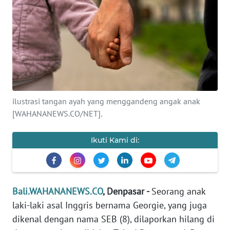
Informasi
INDEKS
BERITA
KONTAK
KAMI
ilustrasi tangan ayah yang menggandeng angak anak
[WAHANANEWS.CO/NET].
INFO
IKLAN
Ikuti Kami di:
TENTANG
KAMI
Bali.WAHANANEWS.CO
, Denpasar -
Seorang anak
PEDOMAN
MEDIA
laki-laki asal Inggris bernama Georgie, yang juga
SIBER
dikenal dengan nama SEB (8), dilaporkan hilang di