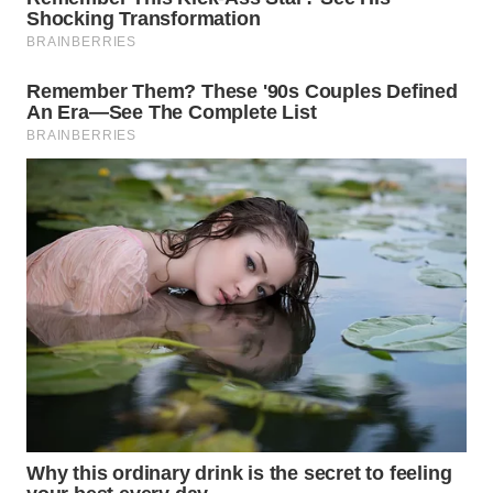
LANGKAT
WN
TAPANULI
SELATAN
WN
TANJUNG
LESUNG
WN
KARO
WN
SIMALUNGUN
WN
LABUHANBATU