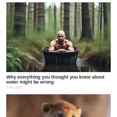
WN
PRIANGAN
TIMUR
WN
SEMARANG
WN
SOLO
WN
BOROBUDUR
WN
MADURA
WN