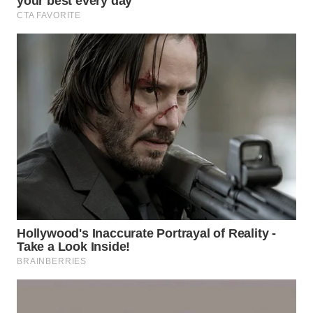
WN
TAPANULI
TENGAH
WN DELI
SERDANG
WN
TEBING
TINGGI
WN
PAKPAK
WN
KARAWANG
WN