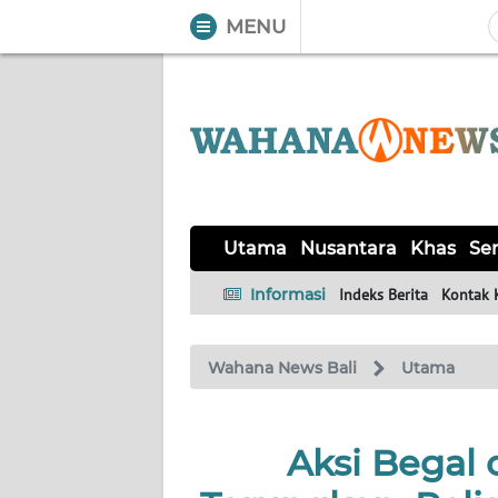
MENU
WAHANA
Tutup
TV
UTAMA
NUSANTARA
Utama
Nusantara
Khas
Ser
KHAS
Informasi
Indeks Berita
Kontak 
SERBA-
Wahana News Bali
Utama
SERBI
OPINI
Aksi Begal 
Informasi