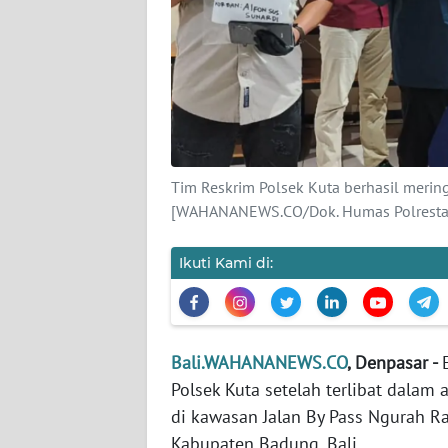
KARIR
DISCLAIMER
Wahana
News
Regional
Tim Reskrim Polsek Kuta berhasil merin
[WAHANANEWS.CO/Dok. Humas Polresta 
WN
SUMUT
Ikuti Kami di:
WN
JAKARTA
Bali.WAHANANEWS.CO
, Denpasar -
WN
Polsek Kuta setelah terlibat dalam 
JABAR
di kawasan Jalan By Pass Ngurah Rai
Kabupaten Badung, Bali.