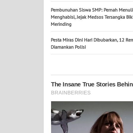
WN
Pembunuhan Siswa SMP: Pernah Menuli
KALTARA
Menghabisi, Jejak Medsos Tersangka Bik
Merinding
WN
KALSEL
Pesta Miras Dini Hari Dibubarkan, 12 Re
Diamankan Polisi
WN
KALTIM
WN
SULSEL
WN
GORONTALO
WN
SULUT