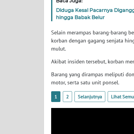
Baca Juga:
WN
Diduga Kesal Pacarnya Digang
SERAMBI
hingga Babak Belur
WN
Selain merampas barang-barang ber
JAMBI
korban dengan gagang senjata hin
mulut.
WN
SULTRA
Akibat insiden tersebut, korban me
Barang yang dirampas meliputi dom
WN
NTB
motor, serta satu unit ponsel.
WN
1
2
Selanjutnya
Lihat Sem
SULTENG
WN
SULBAR