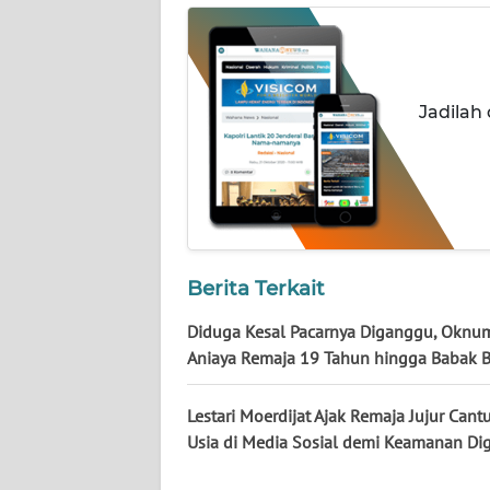
WN
NUSANTARA
WN
Jadilah
JOGJA
WN
JATIM
WN
BALI
Berita Terkait
Diduga Kesal Pacarnya Diganggu, Oknu
WN
Aniaya Remaja 19 Tahun hingga Babak B
KALBAR
Lestari Moerdijat Ajak Remaja Jujur Can
WN
Usia di Media Sosial demi Keamanan Dig
KALTENG