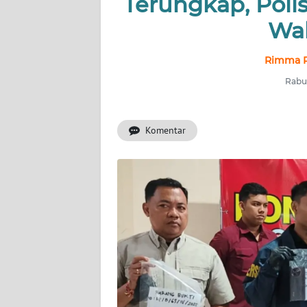
Terungkap, Poli
Wak
INDEKS
BERITA
Rimma P
KONTAK
Rabu,
KAMI
Komentar
INFO
IKLAN
TENTANG
KAMI
PEDOMAN
MEDIA
SIBER
REDAKSI