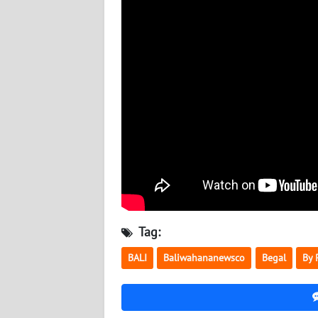
WN
BABEL
WN
SUMBAR
WN
SUMSEL
WN
BENGKULU
WN
Tag:
LAMPUNG
BALI
Baliwahananewsco
Begal
By 
WN
JATENG