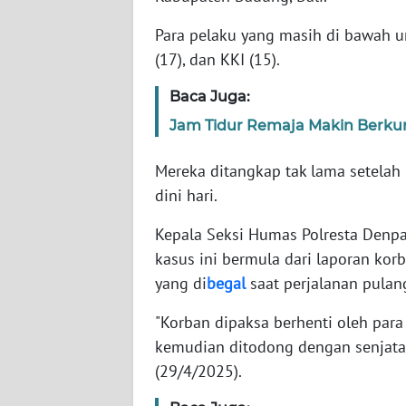
WN
BANTEN
Para pelaku yang masih di bawah um
(17), dan KKI (15).
WN
NTT
Baca Juga:
Jam Tidur Remaja Makin Berkura
WN
KEPRI
Mereka ditangkap tak lama setelah
dini hari.
WN
PAPUA
Kepala Seksi Humas Polresta Denp
kasus ini bermula dari laporan ko
WN
yang di
begal
saat perjalanan pulang
PAPUA
BARAT
"Korban dipaksa berhenti oleh par
kemudian ditodong dengan senjata ap
WN
(29/4/2025).
RIAU