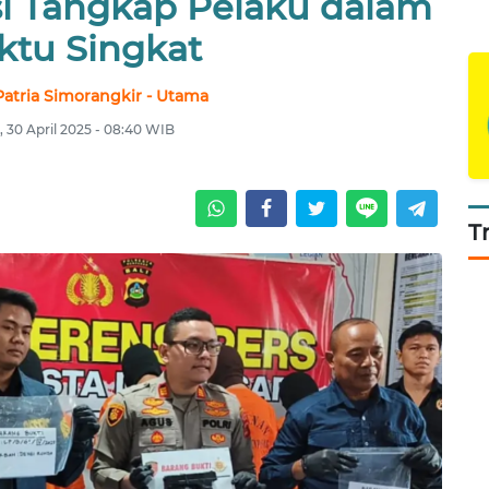
si Tangkap Pelaku dalam
tu Singkat
atria Simorangkir - Utama
 30 April 2025 - 08:40 WIB
T