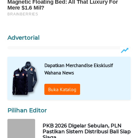
ID
MAWAKA
ID
Advertorial
MARTABAT
NET
PLN
Dapatkan Merchandise Eksklusif
WATCH
Wahana News
MKLI
Buka Katalog
LPKKI
Pilihan Editor
LKKI
PKB 2026 Digelar Sebulan, PLN
Pastikan Sistem Distribusi Bali Siap
KOPEKLIN
Siaga