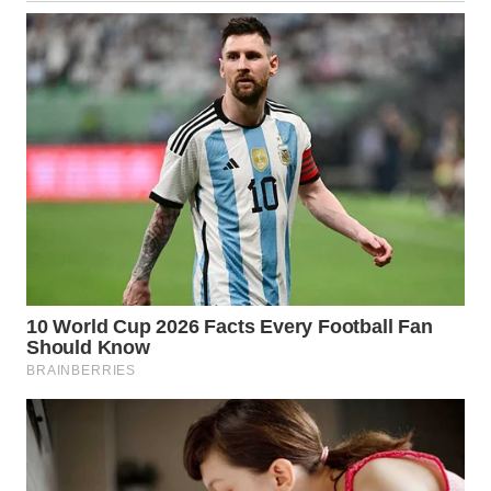
LANGKAT
WN
TAPANULI
SELATAN
WN
TANJUNG
LESUNG
WN
KARO
WN
SIMALUNGUN
WN
LABUHANBATU