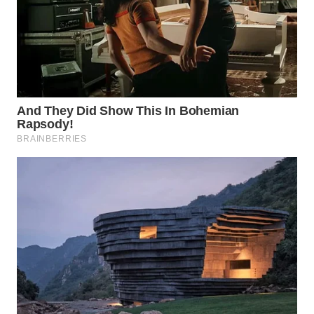
WN
PRIANGAN
TIMUR
WN
SEMARANG
WN
SOLO
WN
BOROBUDUR
WN
MADURA
WN