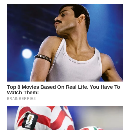
WAHANA
LISTRIK
WAHANA
TRAVEL
WAHANA
TV
WAHANANEWS
ID
WAHANANEWS
CO ID
WAHANANEWS
NET