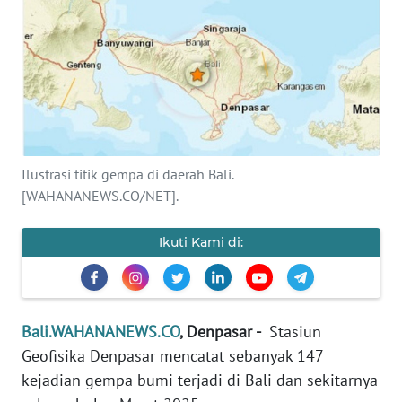
Informasi
INDEKS
BERITA
KONTAK
KAMI
Ilustrasi titik gempa di daerah Bali.
[WAHANANEWS.CO/NET].
INFO
IKLAN
Ikuti Kami di:
TENTANG
KAMI
Bali.WAHANANEWS.CO
, Denpasar -
Stasiun
PEDOMAN
MEDIA
Geofisika Denpasar mencatat sebanyak 147
SIBER
kejadian gempa bumi terjadi di Bali dan sekitarnya