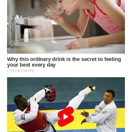
WN
TAPANULI
TENGAH
WN DELI
SERDANG
WN
TEBING
TINGGI
WN
PAKPAK
WN
KARAWANG
WN