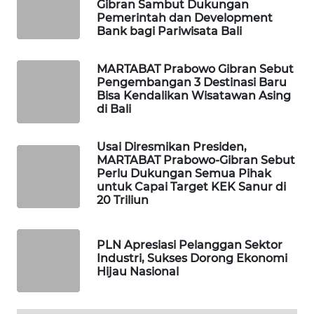
Gibran Sambut Dukungan
Pemerintah dan Development
Bank bagi Pariwisata Bali
SIBARAGAS
NEWS
MARTABAT Prabowo Gibran Sebut
Pengembangan 3 Destinasi Baru
METRO
Bisa Kendalikan Wisatawan Asing
SIANTAR
di Bali
NEWS
Usai Diresmikan Presiden,
METRO
MARTABAT Prabowo-Gibran Sebut
MEDAN
Perlu Dukungan Semua Pihak
NEWS
untuk Capai Target KEK Sanur di
20 Triliun
METRO
JAKARTA
PLN Apresiasi Pelanggan Sektor
NEWS
Industri, Sukses Dorong Ekonomi
Hijau Nasional
KRT
NEWS