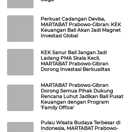
PORTAL
KONSUMEN
Perkuat Cadangan Devisa,
MARTABAT Prabowo-Gibran: KEK
Keuangan Bali Akan Jadi Magnet
FORWAMKI
Investasi Global
ALPERKLINAS
KEK Sanur Bali Jangan Jadi
Ladang PMA Skala Kecil,
MARTABAT Prabowo-Gibran
FORJASIDA
Dorong Investasi Berkualitas
TAMBANG
MARTABAT Prabowo-Gibran
NEWS
Dorong Semua Pihak Dukung
Rencana Luhut Jadikan Bali Pusat
Keuangan dengan Program
SITUNGIR
'Family Office'
NEWS
Pulau Wisata Budaya Terbesar di
SIDIKALANG
Indonesia, MARTABAT Prabowo-
NEWS