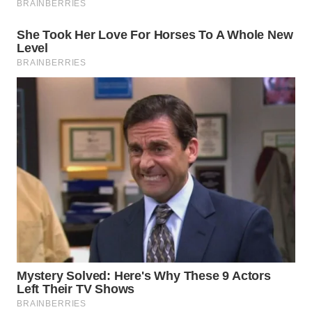
Wahana
Media
Group
WAHANA
NEWS
WAHANA
TANI
WAHANA
ADVOKAT
WAHANA
INFRASTRUKTUR
WAHANA
KONSUMEN