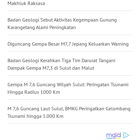
Makhluk Raksasa
WN
MALUKU
Badan Geologi Sebut Aktivitas Kegempaan Gunung
Karangetang Alami Peningkatan
WN
MALUT
Diguncang Gempa Besar M7,7 Jepang Keluarkan Warning
WN
Badan Geologi Kerahkan Tiga Tim Darurat Tangani
DAIRI
Dampak Gempa M7,3 di Sulut dan Malut
WN
Gempa M 7,6 Guncang Wilyah Sulut: Peringatan Tsunami
DANAU
Hingga Radius 1000 Km
TOBA
M 7,6 Guncang Laut Sulut, BMKG Peringatkan Gelombang
WN
Tsunami hingga 1.000 Km
NIAS
WN