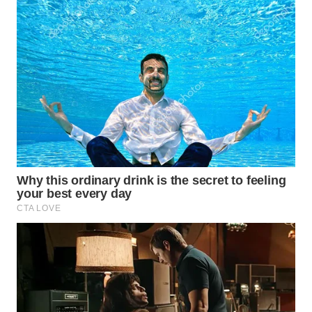
WN
INDRAMAYU
WN
KUNINGAN
WN
MAJALENGKA
WN
SUBANG
WN
SUKABUMI
WN
PURWAKARTA