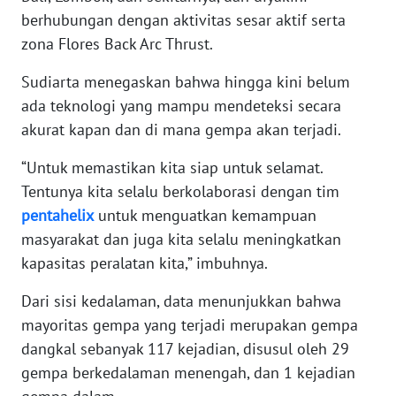
berhubungan dengan aktivitas sesar aktif serta
zona Flores Back Arc Thrust.
WN
BABEL
Sudiarta menegaskan bahwa hingga kini belum
ada teknologi yang mampu mendeteksi secara
WN
akurat kapan dan di mana gempa akan terjadi.
SUMBAR
“Untuk memastikan kita siap untuk selamat.
WN
Tentunya kita selalu berkolaborasi dengan tim
SUMSEL
pentahelix
untuk menguatkan kemampuan
masyarakat dan juga kita selalu meningkatkan
WN
kapasitas peralatan kita,” imbuhnya.
BENGKULU
Dari sisi kedalaman, data menunjukkan bahwa
WN
mayoritas gempa yang terjadi merupakan gempa
LAMPUNG
dangkal sebanyak 117 kejadian, disusul oleh 29
gempa berkedalaman menengah, dan 1 kejadian
WN
JATENG