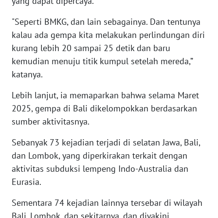
yang dapat dipercaya.
RIAU
"Seperti BMKG, dan lain sebagainya. Dan tentunya
WN
kalau ada gempa kita melakukan perlindungan diri
SERAMBI
kurang lebih 20 sampai 25 detik dan baru
kemudian menuju titik kumpul setelah mereda,”
WN
katanya.
JAMBI
Lebih lanjut, ia memaparkan bahwa selama Maret
WN
2025, gempa di Bali dikelompokkan berdasarkan
SULTRA
sumber aktivitasnya.
WN
Sebanyak 73 kejadian terjadi di selatan Jawa, Bali,
NTB
dan Lombok, yang diperkirakan terkait dengan
aktivitas subduksi lempeng Indo-Australia dan
WN
Eurasia.
SULTENG
Sementara 74 kejadian lainnya tersebar di wilayah
WN
Bali, Lombok, dan sekitarnya, dan diyakini
SULBAR