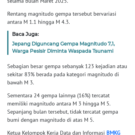
selama bulan Maret 2025.
REDAKSI
Rentang magnitudo gempa tersebut bervariasi
antara M 1.1 hingga M 4.3.
KARIR
Baca Juga:
DISCLAIMER
Jepang Diguncang Gempa Magnitudo 7,1,
Warga Pesisir Diminta Waspada Tsunami
Wahana
News
Regional
Sebagian besar gempa sebanyak 123 kejadian atau
sekitar 83% berada pada kategori magnitudo di
WN
bawah M 3.
SUMUT
Sementara 24 gempa lainnya (16%) tercatat
WN
memiliki magnitudo antara M 3 hingga M 5.
JAKARTA
Sepanjang bulan tersebut, tidak tercatat gempa
bumi dengan magnitudo di atas M 5.
WN
JABAR
Ketua Kelompok Kerja Data dan Informasi
BMKG