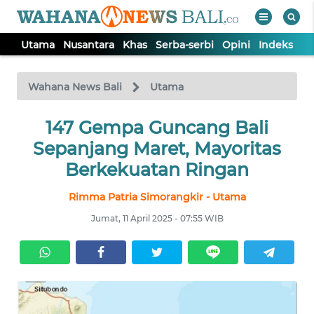
Utama
Nusantara
Khas
Serba-serbi
Opini
Indeks
WAHANA
Tutup
TV
Wahana News Bali
Utama
UTAMA
147 Gempa Guncang Bali
Sepanjang Maret, Mayoritas
NUSANTARA
Berkekuatan Ringan
Rimma Patria Simorangkir - Utama
KHAS
Jumat, 11 April 2025 - 07:55 WIB
SERBA-
SERBI
OPINI