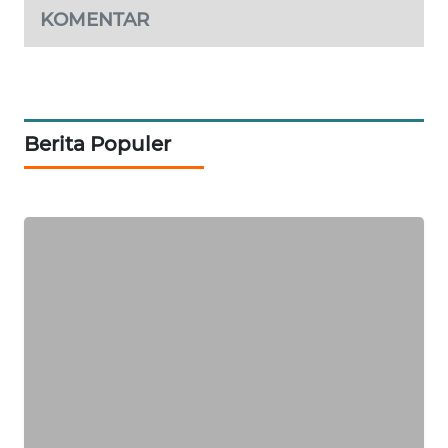
KOMENTAR
KARING
NEWS
JURNAL
MARITIM
Berita Populer
HUMBANG
NEWS
GARONGGANG
NEWS
FISUELRI
ID
ENERGI
NEWS