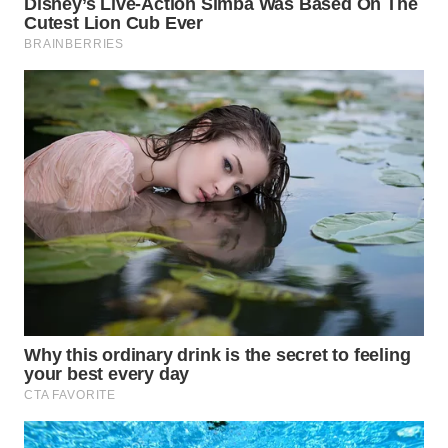
WN
SUMEDANG
WN
CIANJUR
WN
KEPULAUAN
SERIBU
WN
TANGERANG
WN
BINJAI
WN
CIREBON