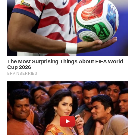
WAHANA
SPORT
WAHANA
UMKM
WAHANA
SELEB
WAHANA
PERSONA
WAHANA
OTOMOTIF
WAHANA
HEALTH