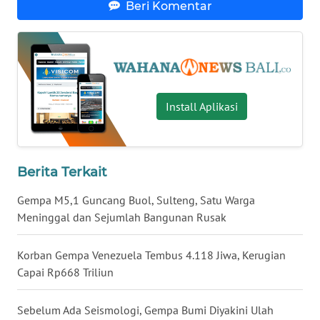
Beri Komentar
WN
KALTARA
WN
KALSEL
Install Aplikasi
WN
KALTIM
Berita Terkait
WN
Gempa M5,1 Guncang Buol, Sulteng, Satu Warga
SULSEL
Meninggal dan Sejumlah Bangunan Rusak
WN
Korban Gempa Venezuela Tembus 4.118 Jiwa, Kerugian
GORONTALO
Capai Rp668 Triliun
WN
Sebelum Ada Seismologi, Gempa Bumi Diyakini Ulah
SULUT