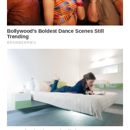
WAHANA
DESA
WISATA
LAPAK
WAHANA
Wahana
Network
KONSUMEN
LISTRIK
MASYARAKAT
KELISTRIKAN
WALINKI