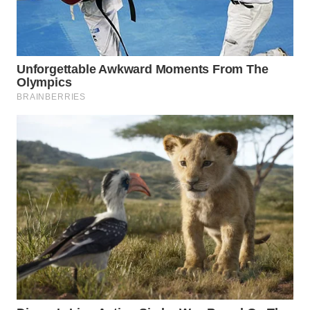
BEKASI
WN
BOGOR
WN
DEPOK
WN
TAPANULI
UTARA
WN
SAMOSIR
WN
PADANG
LAWAS