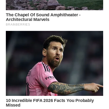
SURABAYA
WN
NATUNA
WN
BINTAN
WN
MANDALIKA
WN
LIKUPANG
WN
LABUANBAJO
WN
BORNEO