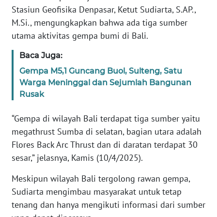
Stasiun Geofisika Denpasar, Ketut Sudiarta, S.AP.,
WN
M.Si., mengungkapkan bahwa ada tiga sumber
BANTEN
utama aktivitas gempa bumi di Bali.
WN
Baca Juga:
NTT
Gempa M5,1 Guncang Buol, Sulteng, Satu
Warga Meninggal dan Sejumlah Bangunan
WN
Rusak
KEPRI
“Gempa di wilayah Bali terdapat tiga sumber yaitu
WN
megathrust Sumba di selatan, bagian utara adalah
PAPUA
Flores Back Arc Thrust dan di daratan terdapat 30
sesar,” jelasnya, Kamis (10/4/2025).
WN
PAPUA
Meskipun wilayah Bali tergolong rawan gempa,
BARAT
Sudiarta mengimbau masyarakat untuk tetap
tenang dan hanya mengikuti informasi dari sumber
WN