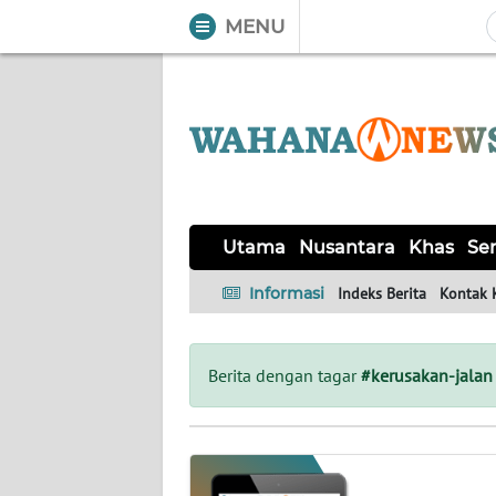
MENU
WAHANA
Tutup
TV
UTAMA
NUSANTARA
Utama
Nusantara
Khas
Ser
KHAS
Informasi
Indeks Berita
Kontak 
SERBA-
SERBI
Berita dengan tagar
#kerusakan-jalan
OPINI
Informasi