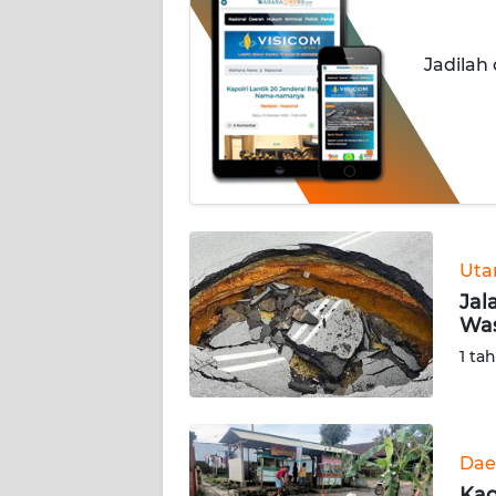
INDEKS
Jadilah
BERITA
KONTAK
KAMI
INFO
IKLAN
Ut
TENTANG
Jal
KAMI
Was
1 ta
PEDOMAN
MEDIA
SIBER
Dae
REDAKSI
Kag