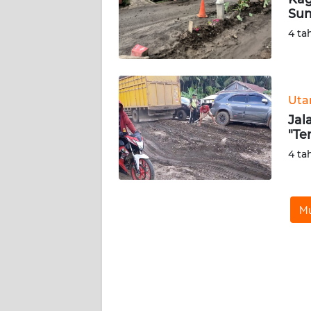
Sum
KARIR
4 ta
DISCLAIMER
Wahana
Ut
News
Jal
Regional
"Te
4 ta
WN
SUMUT
Mu
WN
JAKARTA
WN
JABAR