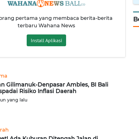
 orang pertama yang membaca berita-berita
B
terbaru Wahana News
Install Aplikasi
ama
an Gilimanuk-Denpasar Ambles, BI Bali
padai Risiko Inflasi Daerah
hun yang lalu
rah
et! Ada Kuburan Ditengah Jalan di