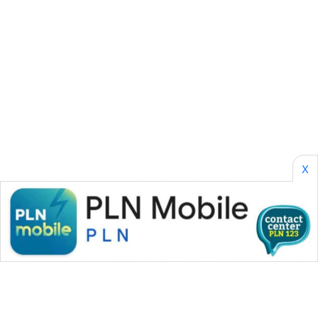
SONYA
ASA
NEWS
X