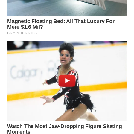
LANGKAT
WN
TAPANULI
SELATAN
WN
TANJUNG
LESUNG
WN
KARO
WN
SIMALUNGUN
WN
LABUHANBATU