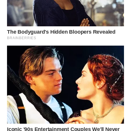
WN
SUMEDANG
WN
CIANJUR
WN
KEPULAUAN
SERIBU
WN
TANGERANG
WN
BINJAI
WN
CIREBON