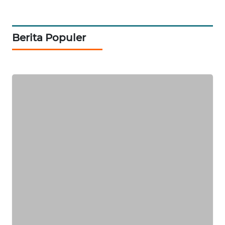
ID
MAWAKA
Berita Populer
ID
MARTABAT
NET
PLN
WATCH
MKLI
LPKKI
LKKI
KOPEKLIN