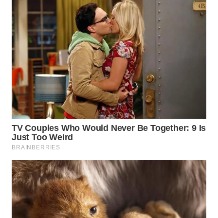
WN
KALTARA
WN
KALSEL
WN
KALTIM
WN
SULSEL
WN
GORONTALO
WN
SULUT