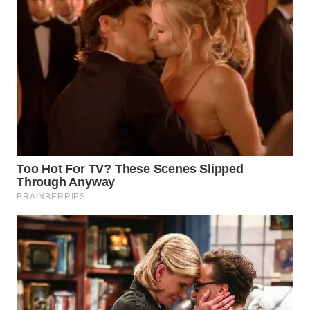
WN
PRIANGAN
TIMUR
WN
SEMARANG
WN
SOLO
WN
BOROBUDUR
WN
MADURA
WN