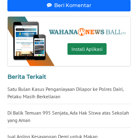
Beri Komentar
WN
BANTEN
WN
NTT
Install Aplikasi
WN
KEPRI
Berita Terkait
WN
PAPUA
Satu Bulan Kasus Penganiayaan Dilapor ke Polres Dairi,
Pelaku Masih Berkeliaran
WN
PAPUA
Di Balik Temuan 995 Senjata, Ada Hak Siswa atas Sekolah
BARAT
yang Aman
WN
Jual Anjing Kesayangan Demi untuk Makan