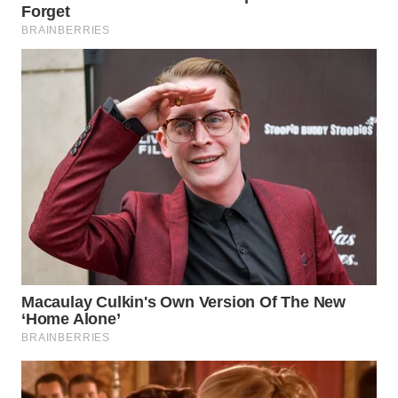
WN
INDRAMAYU
WN
KUNINGAN
WN
MAJALENGKA
WN
SUBANG
WN
SUKABUMI
WN
PURWAKARTA