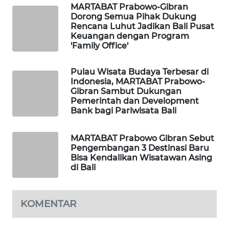
MARTABAT Prabowo-Gibran
Dorong Semua Pihak Dukung
WAHANA
Rencana Luhut Jadikan Bali Pusat
DESA
Keuangan dengan Program
WISATA
'Family Office'
LAPAK
Pulau Wisata Budaya Terbesar di
Indonesia, MARTABAT Prabowo-
WAHANA
Gibran Sambut Dukungan
Pemerintah dan Development
Wahana
Bank bagi Pariwisata Bali
Network
MARTABAT Prabowo Gibran Sebut
KONSUMEN
Pengembangan 3 Destinasi Baru
LISTRIK
Bisa Kendalikan Wisatawan Asing
di Bali
MASYARAKAT
KELISTRIKAN
KOMENTAR
WALINKI