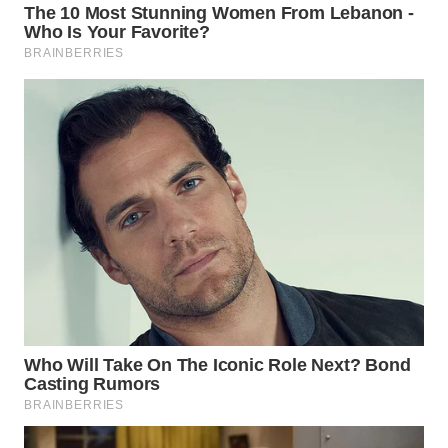
WN
NUSANTARA
WN
JOGJA
WN
JATIM
WN
BALI
WN
KALBAR
WN
KALTENG