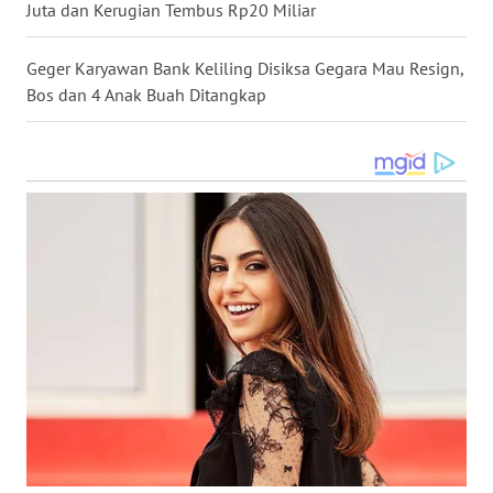
Juta dan Kerugian Tembus Rp20 Miliar
WN
Geger Karyawan Bank Keliling Disiksa Gegara Mau Resign,
BABEL
Bos dan 4 Anak Buah Ditangkap
WN
SUMBAR
WN
SUMSEL
WN
BENGKULU
WN
LAMPUNG
WN
JATENG