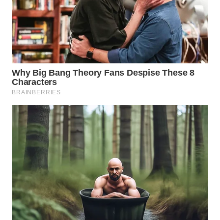
SURABAYA
WN
NATUNA
WN
BINTAN
WN
MANDALIKA
WN
LIKUPANG
WN
LABUANBAJO
WN
BORNEO