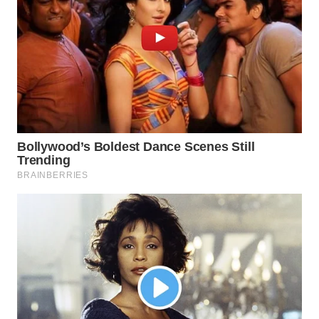
BEKASI
WN
BOGOR
WN
DEPOK
WN
TAPANULI
UTARA
WN
SAMOSIR
WN
PADANG
LAWAS