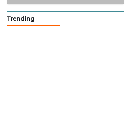
PORTAL
Trending
KONSUMEN
FORWAMKI
ALPERKLINAS
FORJASIDA
TAMBANG
NEWS
SITUNGIR
NEWS
SIDIKALANG
NEWS