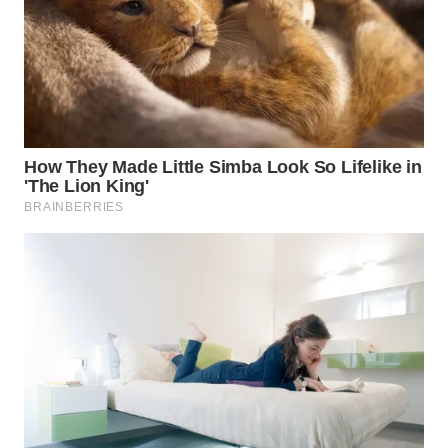
WN
MALUKU
WN
MALUT
WN
DAIRI
WN
DANAU
TOBA
WN
NIAS
WN