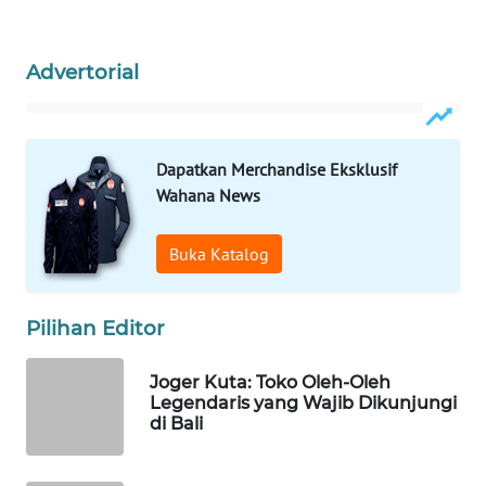
WAHANA
Advertorial
LISTRIK
WAHANA
TRAVEL
Dapatkan Merchandise Eksklusif
Wahana News
WAHANA
TV
Buka Katalog
WAHANANEWS
ID
Pilihan Editor
WAHANANEWS
Joger Kuta: Toko Oleh-Oleh
CO ID
Legendaris yang Wajib Dikunjungi
di Bali
WAHANANEWS
NET