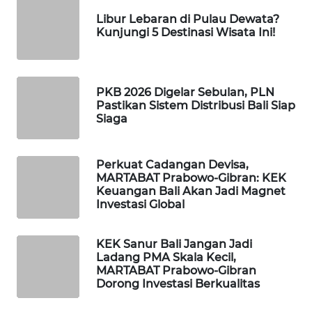
Libur Lebaran di Pulau Dewata?
Kunjungi 5 Destinasi Wisata Ini!
WAHANA
SPORT
WAHANA
PKB 2026 Digelar Sebulan, PLN
UMKM
Pastikan Sistem Distribusi Bali Siap
Siaga
WAHANA
SELEB
Perkuat Cadangan Devisa,
MARTABAT Prabowo-Gibran: KEK
WAHANA
Keuangan Bali Akan Jadi Magnet
PERSONA
Investasi Global
WAHANA
KEK Sanur Bali Jangan Jadi
OTOMOTIF
Ladang PMA Skala Kecil,
MARTABAT Prabowo-Gibran
Dorong Investasi Berkualitas
WAHANA
HEALTH