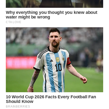
Wahana
Media
Group
WAHANA
NEWS
WAHANA
TANI
WAHANA
ADVOKAT
WAHANA
INFRASTRUKTUR
WAHANA
KONSUMEN