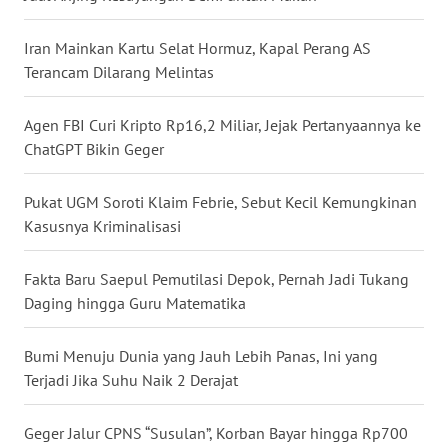
RIAU
Iran Mainkan Kartu Selat Hormuz, Kapal Perang AS
WN
Terancam Dilarang Melintas
SERAMBI
Agen FBI Curi Kripto Rp16,2 Miliar, Jejak Pertanyaannya ke
WN
ChatGPT Bikin Geger
JAMBI
Pukat UGM Soroti Klaim Febrie, Sebut Kecil Kemungkinan
WN
SULTRA
Kasusnya Kriminalisasi
WN
Fakta Baru Saepul Pemutilasi Depok, Pernah Jadi Tukang
NTB
Daging hingga Guru Matematika
WN
Bumi Menuju Dunia yang Jauh Lebih Panas, Ini yang
SULTENG
Terjadi Jika Suhu Naik 2 Derajat
WN
Geger Jalur CPNS “Susulan”, Korban Bayar hingga Rp700
SULBAR