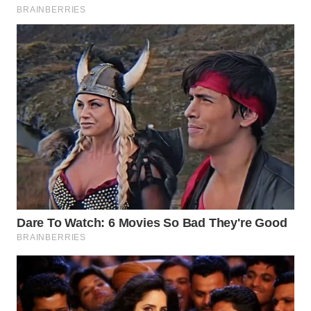
WN
TAPANULI
TENGAH
WN DELI
SERDANG
WN
TEBING
TINGGI
WN
PAKPAK
WN
KARAWANG
WN