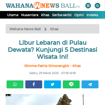
Utama
Nusantara
Khas
Serba-serbi
Opini
Indeks
WAHANA
Tutup
TV
Wahana News Bali
Khas
UTAMA
Libur Lebaran di Pulau
Dewata? Kunjungi 5 Destinasi
NUSANTARA
Wisata Ini!
Rimma Patria Simorangkir - Khas
KHAS
Sabtu, 29 Maret 2025 - 07:56 WIB
SERBA-
SERBI
OPINI