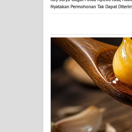
WN
Nyatakan Permohonan Tak Dapat Diteri
KALTARA
WN
KALSEL
WN
KALTIM
WN
SULSEL
WN
GORONTALO
WN
SULUT