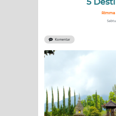
5 Desti
INDEKS
Rimma P
BERITA
Sabtu
KONTAK
KAMI
Komentar
INFO
IKLAN
TENTANG
KAMI
PEDOMAN
MEDIA
SIBER
REDAKSI