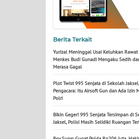
WN
NUSANTARA
WN
JOGJA
Berita Terkait
WN
Yurizal Meninggal Usai Keluhkan Rawat 
JATIM
Menkes Budi Gunadi Mengaku Sedih da
Merasa Gagal
WN
BALI
Plot Twist 995 Senjata di Sekolah Jaksel
Pengacara: Itu Airsoft Gun dan Ada Izin
WN
Polri
KALBAR
Bikin Geger! 995 Senjata Tersimpan di 
WN
Jaksel, Polisi Masih Selidiki Ruangan Te
KALTENG
Roy Suryo Gugat Polda Rp206 Juta, Hak