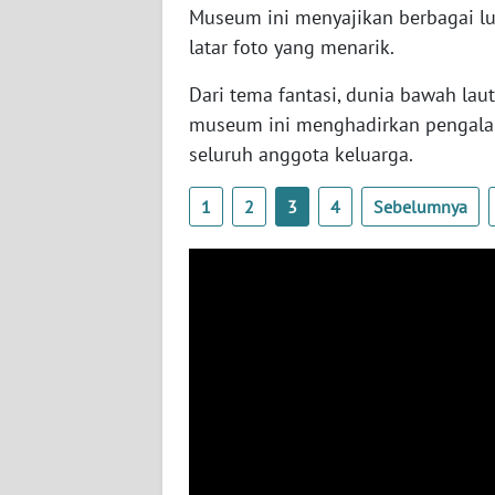
Museum ini menyajikan berbagai lu
WN
latar foto yang menarik.
SERAMBI
Dari tema fantasi, dunia bawah laut
WN
museum ini menghadirkan pengalam
JAMBI
seluruh anggota keluarga.
WN
1
2
3
4
Sebelumnya
SULTRA
WN
NTB
WN
SULTENG
WN
SULBAR