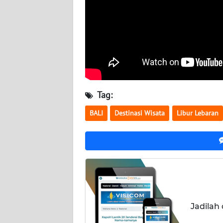
WN
BABEL
WN
SUMBAR
WN
Tag:
SUMSEL
BALI
Destinasi Wisata
Libur Lebaran
WN
BENGKULU
WN
LAMPUNG
WN
JATENG
Jadilah