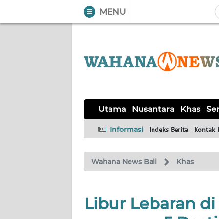
MENU
WAHANA
Tutup
TV
UTAMA
NUSANTARA
Utama
Nusantara
Khas
Ser
KHAS
Informasi
Indeks Berita
Kontak 
SERBA-
Wahana News Bali
Khas
SERBI
OPINI
Libur Lebaran d
Informasi