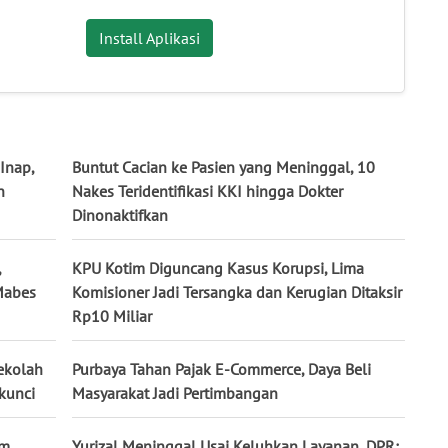
Install Aplikasi
Inap,
Buntut Cacian ke Pasien yang Meninggal, 10
n
Nakes Teridentifikasi KKI hingga Dokter
Dinonaktifkan
,
KPU Kotim Diguncang Kasus Korupsi, Lima
 Mabes
Komisioner Jadi Tersangka dan Kerugian Ditaksir
Rp10 Miliar
Sekolah
Purbaya Tahan Pajak E-Commerce, Daya Beli
rkunci
Masyarakat Jadi Pertimbangan
im
Yurizal Meninggal Usai Keluhkan Layanan, DPR: