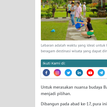
KARIR
DISCLAIMER
Wahana
News
Regional
Lebaran adalah waktu yang ideal untuk 
beragam destinasi wisata yang dapat d
WN
SUMUT
Ikuti Kami di:
WN
JAKARTA
Untuk merasakan nuansa budaya Ba
WN
menjadi pilihan.
JABAR
Dibangun pada abad ke-17, pura ini 