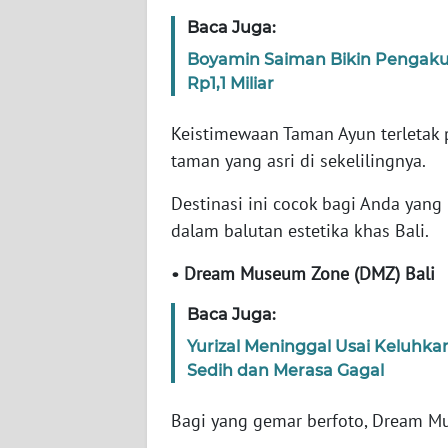
WN
Baca Juga:
BANTEN
Boyamin Saiman Bikin Pengaku
WN
Rp1,1 Miliar
NTT
Keistimewaan Taman Ayun terletak p
WN
taman yang asri di sekelilingnya.
KEPRI
Destinasi ini cocok bagi Anda yang
dalam balutan estetika khas Bali.
WN
PAPUA
• Dream Museum Zone (DMZ) Bali
WN
Baca Juga:
PAPUA
BARAT
Yurizal Meninggal Usai Keluhk
Sedih dan Merasa Gagal
WN
Bagi yang gemar berfoto, Dream M
RIAU