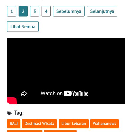
RIAU
1
2
3
4
Sebelumnya
Selanjutnya
WN
SERAMBI
Lihat Semua
WN
JAMBI
WN
SULTRA
WN
NTB
WN
SULTENG
Tag:
BALI
Destinasi Wisata
Libur Lebaran
Wahananews
WN
SULBAR