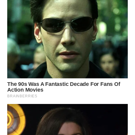
WN
SUMEDANG
WN
CIANJUR
WN
KEPULAUAN
SERIBU
WN
TANGERANG
WN
BINJAI
WN
CIREBON