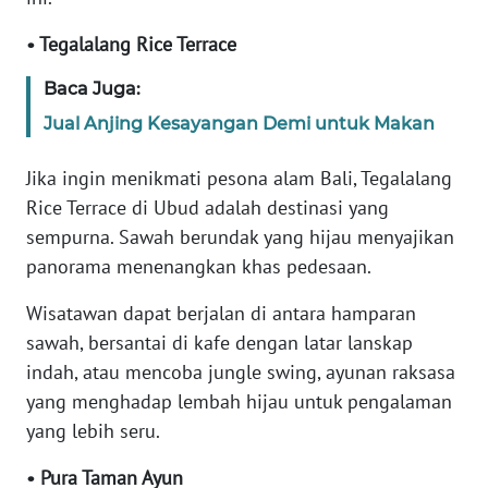
• Tegalalang Rice Terrace
WN
BANTEN
Baca Juga:
WN
Jual Anjing Kesayangan Demi untuk Makan
NTT
Jika ingin menikmati pesona alam Bali, Tegalalang
WN
Rice Terrace di Ubud adalah destinasi yang
KEPRI
sempurna. Sawah berundak yang hijau menyajikan
panorama menenangkan khas pedesaan.
WN
PAPUA
Wisatawan dapat berjalan di antara hamparan
sawah, bersantai di kafe dengan latar lanskap
WN
indah, atau mencoba jungle swing, ayunan raksasa
PAPUA
yang menghadap lembah hijau untuk pengalaman
BARAT
yang lebih seru.
WN
• Pura Taman Ayun