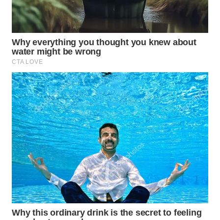
WN
PRIANGAN
TIMUR
WN
SEMARANG
WN
SOLO
WN
BOROBUDUR
WN
MADURA
WN