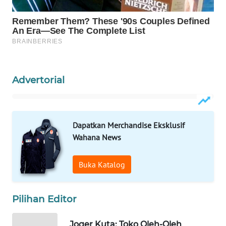
WAHANA
SPORT
WAHANA
UMKM
Advertorial
WAHANA
SELEB
Dapatkan Merchandise Eksklusif
WAHANA
Wahana News
PERSONA
Buka Katalog
WAHANA
OTOMOTIF
Pilihan Editor
WAHANA
HEALTH
Joger Kuta: Toko Oleh-Oleh