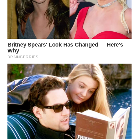
WAHANA
LISTRIK
WAHANA
TRAVEL
WAHANA
TV
WAHANANEWS
ID
WAHANANEWS
CO ID
WAHANANEWS
NET