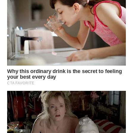
LANGKAT
WN
TAPANULI
SELATAN
WN
TANJUNG
LESUNG
WN
KARO
WN
SIMALUNGUN
WN
LABUHANBATU