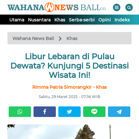
Utama
Nusantara
Khas
Serba-serbi
Opini
Indeks
WAHANA
Tutup
TV
Wahana News Bali
Khas
UTAMA
Libur Lebaran di Pulau
Dewata? Kunjungi 5 Destinasi
NUSANTARA
Wisata Ini!
Rimma Patria Simorangkir - Khas
KHAS
Sabtu, 29 Maret 2025 - 07:56 WIB
SERBA-
SERBI
OPINI