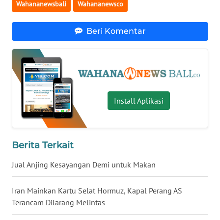
Wahananewsbali
Wahananewsco
WN
Beri Komentar
BABEL
WN
SUMBAR
WN
Install Aplikasi
SUMSEL
WN
Berita Terkait
BENGKULU
Jual Anjing Kesayangan Demi untuk Makan
WN
LAMPUNG
Iran Mainkan Kartu Selat Hormuz, Kapal Perang AS
Terancam Dilarang Melintas
WN
JATENG