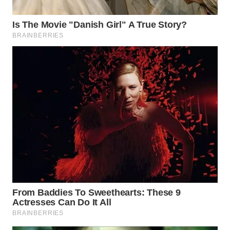
BEKASI
WN
BOGOR
WN
DEPOK
WN
TAPANULI
UTARA
WN
SAMOSIR
WN
PADANG
LAWAS