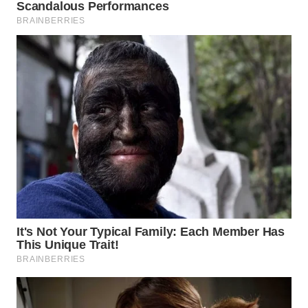
WN
MALUKU
WN
MALUT
WN
DAIRI
WN
DANAU
TOBA
WN
NIAS
WN