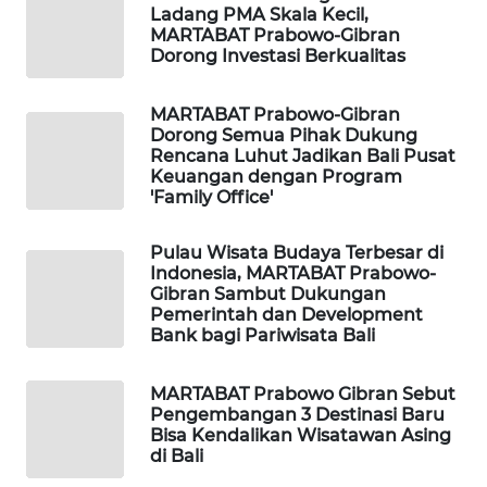
ID
Ladang PMA Skala Kecil,
MARTABAT Prabowo-Gibran
Dorong Investasi Berkualitas
MAWAKA
ID
MARTABAT Prabowo-Gibran
Dorong Semua Pihak Dukung
MARTABAT
Rencana Luhut Jadikan Bali Pusat
NET
Keuangan dengan Program
'Family Office'
PLN
WATCH
Pulau Wisata Budaya Terbesar di
Indonesia, MARTABAT Prabowo-
Gibran Sambut Dukungan
MKLI
Pemerintah dan Development
Bank bagi Pariwisata Bali
LPKKI
MARTABAT Prabowo Gibran Sebut
Pengembangan 3 Destinasi Baru
LKKI
Bisa Kendalikan Wisatawan Asing
di Bali
KOPEKLIN