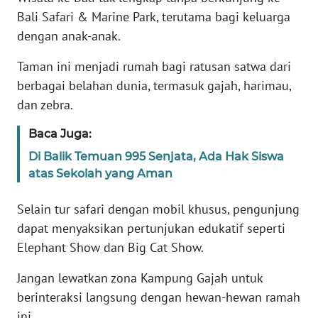
REDAKSI
Bali Safari & Marine Park, terutama bagi keluarga
dengan anak-anak.
KARIR
Taman ini menjadi rumah bagi ratusan satwa dari
berbagai belahan dunia, termasuk gajah, harimau,
DISCLAIMER
dan zebra.
Wahana
Baca Juga:
News
Regional
Di Balik Temuan 995 Senjata, Ada Hak Siswa
atas Sekolah yang Aman
WN
SUMUT
Selain tur safari dengan mobil khusus, pengunjung
dapat menyaksikan pertunjukan edukatif seperti
WN
Elephant Show dan Big Cat Show.
JAKARTA
Jangan lewatkan zona Kampung Gajah untuk
WN
berinteraksi langsung dengan hewan-hewan ramah
JABAR
ini.