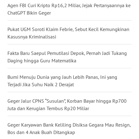
Agen FBI Curi Kripto Rp16,2 Miliar, Jejak Pertanyaannya ke
ChatGPT Bikin Geger
WN
NUSANTARA
Pukat UGM Soroti Klaim Febrie, Sebut Kecil Kemungkinan
Kasusnya Kriminalisasi
WN
JOGJA
Fakta Baru Saepul Pemutilasi Depok, Pernah Jadi Tukang
Daging hingga Guru Matematika
WN
JATIM
Bumi Menuju Dunia yang Jauh Lebih Panas, Ini yang
WN
Terjadi Jika Suhu Naik 2 Derajat
BALI
Geger Jalur CPNS “Susulan”, Korban Bayar hingga Rp700
WN
Juta dan Kerugian Tembus Rp20 Miliar
KALBAR
Geger Karyawan Bank Keliling Disiksa Gegara Mau Resign,
WN
Bos dan 4 Anak Buah Ditangkap
KALTENG