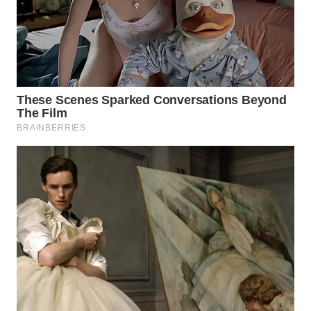
WN
TAPANULI
TENGAH
WN DELI
SERDANG
WN
TEBING
TINGGI
WN
PAKPAK
WN
KARAWANG
WN