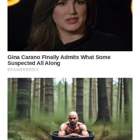
WN
INDRAMAYU
WN
KUNINGAN
WN
MAJALENGKA
WN
SUBANG
WN
SUKABUMI
WN
PURWAKARTA