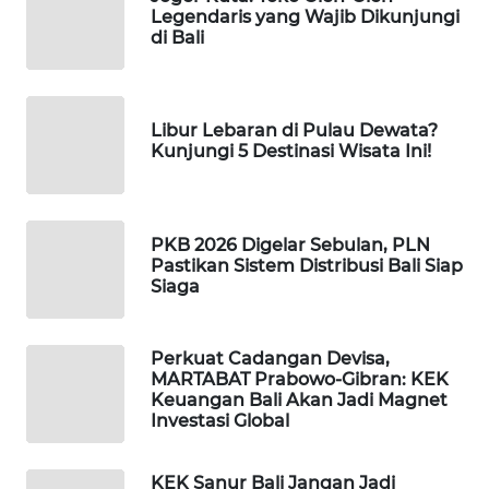
Legendaris yang Wajib Dikunjungi
di Bali
WAHANA
DESA
WISATA
Libur Lebaran di Pulau Dewata?
Kunjungi 5 Destinasi Wisata Ini!
LAPAK
WAHANA
Wahana
PKB 2026 Digelar Sebulan, PLN
Network
Pastikan Sistem Distribusi Bali Siap
Siaga
KONSUMEN
LISTRIK
Perkuat Cadangan Devisa,
MARTABAT Prabowo-Gibran: KEK
MASYARAKAT
Keuangan Bali Akan Jadi Magnet
KELISTRIKAN
Investasi Global
WALINKI
KEK Sanur Bali Jangan Jadi