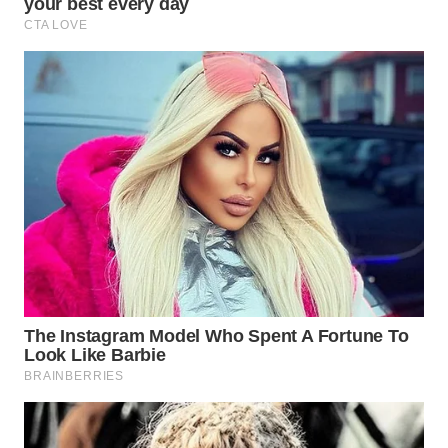
SURABAYA
WN
NATUNA
WN
BINTAN
WN
MANDALIKA
WN
LIKUPANG
WN
LABUANBAJO
WN
BORNEO