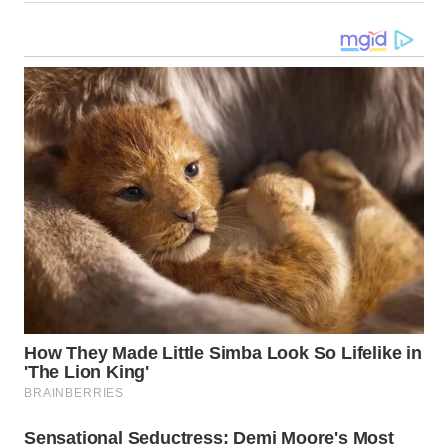
WN
KALTARA
WN
KALSEL
WN
KALTIM
WN
SULSEL
WN
GORONTALO
WN
SULUT