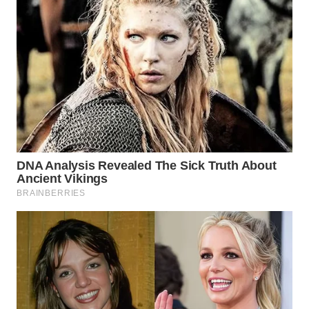
Wahana
Media
Group
WAHANA
NEWS
WAHANA
TANI
WAHANA
ADVOKAT
WAHANA
INFRASTRUKTUR
WAHANA
KONSUMEN