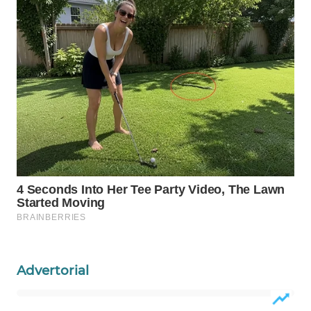
Wahana
Media
Group
WAHANA
NEWS
WAHANA
TANI
WAHANA
ADVOKAT
WAHANA
INFRASTRUKTUR
Advertorial
WAHANA
KONSUMEN