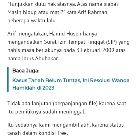
"Tunjukkan dulu hak alasnya. Atas nama siapa?
Masih hidup atau mati?" kata Arif Rahman,
WN
BANTEN
beberapa waktu lalu.
Arif mengatakan, Hamid Husen hanya
WN
NTT
mengandalkan Surat Izin Tempat Tinggal (SIP) yang
habis masa berlakunya pada 3 Februari 2009 atas
WN
nama Idrus Abubakar.
KEPRI
Baca Juga:
WN
Kasus Tanah Belum Tuntas, Ini Resolusi Wanda
PAPUA
Hamidah di 2023
WN
Tidak ada lanjutan (perpanjangan file) karena saat
PAPUA
itu pemiliknya sudah meninggal.
BARAT
Itu sebabnya kami mengambil alih, karena status
WN
tanah dalam kondisi free.