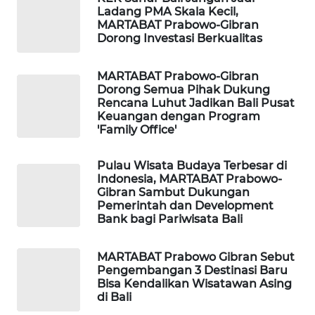
Ladang PMA Skala Kecil,
MARTABAT Prabowo-Gibran
WAHANA
Dorong Investasi Berkualitas
SPORT
MARTABAT Prabowo-Gibran
WAHANA
Dorong Semua Pihak Dukung
UMKM
Rencana Luhut Jadikan Bali Pusat
Keuangan dengan Program
'Family Office'
WAHANA
SELEB
Pulau Wisata Budaya Terbesar di
Indonesia, MARTABAT Prabowo-
WAHANA
Gibran Sambut Dukungan
PERSONA
Pemerintah dan Development
Bank bagi Pariwisata Bali
WAHANA
OTOMOTIF
MARTABAT Prabowo Gibran Sebut
Pengembangan 3 Destinasi Baru
Bisa Kendalikan Wisatawan Asing
WAHANA
di Bali
HEALTH