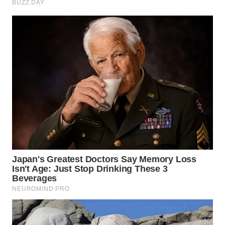
WN
SUMEDANG
WN
CIANJUR
WN
KEPULAUAN
SERIBU
WN
TANGERANG
WN
BINJAI
WN
CIREBON