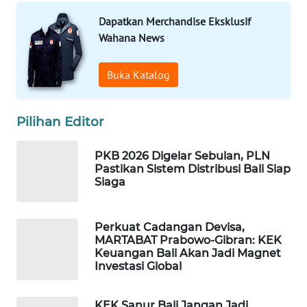
Dapatkan Merchandise Eksklusif
WAHANA
Wahana News
LISTRIK
Buka Katalog
WAHANA
TRAVEL
Pilihan Editor
WAHANA
TV
PKB 2026 Digelar Sebulan, PLN
Pastikan Sistem Distribusi Bali Siap
Siaga
WAHANANEWS
ID
Perkuat Cadangan Devisa,
WAHANANEWS
MARTABAT Prabowo-Gibran: KEK
CO ID
Keuangan Bali Akan Jadi Magnet
Investasi Global
WAHANANEWS
NET
KEK Sanur Bali Jangan Jadi