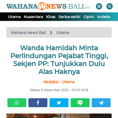
Utama
Nusantara
Khas
Serba-serbi
Opini
Indeks
WAHANA
Tutup
TV
Wahana News Bali
Utama
UTAMA
Wanda Hamidah Minta
Perlindungan Pejabat Tinggi,
NUSANTARA
Sekjen PP: Tunjukkan Dulu
Alas Haknya
KHAS
Redaksi - Utama
Selasa, 6 Desember 2022 - 07:05 WIB
SERBA-
SERBI
OPINI