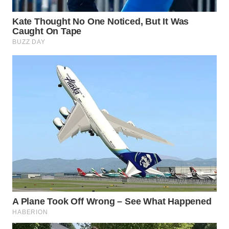
SURABAYA
WN
NATUNA
WN
BINTAN
WN
MANDALIKA
WN
LIKUPANG
WN
LABUANBAJO
WN
BORNEO