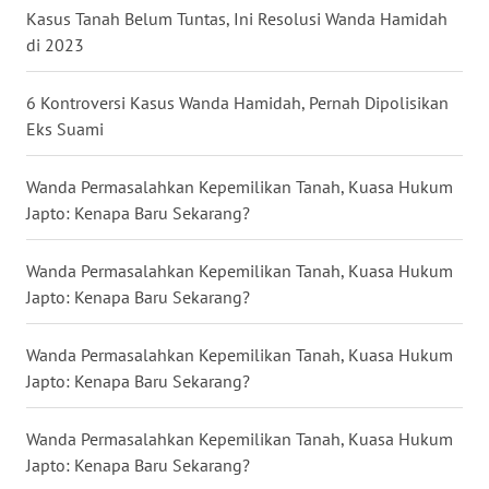
Kasus Tanah Belum Tuntas, Ini Resolusi Wanda Hamidah
di 2023
WN
NUSANTARA
6 Kontroversi Kasus Wanda Hamidah, Pernah Dipolisikan
Eks Suami
WN
JOGJA
Wanda Permasalahkan Kepemilikan Tanah, Kuasa Hukum
Japto: Kenapa Baru Sekarang?
WN
JATIM
Wanda Permasalahkan Kepemilikan Tanah, Kuasa Hukum
WN
Japto: Kenapa Baru Sekarang?
BALI
Wanda Permasalahkan Kepemilikan Tanah, Kuasa Hukum
WN
Japto: Kenapa Baru Sekarang?
KALBAR
Wanda Permasalahkan Kepemilikan Tanah, Kuasa Hukum
WN
Japto: Kenapa Baru Sekarang?
KALTENG