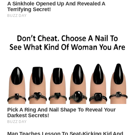
WN
TAPANULI
TENGAH
WN DELI
SERDANG
WN
TEBING
TINGGI
WN
PAKPAK
WN
KARAWANG
WN