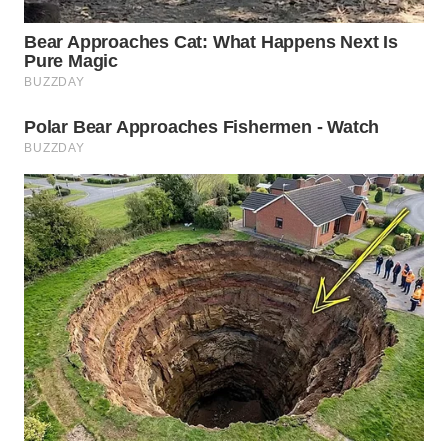
LANGKAT
WN
TAPANULI
SELATAN
WN
TANJUNG
LESUNG
WN
KARO
WN
SIMALUNGUN
WN
LABUHANBATU