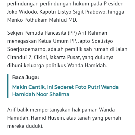
perlindungan perlindungan hukum pada Presiden
REDAKSI
Joko Widodo, Kapolri Listyo Sigit Prabowo, hingga
Menko Polhukam Mahfud MD.
KARIR
Sekjen Pemuda Pancasila (PP) Arif Rahman
DISCLAIMER
menegaskan Ketua Umum PP, Japto Soelistyo
Soerjosoemarno, adalah pemilik sah rumah di Jalan
Wahana
Citandui 2, Cikini, Jakarta Pusat, yang dulunya
News
Regional
dihuni keluarga politikus Wanda Hamidah.
Baca Juga:
WN
SUMUT
Makin Cantik, Ini Sederet Foto Putri Wanda
Hamidah Noor Shalima
WN
JAKARTA
Arif balik mempertanyakan hak paman Wanda
Hamidah, Hamid Husein, atas tanah yang pernah
WN
mereka duduki.
JABAR