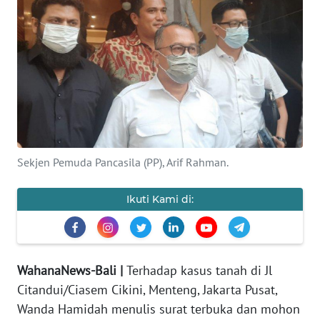
Informasi
INDEKS
BERITA
KONTAK
KAMI
INFO
Sekjen Pemuda Pancasila (PP), Arif Rahman.
IKLAN
Ikuti Kami di:
TENTANG
KAMI
PEDOMAN
WahanaNews-Bali |
Terhadap kasus tanah di Jl
MEDIA
Citandui/Ciasem Cikini, Menteng, Jakarta Pusat,
SIBER
Wanda Hamidah menulis surat terbuka dan mohon