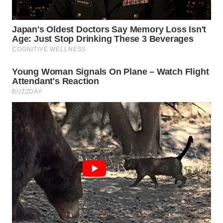
WN
MALUKU
WN
MALUT
WN
DAIRI
WN
DANAU
TOBA
WN
NIAS
WN