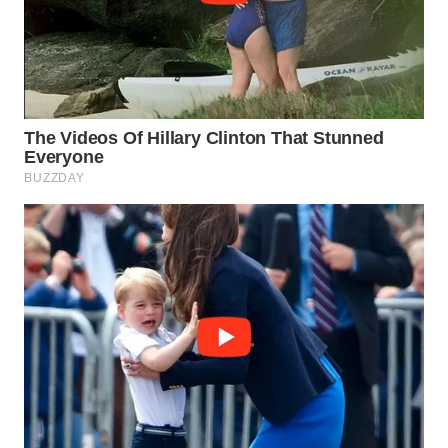
WN
PRIANGAN
TIMUR
WN
SEMARANG
WN
SOLO
WN
BOROBUDUR
WN
MADURA
WN