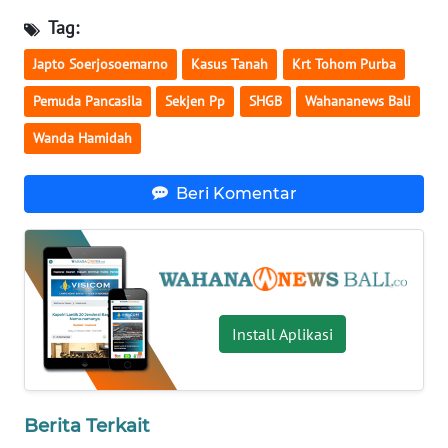
Tag:
WN
Japto Soerjosoemarno
Kasus Tanah
Krt Tohom Purba
BABEL
Pemuda Pancasila
Sekjen Pp
SHGB
Wahananews Bali
WN
Wanda Hamidah
SUMBAR
Beri Komentar
WN
SUMSEL
WN
BENGKULU
Install Aplikasi
WN
LAMPUNG
WN
Berita Terkait
JATENG