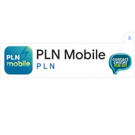
SONYA
ASA
NEWS
X