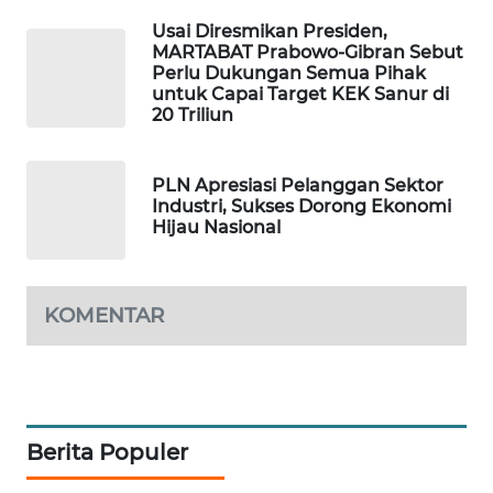
Usai Diresmikan Presiden,
WAHANA
MARTABAT Prabowo-Gibran Sebut
DESA
Perlu Dukungan Semua Pihak
untuk Capai Target KEK Sanur di
WISATA
20 Triliun
LAPAK
WAHANA
PLN Apresiasi Pelanggan Sektor
Industri, Sukses Dorong Ekonomi
Hijau Nasional
Wahana
Network
KONSUMEN
KOMENTAR
LISTRIK
MASYARAKAT
KELISTRIKAN
Berita Populer
WALINKI