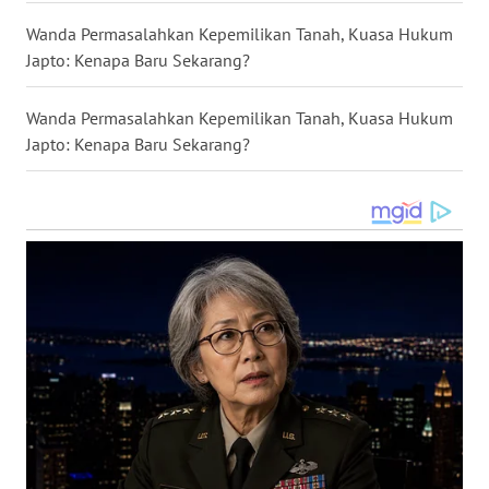
Wanda Permasalahkan Kepemilikan Tanah, Kuasa Hukum
WN
Japto: Kenapa Baru Sekarang?
KALTARA
Wanda Permasalahkan Kepemilikan Tanah, Kuasa Hukum
WN
Japto: Kenapa Baru Sekarang?
KALSEL
WN
KALTIM
WN
SULSEL
WN
GORONTALO
WN
SULUT