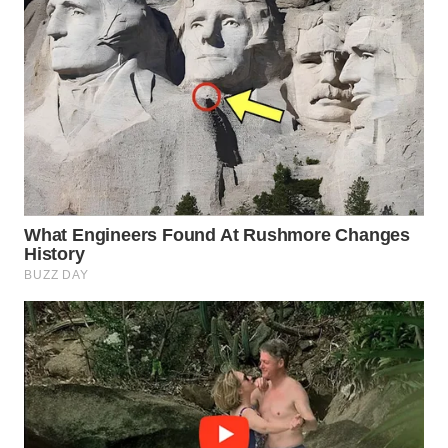
WN
INDRAMAYU
WN
KUNINGAN
WN
MAJALENGKA
WN
SUBANG
WN
SUKABUMI
WN
PURWAKARTA