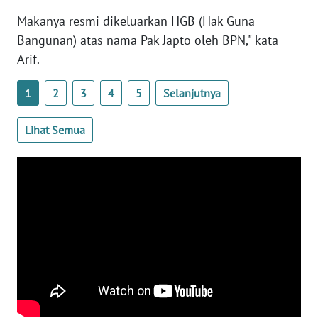
RIAU
Makanya resmi dikeluarkan HGB (Hak Guna
Bangunan) atas nama Pak Japto oleh BPN," kata
WN
SERAMBI
Arif.
WN
1
2
3
4
5
Selanjutnya
JAMBI
Lihat Semua
WN
SULTRA
WN
NTB
WN
SULTENG
WN
SULBAR