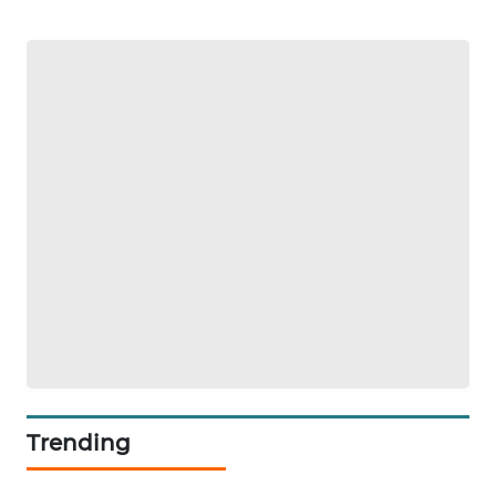
ID
MAWAKA
ID
MARTABAT
NET
PLN
WATCH
MKLI
LPKKI
LKKI
Trending
KOPEKLIN