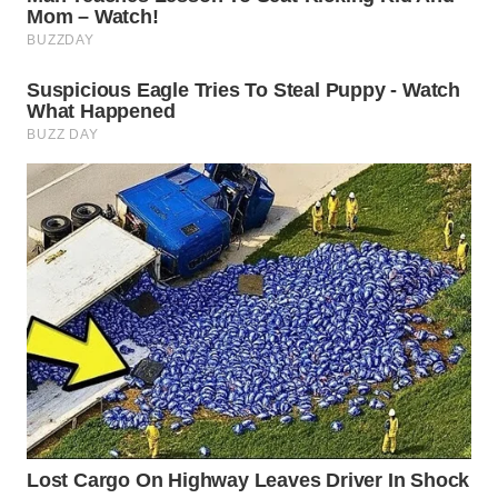
BEKASI
WN
BOGOR
WN
DEPOK
WN
TAPANULI
UTARA
WN
SAMOSIR
WN
PADANG
LAWAS