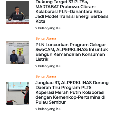
Dukung Target 33 PLTSa,
MARTABAT Prabowo-Gibran:
WN
Kolaborasi PLN–Danantara Bisa
INDRAMAYU
Jadi Model Transisi Energi Berbasis
Kota
7 bulan yang lalu
WN
KUNINGAN
Berita Utama
PLN Luncurkan Program Gelegar
WN
SwaCAM, ALPERKLINAS: Ini untuk
MAJALENGKA
Bangun Kemandirian Konsumen
Listrik
7 bulan yang lalu
WN
SUBANG
Berita Utama
Jangkau 3T, ALPERKLINAS Dorong
WN
Daerah Tiru Program PLTS
SUKABUMI
Koperasi Merah Putih Kolaborasi
dengan Kemenkop-Pertamina di
Pulau Sembur
WN
7 bulan yang lalu
PURWAKARTA