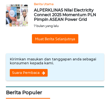
Berita Utama
WN
ALPERKLINAS Nilai Electricity
PRIANGAN
Connect 2025 Momentum PLN
TIMUR
Pimpin ASEAN Power Grid
7 bulan yang lalu
WN
SEMARANG
Muat Berita Selanjutnya
WN
SOLO
Kirimkan masukan dan tanggapan anda sebagai
konsumen kepada kami.
WN
Suara Pembaca
BOROBUDUR
WN
MADURA
Berita Populer
WN