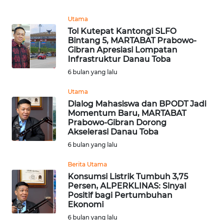
Utama
WN
Tol Kutepat Kantongi SLFO
NUSANTARA
Bintang 5, MARTABAT Prabowo-
Gibran Apresiasi Lompatan
Infrastruktur Danau Toba
WN
JOGJA
6 bulan yang lalu
Utama
WN
Dialog Mahasiswa dan BPODT Jadi
JATIM
Momentum Baru, MARTABAT
Prabowo-Gibran Dorong
Akselerasi Danau Toba
WN
BALI
6 bulan yang lalu
Berita Utama
WN
Konsumsi Listrik Tumbuh 3,75
KALBAR
Persen, ALPERKLINAS: Sinyal
Positif bagi Pertumbuhan
Ekonomi
WN
KALTENG
6 bulan yang lalu