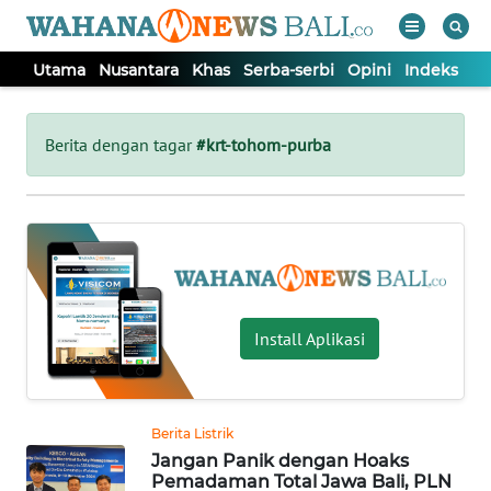
Utama
Nusantara
Khas
Serba-serbi
Opini
Indeks
WAHANA
Tutup
TV
Berita dengan tagar
#krt-tohom-purba
UTAMA
NUSANTARA
KHAS
Install Aplikasi
SERBA-
SERBI
Berita Listrik
Jangan Panik dengan Hoaks
OPINI
Pemadaman Total Jawa Bali, PLN