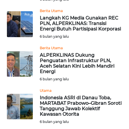
Berita Utama
WN
Langkah KG Media Gunakan REC
BABEL
PLN, ALPERKLINAS: Transisi
Energi Butuh Partisipasi Korporasi
WN
6 bulan yang lalu
SUMBAR
Berita Utama
ALPERKLINAS Dukung
WN
Penguatan Infrastruktur PLN,
SUMSEL
Aceh Selatan Kini Lebih Mandiri
Energi
WN
6 bulan yang lalu
BENGKULU
Utama
Indonesia ASRI di Danau Toba,
WN
MARTABAT Prabowo–Gibran Soroti
LAMPUNG
Tanggung Jawab Kolektif
Kawasan Otorita
WN
6 bulan yang lalu
JATENG