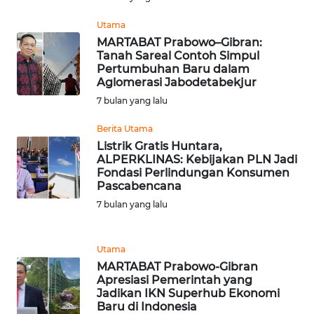
Utama
WN
MARTABAT Prabowo–Gibran:
MALUKU
Tanah Sareal Contoh Simpul
Pertumbuhan Baru dalam
WN
Aglomerasi Jabodetabekjur
MALUT
7 bulan yang lalu
Berita Utama
WN
Listrik Gratis Huntara,
DAIRI
ALPERKLINAS: Kebijakan PLN Jadi
Fondasi Perlindungan Konsumen
WN
Pascabencana
DANAU
7 bulan yang lalu
TOBA
WN
Utama
NIAS
MARTABAT Prabowo-Gibran
Apresiasi Pemerintah yang
Jadikan IKN Superhub Ekonomi
WN
Baru di Indonesia