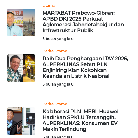
RIAU
Utama
MARTABAT Prabowo-Gibran:
WN
APBD DKI 2026 Perkuat
SERAMBI
Aglomerasi Jabodetabekjur dan
Infrastruktur Publik
5 bulan yang lalu
WN
JAMBI
Berita Utama
Raih Dua Penghargaan ITAY 2026,
WN
ALPERKLINAS Sebut PLN
SULTRA
Enjiniring Kian Kokohkan
Keandalan Listrik Nasional
5 bulan yang lalu
WN
NTB
Berita Utama
WN
Kolaborasi PLN–MEBI–Huawei
SULTENG
Hadirkan SPKLU Tercanggih,
ALPERKLINAS: Konsumen EV
Makin Terlindungi
WN
SULBAR
6 bulan yang lalu