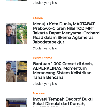
7 bulan yang lalu
WN
TAPANULI
TENGAH
Utama
Menuju Kota Dunia, MARTABAT
WN DELI
Prabowo–Gibran Nilai TOD MRT
SERDANG
Jakarta Dapat Menyamai Orchard
Road dalam Skema Aglomerasi
Jabodetabekjur
WN
7 bulan yang lalu
TEBING
TINGGI
Berita Utama
Bantuan 1.000 Genset di Aceh,
WN
ALPERKLINAS: Momentum
Merancang Sistem Kelistrikan
PAKPAK
Tahan Bencana
7 bulan yang lalu
WN
KARAWANG
Nasional
Inovasi ‘Tempah Dedoro’ Bukti
WN
Solusi Dimulai dari Rumah,