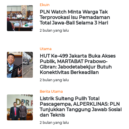
Ekuin
WN
PLN Watch Minta Warga Tak
BANTEN
Terprovokasi Isu Pemadaman
Total Jawa-Bali Selama 3 Hari
2 bulan yang lalu
WN
NTT
Utama
WN
HUT Ke-499 Jakarta Buka Akses
KEPRI
Publik, MARTABAT Prabowo-
Gibran: Jabodetabekjur Butuh
Konektivitas Berkeadilan
WN
2 bulan yang lalu
PAPUA
Berita Utama
WN
Listrik Sulteng Pulih Total
PAPUA
Pascagempa, ALPERKLINAS: PLN
BARAT
Tunjukkan Tanggung Jawab Sosial
dan Teknis
2 bulan yang lalu
WN