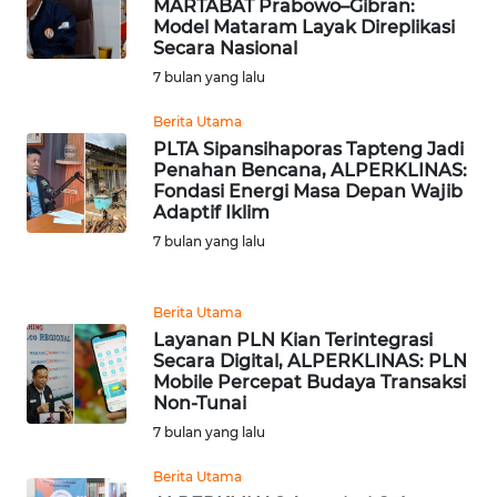
MARTABAT Prabowo–Gibran:
BEKASI
Model Mataram Layak Direplikasi
Secara Nasional
WN
7 bulan yang lalu
BOGOR
Berita Utama
WN
PLTA Sipansihaporas Tapteng Jadi
Penahan Bencana, ALPERKLINAS:
DEPOK
Fondasi Energi Masa Depan Wajib
Adaptif Iklim
WN
7 bulan yang lalu
TAPANULI
UTARA
Berita Utama
WN
Layanan PLN Kian Terintegrasi
SAMOSIR
Secara Digital, ALPERKLINAS: PLN
Mobile Percepat Budaya Transaksi
Non-Tunai
WN
7 bulan yang lalu
PADANG
LAWAS
Berita Utama