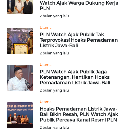
Watch Ajak Warga Dukung Kerja
Informasi
PLN
2 bulan yang lalu
INDEKS
BERITA
Utama
PLN Watch Ajak Publik Tak
Terprovokasi Hoaks Pemadaman
KONTAK
Listrik Jawa-Bali
KAMI
2 bulan yang lalu
INFO
Utama
IKLAN
PLN Watch Ajak Publik Jaga
Ketenangan, Hentikan Hoaks
Pemadaman Listrik Jawa-Bali
TENTANG
2 bulan yang lalu
KAMI
Utama
PEDOMAN
Hoaks Pemadaman Listrik Jawa-
MEDIA
Bali Bikin Resah, PLN Watch Ajak
SIBER
Publik Percaya Kanal Resmi PLN
2 bulan yang lalu