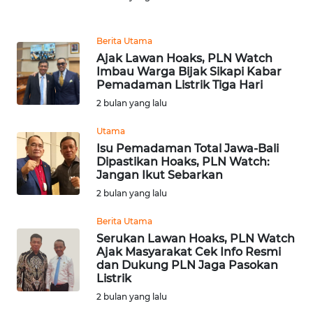
REDAKSI
Berita Utama
KARIR
Ajak Lawan Hoaks, PLN Watch
Imbau Warga Bijak Sikapi Kabar
Pemadaman Listrik Tiga Hari
DISCLAIMER
2 bulan yang lalu
Wahana
Utama
News
Regional
Isu Pemadaman Total Jawa-Bali
Dipastikan Hoaks, PLN Watch:
Jangan Ikut Sebarkan
WN
2 bulan yang lalu
SUMUT
Berita Utama
WN
Serukan Lawan Hoaks, PLN Watch
JAKARTA
Ajak Masyarakat Cek Info Resmi
dan Dukung PLN Jaga Pasokan
Listrik
WN
2 bulan yang lalu
JABAR