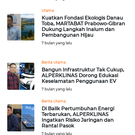
Utama
WN
Kuatkan Fondasi Ekologis Danau
KALTARA
Toba, MARTABAT Prabowo-Gibran
Dukung Langkah Inalum dan
Pembangunan Hijau
WN
KALSEL
7 bulan yang lalu
WN
Berita Utama
KALTIM
Bangun Infrastruktur Tak Cukup,
ALPERKLINAS Dorong Edukasi
WN
Keselamatan Penggunaan EV
SULSEL
7 bulan yang lalu
Berita Utama
WN
Di Balik Pertumbuhan Energi
GORONTALO
Terbarukan, ALPERKLINAS
Ingatkan Risiko Jaringan dan
WN
Rantai Pasok
SULUT
7 bulan yang lalu