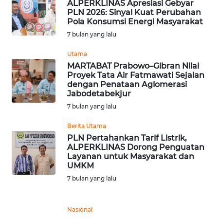
ALPERKLINAS Apresiasi Gebyar
WN
PLN 2026: Sinyal Kuat Perubahan
SUMEDANG
Pola Konsumsi Energi Masyarakat
7 bulan yang lalu
WN
Utama
CIANJUR
MARTABAT Prabowo–Gibran Nilai
Proyek Tata Air Fatmawati Sejalan
WN
dengan Penataan Aglomerasi
KEPULAUAN
Jabodetabekjur
SERIBU
7 bulan yang lalu
Berita Utama
WN
PLN Pertahankan Tarif Listrik,
TANGERANG
ALPERKLINAS Dorong Penguatan
Layanan untuk Masyarakat dan
WN
UMKM
BINJAI
7 bulan yang lalu
WN
Nasional
CIREBON