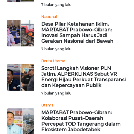
LANGKAT
7 bulan yang lalu
WN
Nasional
TAPANULI
Desa Pilar Ketahanan Iklim,
SELATAN
MARTABAT Prabowo–Gibran:
Inovasi Sampah Harus Jadi
Gerakan Nasional dari Bawah
WN
7 bulan yang lalu
TANJUNG
LESUNG
Berita Utama
Soroti Langkah Visioner PLN
WN
Jatim, ALPERKLINAS Sebut VR
Energi Hijau Perkuat Transparansi
KARO
dan Kepercayaan Publik
7 bulan yang lalu
WN
SIMALUNGUN
Utama
MARTABAT Prabowo–Gibran:
WN
Kolaborasi Pusat–Daerah
Percepat TOD Tangerang dalam
LABUHANBATU
Ekosistem Jabodetabek