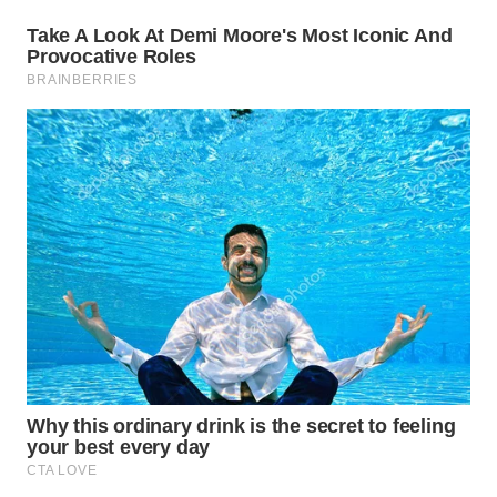
WN
SUMEDANG
WN
CIANJUR
WN
KEPULAUAN
SERIBU
WN
TANGERANG
WN
BINJAI
WN
CIREBON