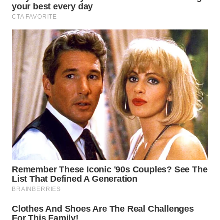
Wahana
Media
Group
WAHANA
NEWS
WAHANA
TANI
WAHANA
ADVOKAT
WAHANA
INFRASTRUKTUR
WAHANA
KONSUMEN