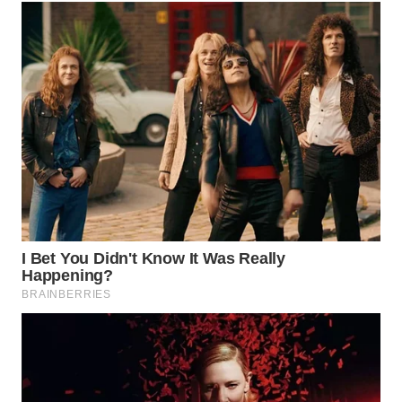
WN
INDRAMAYU
WN
KUNINGAN
WN
MAJALENGKA
WN
SUBANG
WN
SUKABUMI
WN
PURWAKARTA