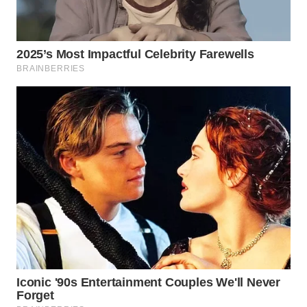
WN
TAPANULI
TENGAH
WN DELI
SERDANG
WN
TEBING
TINGGI
WN
PAKPAK
WN
KARAWANG
WN