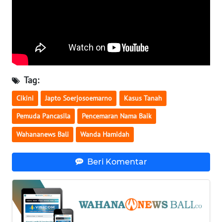
WN
BABEL
WN
SUMBAR
Tag:
Cikini
Japto Soerjosoemarno
Kasus Tanah
WN
SUMSEL
Pemuda Pancasila
Pencemaran Nama Baik
Wahananews Bali
Wanda Hamidah
WN
BENGKULU
Beri Komentar
WN
LAMPUNG
WN
JATENG