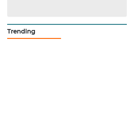
PORTAL
KONSUMEN
Trending
FORWAMKI
ALPERKLINAS
FORJASIDA
TAMBANG
NEWS
SITUNGIR
NEWS
SIDIKALANG
NEWS