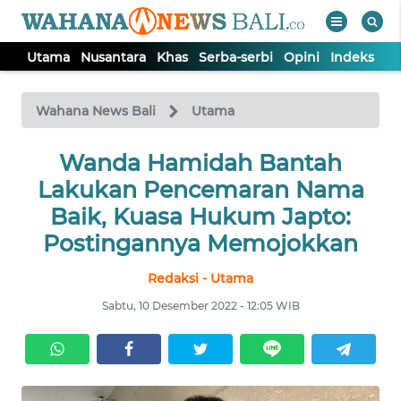
Utama
Nusantara
Khas
Serba-serbi
Opini
Indeks
WAHANA
Tutup
TV
Wahana News Bali
Utama
UTAMA
Wanda Hamidah Bantah
Lakukan Pencemaran Nama
NUSANTARA
Baik, Kuasa Hukum Japto:
Postingannya Memojokkan
KHAS
Redaksi - Utama
Sabtu, 10 Desember 2022 - 12:05 WIB
SERBA-
SERBI
OPINI