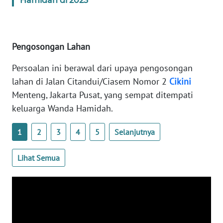
Hamidah di 2023
RIAU
WN
SERAMBI
Pengosongan Lahan
WN
Persoalan ini berawal dari upaya pengosongan
JAMBI
lahan di Jalan Citandui/Ciasem Nomor 2
Cikini
Menteng, Jakarta Pusat, yang sempat ditempati
WN
keluarga Wanda Hamidah.
SULTRA
1
2
3
4
5
Selanjutnya
WN
NTB
Lihat Semua
WN
SULTENG
WN
SULBAR