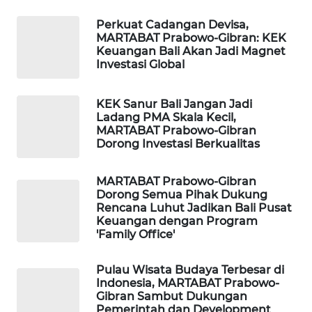
Perkuat Cadangan Devisa,
WAHANA
MARTABAT Prabowo-Gibran: KEK
SPORT
Keuangan Bali Akan Jadi Magnet
Investasi Global
WAHANA
UMKM
KEK Sanur Bali Jangan Jadi
Ladang PMA Skala Kecil,
MARTABAT Prabowo-Gibran
WAHANA
Dorong Investasi Berkualitas
SELEB
MARTABAT Prabowo-Gibran
WAHANA
Dorong Semua Pihak Dukung
PERSONA
Rencana Luhut Jadikan Bali Pusat
Keuangan dengan Program
'Family Office'
WAHANA
OTOMOTIF
Pulau Wisata Budaya Terbesar di
Indonesia, MARTABAT Prabowo-
WAHANA
Gibran Sambut Dukungan
HEALTH
Pemerintah dan Development