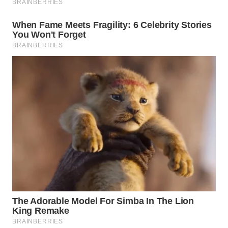
BEKASI
WN
BOGOR
WN
DEPOK
WN
TAPANULI
UTARA
WN
SAMOSIR
WN
PADANG
LAWAS