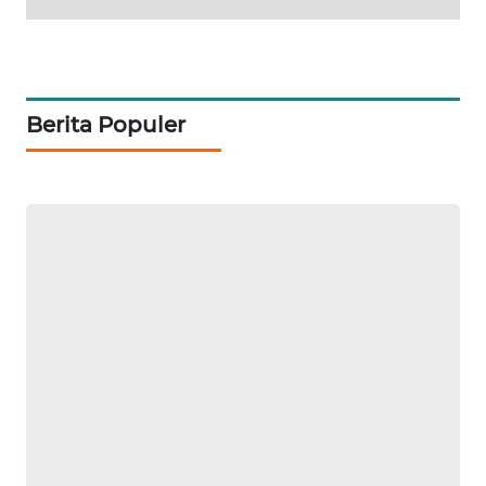
ID
MAWAKA
ID
Berita Populer
MARTABAT
NET
PLN
WATCH
MKLI
LPKKI
LKKI
KOPEKLIN