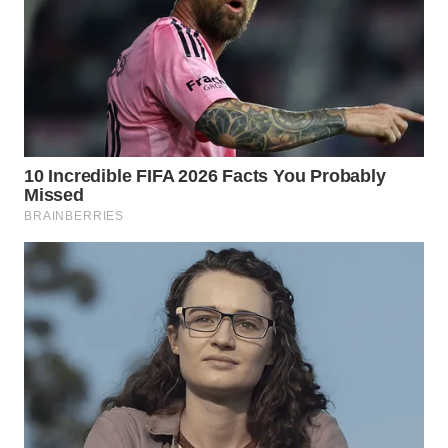
LANGKAT
WN
TAPANULI
SELATAN
WN
TANJUNG
LESUNG
WN
KARO
WN
SIMALUNGUN
WN
LABUHANBATU