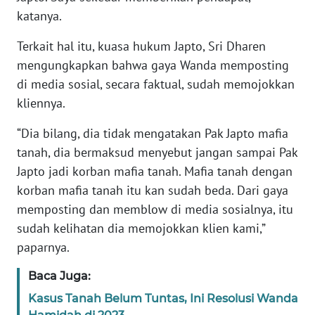
katanya.
WN
BANTEN
Terkait hal itu, kuasa hukum Japto, Sri Dharen
mengungkapkan bahwa gaya Wanda memposting
WN
di media sosial, secara faktual, sudah memojokkan
NTT
kliennya.
“Dia bilang, dia tidak mengatakan Pak Japto mafia
WN
KEPRI
tanah, dia bermaksud menyebut jangan sampai Pak
Japto jadi korban mafia tanah. Mafia tanah dengan
WN
korban mafia tanah itu kan sudah beda. Dari gaya
PAPUA
memposting dan memblow di media sosialnya, itu
sudah kelihatan dia memojokkan klien kami,”
WN
paparnya.
PAPUA
BARAT
Baca Juga:
Kasus Tanah Belum Tuntas, Ini Resolusi Wanda
WN