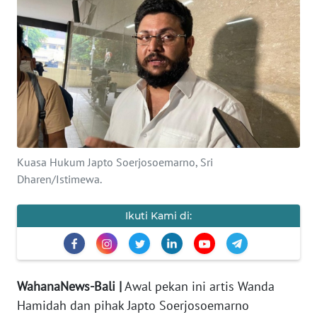
Informasi
INDEKS
BERITA
KONTAK
KAMI
INFO
Kuasa Hukum Japto Soerjosoemarno, Sri
IKLAN
Dharen/Istimewa.
TENTANG
Ikuti Kami di:
KAMI
PEDOMAN
MEDIA
WahanaNews-Bali |
Awal pekan ini artis Wanda
SIBER
Hamidah dan pihak Japto Soerjosoemarno