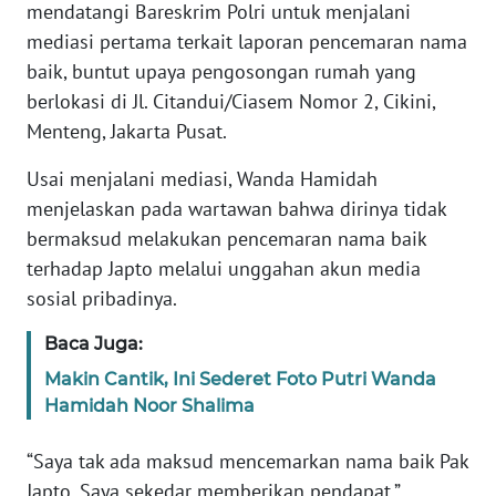
mendatangi Bareskrim Polri untuk menjalani
REDAKSI
mediasi pertama terkait laporan pencemaran nama
baik, buntut upaya pengosongan rumah yang
KARIR
berlokasi di Jl. Citandui/Ciasem Nomor 2, Cikini,
Menteng, Jakarta Pusat.
DISCLAIMER
Usai menjalani mediasi, Wanda Hamidah
Wahana
menjelaskan pada wartawan bahwa dirinya tidak
News
Regional
bermaksud melakukan pencemaran nama baik
terhadap Japto melalui unggahan akun media
WN
sosial pribadinya.
SUMUT
Baca Juga:
WN
Makin Cantik, Ini Sederet Foto Putri Wanda
JAKARTA
Hamidah Noor Shalima
WN
“Saya tak ada maksud mencemarkan nama baik Pak
JABAR
Japto. Saya sekedar memberikan pendapat,”