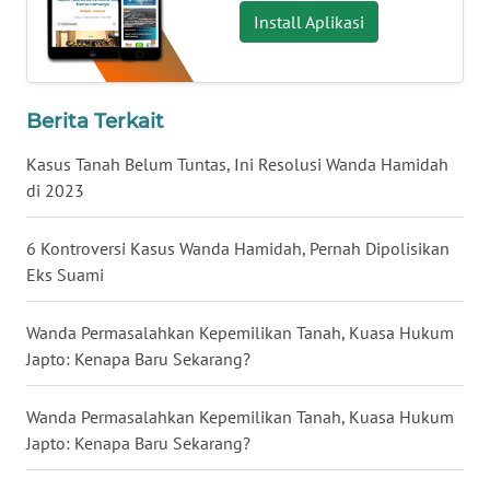
Install Aplikasi
WN
NUSANTARA
Berita Terkait
WN
JOGJA
Kasus Tanah Belum Tuntas, Ini Resolusi Wanda Hamidah
di 2023
WN
JATIM
6 Kontroversi Kasus Wanda Hamidah, Pernah Dipolisikan
Eks Suami
WN
BALI
Wanda Permasalahkan Kepemilikan Tanah, Kuasa Hukum
Japto: Kenapa Baru Sekarang?
WN
KALBAR
Wanda Permasalahkan Kepemilikan Tanah, Kuasa Hukum
Japto: Kenapa Baru Sekarang?
WN
KALTENG