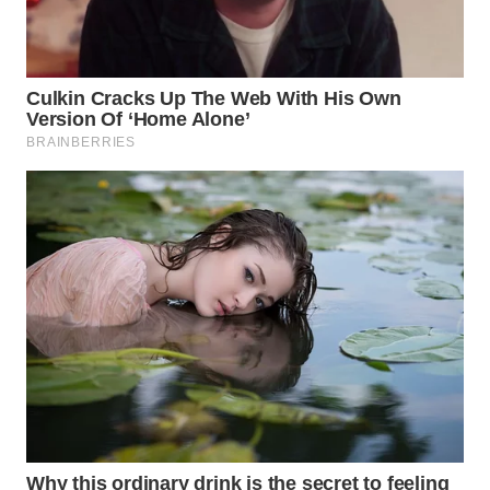
SURABAYA
WN
NATUNA
WN
BINTAN
WN
MANDALIKA
WN
LIKUPANG
WN
LABUANBAJO
WN
BORNEO