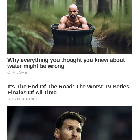
WN
MALUKU
WN
MALUT
WN
DAIRI
WN
DANAU
TOBA
WN
NIAS
WN