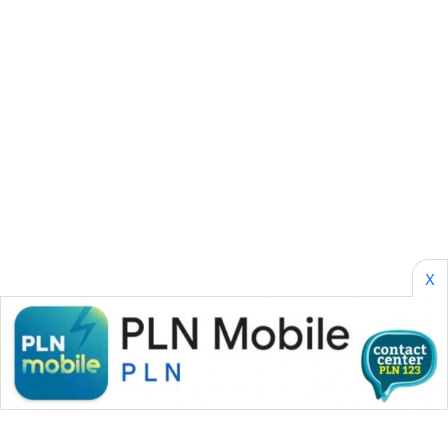
SONYA
ASA
NEWS
X