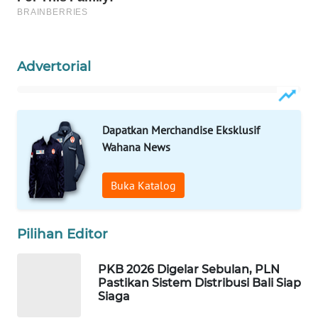
WAHANA
LISTRIK
Advertorial
WAHANA
TRAVEL
Dapatkan Merchandise Eksklusif
WAHANA
Wahana News
TV
Buka Katalog
WAHANANEWS
ID
Pilihan Editor
WAHANANEWS
CO ID
PKB 2026 Digelar Sebulan, PLN
Pastikan Sistem Distribusi Bali Siap
Siaga
WAHANANEWS
NET