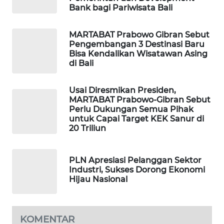
Bank bagi Pariwisata Bali
WAHANA
DESA
MARTABAT Prabowo Gibran Sebut
WISATA
Pengembangan 3 Destinasi Baru
Bisa Kendalikan Wisatawan Asing
di Bali
LAPAK
WAHANA
Usai Diresmikan Presiden,
MARTABAT Prabowo-Gibran Sebut
Wahana
Perlu Dukungan Semua Pihak
Network
untuk Capai Target KEK Sanur di
20 Triliun
KONSUMEN
LISTRIK
PLN Apresiasi Pelanggan Sektor
Industri, Sukses Dorong Ekonomi
MASYARAKAT
Hijau Nasional
KELISTRIKAN
WALINKI
KOMENTAR