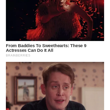
WN
PRIANGAN
TIMUR
WN
SEMARANG
WN
SOLO
WN
BOROBUDUR
WN
MADURA
WN