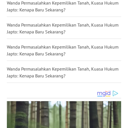
Wanda Permasalahkan Kepemilikan Tanah, Kuasa Hukum
Japto: Kenapa Baru Sekarang?
WN
KALTARA
Wanda Permasalahkan Kepemilikan Tanah, Kuasa Hukum
Japto: Kenapa Baru Sekarang?
WN
KALSEL
Wanda Permasalahkan Kepemilikan Tanah, Kuasa Hukum
Japto: Kenapa Baru Sekarang?
WN
KALTIM
Wanda Permasalahkan Kepemilikan Tanah, Kuasa Hukum
Japto: Kenapa Baru Sekarang?
WN
SULSEL
WN
GORONTALO
WN
SULUT