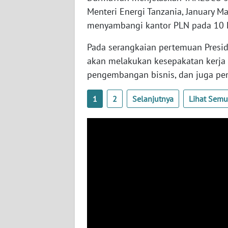
Menteri Energi Tanzania, January
WN
BABEL
menyambangi kantor PLN pada 10 F
Pada serangkaian pertemuan Presid
WN
SUMBAR
akan melakukan kesepakatan kerja 
pengembangan bisnis, dan juga pe
WN
SUMSEL
1
2
Selanjutnya
Lihat Sem
WN
BENGKULU
WN
LAMPUNG
WN
JATENG