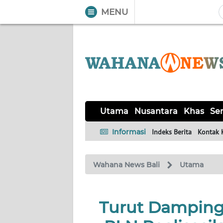
MENU
WAHANA
Tutup
TV
UTAMA
NUSANTARA
Utama
Nusantara
Khas
Ser
KHAS
Informasi
Indeks Berita
Kontak 
SERBA-
Wahana News Bali
Utama
SERBI
OPINI
Turut Dampingi
Informasi