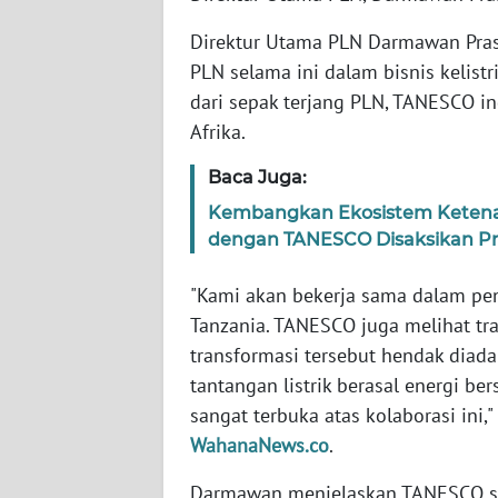
WN
Direktur Utama PLN Darmawan Pras
SERAMBI
PLN selama ini dalam bisnis kelistr
dari sepak terjang PLN, TANESCO 
WN
Afrika.
JAMBI
Baca Juga:
WN
Kembangkan Ekosistem Ketenaga
SULTRA
dengan TANESCO Disaksikan Pr
WN
"Kami akan bekerja sama dalam pen
NTB
Tanzania. TANESCO juga melihat tr
transformasi tersebut hendak diada
WN
SULTENG
tantangan listrik berasal energi be
sangat terbuka atas kolaborasi ini,
WN
WahanaNews.co
.
SULBAR
Darmawan menjelaskan TANESCO su