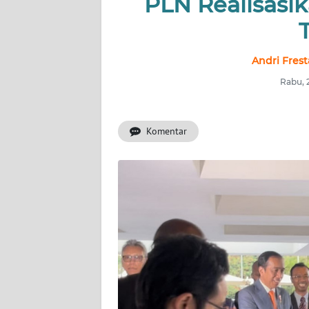
PLN Realisasi
INDEKS
BERITA
Andri Fres
KONTAK
Rabu, 
KAMI
Komentar
INFO
IKLAN
TENTANG
KAMI
PEDOMAN
MEDIA
SIBER
REDAKSI