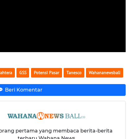
jahtera
GSS
Potensi Pasar
Tanesco
Wahananewsbali
Beri Komentar
 orang pertama yang membaca berita-berita
terbaru Wahana News