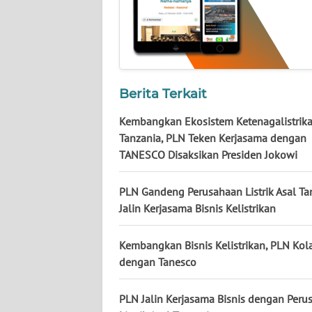
WN
KALTARA
WN
KALSEL
Berita Terkait
WN
Kembangkan Ekosistem Ketenagalistrika
KALTIM
Tanzania, PLN Teken Kerjasama dengan
TANESCO Disaksikan Presiden Jokowi
WN
SULSEL
PLN Gandeng Perusahaan Listrik Asal Ta
Jalin Kerjasama Bisnis Kelistrikan
WN
GORONTALO
Kembangkan Bisnis Kelistrikan, PLN Kol
dengan Tanesco
WN
SULUT
PLN Jalin Kerjasama Bisnis dengan Peru