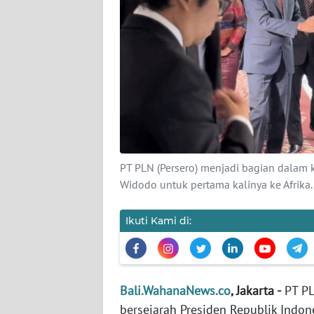
KARIR
DISCLAIMER
Wahana
News
Regional
WN
PT PLN (Persero) menjadi bagian dalam 
SUMUT
Widodo untuk pertama kalinya ke Afrik
WN
Ikuti Kami di:
JAKARTA
WN
JABAR
Bali.WahanaNews.co
, Jakarta -
PT PL
bersejarah Presiden Republik Indon