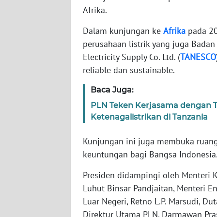
WN
Afrika.
BANTEN
Dalam kunjungan ke
Afrika
pada 20
WN
perusahaan listrik yang juga Badan
NTT
Electricity Supply Co. Ltd. (
TANESCO
reliable dan sustainable.
WN
KEPRI
Baca Juga:
PLN Teken Kerjasama dengan
WN
Ketenagalistrikan di Tanzania
PAPUA
Kunjungan ini juga membuka ruang
WN
keuntungan bagi Bangsa Indonesia
PAPUA
BARAT
Presiden didampingi oleh Menteri K
Luhut Binsar Pandjaitan, Menteri En
WN
Luar Negeri, Retno L.P. Marsudi, Du
RIAU
Direktur Utama PLN, Darmawan Pra