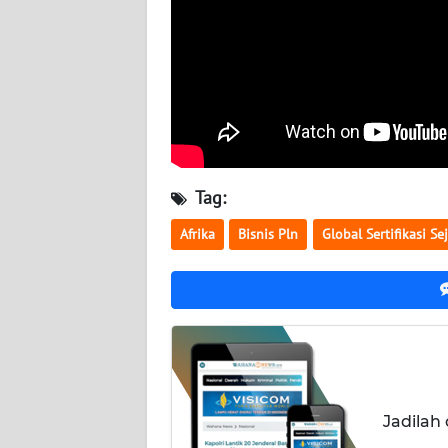
WN
NUSANTARA
WN
JOGJA
WN
JATIM
Tag:
Afrika
Bisnis Pln
Global Sertifikasi Se
WN
BALI
WN
KALBAR
WN
KALTENG
Jadilah