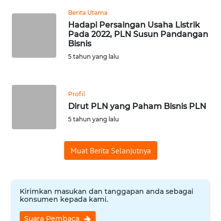
RIAU
Berita Utama
Hadapi Persaingan Usaha Listrik
WN
Pada 2022, PLN Susun Pandangan
SERAMBI
Bisnis
5 tahun yang lalu
WN
JAMBI
Profil
WN
Dirut PLN yang Paham Bisnis PLN
SULTRA
5 tahun yang lalu
WN
NTB
Muat Berita Selanjutnya
WN
SULTENG
Kirimkan masukan dan tanggapan anda sebagai
konsumen kepada kami.
WN
Suara Pembaca
SULBAR