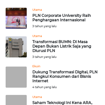
REDAKSI
Utama
PLN Corporate University Raih
KARIR
Penghargaan Internasional
3 tahun yang lalu
DISCLAIMER
Utama
Wahana
Transformasi BUMN: Di Masa
News
Depan Bukan Listrik Saja yang
Regional
Diurusi PLN
3 tahun yang lalu
WN
Ekuin
SUMUT
Dukung Transformasi Digital, PLN
Rangkul Konsumen dari Bisnis
WN
Internet
JAKARTA
4 tahun yang lalu
WN
Utama
JABAR
Saham Teknologi Ini Kena ARA,