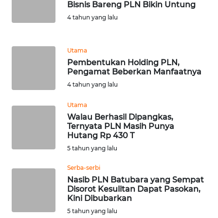
Bisnis Bareng PLN Bikin Untung
4 tahun yang lalu
WN
BANTEN
Utama
WN
Pembentukan Holding PLN,
NTT
Pengamat Beberkan Manfaatnya
4 tahun yang lalu
WN
KEPRI
Utama
Walau Berhasil Dipangkas,
Ternyata PLN Masih Punya
WN
Hutang Rp 430 T
PAPUA
5 tahun yang lalu
WN
Serba-serbi
PAPUA
Nasib PLN Batubara yang Sempat
BARAT
Disorot Kesulitan Dapat Pasokan,
Kini Dibubarkan
WN
5 tahun yang lalu