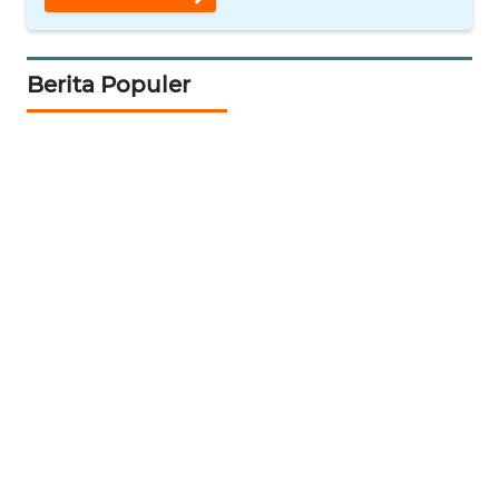
WN
BABEL
Berita Populer
WN
SUMBAR
WN
SUMSEL
WN
BENGKULU
WN
LAMPUNG
WN
JATENG