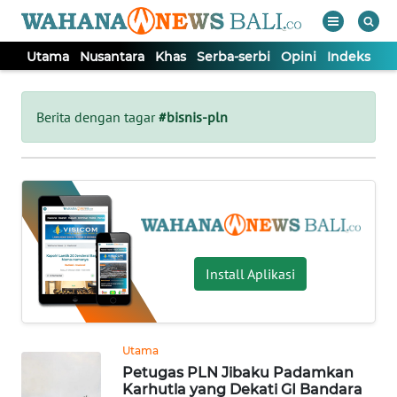
Utama
Nusantara
Khas
Serba-serbi
Opini
Indeks
WAHANA
Tutup
TV
Berita dengan tagar
#bisnis-pln
UTAMA
NUSANTARA
KHAS
Install Aplikasi
SERBA-
SERBI
Utama
Petugas PLN Jibaku Padamkan
OPINI
Karhutla yang Dekati GI Bandara