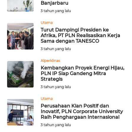
Banjarbaru
Informasi
3 tahun yang lalu
INDEKS
Utama
BERITA
Turut Dampingi Presiden ke
Afrika, PT PLN Realisasikan Kerja
Sama dengan TANESCO
KONTAK
3 tahun yang lalu
KAMI
Alperklinas
INFO
Kembangkan Proyek Energi Hijau,
IKLAN
PLN IP Siap Gandeng Mitra
Strategis
TENTANG
3 tahun yang lalu
KAMI
Utama
Perusahaan Kian Positif dan
PEDOMAN
Inovatif, PLN Corporate University
MEDIA
Raih Penghargaan Internasional
SIBER
3 tahun yang lalu