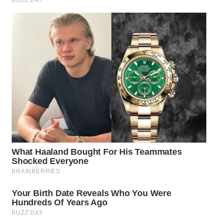
WAHANA
LISTRIK
WAHANA
TRAVEL
WAHANA
TV
WAHANANEWS
ID
WAHANANEWS
CO ID
WAHANANEWS
NET