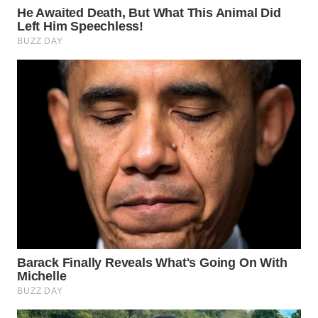
WN
INDRAMAYU
WN
KUNINGAN
WN
MAJALENGKA
WN
SUBANG
WN
SUKABUMI
WN
PURWAKARTA