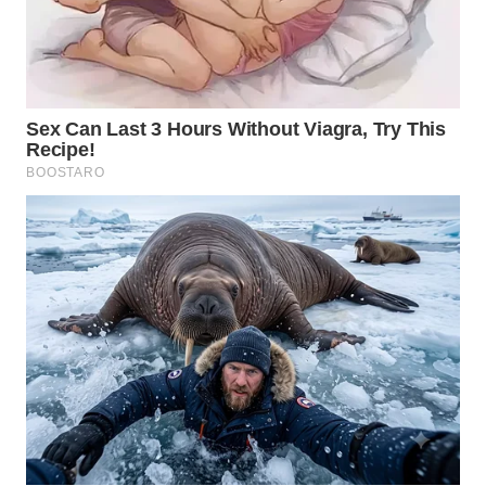
WN
SUMEDANG
WN
CIANJUR
WN
KEPULAUAN
SERIBU
WN
TANGERANG
WN
BINJAI
WN
CIREBON