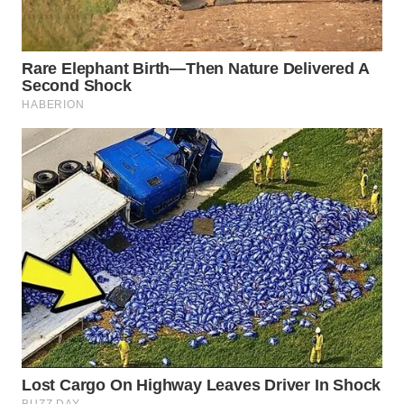
Wahana
Media
Group
WAHANA
NEWS
WAHANA
TANI
WAHANA
ADVOKAT
WAHANA
INFRASTRUKTUR
WAHANA
KONSUMEN