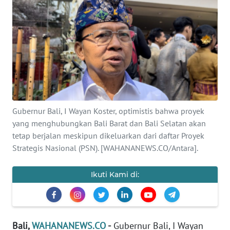
Informasi
INDEKS
BERITA
KONTAK
KAMI
Gubernur Bali, I Wayan Koster, optimistis bahwa proyek
INFO
yang menghubungkan Bali Barat dan Bali Selatan akan
IKLAN
tetap berjalan meskipun dikeluarkan dari daftar Proyek
Strategis Nasional (PSN). [WAHANANEWS.CO/Antara].
TENTANG
KAMI
Ikuti Kami di:
PEDOMAN
MEDIA
SIBER
Bali,
WAHANANEWS.CO
-
Gubernur Bali, I Wayan