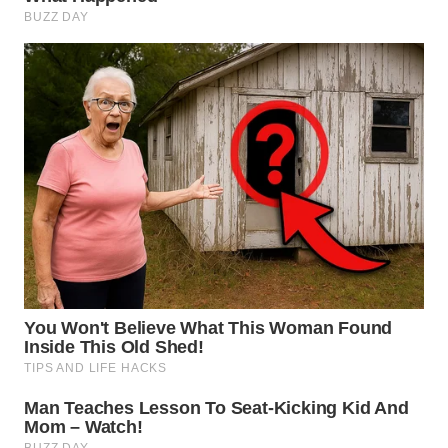
LANGKAT
WN
TAPANULI
SELATAN
WN
TANJUNG
LESUNG
WN
KARO
WN
SIMALUNGUN
WN
LABUHANBATU