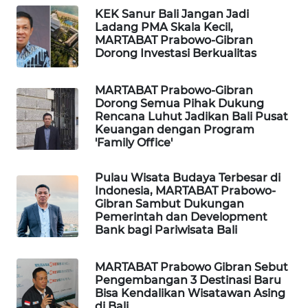
ID
KEK Sanur Bali Jangan Jadi
Ladang PMA Skala Kecil,
MAWAKA
MARTABAT Prabowo-Gibran
Dorong Investasi Berkualitas
ID
MARTABAT Prabowo-Gibran
MARTABAT
Dorong Semua Pihak Dukung
NET
Rencana Luhut Jadikan Bali Pusat
Keuangan dengan Program
PLN
'Family Office'
WATCH
Pulau Wisata Budaya Terbesar di
Indonesia, MARTABAT Prabowo-
MKLI
Gibran Sambut Dukungan
Pemerintah dan Development
LPKKI
Bank bagi Pariwisata Bali
LKKI
MARTABAT Prabowo Gibran Sebut
Pengembangan 3 Destinasi Baru
Bisa Kendalikan Wisatawan Asing
KOPEKLIN
di Bali