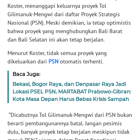
Koster, menanggapi keluarnya proyek Tol
REDAKSI
Gilimanuk-Mengwi dari daftar Proyek Strategis
Nasional (PSN). Meski demikian, ia tetap optimistis
KARIR
bahwa proyek yang menghubungkan Bali Barat
DISCLAIMER
dan Bali Selatan ini akan tetap berjalan.
Menurut Koster, tidak semua proyek yang
Wahana
News
dikeluarkan dari
PSN
otomatis terhenti.
Regional
Baca Juga:
WN
Bekasi, Bogor Raya, dan Denpasar Raya Jadi
SUMUT
Lokasi PSEL PSN, MARTABAT Prabowo-Gibran:
Kota Masa Depan Harus Bebas Krisis Sampah
WN
JAKARTA
“Dicabutnya Tol Gilimanuk-Mengwi dari PSN bukan
berarti pembangunannya batal. Jangan pesimis
WN
dulu, banyak proyek tetap berjalan meskipun tidak
JABAR