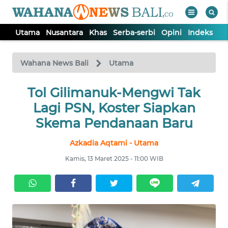
Utama
Nusantara
Khas
Serba-serbi
Opini
Indeks
WAHANA
Tutup
TV
Wahana News Bali
Utama
UTAMA
Tol Gilimanuk-Mengwi Tak
Lagi PSN, Koster Siapkan
NUSANTARA
Skema Pendanaan Baru
Azkadia Aqtami - Utama
KHAS
Kamis, 13 Maret 2025 - 11:00 WIB
SERBA-
SERBI
OPINI