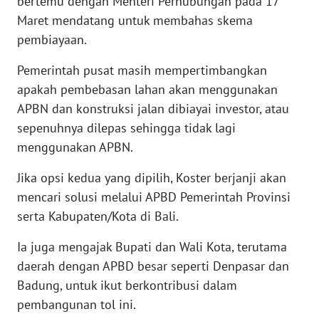
bertemu dengan Menteri Perhubungan pada 17
RIAU
Maret mendatang untuk membahas skema
pembiayaan.
WN
SERAMBI
Pemerintah pusat masih mempertimbangkan
apakah pembebasan lahan akan menggunakan
WN
APBN dan konstruksi jalan dibiayai investor, atau
JAMBI
sepenuhnya dilepas sehingga tidak lagi
menggunakan APBN.
WN
SULTRA
Jika opsi kedua yang dipilih, Koster berjanji akan
mencari solusi melalui APBD Pemerintah Provinsi
WN
NTB
serta Kabupaten/Kota di Bali.
Ia juga mengajak Bupati dan Wali Kota, terutama
WN
daerah dengan APBD besar seperti Denpasar dan
SULTENG
Badung, untuk ikut berkontribusi dalam
pembangunan tol ini.
WN
SULBAR