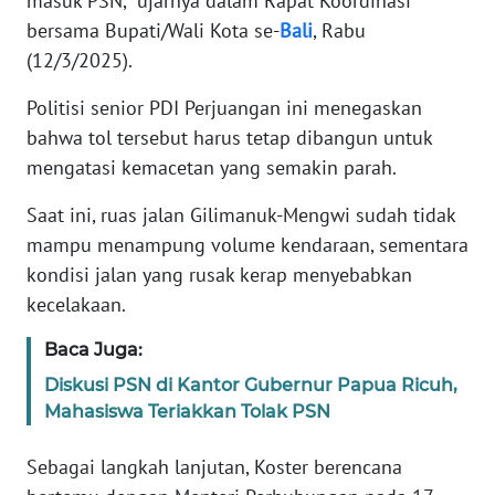
masuk PSN,” ujarnya dalam Rapat Koordinasi
bersama Bupati/Wali Kota se-
Bali
, Rabu
WN
(12/3/2025).
BANTEN
Politisi senior PDI Perjuangan ini menegaskan
WN
bahwa tol tersebut harus tetap dibangun untuk
NTT
mengatasi kemacetan yang semakin parah.
WN
Saat ini, ruas jalan Gilimanuk-Mengwi sudah tidak
KEPRI
mampu menampung volume kendaraan, sementara
kondisi jalan yang rusak kerap menyebabkan
WN
kecelakaan.
PAPUA
Baca Juga:
WN
Diskusi PSN di Kantor Gubernur Papua Ricuh,
PAPUA
Mahasiswa Teriakkan Tolak PSN
BARAT
Sebagai langkah lanjutan, Koster berencana
WN