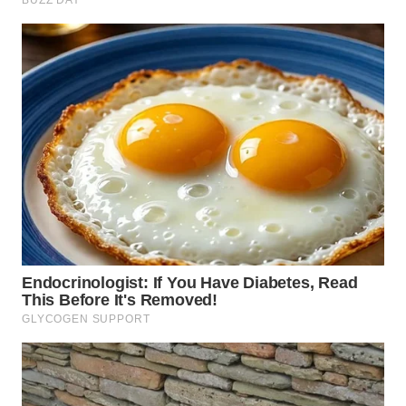
WN
TAPANULI
TENGAH
WN DELI
SERDANG
WN
TEBING
TINGGI
WN
PAKPAK
WN
KARAWANG
WN