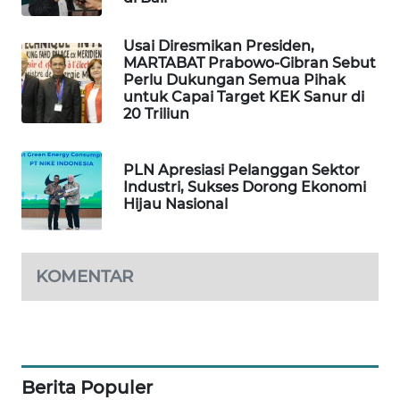
PORTAL
Usai Diresmikan Presiden,
KONSUMEN
MARTABAT Prabowo-Gibran Sebut
Perlu Dukungan Semua Pihak
untuk Capai Target KEK Sanur di
FORWAMKI
20 Triliun
ALPERKLINAS
PLN Apresiasi Pelanggan Sektor
Industri, Sukses Dorong Ekonomi
FORJASIDA
Hijau Nasional
TAMBANG
NEWS
KOMENTAR
SITUNGIR
NEWS
SIDIKALANG
Berita Populer
NEWS