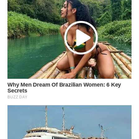
WN
PRIANGAN
TIMUR
WN
SEMARANG
WN
SOLO
WN
BOROBUDUR
WN
MADURA
WN