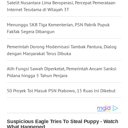
Satelit Nusantara Lima Beroperasi, Percepat Pemerataan
Internet Terutama di Wilayah 3T
WN
MALUKU
Menunggu SKB Tiga Kementerian, PSN Pabrik Pupuk
Fakfak Segera Dibangun
WN
MALUT
Pemerintah Dorong Modernisasi Tambak Pantura, Dialog
dengan Masyarakat Terus Dibuka
WN
DAIRI
Alih Fungsi Sawah Diperketat, Pemerintah Ancam Sanksi
WN
Pidana hingga 5 Tahun Penjara
DANAU
TOBA
50 Proyek Tol Masuk PSN Prabowo, 15 Ruas Ini Dikebut
WN
NIAS
WN