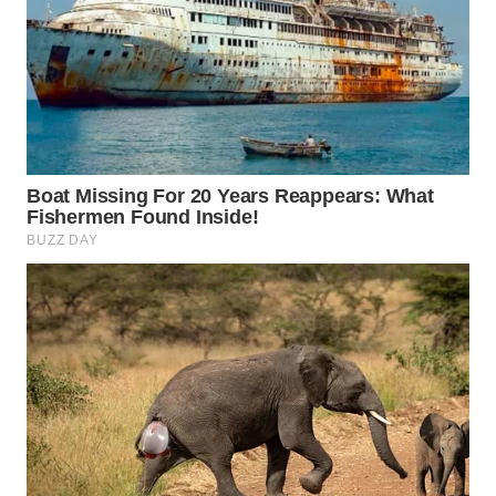
SURABAYA
WN
NATUNA
WN
BINTAN
WN
MANDALIKA
WN
LIKUPANG
WN
LABUANBAJO
WN
BORNEO