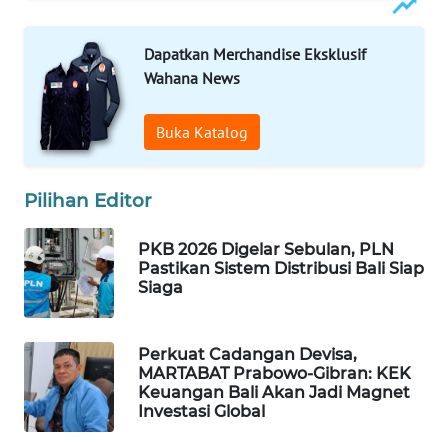
WAHANA
Dapatkan Merchandise Eksklusif
DESA
Wahana News
WISATA
Buka Katalog
LAPAK
WAHANA
Pilihan Editor
Wahana
Network
PKB 2026 Digelar Sebulan, PLN
Pastikan Sistem Distribusi Bali Siap
KONSUMEN
Siaga
LISTRIK
Perkuat Cadangan Devisa,
MASYARAKAT
MARTABAT Prabowo-Gibran: KEK
KELISTRIKAN
Keuangan Bali Akan Jadi Magnet
Investasi Global
WALINKI