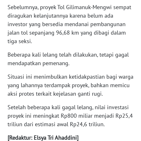
Sebelumnya, proyek Tol Gilimanuk-Mengwi sempat
diragukan kelanjutannya karena belum ada
WN
BABEL
investor yang bersedia mendanai pembangunan
jalan tol sepanjang 96,68 km yang dibagi dalam
WN
tiga seksi.
SUMBAR
Beberapa kali lelang telah dilakukan, tetapi gagal
mendapatkan pemenang.
WN
SUMSEL
Situasi ini menimbulkan ketidakpastian bagi warga
yang lahannya terdampak proyek, bahkan memicu
WN
aksi protes terkait kejelasan ganti rugi.
BENGKULU
Setelah beberapa kali gagal lelang, nilai investasi
WN
proyek ini meningkat Rp800 miliar menjadi Rp25,4
LAMPUNG
triliun dari estimasi awal Rp24,6 triliun.
WN
[Redaktur: Elsya Tri Ahaddini]
JATENG