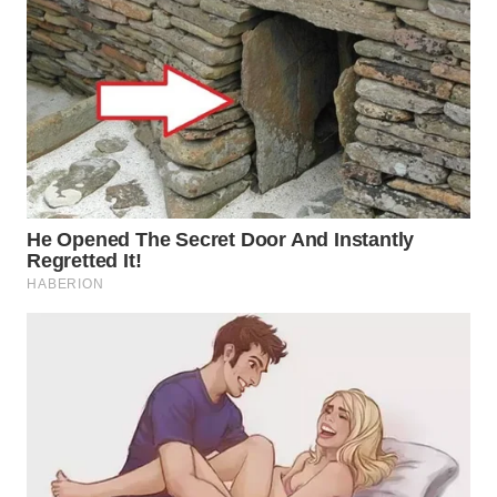
BEKASI
WN
BOGOR
WN
DEPOK
WN
TAPANULI
UTARA
WN
SAMOSIR
WN
PADANG
LAWAS