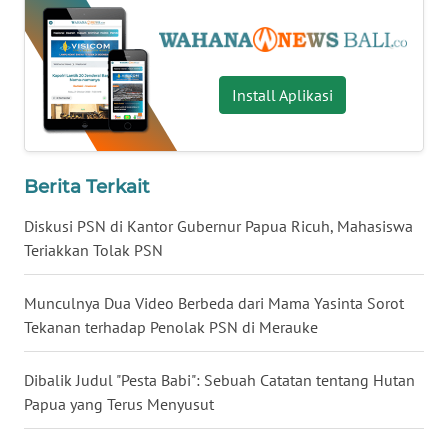
WN
KALTARA
Install Aplikasi
WN
KALSEL
Berita Terkait
WN
KALTIM
Diskusi PSN di Kantor Gubernur Papua Ricuh, Mahasiswa
Teriakkan Tolak PSN
WN
SULSEL
Munculnya Dua Video Berbeda dari Mama Yasinta Sorot
Tekanan terhadap Penolak PSN di Merauke
WN
GORONTALO
Dibalik Judul "Pesta Babi": Sebuah Catatan tentang Hutan
Papua yang Terus Menyusut
WN
SULUT