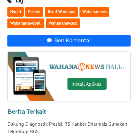
Tag:
RIAU
Nyepi
Pasien
Rsud Wangaya
Wahananews
WN
Wahananewsbali
Wahananewsco
SERAMBI
WN
Beri Komentar
JAMBI
WN
SULTRA
Install Aplikasi
WN
NTB
WN
Berita Terkait
SULTENG
Dukung Diagnostik Presisi, RS Kanker Dharmais Gunakan
Teknologi NGS
WN
SULBAR