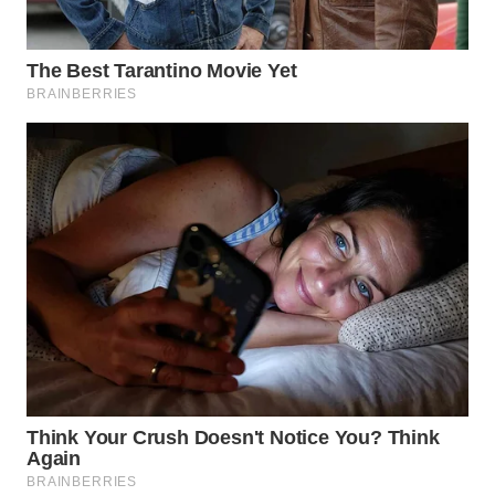
WN
TAPANULI
TENGAH
WN DELI
SERDANG
WN
TEBING
TINGGI
WN
PAKPAK
WN
KARAWANG
WN