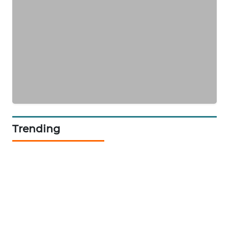
PORTAL
KONSUMEN
FORWAMKI
ALPERKLINAS
FORJASIDA
Trending
TAMBANG
NEWS
SITUNGIR
NEWS
SIDIKALANG
NEWS