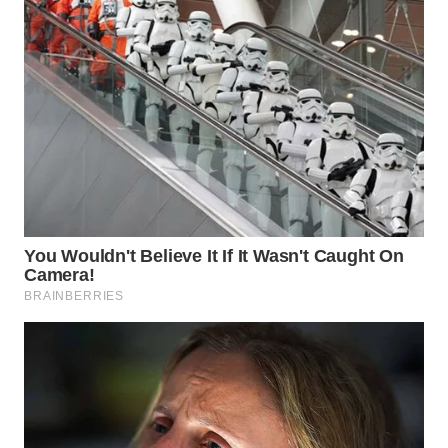
WN
MALUKU
WN
MALUT
WN
DAIRI
WN
DANAU
TOBA
WN
NIAS
WN