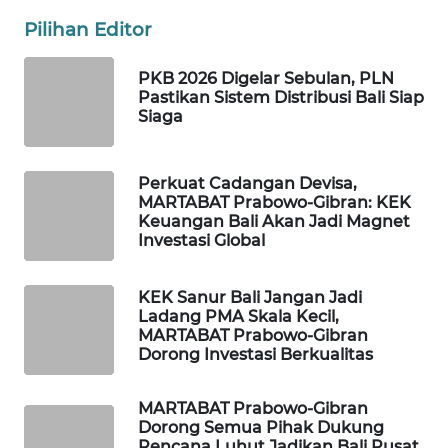
Pilihan Editor
WAHANA
SPORT
PKB 2026 Digelar Sebulan, PLN
Pastikan Sistem Distribusi Bali Siap
Siaga
WAHANA
UMKM
Perkuat Cadangan Devisa,
WAHANA
MARTABAT Prabowo-Gibran: KEK
SELEB
Keuangan Bali Akan Jadi Magnet
Investasi Global
WAHANA
PERSONA
KEK Sanur Bali Jangan Jadi
Ladang PMA Skala Kecil,
MARTABAT Prabowo-Gibran
WAHANA
Dorong Investasi Berkualitas
OTOMOTIF
MARTABAT Prabowo-Gibran
WAHANA
Dorong Semua Pihak Dukung
HEALTH
Rencana Luhut Jadikan Bali Pusat