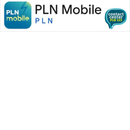
WAHANA MEDIA GROUP
|
|
|
WAHANA NEWS co
WAHANA TANI
WAHANA ADVOKAT
|
|
WAHANA INFRASTRUKTUR
WAHANA KONSUMEN
|
|
|
WAHANA LISTRIK
WAHANA TRAVEL
WAHANA TV
|
|
|
WAHANANEWS id
WAHANANEWS CO ID
WAHANANEWS NET