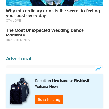
WAHANA
LISTRIK
WAHANA
TRAVEL
WAHANA
TV
Advertorial
WAHANANEWS
ID
Dapatkan Merchandise Eksklusif
WAHANANEWS
Wahana News
CO ID
Buka Katalog
WAHANANEWS
NET