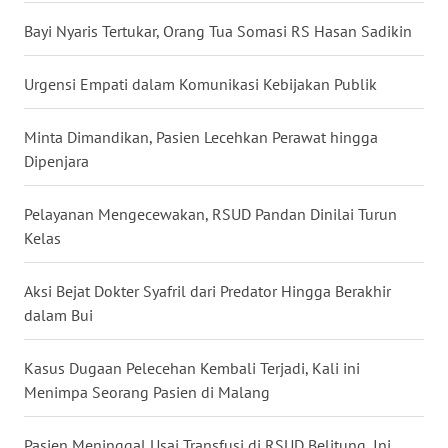
Bayi Nyaris Tertukar, Orang Tua Somasi RS Hasan Sadikin
WN
BABEL
Urgensi Empati dalam Komunikasi Kebijakan Publik
WN
Minta Dimandikan, Pasien Lecehkan Perawat hingga
SUMBAR
Dipenjara
WN
Pelayanan Mengecewakan, RSUD Pandan Dinilai Turun
SUMSEL
Kelas
WN
Aksi Bejat Dokter Syafril dari Predator Hingga Berakhir
BENGKULU
dalam Bui
WN
Kasus Dugaan Pelecehan Kembali Terjadi, Kali ini
LAMPUNG
Menimpa Seorang Pasien di Malang
WN
JATENG
Pasien Meninggal Usai Transfusi di RSUD Belitung, Ini