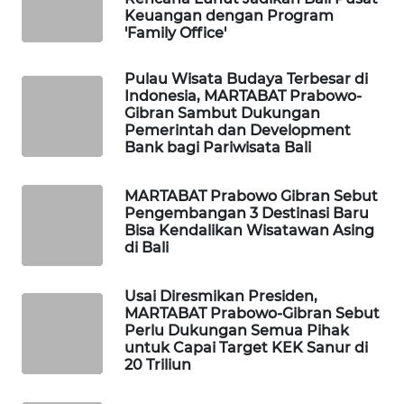
Keuangan dengan Program
'Family Office'
WAHANA
DESA
WISATA
Pulau Wisata Budaya Terbesar di
Indonesia, MARTABAT Prabowo-
Gibran Sambut Dukungan
LAPAK
Pemerintah dan Development
WAHANA
Bank bagi Pariwisata Bali
Wahana
MARTABAT Prabowo Gibran Sebut
Network
Pengembangan 3 Destinasi Baru
Bisa Kendalikan Wisatawan Asing
di Bali
KONSUMEN
LISTRIK
Usai Diresmikan Presiden,
MARTABAT Prabowo-Gibran Sebut
MASYARAKAT
Perlu Dukungan Semua Pihak
KELISTRIKAN
untuk Capai Target KEK Sanur di
20 Triliun
WALINKI