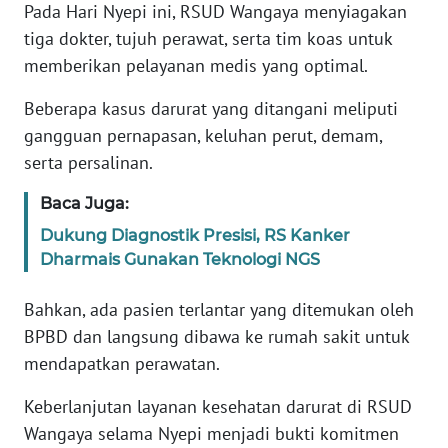
Pada Hari Nyepi ini, RSUD Wangaya menyiagakan
REDAKSI
tiga dokter, tujuh perawat, serta tim koas untuk
memberikan pelayanan medis yang optimal.
KARIR
Beberapa kasus darurat yang ditangani meliputi
DISCLAIMER
gangguan pernapasan, keluhan perut, demam,
serta persalinan.
Wahana
News
Baca Juga:
Regional
Dukung Diagnostik Presisi, RS Kanker
Dharmais Gunakan Teknologi NGS
WN
SUMUT
Bahkan, ada pasien terlantar yang ditemukan oleh
BPBD dan langsung dibawa ke rumah sakit untuk
WN
JAKARTA
mendapatkan perawatan.
Keberlanjutan layanan kesehatan darurat di RSUD
WN
Wangaya selama Nyepi menjadi bukti komitmen
JABAR