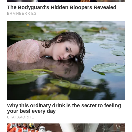
WN
KALTARA
WN
KALSEL
WN
KALTIM
WN
SULSEL
WN
GORONTALO
WN
SULUT