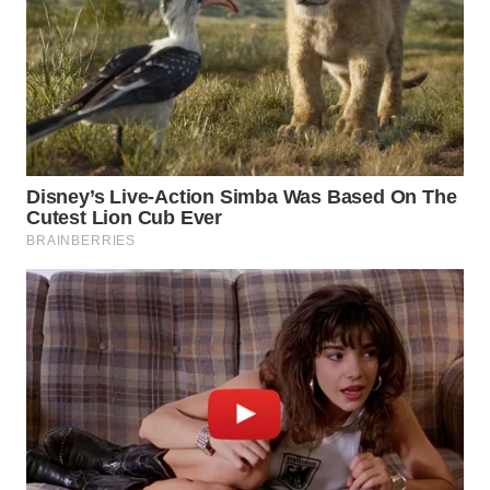
WN
SUMEDANG
WN
CIANJUR
WN
KEPULAUAN
SERIBU
WN
TANGERANG
WN
BINJAI
WN
CIREBON