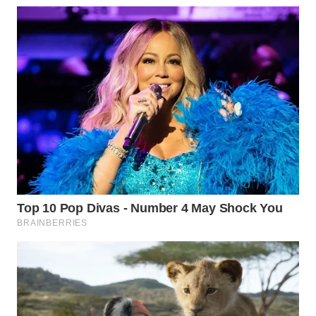
BEKASI
WN
BOGOR
WN
DEPOK
WN
TAPANULI
UTARA
WN
SAMOSIR
WN
PADANG
LAWAS