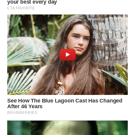
WN
PRIANGAN
TIMUR
WN
SEMARANG
WN
SOLO
WN
BOROBUDUR
WN
MADURA
WN