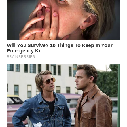
LANGKAT
WN
TAPANULI
SELATAN
WN
TANJUNG
LESUNG
WN
KARO
WN
SIMALUNGUN
WN
LABUHANBATU