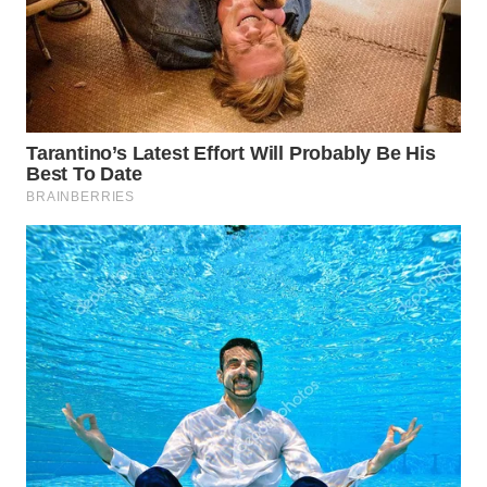
Wahana
Media
Group
WAHANA
NEWS
WAHANA
TANI
WAHANA
ADVOKAT
WAHANA
INFRASTRUKTUR
WAHANA
KONSUMEN