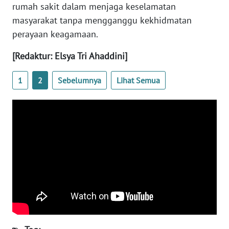
rumah sakit dalam menjaga keselamatan
masyarakat tanpa mengganggu kekhidmatan
WN
BANTEN
perayaan keagamaan.
[Redaktur: Elsya Tri Ahaddini]
WN
NTT
1
2
Sebelumnya
Lihat Semua
WN
KEPRI
WN
PAPUA
WN
PAPUA
BARAT
WN