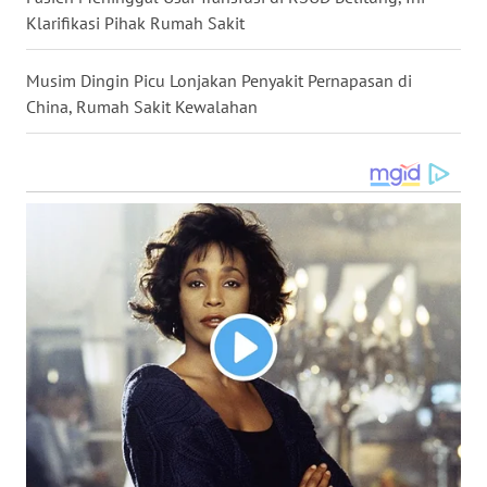
Klarifikasi Pihak Rumah Sakit
WN
NUSANTARA
Musim Dingin Picu Lonjakan Penyakit Pernapasan di
China, Rumah Sakit Kewalahan
WN
JOGJA
WN
JATIM
WN
BALI
WN
KALBAR
WN
KALTENG