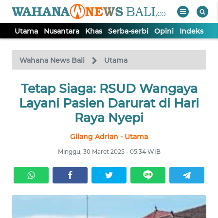
Utama
Nusantara
Khas
Serba-serbi
Opini
Indeks
WAHANA
Tutup
TV
Wahana News Bali
Utama
UTAMA
Tetap Siaga: RSUD Wangaya
Layani Pasien Darurat di Hari
NUSANTARA
Raya Nyepi
Gilang Adrian - Utama
KHAS
Minggu, 30 Maret 2025 - 05:34 WIB
SERBA-
SERBI
OPINI