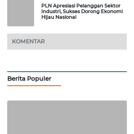
ID
PLN Apresiasi Pelanggan Sektor
Industri, Sukses Dorong Ekonomi
MAWAKA
Hijau Nasional
ID
MARTABAT
KOMENTAR
NET
PLN
WATCH
Berita Populer
MKLI
LPKKI
LKKI
KOPEKLIN