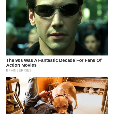
SURABAYA
WN
NATUNA
WN
BINTAN
WN
MANDALIKA
WN
LIKUPANG
WN
LABUANBAJO
WN
BORNEO