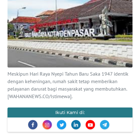
Informasi
INDEKS
BERITA
KONTAK
KAMI
INFO
Meskipun Hari Raya Nyepi Tahun Baru Saka 1947 identik
IKLAN
dengan keheningan, rumah sakit tetap memberikan
pelayanan darurat bagi masyarakat yang membutuhkan.
TENTANG
[WAHANANEWS.CO/Istimewa].
KAMI
Ikuti Kami di:
PEDOMAN
MEDIA
SIBER