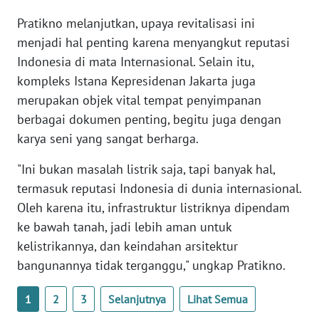
Pratikno melanjutkan, upaya revitalisasi ini
WN
menjadi hal penting karena menyangkut reputasi
BABEL
Indonesia di mata Internasional. Selain itu,
kompleks Istana Kepresidenan Jakarta juga
WN
merupakan objek vital tempat penyimpanan
SUMBAR
berbagai dokumen penting, begitu juga dengan
karya seni yang sangat berharga.
WN
SUMSEL
"Ini bukan masalah listrik saja, tapi banyak hal,
termasuk reputasi Indonesia di dunia internasional.
WN
Oleh karena itu, infrastruktur listriknya dipendam
BENGKULU
ke bawah tanah, jadi lebih aman untuk
kelistrikannya, dan keindahan arsitektur
WN
LAMPUNG
bangunannya tidak terganggu," ungkap Pratikno.
1
2
3
Selanjutnya
Lihat Semua
WN
JATENG