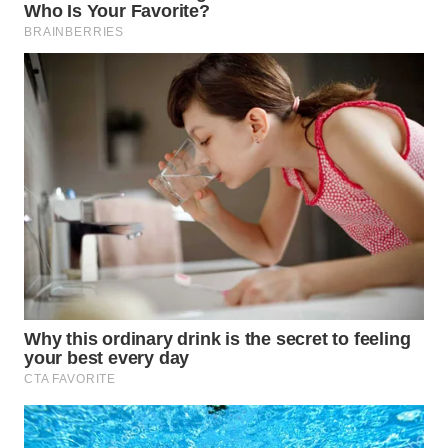
Wahana
Media
Group
WAHANA
NEWS
WAHANA
TANI
WAHANA
ADVOKAT
WAHANA
INFRASTRUKTUR
WAHANA
KONSUMEN