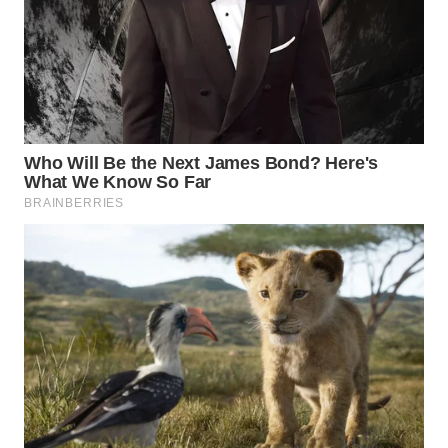
WN
TAPANULI
TENGAH
WN DELI
SERDANG
WN
TEBING
TINGGI
WN
PAKPAK
WN
KARAWANG
WN