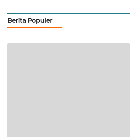
KARING
NEWS
Berita Populer
JURNAL
MARITIM
HUMBANG
NEWS
GARONGGANG
NEWS
FISUELRI
ID
ENERGI
NEWS