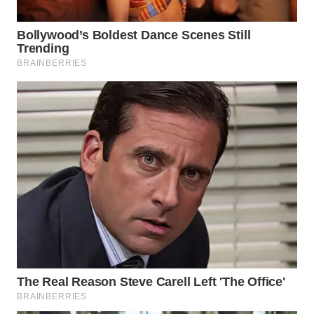
WN
SUMEDANG
WN
CIANJUR
WN
KEPULAUAN
SERIBU
WN
TANGERANG
WN
BINJAI
WN
CIREBON