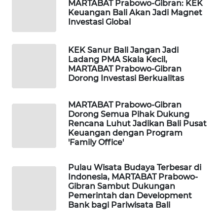
MARTABAT Prabowo-Gibran: KEK
Keuangan Bali Akan Jadi Magnet
PORTAL
Investasi Global
KONSUMEN
KEK Sanur Bali Jangan Jadi
FORWAMKI
Ladang PMA Skala Kecil,
MARTABAT Prabowo-Gibran
Dorong Investasi Berkualitas
ALPERKLINAS
MARTABAT Prabowo-Gibran
FORJASIDA
Dorong Semua Pihak Dukung
Rencana Luhut Jadikan Bali Pusat
Keuangan dengan Program
TAMBANG
'Family Office'
NEWS
Pulau Wisata Budaya Terbesar di
SITUNGIR
Indonesia, MARTABAT Prabowo-
NEWS
Gibran Sambut Dukungan
Pemerintah dan Development
Bank bagi Pariwisata Bali
SIDIKALANG
NEWS