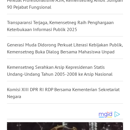
Perkuat Profesionalisme ASN, Kemensetneg Ambil Sumpah
90 Pejabat Fungsional
WN
MALUKU
Transparansi Terjaga, Kemensetneg Raih Penghargaan
Keterbukaan Informasi Publik 2025
WN
MALUT
Generasi Muda Didorong Perkuat Literasi Kebijakan Publik,
Kemensetneg Buka Dialog Bersama Mahasiswa Unpad
WN
DAIRI
Kemensetneg Serahkan Arsip Kepresidenan Statis
Undang-Undang Tahun 2005-2008 ke Arsip Nasional
WN
DANAU
TOBA
Komisi XIII DPR RI RDP Bersama Kementerian Sekretariat
Negara
WN
NIAS
WN