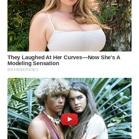
WN
PRIANGAN
TIMUR
WN
SEMARANG
WN
SOLO
WN
BOROBUDUR
WN
MADURA
WN