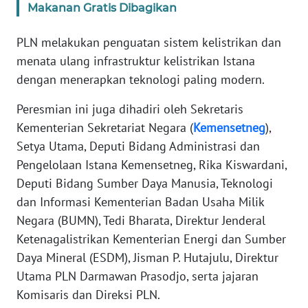
Makanan Gratis Dibagikan
WN
PLN melakukan penguatan sistem kelistrikan dan
BANTEN
menata ulang infrastruktur kelistrikan Istana
WN
dengan menerapkan teknologi paling modern.
NTT
Peresmian ini juga dihadiri oleh Sekretaris
Kementerian Sekretariat Negara (
Kemensetneg
),
WN
KEPRI
Setya Utama, Deputi Bidang Administrasi dan
Pengelolaan Istana Kemensetneg, Rika Kiswardani,
WN
Deputi Bidang Sumber Daya Manusia, Teknologi
PAPUA
dan Informasi Kementerian Badan Usaha Milik
Negara (BUMN), Tedi Bharata, Direktur Jenderal
WN
Ketenagalistrikan Kementerian Energi dan Sumber
PAPUA
Daya Mineral (ESDM), Jisman P. Hutajulu, Direktur
BARAT
Utama PLN Darmawan Prasodjo, serta jajaran
Komisaris dan Direksi PLN.
WN