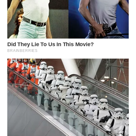
WAHANA
SPORT
WAHANA
UMKM
WAHANA
SELEB
WAHANA
PERSONA
WAHANA
OTOMOTIF
WAHANA
HEALTH