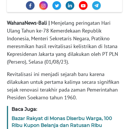
REDAKSI
KARIR
WahanaNews-Bali |
Menjelang peringatan Hari
Ulang Tahun ke-78 Kemerdekaan Republik
DISCLAIMER
Indonesia, Menteri Sekretaris Negara, Pratikno
meresmikan hasil revitalisasi kelistrikan di Istana
Wahana
Kepresidenan Jakarta yang dilakukan oleh PT PLN
News
Regional
(Persero), Selasa (01/08/23).
Revitalisasi ini menjadi sejarah baru karena
WN
dilakukan untuk pertama kalinya secara signifikan
SUMUT
sejak renovasi terakhir pada zaman Pemerintahan
Presiden Soekarno tahun 1960.
WN
JAKARTA
Baca Juga:
Bazar Rakyat di Monas Diserbu Warga, 100
WN
JABAR
Ribu Kupon Belanja dan Ratusan Ribu