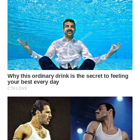
WAHANA
LISTRIK
WAHANA
TRAVEL
WAHANA
TV
WAHANANEWS
ID
WAHANANEWS
CO ID
WAHANANEWS
NET