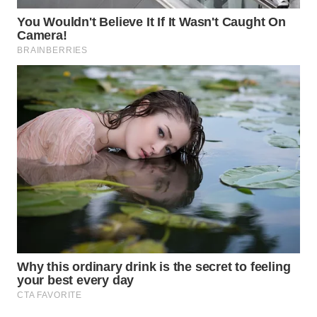
WAHANA
DESA
WISATA
LAPAK
WAHANA
Wahana
Network
KONSUMEN
LISTRIK
MASYARAKAT
KELISTRIKAN
WALINKI