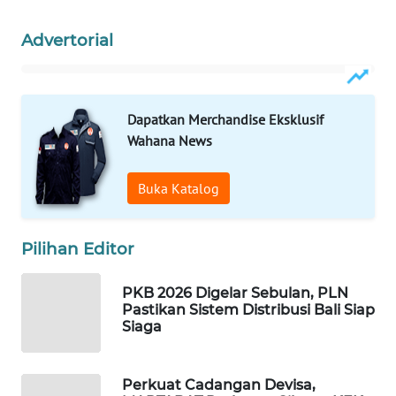
ID
Advertorial
MAWAKA
ID
MARTABAT
Dapatkan Merchandise Eksklusif
NET
Wahana News
PLN
Buka Katalog
WATCH
MKLI
Pilihan Editor
PKB 2026 Digelar Sebulan, PLN
LPKKI
Pastikan Sistem Distribusi Bali Siap
Siaga
LKKI
Perkuat Cadangan Devisa,
KOPEKLIN