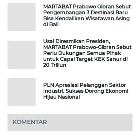
MARTABAT Prabowo Gibran Sebut
Pengembangan 3 Destinasi Baru
SIBARAGAS
Bisa Kendalikan Wisatawan Asing
NEWS
di Bali
METRO
Usai Diresmikan Presiden,
SIANTAR
MARTABAT Prabowo-Gibran Sebut
NEWS
Perlu Dukungan Semua Pihak
untuk Capai Target KEK Sanur di
20 Triliun
METRO
MEDAN
NEWS
PLN Apresiasi Pelanggan Sektor
Industri, Sukses Dorong Ekonomi
Hijau Nasional
METRO
JAKARTA
NEWS
KOMENTAR
KRT
NEWS