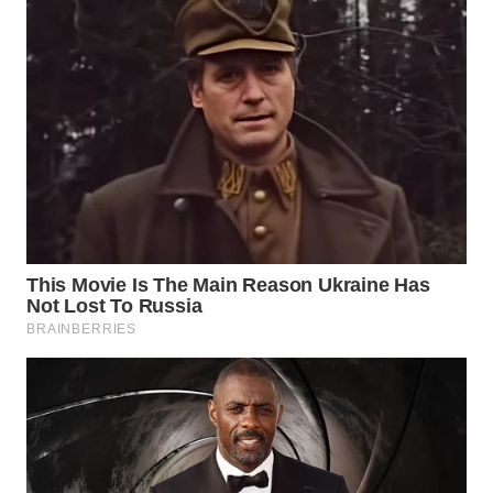
LANGKAT
WN
TAPANULI
SELATAN
WN
TANJUNG
LESUNG
WN
KARO
WN
SIMALUNGUN
WN
LABUHANBATU