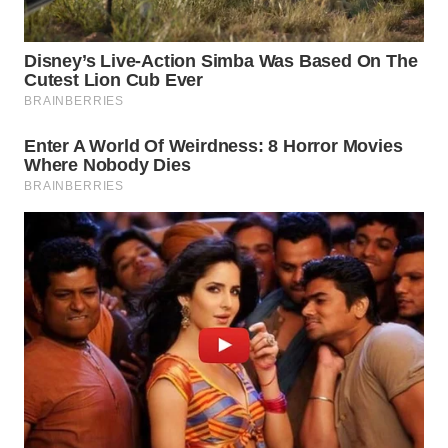
BEKASI
WN
BOGOR
WN
DEPOK
WN
TAPANULI
UTARA
WN
SAMOSIR
WN
PADANG
LAWAS