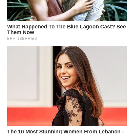
SURABAYA
WN
NATUNA
WN
BINTAN
WN
MANDALIKA
WN
LIKUPANG
WN
LABUANBAJO
WN
BORNEO