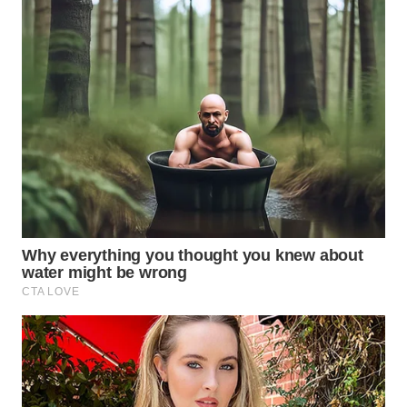
WN
INDRAMAYU
WN
KUNINGAN
WN
MAJALENGKA
WN
SUBANG
WN
SUKABUMI
WN
PURWAKARTA