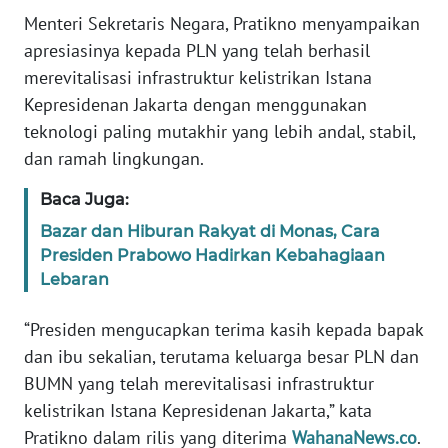
RIAU
Menteri Sekretaris Negara, Pratikno menyampaikan
apresiasinya kepada PLN yang telah berhasil
WN
merevitalisasi infrastruktur kelistrikan Istana
SERAMBI
Kepresidenan Jakarta dengan menggunakan
teknologi paling mutakhir yang lebih andal, stabil,
WN
JAMBI
dan ramah lingkungan.
Baca Juga:
WN
SULTRA
Bazar dan Hiburan Rakyat di Monas, Cara
Presiden Prabowo Hadirkan Kebahagiaan
WN
Lebaran
NTB
“Presiden mengucapkan terima kasih kepada bapak
WN
dan ibu sekalian, terutama keluarga besar PLN dan
SULTENG
BUMN yang telah merevitalisasi infrastruktur
kelistrikan Istana Kepresidenan Jakarta,” kata
WN
Pratikno dalam rilis yang diterima
WahanaNews.co
.
SULBAR