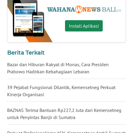
WN
KALTARA
Install Aplikasi
WN
KALSEL
Berita Terkait
WN
KALTIM
Bazar dan Hiburan Rakyat di Monas, Cara Presiden
Prabowo Hadirkan Kebahagiaan Lebaran
WN
SULSEL
39 Pejabat Fungsional Dilantik, Kemensetneg Perkuat
Kinerja Organisasi
WN
GORONTALO
BAZNAS Terima Bantuan Rp227,2 Juta dari Kemensetneg
untuk Penyintas Banjir di Sumatra
WN
SULUT