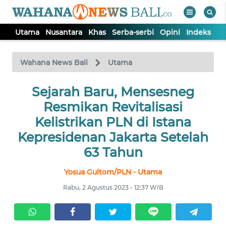
Utama
Nusantara
Khas
Serba-serbi
Opini
Indeks
WAHANA
Tutup
TV
Wahana News Bali
Utama
UTAMA
Sejarah Baru, Mensesneg
Resmikan Revitalisasi
NUSANTARA
Kelistrikan PLN di Istana
Kepresidenan Jakarta Setelah
KHAS
63 Tahun
Yosua Gultom/PLN - Utama
SERBA-
SERBI
Rabu, 2 Agustus 2023 - 12:37 WIB
OPINI