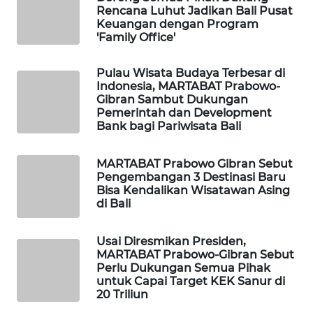
Rencana Luhut Jadikan Bali Pusat
Keuangan dengan Program
WAHANA
'Family Office'
DESA
WISATA
Pulau Wisata Budaya Terbesar di
Indonesia, MARTABAT Prabowo-
LAPAK
Gibran Sambut Dukungan
WAHANA
Pemerintah dan Development
Bank bagi Pariwisata Bali
Wahana
Network
MARTABAT Prabowo Gibran Sebut
Pengembangan 3 Destinasi Baru
Bisa Kendalikan Wisatawan Asing
KONSUMEN
di Bali
LISTRIK
Usai Diresmikan Presiden,
MASYARAKAT
MARTABAT Prabowo-Gibran Sebut
KELISTRIKAN
Perlu Dukungan Semua Pihak
untuk Capai Target KEK Sanur di
20 Triliun
WALINKI