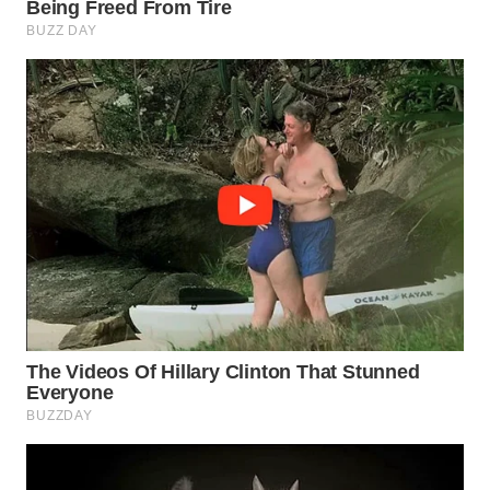
SURABAYA
WN
NATUNA
WN
BINTAN
WN
MANDALIKA
WN
LIKUPANG
WN
LABUANBAJO
WN
BORNEO