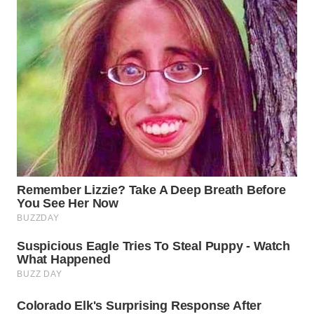
WN
PRIANGAN
TIMUR
WN
SEMARANG
WN
SOLO
WN
BOROBUDUR
WN
MADURA
WN