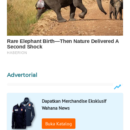
WAHANA
LISTRIK
WAHANA
TRAVEL
WAHANA
TV
Advertorial
WAHANANEWS
ID
Dapatkan Merchandise Eksklusif
WAHANANEWS
CO ID
Wahana News
WAHANANEWS
Buka Katalog
NET