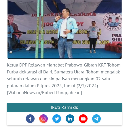
Informasi
INDEKS
BERITA
KONTAK
KAMI
INFO
Ketua DPP Relawan Martabat Prabowo-Gibran KRT Tohom
IKLAN
Purba deklarasi di Dairi, Sumatera Utara. Tohom mengajak
seluruh relawan dan simpatisan menangkan 02 satu
putaran dalam Pilpres 2024, Jumat (2/2/2024).
TENTANG
KAMI
[WahanaNews.co/Robert Panggabean]
PEDOMAN
Ikuti Kami di:
MEDIA
SIBER