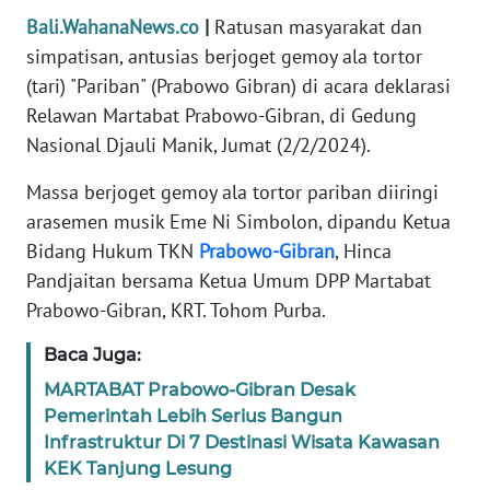
REDAKSI
Bali.WahanaNews.co
|
Ratusan masyarakat dan
simpatisan, antusias berjoget gemoy ala tortor
KARIR
(tari) "Pariban" (Prabowo Gibran) di acara deklarasi
Relawan Martabat Prabowo-Gibran, di Gedung
DISCLAIMER
Nasional Djauli Manik, Jumat (2/2/2024).
Massa berjoget gemoy ala tortor pariban diiringi
Wahana
News
arasemen musik Eme Ni Simbolon, dipandu Ketua
Regional
Bidang Hukum TKN
Prabowo-Gibran
, Hinca
Pandjaitan bersama Ketua Umum DPP Martabat
WN
Prabowo-Gibran, KRT. Tohom Purba.
SUMUT
Baca Juga:
WN
MARTABAT Prabowo-Gibran Desak
JAKARTA
Pemerintah Lebih Serius Bangun
Infrastruktur Di 7 Destinasi Wisata Kawasan
WN
KEK Tanjung Lesung
JABAR