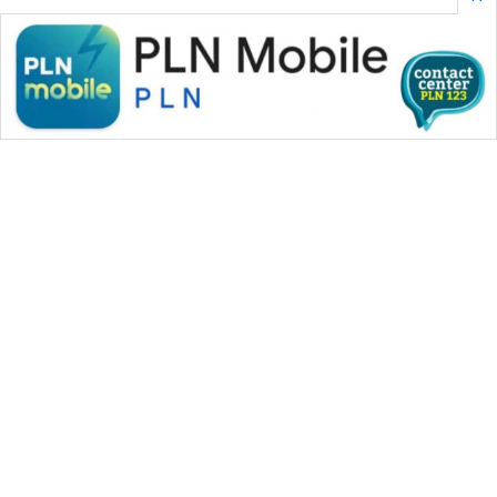
WAHANA MEDIA GROUP
|
|
|
WAHANA NEWS co
WAHANA TANI
WAHANA ADVOKAT
|
|
WAHANA INFRASTRUKTUR
WAHANA KONSUMEN
|
|
|
WAHANA LISTRIK
WAHANA TRAVEL
WAHANA TV