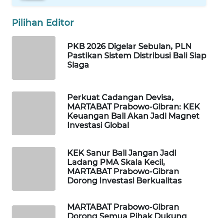
Pilihan Editor
WAHANA
SPORT
PKB 2026 Digelar Sebulan, PLN
Pastikan Sistem Distribusi Bali Siap
WAHANA
Siaga
UMKM
WAHANA
Perkuat Cadangan Devisa,
SELEB
MARTABAT Prabowo-Gibran: KEK
Keuangan Bali Akan Jadi Magnet
Investasi Global
WAHANA
PERSONA
KEK Sanur Bali Jangan Jadi
Ladang PMA Skala Kecil,
WAHANA
MARTABAT Prabowo-Gibran
OTOMOTIF
Dorong Investasi Berkualitas
WAHANA
MARTABAT Prabowo-Gibran
HEALTH
Dorong Semua Pihak Dukung