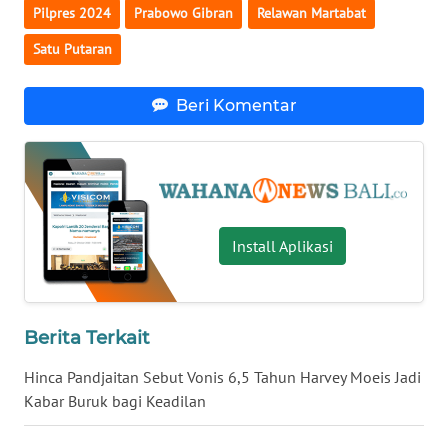
Pilpres 2024
Prabowo Gibran
Relawan Martabat
WN
Satu Putaran
NUSANTARA
Beri Komentar
WN
JOGJA
WN
JATIM
Install Aplikasi
WN
BALI
Berita Terkait
WN
KALBAR
Hinca Pandjaitan Sebut Vonis 6,5 Tahun Harvey Moeis Jadi
Kabar Buruk bagi Keadilan
WN
KALTENG