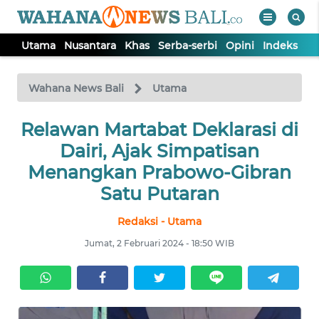
Utama
Nusantara
Khas
Serba-serbi
Opini
Indeks
WAHANA
Tutup
TV
Wahana News Bali
Utama
UTAMA
Relawan Martabat Deklarasi di
Dairi, Ajak Simpatisan
NUSANTARA
Menangkan Prabowo-Gibran
Satu Putaran
KHAS
Redaksi - Utama
Jumat, 2 Februari 2024 - 18:50 WIB
SERBA-
SERBI
OPINI