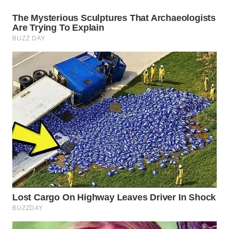
WN
INDRAMAYU
WN
KUNINGAN
WN
MAJALENGKA
WN
SUBANG
WN
SUKABUMI
WN
PURWAKARTA