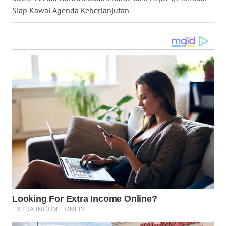
Siap Kawal Agenda Keberlanjutan
WN
MALUKU
WN
MALUT
WN
DAIRI
WN
DANAU
TOBA
WN
NIAS
WN