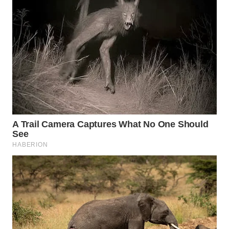
Wahana
Media
Group
WAHANA
NEWS
WAHANA
TANI
WAHANA
ADVOKAT
WAHANA
INFRASTRUKTUR
WAHANA
KONSUMEN