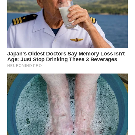
WN
TAPANULI
TENGAH
WN DELI
SERDANG
WN
TEBING
TINGGI
WN
PAKPAK
WN
KARAWANG
WN