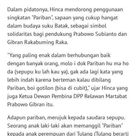
Dalam pidatonya, Hinca mendorong penggunaan
WN
singkatan "Pariban", sapaan yang cukup hangat
BANTEN
dalam budaya suku Batak, sebagai simbol
solidaritas bagi pendukung Prabowo Subianto dan
WN
NTT
Gibran Rakabuming Raka.
"Yang paling enak dalam berhubungan baik
WN
dengan banyak orang, molo i dok Pariban hu ma ho
KEPRI
da (sepupu ku lah kau ya), gak ada lagi kata yang
lebih indah karena berteman kalau dibilang
WN
PAPUA
Pariban, boi gotilon (bisa di cubit)," ujar Hinca yang
juga Ketua Dewan Pembina DPP Relawan Martabat
WN
Prabowo Gibran itu.
PAPUA
BARAT
Adapun pariban, merujuk kepada saudara sepupu.
Seorang anak laki-laki akan memanggil "Pariban"
WN
kepada anak perempuan dari Tulang (Tulang berarti