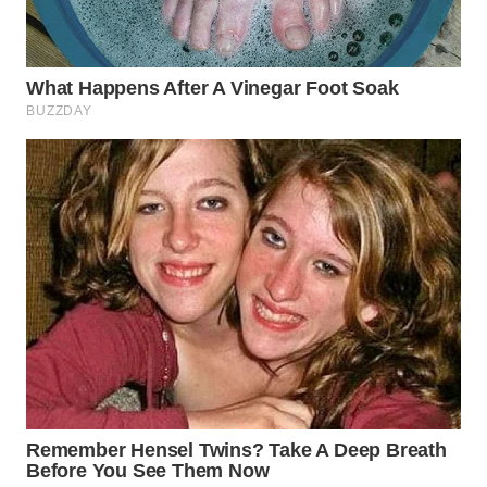
BEKASI
WN
BOGOR
WN
DEPOK
WN
TAPANULI
UTARA
WN
SAMOSIR
WN
PADANG
LAWAS