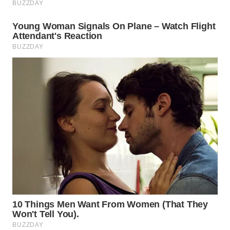
WN
SUMEDANG
WN
CIANJUR
WN
KEPULAUAN
SERIBU
WN
TANGERANG
WN
BINJAI
WN
CIREBON