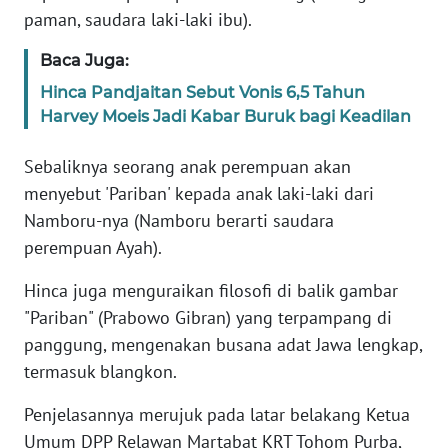
RIAU
paman, saudara laki-laki ibu).
WN
Baca Juga:
SERAMBI
Hinca Pandjaitan Sebut Vonis 6,5 Tahun
Harvey Moeis Jadi Kabar Buruk bagi Keadilan
WN
JAMBI
Sebaliknya seorang anak perempuan akan
menyebut 'Pariban' kepada anak laki-laki dari
WN
Namboru-nya (Namboru berarti saudara
SULTRA
perempuan Ayah).
WN
Hinca juga menguraikan filosofi di balik gambar
NTB
"Pariban" (Prabowo Gibran) yang terpampang di
panggung, mengenakan busana adat Jawa lengkap,
WN
termasuk blangkon.
SULTENG
Penjelasannya merujuk pada latar belakang Ketua
WN
Umum DPP Relawan Martabat KRT Tohom Purba,
SULBAR