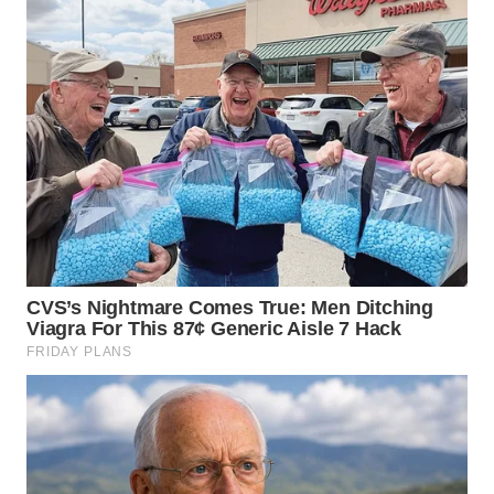
LANGKAT
WN
TAPANULI
SELATAN
WN
TANJUNG
LESUNG
WN
KARO
WN
SIMALUNGUN
WN
LABUHANBATU