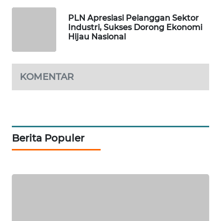
ID
PLN Apresiasi Pelanggan Sektor
Industri, Sukses Dorong Ekonomi
MAWAKA
Hijau Nasional
ID
MARTABAT
NET
KOMENTAR
PLN
WATCH
Berita Populer
MKLI
LPKKI
LKKI
KOPEKLIN