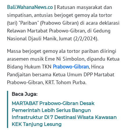
REDAKSI
Bali.WahanaNews.co
|
Ratusan masyarakat dan
simpatisan, antusias berjoget gemoy ala tortor
KARIR
(tari) "Pariban" (Prabowo Gibran) di acara deklarasi
Relawan Martabat Prabowo-Gibran, di Gedung
DISCLAIMER
Nasional Djauli Manik, Jumat (2/2/2024).
Massa berjoget gemoy ala tortor pariban diiringi
Wahana
News
arasemen musik Eme Ni Simbolon, dipandu Ketua
Regional
Bidang Hukum TKN
Prabowo-Gibran
, Hinca
Pandjaitan bersama Ketua Umum DPP Martabat
WN
Prabowo-Gibran, KRT. Tohom Purba.
SUMUT
Baca Juga:
WN
MARTABAT Prabowo-Gibran Desak
JAKARTA
Pemerintah Lebih Serius Bangun
Infrastruktur Di 7 Destinasi Wisata Kawasan
WN
KEK Tanjung Lesung
JABAR