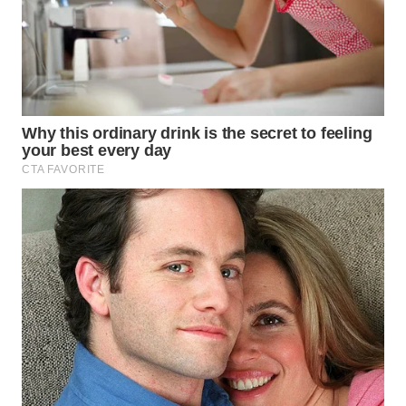
WAHANA
SPORT
WAHANA
UMKM
WAHANA
SELEB
WAHANA
PERSONA
WAHANA
OTOMOTIF
WAHANA
HEALTH