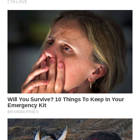
WN
SUMEDANG
WN
CIANJUR
WN
KEPULAUAN
SERIBU
WN
TANGERANG
WN
BINJAI
WN
CIREBON