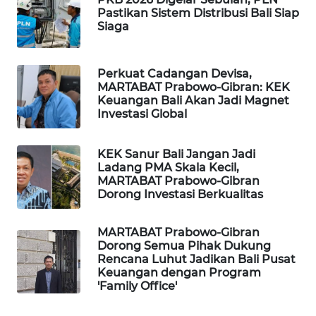
ID
Pastikan Sistem Distribusi Bali Siap
Siaga
MAWAKA
ID
Perkuat Cadangan Devisa,
MARTABAT Prabowo-Gibran: KEK
MARTABAT
Keuangan Bali Akan Jadi Magnet
NET
Investasi Global
PLN
KEK Sanur Bali Jangan Jadi
WATCH
Ladang PMA Skala Kecil,
MARTABAT Prabowo-Gibran
Dorong Investasi Berkualitas
MKLI
MARTABAT Prabowo-Gibran
LPKKI
Dorong Semua Pihak Dukung
Rencana Luhut Jadikan Bali Pusat
LKKI
Keuangan dengan Program
'Family Office'
KOPEKLIN