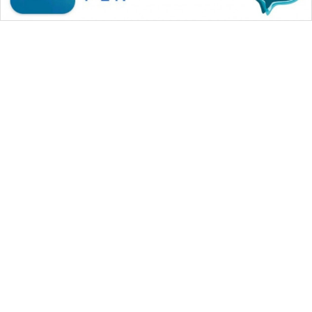
WAHANA MEDIA GROUP
|
|
|
WAHANA NEWS co
WAHANA TANI
WAHANA ADVOKAT
|
|
WAHANA INFRASTRUKTUR
WAHANA KONSUMEN
|
|
|
WAHANA LISTRIK
WAHANA TRAVEL
WAHANA TV
|
|
|
WAHANANEWS id
WAHANANEWS CO ID
WAHANANEWS NET
|
|
|
WAHANA SPORT ID
Wahana UMKM
Wahana Seleb
|
|
|
Wahana Persona
Wahana Otomotif
Wahana Health
|
Wahana Desa Wisata
Lapak Wahana