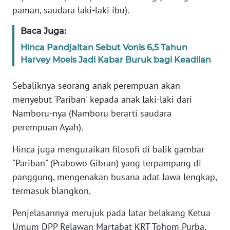
RIAU
paman, saudara laki-laki ibu).
WN
Baca Juga:
SERAMBI
Hinca Pandjaitan Sebut Vonis 6,5 Tahun
Harvey Moeis Jadi Kabar Buruk bagi Keadilan
WN
JAMBI
Sebaliknya seorang anak perempuan akan
menyebut 'Pariban' kepada anak laki-laki dari
WN
Namboru-nya (Namboru berarti saudara
SULTRA
perempuan Ayah).
WN
Hinca juga menguraikan filosofi di balik gambar
NTB
"Pariban" (Prabowo Gibran) yang terpampang di
panggung, mengenakan busana adat Jawa lengkap,
WN
termasuk blangkon.
SULTENG
Penjelasannya merujuk pada latar belakang Ketua
WN
Umum DPP Relawan Martabat KRT Tohom Purba,
SULBAR