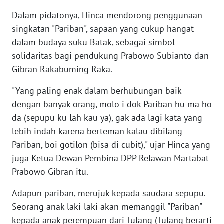
Dalam pidatonya, Hinca mendorong penggunaan
WN
singkatan "Pariban", sapaan yang cukup hangat
BANTEN
dalam budaya suku Batak, sebagai simbol
solidaritas bagi pendukung Prabowo Subianto dan
WN
NTT
Gibran Rakabuming Raka.
"Yang paling enak dalam berhubungan baik
WN
dengan banyak orang, molo i dok Pariban hu ma ho
KEPRI
da (sepupu ku lah kau ya), gak ada lagi kata yang
lebih indah karena berteman kalau dibilang
WN
PAPUA
Pariban, boi gotilon (bisa di cubit)," ujar Hinca yang
juga Ketua Dewan Pembina DPP Relawan Martabat
WN
Prabowo Gibran itu.
PAPUA
BARAT
Adapun pariban, merujuk kepada saudara sepupu.
Seorang anak laki-laki akan memanggil "Pariban"
WN
kepada anak perempuan dari Tulang (Tulang berarti