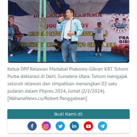
Informasi
INDEKS
BERITA
KONTAK
KAMI
INFO
Ketua DPP Relawan Martabat Prabowo-Gibran KRT Tohom
IKLAN
Purba deklarasi di Dairi, Sumatera Utara. Tohom mengajak
seluruh relawan dan simpatisan menangkan 02 satu
putaran dalam Pilpres 2024, Jumat (2/2/2024).
TENTANG
KAMI
[WahanaNews.co/Robert Panggabean]
PEDOMAN
Ikuti Kami di:
MEDIA
SIBER