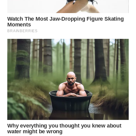
BEKASI
WN
BOGOR
WN
DEPOK
WN
TAPANULI
UTARA
WN
SAMOSIR
WN
PADANG
LAWAS