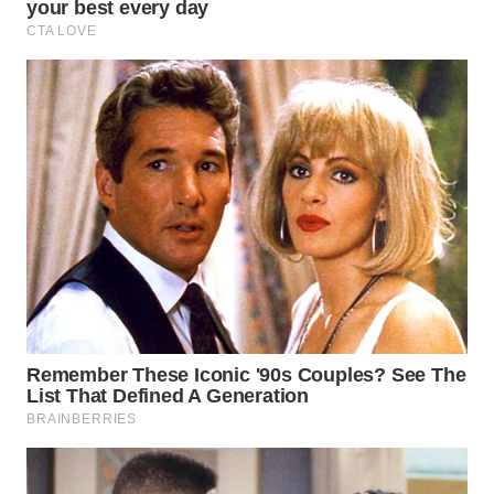
Wahana
Media
Group
WAHANA
NEWS
WAHANA
TANI
WAHANA
ADVOKAT
WAHANA
INFRASTRUKTUR
WAHANA
KONSUMEN