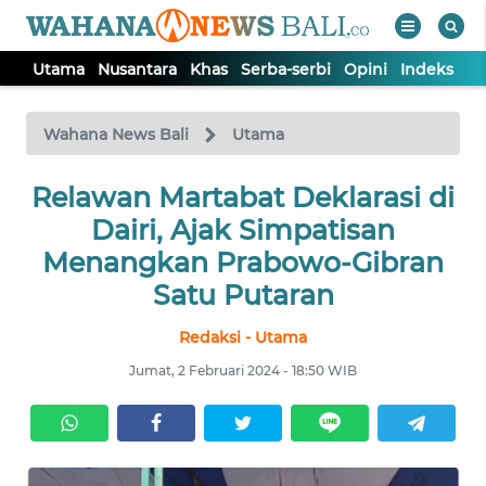
Utama
Nusantara
Khas
Serba-serbi
Opini
Indeks
WAHANA
Tutup
TV
Wahana News Bali
Utama
UTAMA
Relawan Martabat Deklarasi di
Dairi, Ajak Simpatisan
NUSANTARA
Menangkan Prabowo-Gibran
Satu Putaran
KHAS
Redaksi - Utama
Jumat, 2 Februari 2024 - 18:50 WIB
SERBA-
SERBI
OPINI