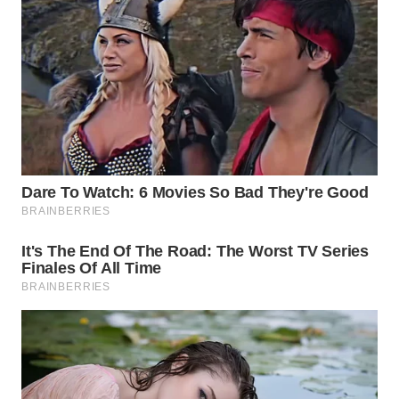
WN
INDRAMAYU
WN
KUNINGAN
WN
MAJALENGKA
WN
SUBANG
WN
SUKABUMI
WN
PURWAKARTA