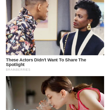
WAHANA
LISTRIK
WAHANA
TRAVEL
WAHANA
TV
WAHANANEWS
ID
WAHANANEWS
CO ID
WAHANANEWS
NET