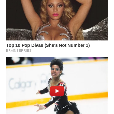
WN
TAPANULI
TENGAH
WN DELI
SERDANG
WN
TEBING
TINGGI
WN
PAKPAK
WN
KARAWANG
WN