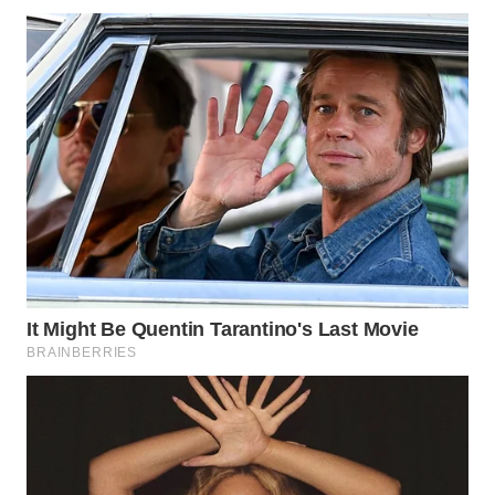
LANGKAT
WN
TAPANULI
SELATAN
WN
TANJUNG
LESUNG
WN
KARO
WN
SIMALUNGUN
WN
LABUHANBATU