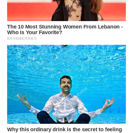
SURABAYA
WN
NATUNA
WN
BINTAN
WN
MANDALIKA
WN
LIKUPANG
WN
LABUANBAJO
WN
BORNEO