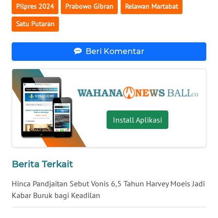
Pilpres 2024
Prabowo Gibran
Relawan Martabat
WN
Satu Putaran
NUSANTARA
Beri Komentar
WN
JOGJA
WN
JATIM
Install Aplikasi
WN
BALI
Berita Terkait
WN
KALBAR
Hinca Pandjaitan Sebut Vonis 6,5 Tahun Harvey Moeis Jadi
Kabar Buruk bagi Keadilan
WN
KALTENG