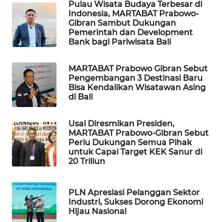
Pulau Wisata Budaya Terbesar di
Indonesia, MARTABAT Prabowo-
PORTAL
Gibran Sambut Dukungan
KONSUMEN
Pemerintah dan Development
Bank bagi Pariwisata Bali
FORWAMKI
MARTABAT Prabowo Gibran Sebut
Pengembangan 3 Destinasi Baru
ALPERKLINAS
Bisa Kendalikan Wisatawan Asing
di Bali
FORJASIDA
Usai Diresmikan Presiden,
MARTABAT Prabowo-Gibran Sebut
TAMBANG
Perlu Dukungan Semua Pihak
NEWS
untuk Capai Target KEK Sanur di
20 Triliun
SITUNGIR
NEWS
PLN Apresiasi Pelanggan Sektor
Industri, Sukses Dorong Ekonomi
SIDIKALANG
Hijau Nasional
NEWS