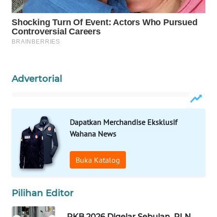
WAHANA
DESA
WISATA
LAPAK
Advertorial
WAHANA
Wahana
Network
Dapatkan Merchandise Eksklusif
Wahana News
KONSUMEN
LISTRIK
Buka Katalog
MASYARAKAT
KELISTRIKAN
Pilihan Editor
WALINKI
PKB 2026 Digelar Sebulan, PLN