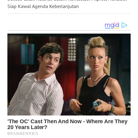
Siap Kawal Agenda Keberlanjutan
WN
MALUKU
WN
MALUT
WN
DAIRI
WN
DANAU
TOBA
WN
NIAS
WN