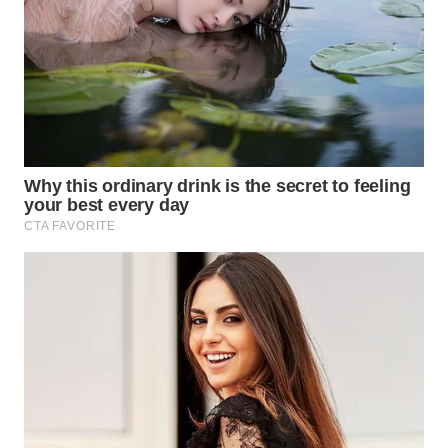
WN
PRIANGAN
TIMUR
WN
SEMARANG
WN
SOLO
WN
BOROBUDUR
WN
MADURA
WN