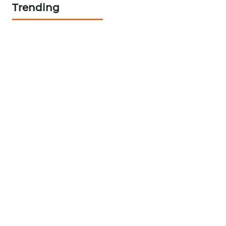
Trending
KARING
NEWS
JURNAL
MARITIM
HUMBANG
NEWS
GARONGGANG
NEWS
FISUELRI
ID
ENERGI
NEWS