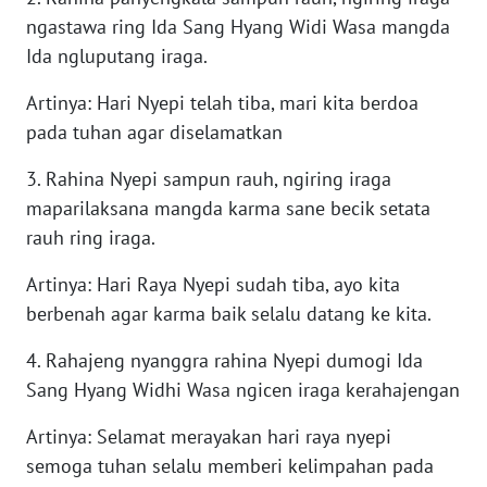
WN
ngastawa ring Ida Sang Hyang Widi Wasa mangda
TAPANULI
Ida ngluputang iraga.
TENGAH
Artinya: Hari Nyepi telah tiba, mari kita berdoa
WN DELI
pada tuhan agar diselamatkan
SERDANG
3. Rahina Nyepi sampun rauh, ngiring iraga
maparilaksana mangda karma sane becik setata
WN
TEBING
rauh ring iraga.
TINGGI
Artinya: Hari Raya Nyepi sudah tiba, ayo kita
WN
berbenah agar karma baik selalu datang ke kita.
PAKPAK
4. Rahajeng nyanggra rahina Nyepi dumogi Ida
Sang Hyang Widhi Wasa ngicen iraga kerahajengan
WN
KARAWANG
Artinya: Selamat merayakan hari raya nyepi
semoga tuhan selalu memberi kelimpahan pada
WN