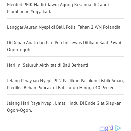
SURABAYA
Menteri PMK Hadiri Tawur Agung Kesanga di Candi
Prambanan Yogyakarta
WN
NATUNA
Langgar Aturan Nyepi di Bali, Polisi Tahan 2 WN Polandia
WN
Di Depan Anak dan Istri Pria Ini Tewas Ditikam Saat Pawai
BINTAN
Ogoh-ogoh
WN
Hari Ini Seluruh Aktivitas di Bali Berhenti
MANDALIKA
Jelang Perayaan Nyepi, PLN Pastikan Pasokan Listrik Aman,
WN
LIKUPANG
Prediksi Beban Puncak di Bali Turun Hingga 40 Persen
WN
Jelang Hari Raya Nyepi, Umat Hindu Di Ende Giat Siapkan
LABUANBAJO
Ogoh-Ogoh.
WN
BORNEO