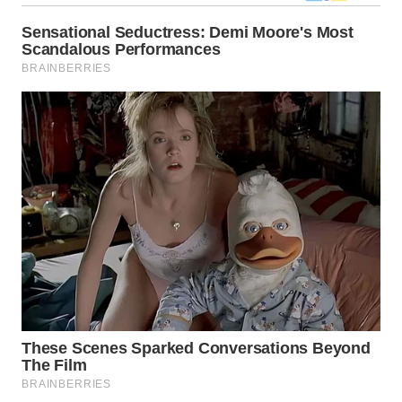
Wahana
Media
Group
WAHANA
NEWS
WAHANA
TANI
WAHANA
ADVOKAT
WAHANA
INFRASTRUKTUR
WAHANA
KONSUMEN