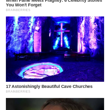
CILEUNGSI
NEWS
BERKAT
NEWS
BERAMPU
NEWS
ANUGERAH
NEWS
AKHLAK
ID
PERAPKI
NEWS