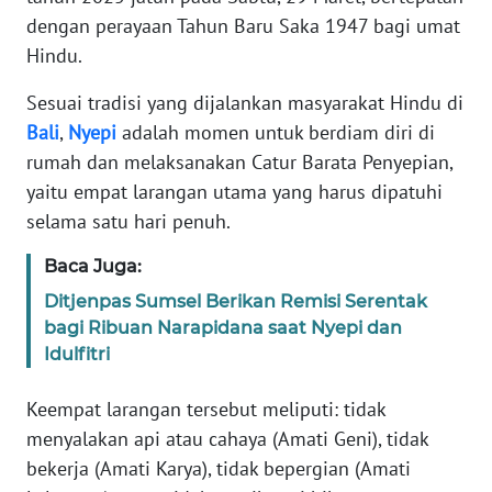
REDAKSI
dengan perayaan Tahun Baru Saka 1947 bagi umat
Hindu.
KARIR
Sesuai tradisi yang dijalankan masyarakat Hindu di
Bali
,
Nyepi
adalah momen untuk berdiam diri di
DISCLAIMER
rumah dan melaksanakan Catur Barata Penyepian,
yaitu empat larangan utama yang harus dipatuhi
Wahana
News
selama satu hari penuh.
Regional
Baca Juga:
WN
Ditjenpas Sumsel Berikan Remisi Serentak
SUMUT
bagi Ribuan Narapidana saat Nyepi dan
Idulfitri
WN
JAKARTA
Keempat larangan tersebut meliputi: tidak
menyalakan api atau cahaya (Amati Geni), tidak
WN
bekerja (Amati Karya), tidak bepergian (Amati
JABAR