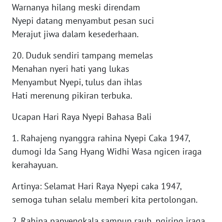
LANGKAT
Warnanya hilang meski direndam
Nyepi datang menyambut pesan suci
WN
Merajut jiwa dalam kesederhaan.
TAPANULI
SELATAN
20. Duduk sendiri tampang memelas
Menahan nyeri hati yang lukas
WN
Menyambut Nyepi, tulus dan ihlas
TANJUNG
Hati merenung pikiran terbuka.
LESUNG
Ucapan Hari Raya Nyepi Bahasa Bali
WN
KARO
1. Rahajeng nyanggra rahina Nyepi Caka 1947,
dumogi Ida Sang Hyang Widhi Wasa ngicen iraga
WN
kerahayuan.
SIMALUNGUN
Artinya: Selamat Hari Raya Nyepi caka 1947,
WN
semoga tuhan selalu memberi kita pertolongan.
LABUHANBATU
2. Rahina panyengkala sampun rauh, ngiring iraga