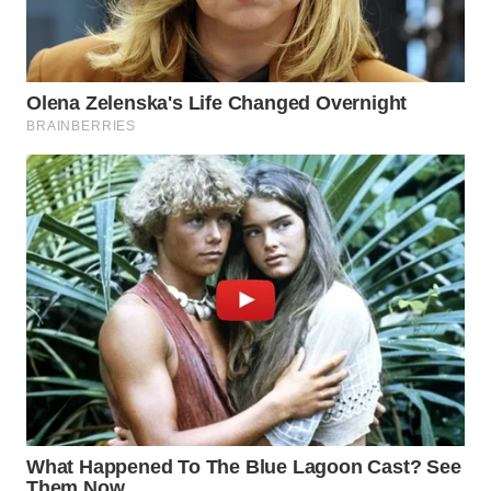
WAHANA
DESA
WISATA
LAPAK
WAHANA
Wahana
Network
KONSUMEN
LISTRIK
MASYARAKAT
KELISTRIKAN
WALINKI