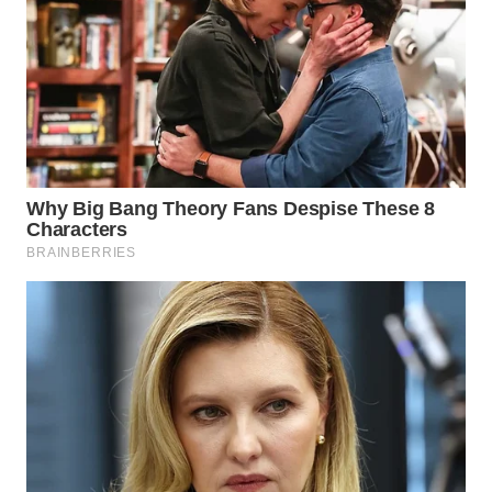
WAHANA
SPORT
WAHANA
UMKM
WAHANA
SELEB
WAHANA
PERSONA
WAHANA
OTOMOTIF
WAHANA
HEALTH