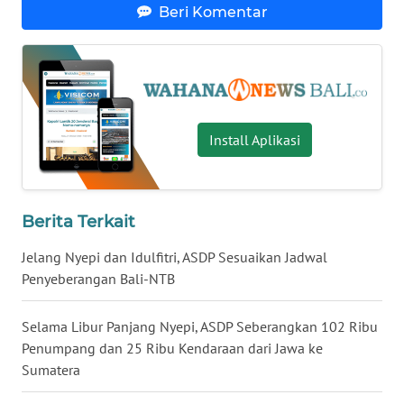
Beri Komentar
WN
PRIANGAN
TIMUR
WN
SEMARANG
Install Aplikasi
WN
SOLO
Berita Terkait
WN
Jelang Nyepi dan Idulfitri, ASDP Sesuaikan Jadwal
BOROBUDUR
Penyeberangan Bali-NTB
WN
Selama Libur Panjang Nyepi, ASDP Seberangkan 102 Ribu
MADURA
Penumpang dan 25 Ribu Kendaraan dari Jawa ke
Sumatera
WN