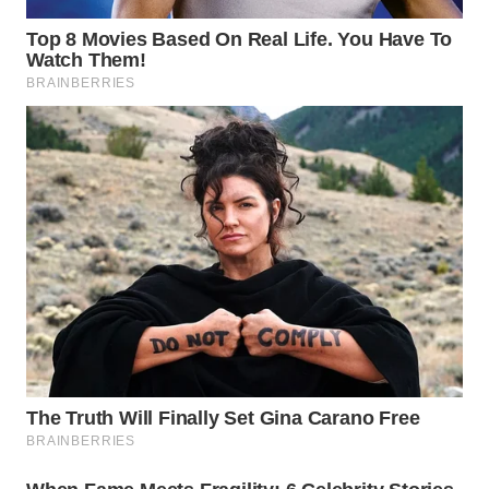
KARING
NEWS
JURNAL
MARITIM
HUMBANG
NEWS
GARONGGANG
NEWS
FISUELRI
ID
ENERGI
NEWS