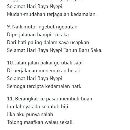
Selamat Hari Raya Nyepi
Mudah-mudahan terjagalah kedamaian.
WN
NUSANTARA
9. Naik motor ngebut-ngebutan
Diperjalanan hampir celaka
WN
JOGJA
Dari hati paling dalam saya ucapkan
Selamat Hari Raya Nyepi Tahun Baru Saka.
WN
10. Jalan-jalan pakai gerobak sapi
JATIM
Di perjalanan menemukan belati
Selamat Hari Raya Nyepi
WN
BALI
Semoga tercipta kedamaian hati.
11. Berangkat ke pasar membeli buah
WN
Jumlahnya ada sepuluh biji
KALBAR
Jika aku punya salah
WN
Tolong maafkan walau sekali.
KALTENG