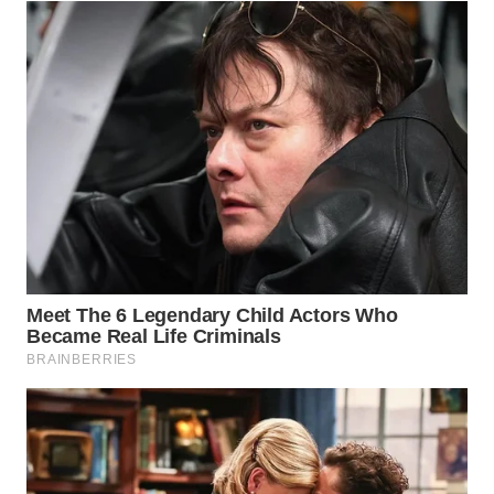
WAHANA
LISTRIK
WAHANA
TRAVEL
WAHANA
TV
WAHANANEWS
ID
WAHANANEWS
CO ID
WAHANANEWS
NET