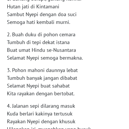
RIAU
Hutan jati di Kintamani
Sambut Nyepi dengan doa suci
WN
Semoga hati kembali murni.
SERAMBI
2. Buah duku di pohon cemara
WN
Tumbuh di tepi dekat istana
JAMBI
Buat umat Hindu se-Nusantara
Selamat Nyepi semoga bermakna.
WN
SULTRA
3. Pohon mahoni daunnya lebat
Tumbuh banyak jangan dibabat
WN
Selamat Nyepi buat sahabat
NTB
Kita rayakan dengan bertobat.
WN
4. Jalanan sepi dilarang masuk
SULTENG
Kuda berlari kakinya tertusuk
Rayakan Nyepi dengan khusuk
WN
SULBAR