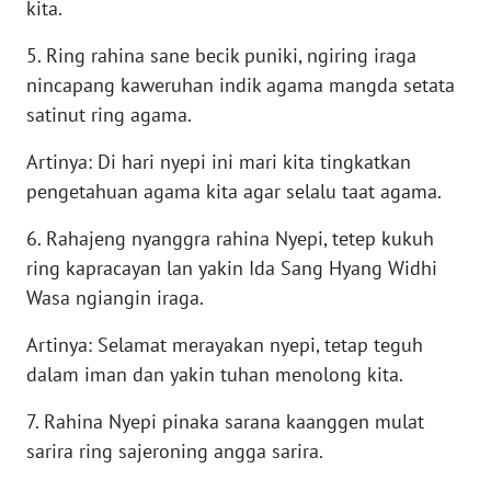
kita.
BEKASI
5. Ring rahina sane becik puniki, ngiring iraga
WN
nincapang kaweruhan indik agama mangda setata
BOGOR
satinut ring agama.
WN
Artinya: Di hari nyepi ini mari kita tingkatkan
DEPOK
pengetahuan agama kita agar selalu taat agama.
WN
6. Rahajeng nyanggra rahina Nyepi, tetep kukuh
TAPANULI
ring kapracayan lan yakin Ida Sang Hyang Widhi
UTARA
Wasa ngiangin iraga.
WN
Artinya: Selamat merayakan nyepi, tetap teguh
SAMOSIR
dalam iman dan yakin tuhan menolong kita.
WN
7. Rahina Nyepi pinaka sarana kaanggen mulat
PADANG
sarira ring sajeroning angga sarira.
LAWAS