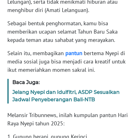
Lelungan), serta tidak menikmati hiburan atau
menghibur diri (Amati Lelanguan).
WN
BANTEN
Sebagai bentuk penghormatan, kamu bisa
memberikan ucapan selamat Tahun Baru Saka
WN
kepada teman atau sahabat yang merayakan.
NTT
Selain itu, membagikan
pantun
bertema Nyepi di
WN
media sosial juga bisa menjadi cara kreatif untuk
KEPRI
ikut memeriahkan momen sakral ini.
WN
Baca Juga:
PAPUA
Jelang Nyepi dan Idulfitri, ASDP Sesuaikan
Jadwal Penyeberangan Bali-NTB
WN
PAPUA
Melansir Tribunnews, inilah kumpulan pantun Hari
BARAT
Raya Nyepi tahun 2025:
WN
1. Gunung berapi, gunung Kerinci