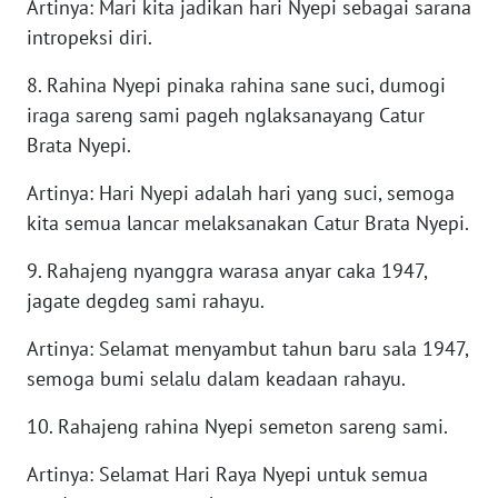
Artinya: Mari kita jadikan hari Nyepi sebagai sarana
WN
intropeksi diri.
SUMEDANG
8. Rahina Nyepi pinaka rahina sane suci, dumogi
WN
iraga sareng sami pageh nglaksanayang Catur
CIANJUR
Brata Nyepi.
WN
Artinya: Hari Nyepi adalah hari yang suci, semoga
KEPULAUAN
kita semua lancar melaksanakan Catur Brata Nyepi.
SERIBU
9. Rahajeng nyanggra warasa anyar caka 1947,
WN
jagate degdeg sami rahayu.
TANGERANG
Artinya: Selamat menyambut tahun baru sala 1947,
semoga bumi selalu dalam keadaan rahayu.
WN
BINJAI
10. Rahajeng rahina Nyepi semeton sareng sami.
WN
Artinya: Selamat Hari Raya Nyepi untuk semua
CIREBON