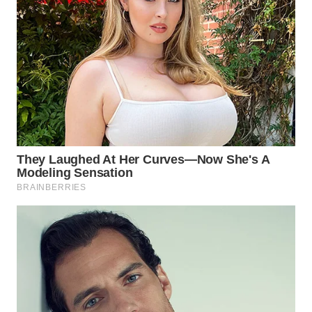
PORTAL
KONSUMEN
FORWAMKI
ALPERKLINAS
FORJASIDA
TAMBANG
NEWS
SITUNGIR
NEWS
SIDIKALANG
NEWS