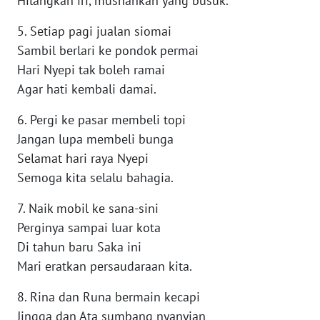
Hilangkan iri, musnahkan yang busuk.
5. Setiap pagi jualan siomai
WN
Sambil berlari ke pondok permai
BABEL
Hari Nyepi tak boleh ramai
Agar hati kembali damai.
WN
SUMBAR
6. Pergi ke pasar membeli topi
Jangan lupa membeli bunga
WN
Selamat hari raya Nyepi
SUMSEL
Semoga kita selalu bahagia.
WN
7. Naik mobil ke sana-sini
BENGKULU
Perginya sampai luar kota
Di tahun baru Saka ini
WN
LAMPUNG
Mari eratkan persaudaraan kita.
8. Rina dan Runa bermain kecapi
WN
Jingga dan Ata sumbang nyanyian
JATENG