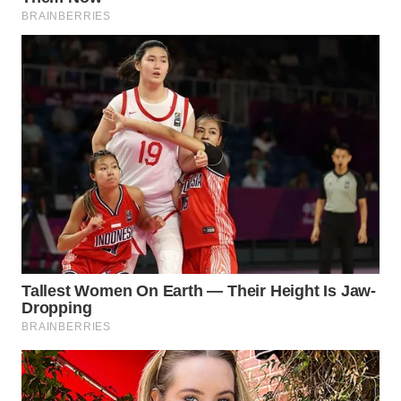
ID
MAWAKA
ID
MARTABAT
NET
PLN
WATCH
MKLI
LPKKI
LKKI
KOPEKLIN