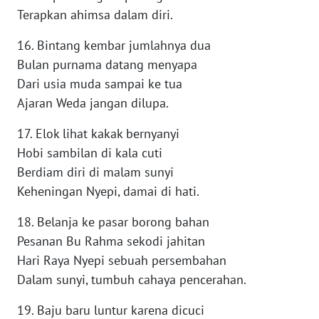
Terapkan ahimsa dalam diri.
WN
MALUKU
16. Bintang kembar jumlahnya dua
Bulan purnama datang menyapa
WN
Dari usia muda sampai ke tua
MALUT
Ajaran Weda jangan dilupa.
17. Elok lihat kakak bernyanyi
WN
DAIRI
Hobi sambilan di kala cuti
Berdiam diri di malam sunyi
WN
Keheningan Nyepi, damai di hati.
DANAU
TOBA
18. Belanja ke pasar borong bahan
Pesanan Bu Rahma sekodi jahitan
WN
Hari Raya Nyepi sebuah persembahan
NIAS
Dalam sunyi, tumbuh cahaya pencerahan.
WN
19. Baju baru luntur karena dicuci