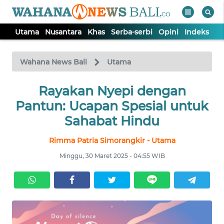
Utama
Nusantara
Khas
Serba-serbi
Opini
Indeks
WAHANA
Tutup
TV
Wahana News Bali
Utama
UTAMA
Rayakan Nyepi dengan
Pantun: Ucapan Spesial untuk
NUSANTARA
Sahabat Hindu
Rimma Patria Simorangkir - Utama
KHAS
Minggu, 30 Maret 2025 - 04:55 WIB
SERBA-
SERBI
OPINI