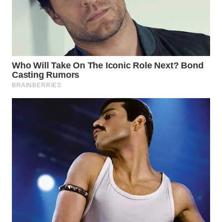
SIBARAGAS
NEWS
METRO
SIANTAR
NEWS
METRO
MEDAN
NEWS
METRO
JAKARTA
NEWS
KRT
NEWS