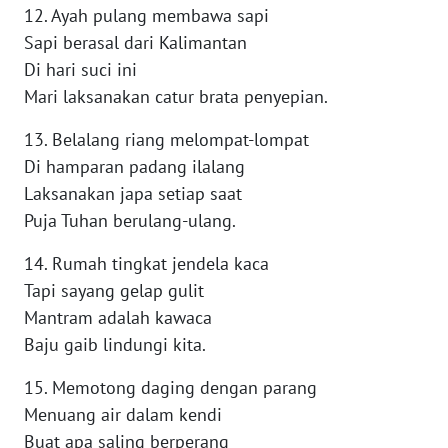
12. Ayah pulang membawa sapi
Sapi berasal dari Kalimantan
WN
KALTARA
Di hari suci ini
Mari laksanakan catur brata penyepian.
WN
13. Belalang riang melompat-lompat
KALSEL
Di hamparan padang ilalang
Laksanakan japa setiap saat
WN
KALTIM
Puja Tuhan berulang-ulang.
14. Rumah tingkat jendela kaca
WN
SULSEL
Tapi sayang gelap gulit
Mantram adalah kawaca
WN
Baju gaib lindungi kita.
GORONTALO
15. Memotong daging dengan parang
Menuang air dalam kendi
WN
SULUT
Buat apa saling berperang