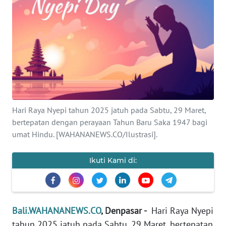
Informasi
INDEKS
BERITA
KONTAK
KAMI
Hari Raya Nyepi tahun 2025 jatuh pada Sabtu, 29 Maret,
INFO
bertepatan dengan perayaan Tahun Baru Saka 1947 bagi
IKLAN
umat Hindu. [WAHANANEWS.CO/Ilustrasi].
TENTANG
KAMI
Ikuti Kami di:
PEDOMAN
MEDIA
SIBER
Bali.WAHANANEWS.CO
, Denpasar -
Hari Raya Nyepi
tahun 2025 jatuh pada Sabtu, 29 Maret, bertepatan