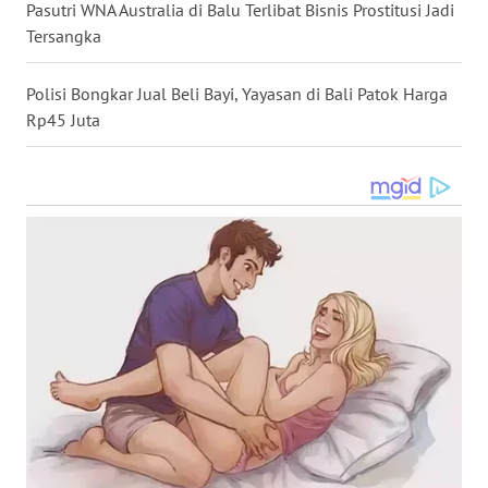
LANGKAT
Pasutri WNA Australia di Balu Terlibat Bisnis Prostitusi Jadi
Tersangka
WN
TAPANULI
Polisi Bongkar Jual Beli Bayi, Yayasan di Bali Patok Harga
SELATAN
Rp45 Juta
WN
TANJUNG
LESUNG
WN
KARO
WN
SIMALUNGUN
WN
LABUHANBATU