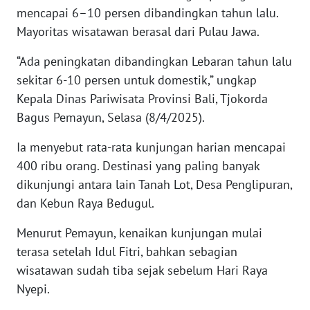
mencapai 6–10 persen dibandingkan tahun lalu.
Mayoritas wisatawan berasal dari Pulau Jawa.
WN
BABEL
“Ada peningkatan dibandingkan Lebaran tahun lalu
sekitar 6-10 persen untuk domestik,” ungkap
WN
Kepala Dinas Pariwisata Provinsi Bali, Tjokorda
SUMBAR
Bagus Pemayun, Selasa (8/4/2025).
WN
Ia menyebut rata-rata kunjungan harian mencapai
SUMSEL
400 ribu orang. Destinasi yang paling banyak
dikunjungi antara lain Tanah Lot, Desa Penglipuran,
WN
dan Kebun Raya Bedugul.
BENGKULU
Menurut Pemayun, kenaikan kunjungan mulai
WN
terasa setelah Idul Fitri, bahkan sebagian
LAMPUNG
wisatawan sudah tiba sejak sebelum Hari Raya
Nyepi.
WN
JATENG