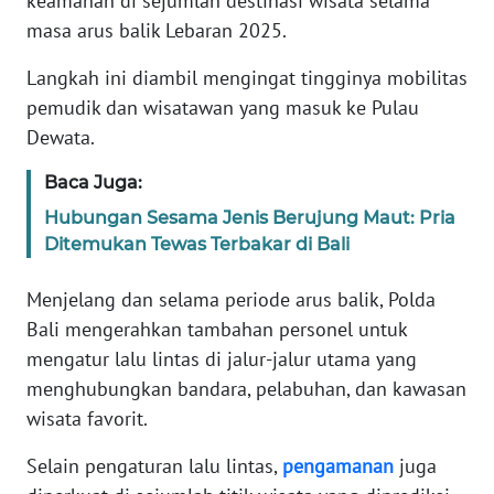
keamanan di sejumlah destinasi wisata selama
REDAKSI
masa arus balik Lebaran 2025.
Langkah ini diambil mengingat tingginya mobilitas
KARIR
pemudik dan wisatawan yang masuk ke Pulau
Dewata.
DISCLAIMER
Baca Juga:
Wahana
News
Hubungan Sesama Jenis Berujung Maut: Pria
Regional
Ditemukan Tewas Terbakar di Bali
WN
Menjelang dan selama periode arus balik, Polda
SUMUT
Bali mengerahkan tambahan personel untuk
mengatur lalu lintas di jalur-jalur utama yang
WN
menghubungkan bandara, pelabuhan, dan kawasan
JAKARTA
wisata favorit.
WN
Selain pengaturan lalu lintas,
pengamanan
juga
JABAR