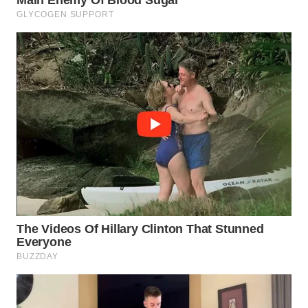
SURABAYA
WN
NATUNA
WN
BINTAN
WN
MANDALIKA
WN
LIKUPANG
WN
LABUANBAJO
WN
BORNEO