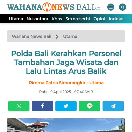
Utama
Nusantara
Khas
Serba-serbi
Opini
Indeks
WAHANA
Tutup
TV
Wahana News Bali
Utama
UTAMA
Polda Bali Kerahkan Personel
Tambahan Jaga Wisata dan
NUSANTARA
Lalu Lintas Arus Balik
Rimma Patria Simorangkir - Utama
KHAS
Rabu, 9 April 2025 - 07:40 WIB
SERBA-
SERBI
OPINI