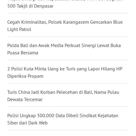
500 Takjil di Denpasar
WN
MALUKU
Cegah Kriminalitas, Polsek Karangasem Gencarkan Blue
Light Patrol
WN
MALUT
Polda Bali dan Awak Media Perkuat Sinergi Lewat Buka
Puasa Bersama
WN
DAIRI
2 Polisi Kuta Minta Uang ke Turis yang Lapor Hilang HP
Diperiksa Propam
WN
DANAU
Turis China Jadi Korban Pelecehan di Bali, Nama Pulau
TOBA
Dewata Tercemar
WN
NIAS
Polisi Ungkap 300.000 Data Dibeli Sindikat Kejahatan
Siber dari Dark Web
WN