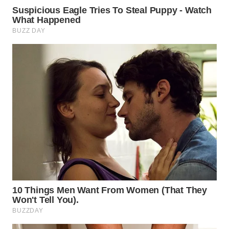
BEKASI
WN
BOGOR
WN
DEPOK
WN
TAPANULI
UTARA
WN
SAMOSIR
WN
PADANG
LAWAS