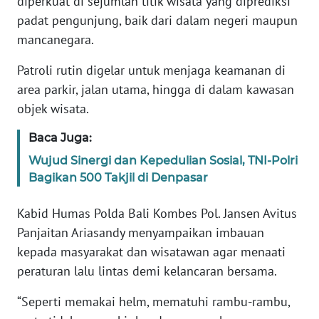
diperkuat di sejumlah titik wisata yang diprediksi
padat pengunjung, baik dari dalam negeri maupun
WN
mancanegara.
BANTEN
Patroli rutin digelar untuk menjaga keamanan di
WN
area parkir, jalan utama, hingga di dalam kawasan
NTT
objek wisata.
WN
Baca Juga:
KEPRI
Wujud Sinergi dan Kepedulian Sosial, TNI-Polri
Bagikan 500 Takjil di Denpasar
WN
PAPUA
Kabid Humas Polda Bali Kombes Pol. Jansen Avitus
Panjaitan Ariasandy menyampaikan imbauan
WN
kepada masyarakat dan wisatawan agar menaati
PAPUA
BARAT
peraturan lalu lintas demi kelancaran bersama.
“Seperti memakai helm, mematuhi rambu-rambu,
WN