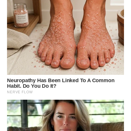
WN
SUMEDANG
WN
CIANJUR
WN
KEPULAUAN
SERIBU
WN
TANGERANG
WN
BINJAI
WN
CIREBON