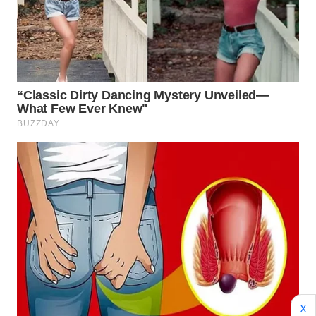
WAHANA
LISTRIK
WAHANA
TRAVEL
WAHANA
TV
WAHANANEWS
ID
WAHANANEWS
CO ID
WAHANANEWS
X
NET