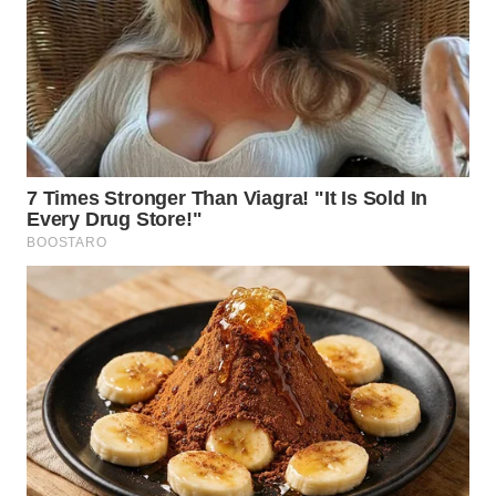
WN
INDRAMAYU
WN
KUNINGAN
WN
MAJALENGKA
WN
SUBANG
WN
SUKABUMI
WN
PURWAKARTA