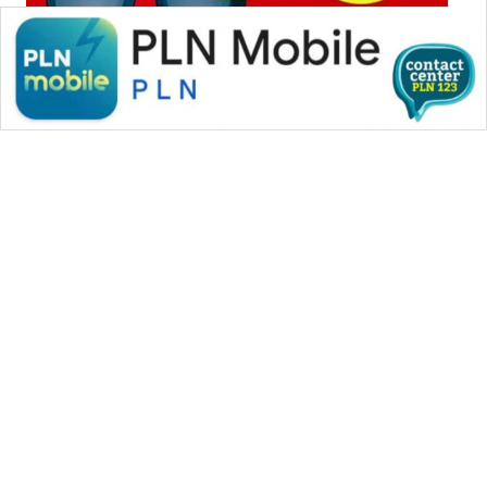
WAHANA
SPORT
WAHANA
UMKM
WAHANA
SELEB
WAHANA
PERSONA
WAHANA
OTOMOTIF
WAHANA
HEALTH