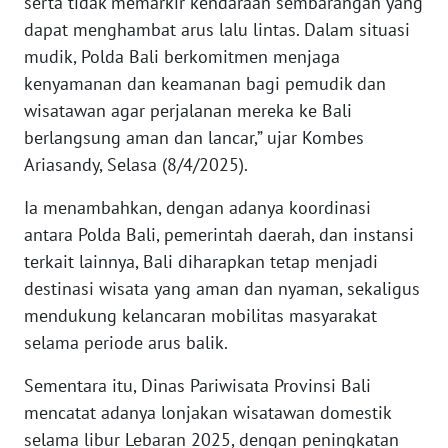
serta tidak memarkir kendaraan sembarangan yang
RIAU
dapat menghambat arus lalu lintas. Dalam situasi
mudik, Polda Bali berkomitmen menjaga
WN
SERAMBI
kenyamanan dan keamanan bagi pemudik dan
wisatawan agar perjalanan mereka ke Bali
WN
berlangsung aman dan lancar,” ujar Kombes
JAMBI
Ariasandy, Selasa (8/4/2025).
WN
Ia menambahkan, dengan adanya koordinasi
SULTRA
antara Polda Bali, pemerintah daerah, dan instansi
terkait lainnya, Bali diharapkan tetap menjadi
WN
destinasi wisata yang aman dan nyaman, sekaligus
NTB
mendukung kelancaran mobilitas masyarakat
selama periode arus balik.
WN
SULTENG
Sementara itu, Dinas Pariwisata Provinsi Bali
mencatat adanya lonjakan wisatawan domestik
WN
selama libur Lebaran 2025, dengan peningkatan
SULBAR