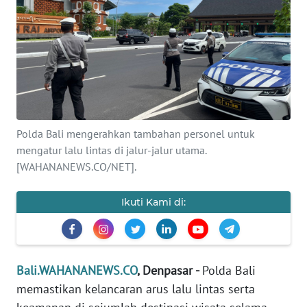
Informasi
INDEKS
BERITA
KONTAK
KAMI
Polda Bali mengerahkan tambahan personel untuk
mengatur lalu lintas di jalur-jalur utama.
INFO
[WAHANANEWS.CO/NET].
IKLAN
Ikuti Kami di:
TENTANG
KAMI
PEDOMAN
MEDIA
Bali.WAHANANEWS.CO
, Denpasar -
Polda Bali
SIBER
memastikan kelancaran arus lalu lintas serta