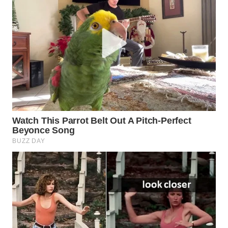
Wahana
Media
Group
WAHANA
NEWS
WAHANA
TANI
WAHANA
ADVOKAT
WAHANA
INFRASTRUKTUR
WAHANA
KONSUMEN