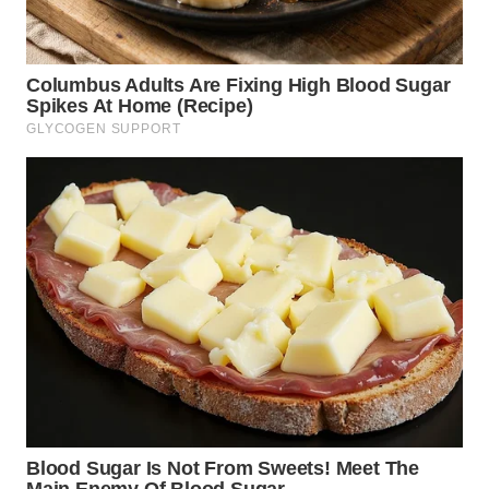
WN
PRIANGAN
TIMUR
WN
SEMARANG
WN
SOLO
WN
BOROBUDUR
WN
MADURA
WN