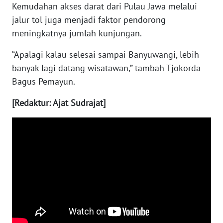
Kemudahan akses darat dari Pulau Jawa melalui
jalur tol juga menjadi faktor pendorong
WN
meningkatnya jumlah kunjungan.
NUSANTARA
“Apalagi kalau selesai sampai Banyuwangi, lebih
WN
banyak lagi datang wisatawan,” tambah Tjokorda
JOGJA
Bagus Pemayun.
WN
[Redaktur: Ajat Sudrajat]
JATIM
WN
BALI
WN
KALBAR
WN
KALTENG