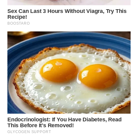
WN
TAPANULI
TENGAH
WN DELI
SERDANG
WN
TEBING
TINGGI
WN
PAKPAK
WN
KARAWANG
WN