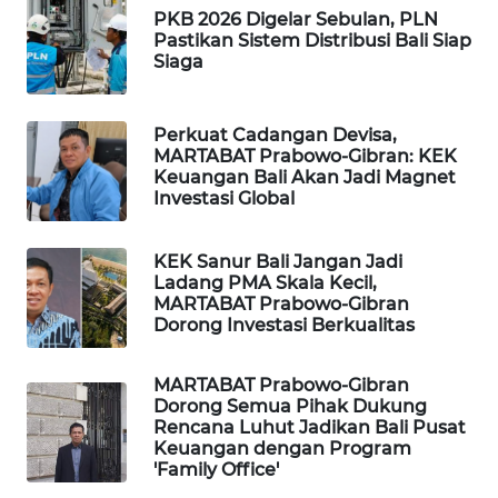
PKB 2026 Digelar Sebulan, PLN
Pastikan Sistem Distribusi Bali Siap
SIBARAGAS
Siaga
NEWS
Perkuat Cadangan Devisa,
METRO
MARTABAT Prabowo-Gibran: KEK
SIANTAR
Keuangan Bali Akan Jadi Magnet
NEWS
Investasi Global
METRO
KEK Sanur Bali Jangan Jadi
MEDAN
Ladang PMA Skala Kecil,
NEWS
MARTABAT Prabowo-Gibran
Dorong Investasi Berkualitas
METRO
JAKARTA
MARTABAT Prabowo-Gibran
NEWS
Dorong Semua Pihak Dukung
Rencana Luhut Jadikan Bali Pusat
Keuangan dengan Program
KRT
'Family Office'
NEWS