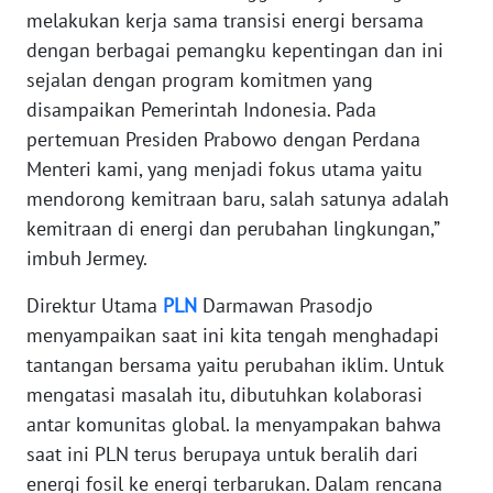
melakukan kerja sama transisi energi bersama
dengan berbagai pemangku kepentingan dan ini
WN
NUSANTARA
sejalan dengan program komitmen yang
disampaikan Pemerintah Indonesia. Pada
WN
pertemuan Presiden Prabowo dengan Perdana
JOGJA
Menteri kami, yang menjadi fokus utama yaitu
mendorong kemitraan baru, salah satunya adalah
WN
kemitraan di energi dan perubahan lingkungan,”
JATIM
imbuh Jermey.
WN
Direktur Utama
PLN
Darmawan Prasodjo
BALI
menyampaikan saat ini kita tengah menghadapi
tantangan bersama yaitu perubahan iklim. Untuk
WN
mengatasi masalah itu, dibutuhkan kolaborasi
KALBAR
antar komunitas global. Ia menyampakan bahwa
saat ini PLN terus berupaya untuk beralih dari
WN
energi fosil ke energi terbarukan. Dalam rencana
KALTENG