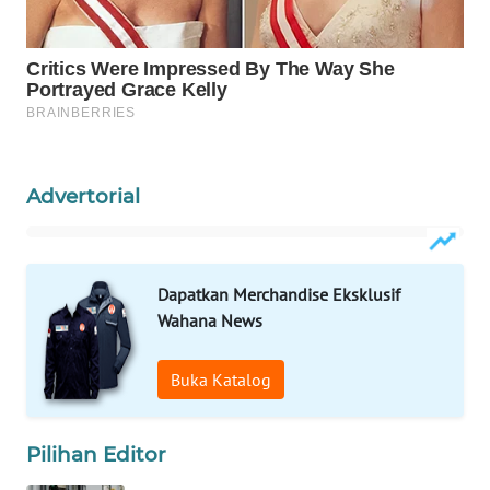
PORTAL
KONSUMEN
FORWAMKI
ALPERKLINAS
Advertorial
FORJASIDA
Dapatkan Merchandise Eksklusif
TAMBANG
Wahana News
NEWS
Buka Katalog
SITUNGIR
NEWS
Pilihan Editor
SIDIKALANG
NEWS