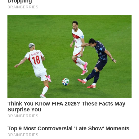
BEKASI
WN
BOGOR
WN
DEPOK
WN
TAPANULI
UTARA
WN
SAMOSIR
WN
PADANG
LAWAS