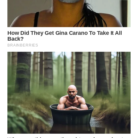
WAHANA
LISTRIK
WAHANA
TRAVEL
WAHANA
TV
WAHANANEWS
ID
WAHANANEWS
CO ID
WAHANANEWS
NET