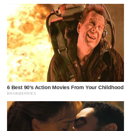
WN
SUMEDANG
WN
CIANJUR
WN
KEPULAUAN
SERIBU
WN
TANGERANG
WN
BINJAI
WN
CIREBON