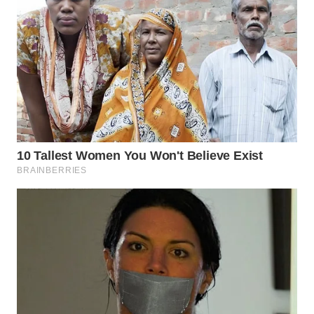
Wahana
Media
Group
WAHANA
NEWS
WAHANA
TANI
WAHANA
ADVOKAT
WAHANA
INFRASTRUKTUR
WAHANA
KONSUMEN