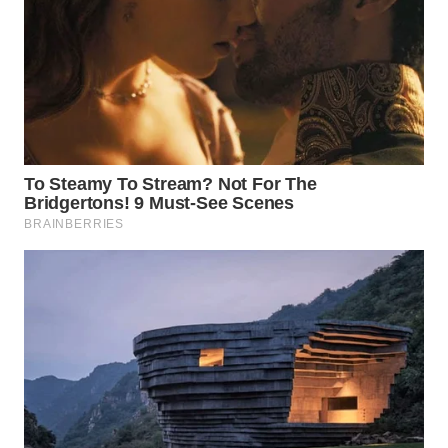
WN
INDRAMAYU
WN
KUNINGAN
WN
MAJALENGKA
WN
SUBANG
WN
SUKABUMI
WN
PURWAKARTA