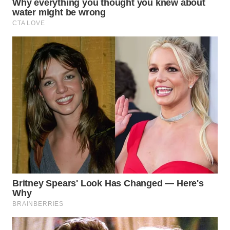
WAHANA
SPORT
WAHANA
UMKM
WAHANA
SELEB
WAHANA
PERSONA
WAHANA
OTOMOTIF
WAHANA
HEALTH