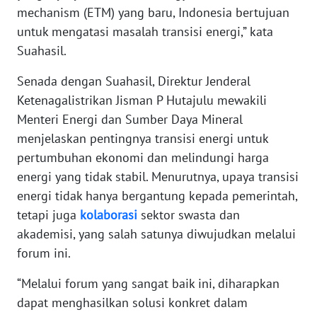
RIAU
mechanism (ETM) yang baru, Indonesia bertujuan
untuk mengatasi masalah transisi energi,” kata
WN
Suahasil.
SERAMBI
Senada dengan Suahasil, Direktur Jenderal
WN
Ketenagalistrikan Jisman P Hutajulu mewakili
JAMBI
Menteri Energi dan Sumber Daya Mineral
menjelaskan pentingnya transisi energi untuk
WN
pertumbuhan ekonomi dan melindungi harga
SULTRA
energi yang tidak stabil. Menurutnya, upaya transisi
energi tidak hanya bergantung kepada pemerintah,
WN
NTB
tetapi juga
kolaborasi
sektor swasta dan
akademisi, yang salah satunya diwujudkan melalui
WN
forum ini.
SULTENG
“Melalui forum yang sangat baik ini, diharapkan
dapat menghasilkan solusi konkret dalam
WN
SULBAR