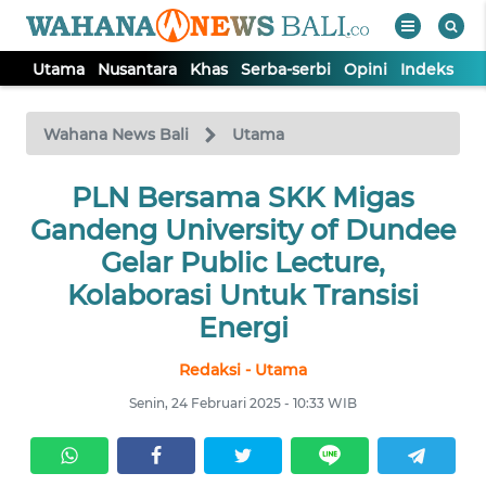
Utama
Nusantara
Khas
Serba-serbi
Opini
Indeks
WAHANA
Tutup
TV
Wahana News Bali
Utama
UTAMA
PLN Bersama SKK Migas
Gandeng University of Dundee
NUSANTARA
Gelar Public Lecture,
Kolaborasi Untuk Transisi
KHAS
Energi
Redaksi - Utama
SERBA-
SERBI
Senin, 24 Februari 2025 - 10:33 WIB
OPINI