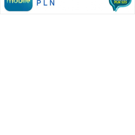
WAHANA MEDIA GROUP
|
|
|
WAHANA NEWS co
WAHANA TANI
WAHANA ADVOKAT
|
|
WAHANA INFRASTRUKTUR
WAHANA KONSUMEN
|
|
|
WAHANA LISTRIK
WAHANA TRAVEL
WAHANA TV
|
|
|
WAHANANEWS id
WAHANANEWS CO ID
WAHANANEWS NET
|
|
|
WAHANA SPORT ID
Wahana UMKM
Wahana Seleb
|
|
|
Wahana Persona
Wahana Otomotif
Wahana Health