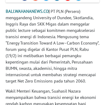
REDAKSI
BALI.WAHANANEWS.CO
|
PT PLN (Persero)
KARIR
menggandeng University of Dundee, Skotlandia,
Inggris Raya dan SKK Migas dalam menggelar
DISCLAIMER
public lecture sebagai komitmen mengakselerasi
transisi energi di Indonesia. Mengusung tema
Wahana
“Energy Transition Toward A Low–Carbon Economy”,
News
forum yang digelar di Kantor Pusat PLN, Rabu
Regional
(19/2) ini melibatkan berbagai pemangku
kepentingan mulai dari Pemerintah, Perusahaan
WN
SUMUT
BUMN, swasta, akademisi, hingga mitra
internasional untuk membahas strategi mencapai
WN
target Net Zero Emissions pada tahun 2060.
JAKARTA
Wakil Menteri Keuangan, Suahasil Nazara
menyampaikan bahwa transisi energi ke ekonomi
WN
JABAR
rendah karbon merupakan kesempatan bagi