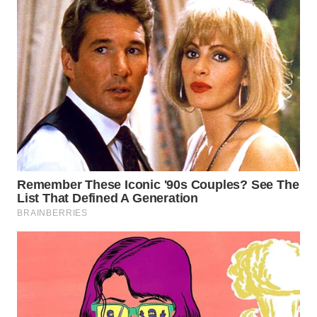
WAHANA
DESA
WISATA
LAPAK
WAHANA
Wahana
Network
KONSUMEN
LISTRIK
MASYARAKAT
KELISTRIKAN
WALINKI