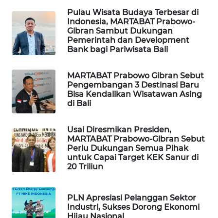
Pulau Wisata Budaya Terbesar di
KARING
Indonesia, MARTABAT Prabowo-
NEWS
Gibran Sambut Dukungan
Pemerintah dan Development
Bank bagi Pariwisata Bali
JURNAL
MARITIM
MARTABAT Prabowo Gibran Sebut
Pengembangan 3 Destinasi Baru
HUMBANG
Bisa Kendalikan Wisatawan Asing
NEWS
di Bali
GARONGGANG
Usai Diresmikan Presiden,
NEWS
MARTABAT Prabowo-Gibran Sebut
Perlu Dukungan Semua Pihak
untuk Capai Target KEK Sanur di
FISUELRI
20 Triliun
ID
ENERGI
PLN Apresiasi Pelanggan Sektor
Industri, Sukses Dorong Ekonomi
NEWS
Hijau Nasional