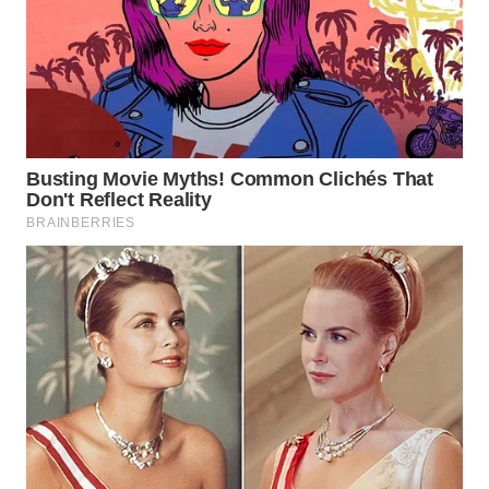
ID
MAWAKA
ID
MARTABAT
NET
PLN
WATCH
MKLI
LPKKI
LKKI
KOPEKLIN