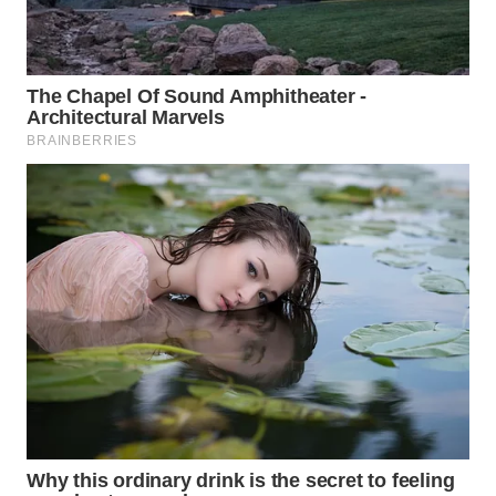
WN
PRIANGAN
TIMUR
WN
SEMARANG
WN
SOLO
WN
BOROBUDUR
WN
MADURA
WN