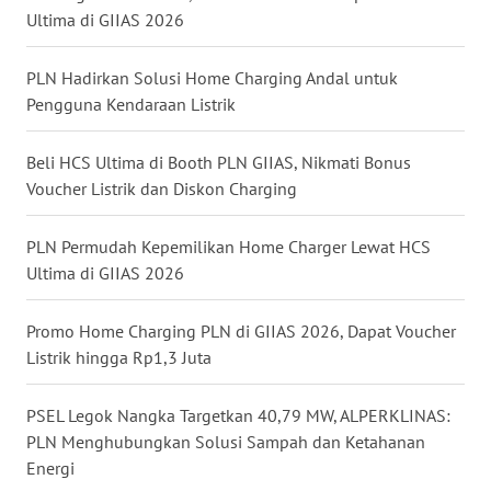
LANGKAT
Ultima di GIIAS 2026
WN
PLN Hadirkan Solusi Home Charging Andal untuk
TAPANULI
Pengguna Kendaraan Listrik
SELATAN
Beli HCS Ultima di Booth PLN GIIAS, Nikmati Bonus
WN
Voucher Listrik dan Diskon Charging
TANJUNG
LESUNG
PLN Permudah Kepemilikan Home Charger Lewat HCS
WN
Ultima di GIIAS 2026
KARO
Promo Home Charging PLN di GIIAS 2026, Dapat Voucher
WN
Listrik hingga Rp1,3 Juta
SIMALUNGUN
PSEL Legok Nangka Targetkan 40,79 MW, ALPERKLINAS:
WN
PLN Menghubungkan Solusi Sampah dan Ketahanan
LABUHANBATU
Energi