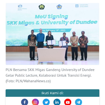
Informasi
INDEKS
BERITA
KONTAK
KAMI
INFO
IKLAN
PLN Bersama SKK Migas Gandeng University of Dundee
TENTANG
KAMI
Gelar Public Lecture, Kolaborasi Untuk Transisi Energi.
(Foto: PLN/WahanaNews.co)
PEDOMAN
MEDIA
Ikuti Kami di:
SIBER