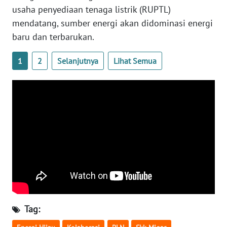
usaha penyediaan tenaga listrik (RUPTL)
mendatang, sumber energi akan didominasi energi
WN
KALTARA
baru dan terbarukan.
WN
1
2
Selanjutnya
Lihat Semua
KALSEL
WN
KALTIM
WN
SULSEL
WN
GORONTALO
Tag:
WN
SULUT