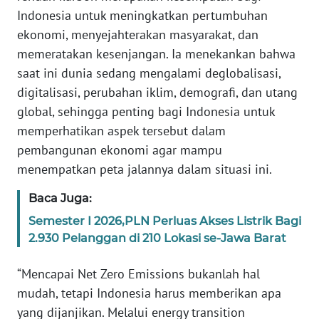
Indonesia untuk meningkatkan pertumbuhan
WN
ekonomi, menyejahterakan masyarakat, dan
BANTEN
memeratakan kesenjangan. Ia menekankan bahwa
saat ini dunia sedang mengalami deglobalisasi,
WN
digitalisasi, perubahan iklim, demografi, dan utang
NTT
global, sehingga penting bagi Indonesia untuk
memperhatikan aspek tersebut dalam
WN
pembangunan ekonomi agar mampu
KEPRI
menempatkan peta jalannya dalam situasi ini.
WN
Baca Juga:
PAPUA
Semester I 2026,PLN Perluas Akses Listrik Bagi
2.930 Pelanggan di 210 Lokasi se-Jawa Barat
WN
PAPUA
BARAT
“Mencapai Net Zero Emissions bukanlah hal
mudah, tetapi Indonesia harus memberikan apa
WN
yang dijanjikan. Melalui energy transition