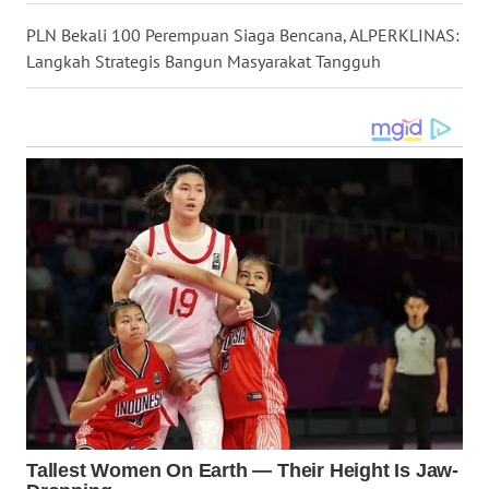
WN
PLN Bekali 100 Perempuan Siaga Bencana, ALPERKLINAS:
TAPANULI
Langkah Strategis Bangun Masyarakat Tangguh
TENGAH
WN DELI
SERDANG
WN
TEBING
TINGGI
WN
PAKPAK
WN
KARAWANG
WN