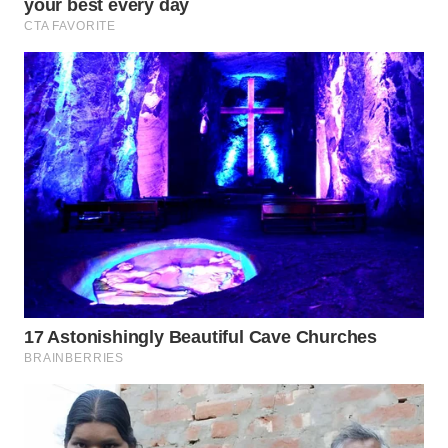
SURABAYA
WN
NATUNA
WN
BINTAN
WN
MANDALIKA
WN
LIKUPANG
WN
LABUANBAJO
WN
BORNEO