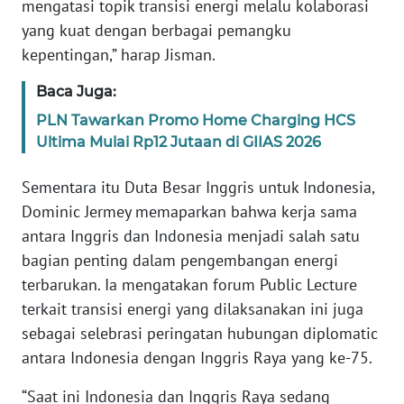
mengatasi topik transisi energi melalu kolaborasi
yang kuat dengan berbagai pemangku
WN
kepentingan,” harap Jisman.
BABEL
Baca Juga:
WN
PLN Tawarkan Promo Home Charging HCS
SUMBAR
Ultima Mulai Rp12 Jutaan di GIIAS 2026
WN
Sementara itu Duta Besar Inggris untuk Indonesia,
SUMSEL
Dominic Jermey memaparkan bahwa kerja sama
antara Inggris dan Indonesia menjadi salah satu
WN
bagian penting dalam pengembangan energi
BENGKULU
terbarukan. Ia mengatakan forum Public Lecture
terkait transisi energi yang dilaksanakan ini juga
WN
sebagai selebrasi peringatan hubungan diplomatic
LAMPUNG
antara Indonesia dengan Inggris Raya yang ke-75.
WN
“Saat ini Indonesia dan Inggris Raya sedang
JATENG