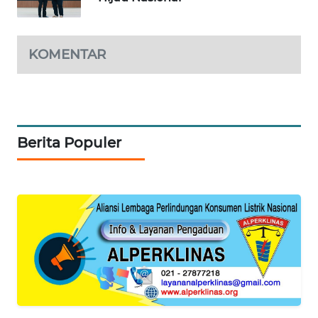
CILEUNGSI
NEWS
KOMENTAR
BERKAT
NEWS
BERAMPU
Berita Populer
NEWS
ANUGERAH
NEWS
AKHLAK
ID
PERAPKI
NEWS