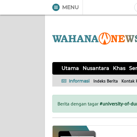
MENU
WAHANA
Tutup
TV
UTAMA
NUSANTARA
Utama
Nusantara
Khas
Ser
KHAS
Informasi
Indeks Berita
Kontak 
SERBA-
SERBI
Berita dengan tagar
#university-of-d
OPINI
Informasi