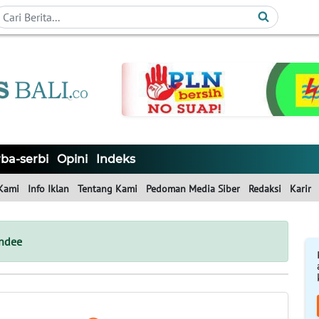
ba-serbi
Opini
Indeks
Kami
Info Iklan
Tentang Kami
Pedoman Media Siber
Redaksi
Karir
undee