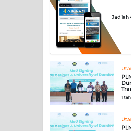
INDEKS
Jadilah
BERITA
KONTAK
KAMI
INFO
IKLAN
Ut
PLN
TENTANG
Dun
KAMI
Tra
1 ta
PEDOMAN
MEDIA
SIBER
Ut
REDAKSI
PLN