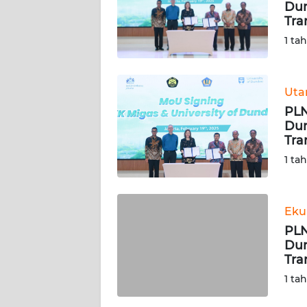
Dun
Tra
KARIR
1 ta
DISCLAIMER
Ut
Wahana
PLN
News
Regional
Dun
Tra
1 ta
WN
SUMUT
Eku
WN
JAKARTA
PLN
Dun
Tra
WN
JABAR
1 ta