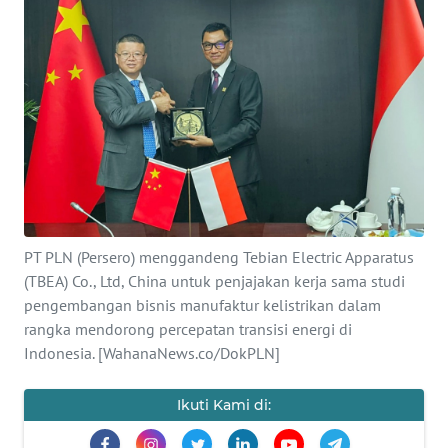
Informasi
INDEKS
BERITA
KONTAK
KAMI
INFO
IKLAN
PT PLN (Persero) menggandeng Tebian Electric Apparatus
(TBEA) Co., Ltd, China untuk penjajakan kerja sama studi
TENTANG
pengembangan bisnis manufaktur kelistrikan dalam
KAMI
rangka mendorong percepatan transisi energi di
Indonesia. [WahanaNews.co/DokPLN]
PEDOMAN
MEDIA
Ikuti Kami di:
SIBER