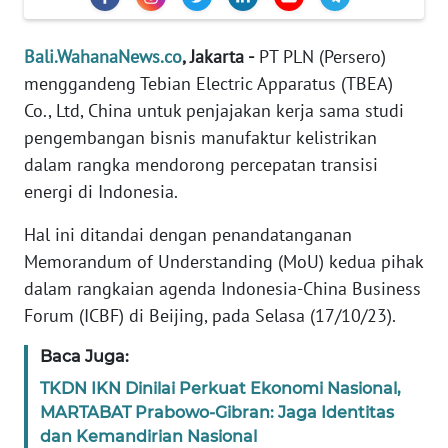
REDAKSI
Bali.WahanaNews.co
, Jakarta -
PT PLN (Persero)
KARIR
menggandeng Tebian Electric Apparatus (TBEA)
Co., Ltd, China untuk penjajakan kerja sama studi
DISCLAIMER
pengembangan bisnis manufaktur kelistrikan
dalam rangka mendorong percepatan transisi
Wahana
energi di Indonesia.
News
Regional
Hal ini ditandai dengan penandatanganan
Memorandum of Understanding (MoU) kedua pihak
WN
SUMUT
dalam rangkaian agenda Indonesia-China Business
Forum (ICBF) di Beijing, pada Selasa (17/10/23).
WN
Baca Juga:
JAKARTA
TKDN IKN Dinilai Perkuat Ekonomi Nasional,
MARTABAT Prabowo-Gibran: Jaga Identitas
WN
JABAR
dan Kemandirian Nasional