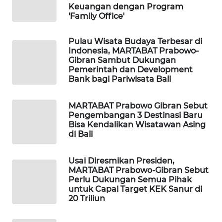
Keuangan dengan Program
'Family Office'
SIBARAGAS
NEWS
Pulau Wisata Budaya Terbesar di
Indonesia, MARTABAT Prabowo-
Gibran Sambut Dukungan
METRO
Pemerintah dan Development
SIANTAR
Bank bagi Pariwisata Bali
NEWS
MARTABAT Prabowo Gibran Sebut
METRO
Pengembangan 3 Destinasi Baru
MEDAN
Bisa Kendalikan Wisatawan Asing
NEWS
di Bali
METRO
Usai Diresmikan Presiden,
JAKARTA
MARTABAT Prabowo-Gibran Sebut
NEWS
Perlu Dukungan Semua Pihak
untuk Capai Target KEK Sanur di
20 Triliun
KRT
NEWS