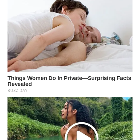
WAHANA
LISTRIK
WAHANA
TRAVEL
WAHANA
TV
WAHANANEWS
ID
WAHANANEWS
CO ID
WAHANANEWS
NET