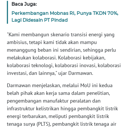
RIAU
Baca Juga:
Perkembangan Mobnas RI, Punya TKDN 70%,
WN
Lagi Didesain PT Pindad
SERAMBI
"Kami membangun skenario transisi energi yang
WN
ambisius, tetapi kami tidak akan mampu
JAMBI
menanggung beban ini sendirian, sehingga perlu
melakukan kolaborasi. Kolaborasi kebijakan,
WN
SULTRA
kolaborasi teknologi, kolaborasi inovasi, kolaborasi
investasi, dan lainnya," ujar Darmawan.
WN
Darmawan menjelaskan, melalui MoU ini kedua
NTB
belah pihak akan kerja sama dalam penelitian,
pengembangan manufaktur peralatan dan
WN
SULTENG
infrastruktur kelistrikan hingga pembangkit listrik
energi terbarukan, meliputi pembangkit listrik
WN
tenaga surya (PLTS), pembangkit listrik tenaga air
SULBAR