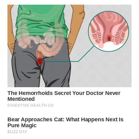
WN
SUMEDANG
WN
CIANJUR
WN
KEPULAUAN
SERIBU
WN
TANGERANG
WN
BINJAI
WN
CIREBON