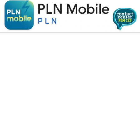
WAHANA MEDIA GROUP
|
|
|
WAHANA NEWS co
WAHANA TANI
WAHANA ADVOKAT
|
|
WAHANA INFRASTRUKTUR
WAHANA KONSUMEN
|
|
|
WAHANA LISTRIK
WAHANA TRAVEL
WAHANA TV
|
|
|
WAHANANEWS id
WAHANANEWS CO ID
WAHANANEWS NET