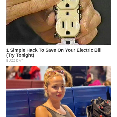
WN
PRIANGAN
TIMUR
WN
SEMARANG
WN
SOLO
WN
BOROBUDUR
WN
MADURA
WN