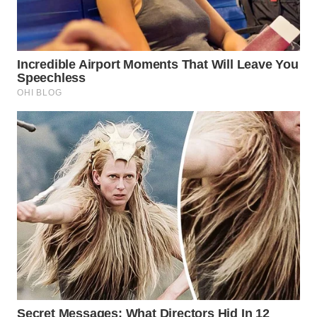
SURABAYA
WN
NATUNA
WN
BINTAN
WN
MANDALIKA
WN
LIKUPANG
WN
LABUANBAJO
WN
BORNEO