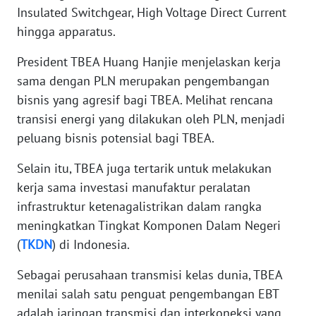
Insulated Switchgear, High Voltage Direct Current
hingga apparatus.
WN
NUSANTARA
President TBEA Huang Hanjie menjelaskan kerja
sama dengan PLN merupakan pengembangan
WN
bisnis yang agresif bagi TBEA. Melihat rencana
JOGJA
transisi energi yang dilakukan oleh PLN, menjadi
peluang bisnis potensial bagi TBEA.
WN
JATIM
Selain itu, TBEA juga tertarik untuk melakukan
kerja sama investasi manufaktur peralatan
WN
infrastruktur ketenagalistrikan dalam rangka
BALI
meningkatkan Tingkat Komponen Dalam Negeri
WN
(
TKDN
) di Indonesia.
KALBAR
Sebagai perusahaan transmisi kelas dunia, TBEA
menilai salah satu penguat pengembangan EBT
WN
KALTENG
adalah jaringan transmisi dan interkoneksi yang