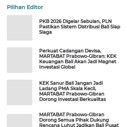
Pilihan Editor
PORTAL
KONSUMEN
PKB 2026 Digelar Sebulan, PLN
Pastikan Sistem Distribusi Bali Siap
Siaga
FORWAMKI
ALPERKLINAS
Perkuat Cadangan Devisa,
MARTABAT Prabowo-Gibran: KEK
Keuangan Bali Akan Jadi Magnet
FORJASIDA
Investasi Global
TAMBANG
KEK Sanur Bali Jangan Jadi
NEWS
Ladang PMA Skala Kecil,
MARTABAT Prabowo-Gibran
SITUNGIR
Dorong Investasi Berkualitas
NEWS
MARTABAT Prabowo-Gibran
Dorong Semua Pihak Dukung
SIDIKALANG
Rencana Luhut Jadikan Bali Pusat
NEWS