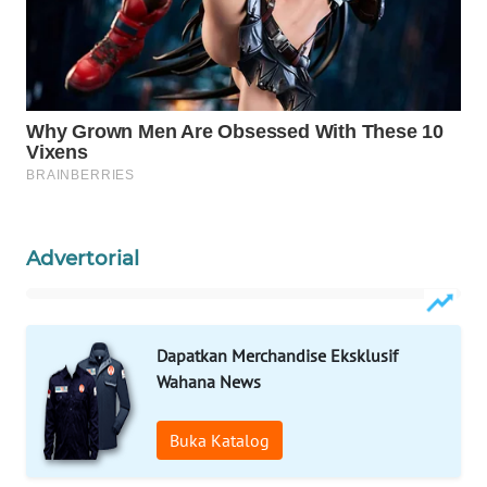
ID
MAWAKA
ID
MARTABAT
NET
PLN
WATCH
Advertorial
MKLI
Dapatkan Merchandise Eksklusif
LPKKI
Wahana News
LKKI
Buka Katalog
KOPEKLIN