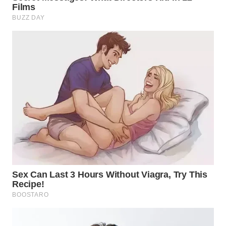
Wahana
Media
Group
WAHANA
NEWS
WAHANA
TANI
WAHANA
ADVOKAT
WAHANA
INFRASTRUKTUR
WAHANA
KONSUMEN