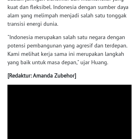
kuat dan fleksibel. Indonesia dengan sumber daya
WN
alam yang melimpah menjadi salah satu tonggak
KALTARA
transisi energi dunia.
"Indonesia merupakan salah satu negara dengan
WN
KALSEL
potensi pembangunan yang agresif dan terdepan.
Kami melihat kerja sama ini merupakan langkah
WN
yang baik untuk masa depan," ujar Huang.
KALTIM
[Redaktur: Amanda Zubehor]
WN
SULSEL
WN
GORONTALO
WN
SULUT