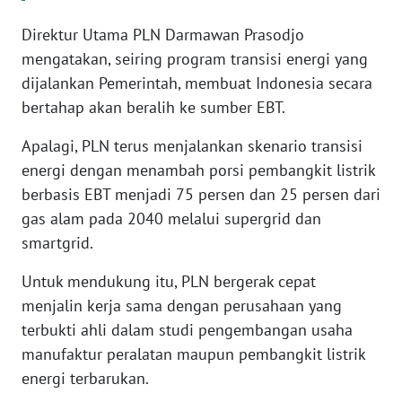
Direktur Utama PLN Darmawan Prasodjo
WN
BANTEN
mengatakan, seiring program transisi energi yang
dijalankan Pemerintah, membuat Indonesia secara
WN
bertahap akan beralih ke sumber EBT.
NTT
Apalagi, PLN terus menjalankan skenario transisi
WN
energi dengan menambah porsi pembangkit listrik
KEPRI
berbasis EBT menjadi 75 persen dan 25 persen dari
gas alam pada 2040 melalui supergrid dan
WN
smartgrid.
PAPUA
Untuk mendukung itu, PLN bergerak cepat
WN
menjalin kerja sama dengan perusahaan yang
PAPUA
terbukti ahli dalam studi pengembangan usaha
BARAT
manufaktur peralatan maupun pembangkit listrik
energi terbarukan.
WN