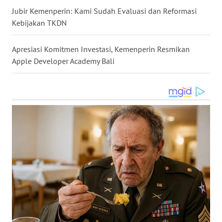
WN
Jubir Kemenperin: Kami Sudah Evaluasi dan Reformasi
TAPANULI
Kebijakan TKDN
TENGAH
Apresiasi Komitmen Investasi, Kemenperin Resmikan
WN DELI
Apple Developer Academy Bali
SERDANG
WN
TEBING
TINGGI
WN
PAKPAK
WN
KARAWANG
WN