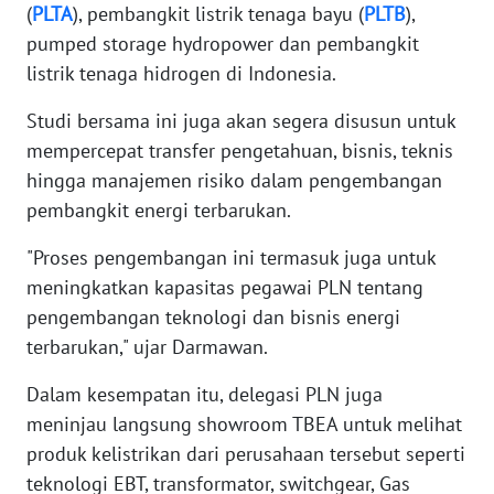
(
PLTA
), pembangkit listrik tenaga bayu (
PLTB
),
pumped storage hydropower dan pembangkit
WN
listrik tenaga hidrogen di Indonesia.
BABEL
Studi bersama ini juga akan segera disusun untuk
WN
mempercepat transfer pengetahuan, bisnis, teknis
SUMBAR
hingga manajemen risiko dalam pengembangan
pembangkit energi terbarukan.
WN
SUMSEL
"Proses pengembangan ini termasuk juga untuk
meningkatkan kapasitas pegawai PLN tentang
WN
pengembangan teknologi dan bisnis energi
BENGKULU
terbarukan," ujar Darmawan.
WN
Dalam kesempatan itu, delegasi PLN juga
LAMPUNG
meninjau langsung showroom TBEA untuk melihat
produk kelistrikan dari perusahaan tersebut seperti
WN
teknologi EBT, transformator, switchgear, Gas
JATENG