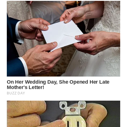
WN
INDRAMAYU
WN
KUNINGAN
WN
MAJALENGKA
WN
SUBANG
WN
SUKABUMI
WN
PURWAKARTA