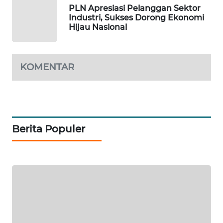
PLN Apresiasi Pelanggan Sektor
Industri, Sukses Dorong Ekonomi
KARING
Hijau Nasional
NEWS
JURNAL
MARITIM
KOMENTAR
HUMBANG
NEWS
Berita Populer
GARONGGANG
NEWS
FISUELRI
ID
ENERGI
NEWS