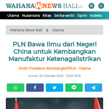
Utama
Nusantara
Khas
Serba-serbi
Opini
Indeks
WAHANA
Tutup
TV
Wahana News Bali
Utama
UTAMA
PLN Bawa Ilmu dari Negeri
China untuk Kembangkan
NUSANTARA
Manufaktur Ketenagalistrikan
Andri Frestana Simorangkir/PLN - Utama
KHAS
Jumat, 20 Oktober 2023 - 13:00 WIB
SERBA-
SERBI
OPINI