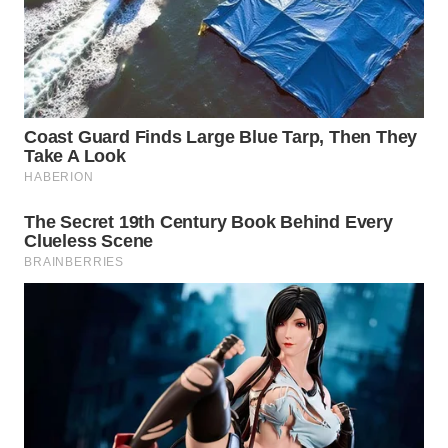
WAHANA
DESA
WISATA
LAPAK
WAHANA
Wahana
Network
KONSUMEN
LISTRIK
MASYARAKAT
KELISTRIKAN
WALINKI