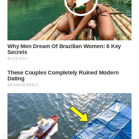
WAHANA
SPORT
WAHANA
UMKM
WAHANA
SELEB
WAHANA
PERSONA
WAHANA
OTOMOTIF
WAHANA
HEALTH