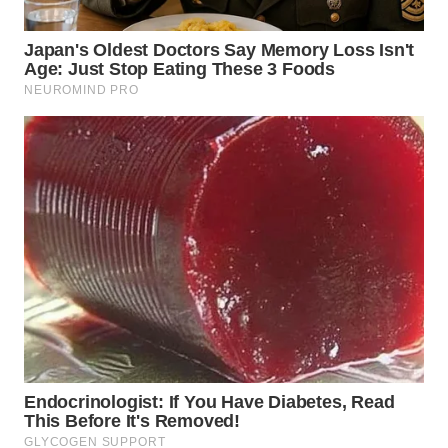
BEKASI
WN
BOGOR
WN
DEPOK
WN
TAPANULI
UTARA
WN
SAMOSIR
WN
PADANG
LAWAS