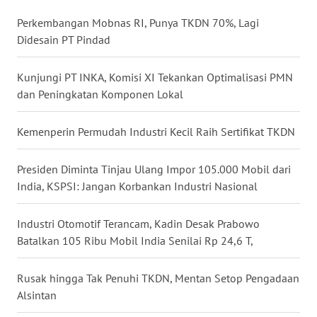
LANGKAT
Perkembangan Mobnas RI, Punya TKDN 70%, Lagi
Didesain PT Pindad
WN
TAPANULI
SELATAN
Kunjungi PT INKA, Komisi XI Tekankan Optimalisasi PMN
dan Peningkatan Komponen Lokal
WN
TANJUNG
Kemenperin Permudah Industri Kecil Raih Sertifikat TKDN
LESUNG
Presiden Diminta Tinjau Ulang Impor 105.000 Mobil dari
WN
India, KSPSI: Jangan Korbankan Industri Nasional
KARO
Industri Otomotif Terancam, Kadin Desak Prabowo
WN
Batalkan 105 Ribu Mobil India Senilai Rp 24,6 T,
SIMALUNGUN
Rusak hingga Tak Penuhi TKDN, Mentan Setop Pengadaan
WN
LABUHANBATU
Alsintan