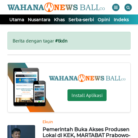
Utama
Nusantara
Khas
Serba-serbi
Opini
Indeks
WAHANA
Tutup
TV
Berita dengan tagar
#tkdn
UTAMA
NUSANTARA
KHAS
Install Aplikasi
SERBA-
SERBI
Ekuin
Pemerintah Buka Akses Produsen
OPINI
Lokal di KEK, MARTABAT Prabowo-