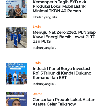
RIAU
Kemenperin Tagih BYD dkk
Produksi Lokal Mobil Listrik
Minimal TKDN 40 Persen
WN
11 bulan yang lalu
SERAMBI
Ekuin
WN
Menuju Net Zero 2060, PLN Siap
JAMBI
Kawal Energi Bersih Lewat PLTP
dan PLTS
1 tahun yang lalu
WN
SULTRA
Ekuin
WN
Industri Panel Surya Investasi
NTB
Rp1,5 Triliun di Kendal Dukung
Kemandirian EBT
WN
1 tahun yang lalu
SULTENG
Utama
Gencarkan Produk Lokal, Alatan
WN
Asasta Gelar Talkshow
SULBAR