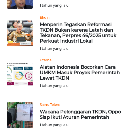
1 tahun yang lalu
WN
Ekuin
BABEL
Menperin Tegaskan Reformasi
TKDN Bukan karena Latah dan
Tekanan, Perpres 46/2025 untuk
WN
Perkuat Industri Lokal
SUMBAR
1 tahun yang lalu
WN
Utama
SUMSEL
Alatan Indonesia Bocorkan Cara
UMKM Masuk Proyek Pemerintah
Lewat TKDN
WN
BENGKULU
1 tahun yang lalu
WN
Sains-Tekno
LAMPUNG
Wacana Pelonggaran TKDN, Oppo
Siap Ikuti Aturan Pemerintah
WN
1 tahun yang lalu
JATENG