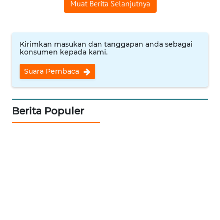
Muat Berita Selanjutnya
WN
INDRAMAYU
Kirimkan masukan dan tanggapan anda sebagai
konsumen kepada kami.
WN
KUNINGAN
Suara Pembaca
WN
MAJALENGKA
Berita Populer
WN
SUBANG
WN
SUKABUMI
WN
PURWAKARTA