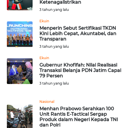
BEKASI
Ketenagalistrikan
3 tahun yang lalu
WN
Ekuin
BOGOR
Menperin Sebut Sertifikasi TKDN
Kini Lebih Cepat, Akuntabel, dan
WN
Transparan
DEPOK
3 tahun yang lalu
Ekuin
WN
Gubernur Khofifah: Nilai Realisasi
TAPANULI
Transaksi Belanja PDN Jatim Capai
UTARA
79 Persen
3 tahun yang lalu
WN
SAMOSIR
Nasional
WN
Menhan Prabowo Serahkan 100
PADANG
Unit Rantis E-Tactical Sergap
LAWAS
Produk dalam Negeri Kepada TNI
dan Polri