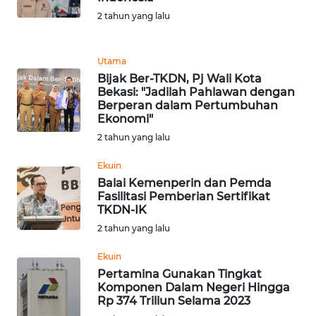
2 tahun yang lalu
WN
MALUKU
Utama
Bijak Ber-TKDN, Pj Wali Kota
WN
Bekasi: "Jadilah Pahlawan dengan
MALUT
Berperan dalam Pertumbuhan
Ekonomi"
WN
2 tahun yang lalu
DAIRI
Ekuin
Balai Kemenperin dan Pemda
WN
Fasilitasi Pemberian Sertifikat
DANAU
TKDN-IK
TOBA
2 tahun yang lalu
WN
Ekuin
NIAS
Pertamina Gunakan Tingkat
Komponen Dalam Negeri Hingga
Rp 374 Triliun Selama 2023
WN