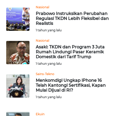
Nasional
WN
Prabowo Instruksikan Perubahan
NUSANTARA
Regulasi TKDN Lebih Fleksibel dan
Realistis
1 tahun yang lalu
WN
JOGJA
Nasional
Asaki: TKDN dan Program 3 Juta
WN
Rumah Lindungi Pasar Keramik
JATIM
Domestik dari Tarif Trump
1 tahun yang lalu
WN
Sains-Tekno
BALI
Menkomdigi Ungkap iPhone 16
Telah Kantongi Sertifikasi, Kapan
WN
Mulai Dijual di RI?
KALBAR
1 tahun yang lalu
WN
KALTENG
Ekuin