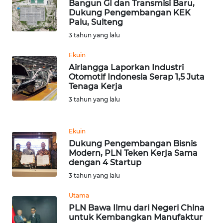
Bangun GI dan Transmisi Baru,
WN
Dukung Pengembangan KEK
TAPANULI
Palu, Sulteng
TENGAH
3 tahun yang lalu
Ekuin
WN DELI
Airlangga Laporkan Industri
SERDANG
Otomotif Indonesia Serap 1,5 Juta
Tenaga Kerja
WN
3 tahun yang lalu
TEBING
TINGGI
Ekuin
WN
Dukung Pengembangan Bisnis
PAKPAK
Modern, PLN Teken Kerja Sama
dengan 4 Startup
3 tahun yang lalu
WN
KARAWANG
Utama
PLN Bawa Ilmu dari Negeri China
WN
untuk Kembangkan Manufaktur