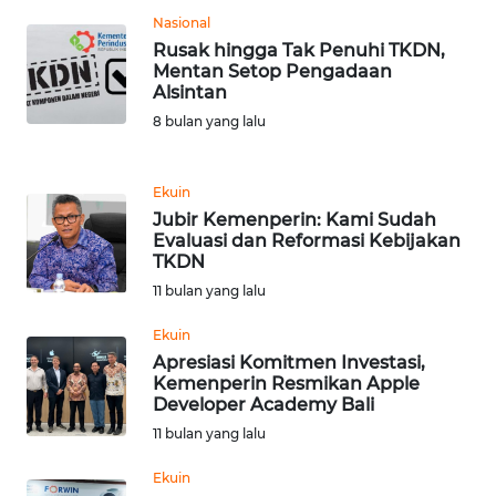
Nasional
WN
Rusak hingga Tak Penuhi TKDN,
BANTEN
Mentan Setop Pengadaan
Alsintan
8 bulan yang lalu
WN
NTT
Ekuin
WN
Jubir Kemenperin: Kami Sudah
KEPRI
Evaluasi dan Reformasi Kebijakan
TKDN
WN
11 bulan yang lalu
PAPUA
Ekuin
Apresiasi Komitmen Investasi,
WN
Kemenperin Resmikan Apple
PAPUA
Developer Academy Bali
BARAT
11 bulan yang lalu
WN
Ekuin