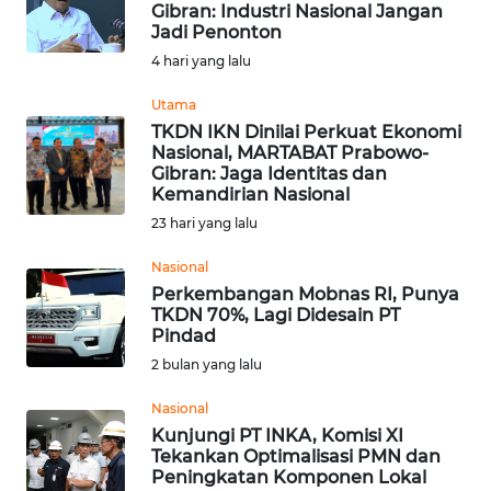
Gibran: Industri Nasional Jangan
Informasi
Jadi Penonton
4 hari yang lalu
INDEKS
BERITA
Utama
TKDN IKN Dinilai Perkuat Ekonomi
Nasional, MARTABAT Prabowo-
KONTAK
Gibran: Jaga Identitas dan
KAMI
Kemandirian Nasional
23 hari yang lalu
INFO
IKLAN
Nasional
Perkembangan Mobnas RI, Punya
TKDN 70%, Lagi Didesain PT
TENTANG
Pindad
KAMI
2 bulan yang lalu
PEDOMAN
Nasional
MEDIA
Kunjungi PT INKA, Komisi XI
SIBER
Tekankan Optimalisasi PMN dan
Peningkatan Komponen Lokal