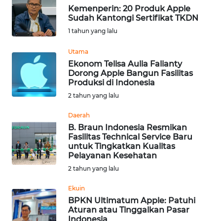
Kemenperin: 20 Produk Apple
Sudah Kantongi Sertifikat TKDN
WN
1 tahun yang lalu
KALTARA
Utama
WN
Ekonom Telisa Aulia Falianty
KALSEL
Dorong Apple Bangun Fasilitas
Produksi di Indonesia
WN
2 tahun yang lalu
KALTIM
Daerah
B. Braun Indonesia Resmikan
WN
Fasilitas Technical Service Baru
SULSEL
untuk Tingkatkan Kualitas
Pelayanan Kesehatan
WN
2 tahun yang lalu
GORONTALO
Ekuin
BPKN Ultimatum Apple: Patuhi
WN
Aturan atau Tinggalkan Pasar
SULUT
Indonesia