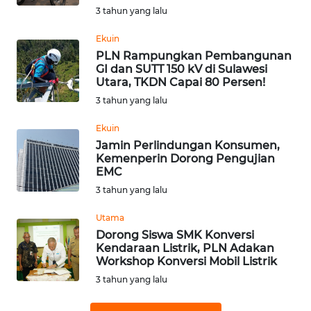
3 tahun yang lalu
WN
SUMEDANG
Ekuin
PLN Rampungkan Pembangunan
WN
GI dan SUTT 150 kV di Sulawesi
CIANJUR
Utara, TKDN Capai 80 Persen!
3 tahun yang lalu
WN
Ekuin
KEPULAUAN
Jamin Perlindungan Konsumen,
SERIBU
Kemenperin Dorong Pengujian
EMC
WN
3 tahun yang lalu
TANGERANG
Utama
Dorong Siswa SMK Konversi
WN
Kendaraan Listrik, PLN Adakan
BINJAI
Workshop Konversi Mobil Listrik
3 tahun yang lalu
WN
CIREBON