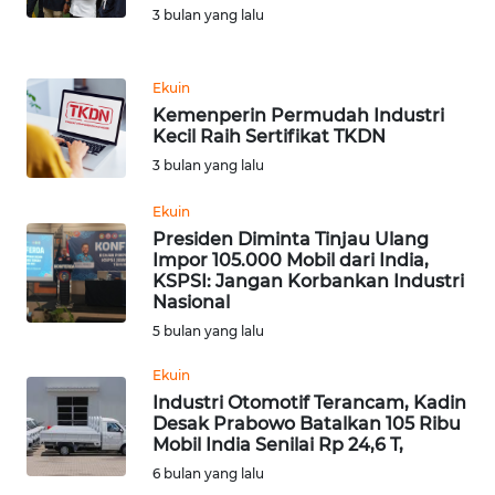
3 bulan yang lalu
REDAKSI
KARIR
Ekuin
Kemenperin Permudah Industri
DISCLAIMER
Kecil Raih Sertifikat TKDN
3 bulan yang lalu
Wahana
News
Ekuin
Regional
Presiden Diminta Tinjau Ulang
Impor 105.000 Mobil dari India,
KSPSI: Jangan Korbankan Industri
WN
Nasional
SUMUT
5 bulan yang lalu
WN
Ekuin
JAKARTA
Industri Otomotif Terancam, Kadin
Desak Prabowo Batalkan 105 Ribu
Mobil India Senilai Rp 24,6 T,
WN
6 bulan yang lalu
JABAR