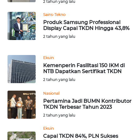
LANGKAT
2 tahun yang lalu
Sains-Tekno
WN
Produk Samsung Professional
TAPANULI
Display Capai TKDN Hingga 43,8%
SELATAN
2 tahun yang lalu
WN
TANJUNG
Ekuin
LESUNG
Kemenperin Fasilitasi 150 IKM di
NTB Dapatkan Sertifikat TKDN
WN
2 tahun yang lalu
KARO
Nasional
WN
Pertamina Jadi BUMN Kontributor
SIMALUNGUN
TKDN Terbesar Tahun 2023
2 tahun yang lalu
WN
Ekuin
LABUHANBATU
Capai TKDN 84%, PLN Sukses