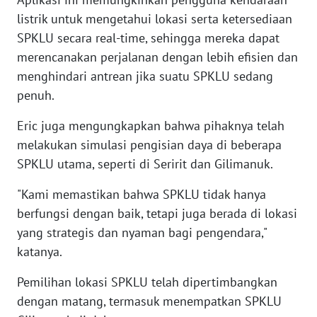
RIAU
listrik untuk mengetahui lokasi serta ketersediaan
SPKLU secara real-time, sehingga mereka dapat
WN
SERAMBI
merencanakan perjalanan dengan lebih efisien dan
menghindari antrean jika suatu SPKLU sedang
WN
penuh.
JAMBI
Eric juga mengungkapkan bahwa pihaknya telah
melakukan simulasi pengisian daya di beberapa
WN
SULTRA
SPKLU utama, seperti di Seririt dan Gilimanuk.
"Kami memastikan bahwa SPKLU tidak hanya
WN
NTB
berfungsi dengan baik, tetapi juga berada di lokasi
yang strategis dan nyaman bagi pengendara,"
WN
katanya.
SULTENG
Pemilihan lokasi SPKLU telah dipertimbangkan
dengan matang, termasuk menempatkan SPKLU
WN
SULBAR