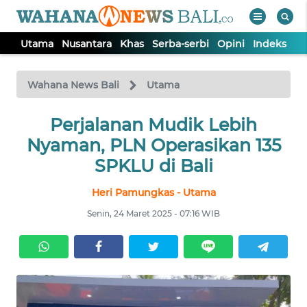
Utama
Nusantara
Khas
Serba-serbi
Opini
Indeks
WAHANA
Tutup
TV
Wahana News Bali
Utama
UTAMA
Perjalanan Mudik Lebih
Nyaman, PLN Operasikan 135
NUSANTARA
SPKLU di Bali
Heri Pamungkas - Utama
KHAS
Senin, 24 Maret 2025 - 07:16 WIB
SERBA-
SERBI
OPINI