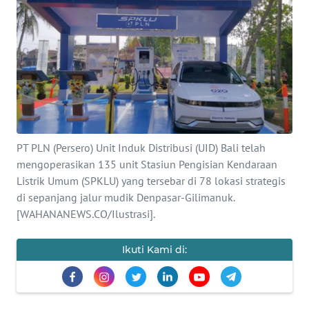
Informasi
INDEKS
BERITA
KONTAK
KAMI
PT PLN (Persero) Unit Induk Distribusi (UID) Bali telah
INFO
mengoperasikan 135 unit Stasiun Pengisian Kendaraan
IKLAN
Listrik Umum (SPKLU) yang tersebar di 78 lokasi strategis
di sepanjang jalur mudik Denpasar-Gilimanuk.
TENTANG
[WAHANANEWS.CO/Ilustrasi].
KAMI
Ikuti Kami di:
PEDOMAN
MEDIA
SIBER