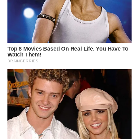
SURABAYA
WN
NATUNA
WN
BINTAN
WN
MANDALIKA
WN
LIKUPANG
WN
LABUANBAJO
WN
BORNEO