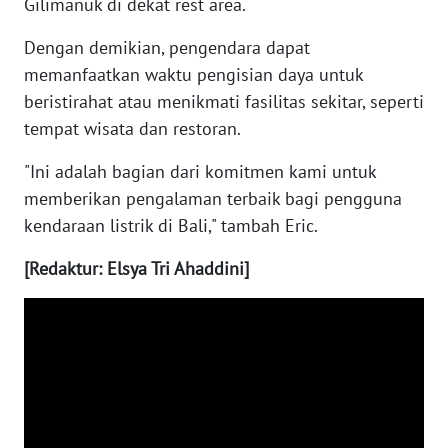
Gilimanuk di dekat rest area.
Dengan demikian, pengendara dapat
WN
memanfaatkan waktu pengisian daya untuk
BABEL
beristirahat atau menikmati fasilitas sekitar, seperti
WN
tempat wisata dan restoran.
SUMBAR
"Ini adalah bagian dari komitmen kami untuk
memberikan pengalaman terbaik bagi pengguna
WN
SUMSEL
kendaraan listrik di Bali," tambah Eric.
[Redaktur: Elsya Tri Ahaddini]
WN
BENGKULU
WN
LAMPUNG
WN
JATENG