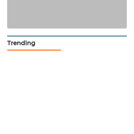
CILEUNGSI
NEWS
BERKAT
NEWS
Trending
BERAMPU
NEWS
ANUGERAH
NEWS
AKHLAK
ID
PERAPKI
NEWS