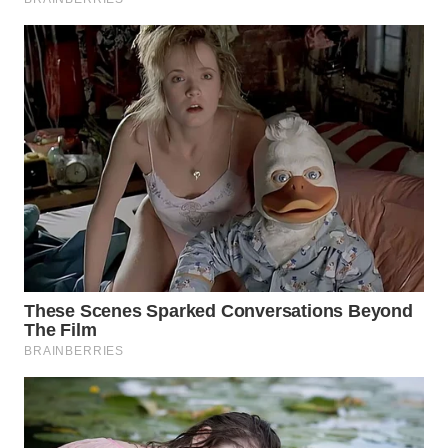
WAHANA
LISTRIK
WAHANA
TRAVEL
WAHANA
TV
WAHANANEWS
ID
WAHANANEWS
CO ID
WAHANANEWS
NET