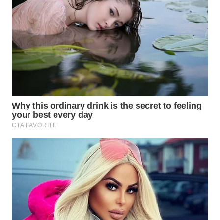
WAHANA
SPORT
WAHANA
UMKM
WAHANA
SELEB
WAHANA
PERSONA
WAHANA
OTOMOTIF
WAHANA
HEALTH