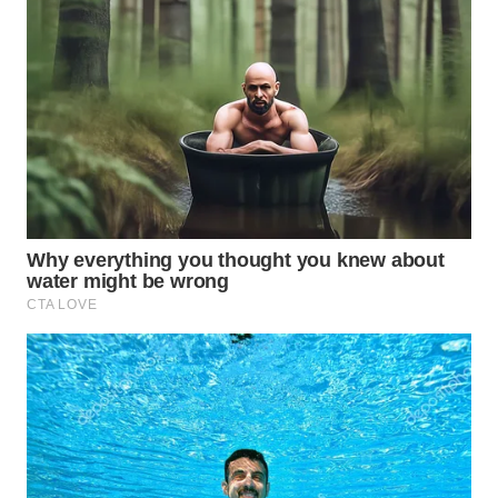
BEKASI
WN
BOGOR
WN
DEPOK
WN
TAPANULI
UTARA
WN
SAMOSIR
WN
PADANG
LAWAS