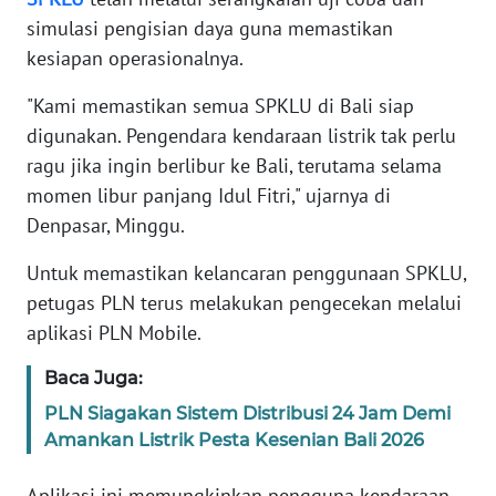
simulasi pengisian daya guna memastikan
WN
kesiapan operasionalnya.
BANTEN
"Kami memastikan semua SPKLU di Bali siap
WN
digunakan. Pengendara kendaraan listrik tak perlu
NTT
ragu jika ingin berlibur ke Bali, terutama selama
momen libur panjang Idul Fitri," ujarnya di
WN
Denpasar, Minggu.
KEPRI
Untuk memastikan kelancaran penggunaan SPKLU,
WN
petugas PLN terus melakukan pengecekan melalui
PAPUA
aplikasi PLN Mobile.
WN
Baca Juga:
PAPUA
PLN Siagakan Sistem Distribusi 24 Jam Demi
BARAT
Amankan Listrik Pesta Kesenian Bali 2026
WN
Aplikasi ini memungkinkan pengguna kendaraan