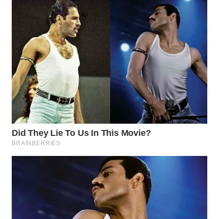
WN
PRIANGAN
TIMUR
WN
SEMARANG
WN
SOLO
WN
BOROBUDUR
WN
MADURA
WN