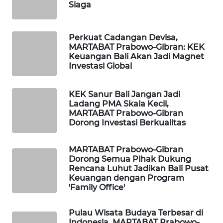
Siaga
PORTAL
KONSUMEN
Perkuat Cadangan Devisa,
MARTABAT Prabowo-Gibran: KEK
Keuangan Bali Akan Jadi Magnet
FORWAMKI
Investasi Global
ALPERKLINAS
KEK Sanur Bali Jangan Jadi
Ladang PMA Skala Kecil,
FORJASIDA
MARTABAT Prabowo-Gibran
Dorong Investasi Berkualitas
TAMBANG
NEWS
MARTABAT Prabowo-Gibran
Dorong Semua Pihak Dukung
Rencana Luhut Jadikan Bali Pusat
SITUNGIR
Keuangan dengan Program
NEWS
'Family Office'
SIDIKALANG
Pulau Wisata Budaya Terbesar di
NEWS
Indonesia, MARTABAT Prabowo-