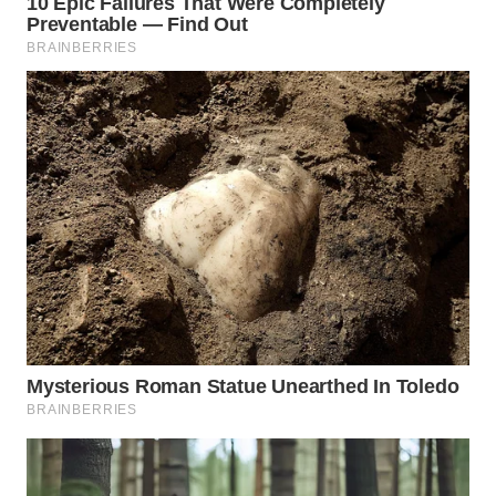
WN
TAPANULI
TENGAH
WN DELI
SERDANG
WN
TEBING
TINGGI
WN
PAKPAK
WN
KARAWANG
WN