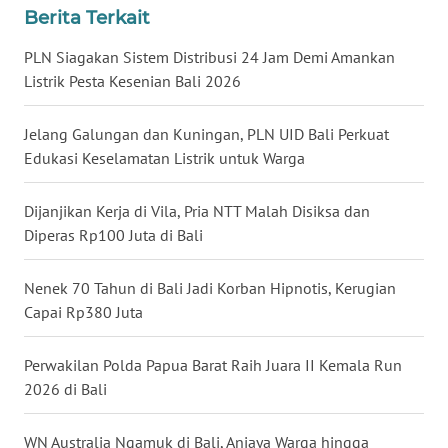
Berita Terkait
WN
PLN Siagakan Sistem Distribusi 24 Jam Demi Amankan
KALTARA
Listrik Pesta Kesenian Bali 2026
WN
Jelang Galungan dan Kuningan, PLN UID Bali Perkuat
KALSEL
Edukasi Keselamatan Listrik untuk Warga
WN
Dijanjikan Kerja di Vila, Pria NTT Malah Disiksa dan
KALTIM
Diperas Rp100 Juta di Bali
WN
SULSEL
Nenek 70 Tahun di Bali Jadi Korban Hipnotis, Kerugian
Capai Rp380 Juta
WN
GORONTALO
Perwakilan Polda Papua Barat Raih Juara II Kemala Run
2026 di Bali
WN
SULUT
WN Australia Ngamuk di Bali, Aniaya Warga hingga