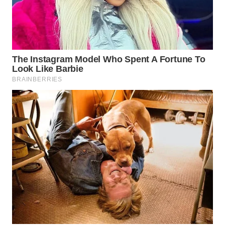
WAHANA
DESA
WISATA
LAPAK
WAHANA
Wahana
Network
KONSUMEN
LISTRIK
MASYARAKAT
KELISTRIKAN
WALINKI