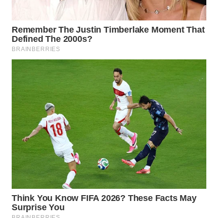
Wahana
Media
Group
WAHANA
NEWS
WAHANA
TANI
WAHANA
ADVOKAT
WAHANA
INFRASTRUKTUR
WAHANA
KONSUMEN