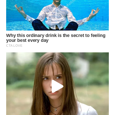
WN
SUMEDANG
WN
CIANJUR
WN
KEPULAUAN
SERIBU
WN
TANGERANG
WN
BINJAI
WN
CIREBON