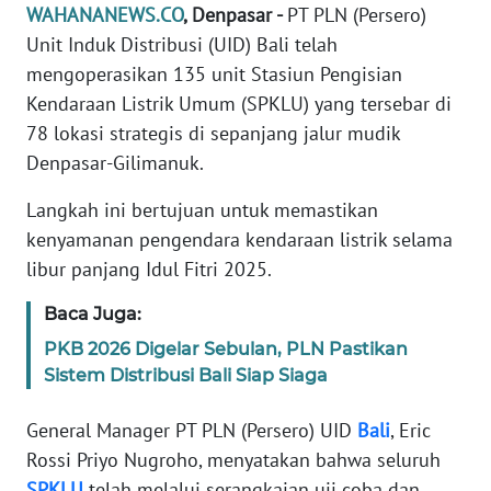
WAHANANEWS.CO
, Denpasar -
PT PLN (Persero)
REDAKSI
Unit Induk Distribusi (UID) Bali telah
mengoperasikan 135 unit Stasiun Pengisian
KARIR
Kendaraan Listrik Umum (SPKLU) yang tersebar di
78 lokasi strategis di sepanjang jalur mudik
DISCLAIMER
Denpasar-Gilimanuk.
Wahana
Langkah ini bertujuan untuk memastikan
News
Regional
kenyamanan pengendara kendaraan listrik selama
libur panjang Idul Fitri 2025.
WN
SUMUT
Baca Juga:
PKB 2026 Digelar Sebulan, PLN Pastikan
WN
Sistem Distribusi Bali Siap Siaga
JAKARTA
General Manager PT PLN (Persero) UID
Bali
, Eric
WN
Rossi Priyo Nugroho, menyatakan bahwa seluruh
JABAR
SPKLU
telah melalui serangkaian uji coba dan