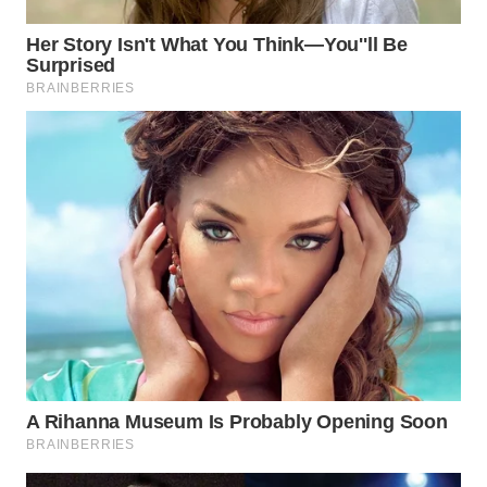
WN
INDRAMAYU
WN
KUNINGAN
WN
MAJALENGKA
WN
SUBANG
WN
SUKABUMI
WN
PURWAKARTA