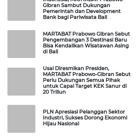
Gibran Sambut Dukungan
Pemerintah dan Development
SIBARAGAS
Bank bagi Pariwisata Bali
NEWS
MARTABAT Prabowo Gibran Sebut
METRO
Pengembangan 3 Destinasi Baru
SIANTAR
Bisa Kendalikan Wisatawan Asing
NEWS
di Bali
METRO
Usai Diresmikan Presiden,
MARTABAT Prabowo-Gibran Sebut
MEDAN
Perlu Dukungan Semua Pihak
NEWS
untuk Capai Target KEK Sanur di
20 Triliun
METRO
JAKARTA
NEWS
PLN Apresiasi Pelanggan Sektor
Industri, Sukses Dorong Ekonomi
Hijau Nasional
KRT
NEWS