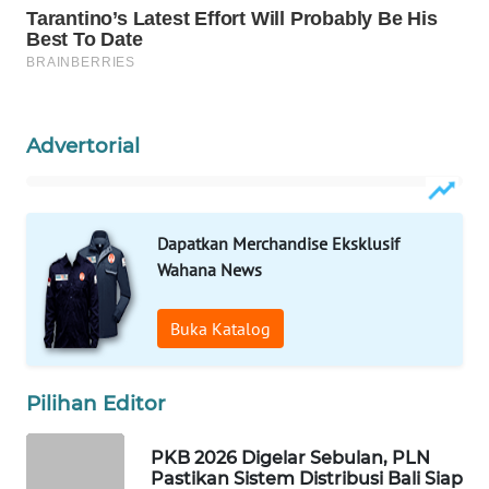
ID
MAWAKA
ID
MARTABAT
Advertorial
NET
PLN
Dapatkan Merchandise Eksklusif
WATCH
Wahana News
MKLI
Buka Katalog
LPKKI
Pilihan Editor
LKKI
PKB 2026 Digelar Sebulan, PLN
Pastikan Sistem Distribusi Bali Siap
KOPEKLIN