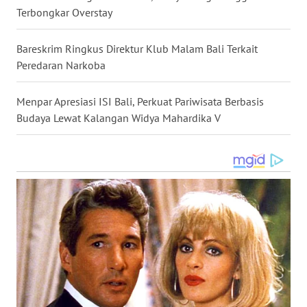
Terbongkar Overstay
WN
MALUKU
Bareskrim Ringkus Direktur Klub Malam Bali Terkait
Peredaran Narkoba
WN
MALUT
Menpar Apresiasi ISI Bali, Perkuat Pariwisata Berbasis
Budaya Lewat Kalangan Widya Mahardika V
WN
DAIRI
WN
DANAU
TOBA
WN
NIAS
WN