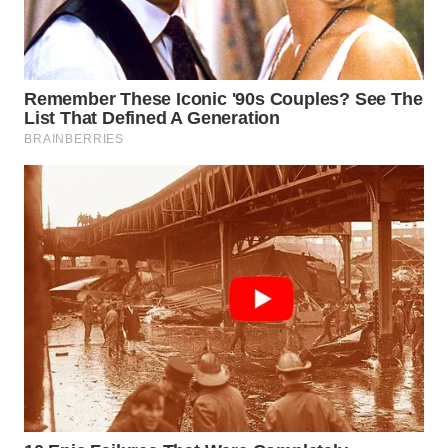
LANGKAT
WN
TAPANULI
SELATAN
WN
TANJUNG
LESUNG
WN
KARO
WN
SIMALUNGUN
WN
LABUHANBATU