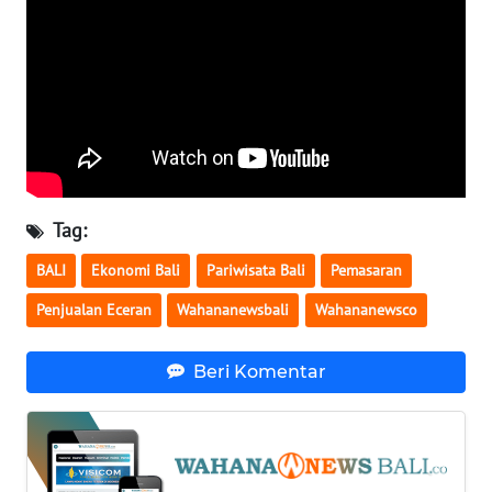
WN
NUSANTARA
WN
JOGJA
WN
Tag:
JATIM
BALI
Ekonomi Bali
Pariwisata Bali
Pemasaran
WN
Penjualan Eceran
Wahananewsbali
Wahananewsco
BALI
Beri Komentar
WN
KALBAR
WN
KALTENG