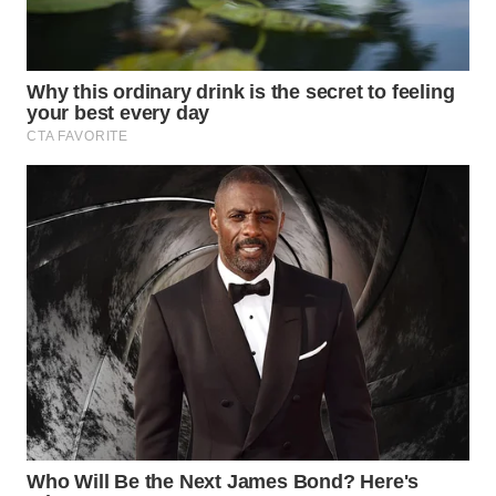
Wahana
Media
Group
WAHANA
NEWS
WAHANA
TANI
WAHANA
ADVOKAT
WAHANA
INFRASTRUKTUR
WAHANA
KONSUMEN