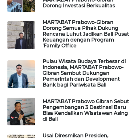
ID
Dorong Investasi Berkualitas
MAWAKA
MARTABAT Prabowo-Gibran
ID
Dorong Semua Pihak Dukung
Rencana Luhut Jadikan Bali Pusat
Keuangan dengan Program
MARTABAT
'Family Office'
NET
Pulau Wisata Budaya Terbesar di
PLN
Indonesia, MARTABAT Prabowo-
WATCH
Gibran Sambut Dukungan
Pemerintah dan Development
Bank bagi Pariwisata Bali
MKLI
MARTABAT Prabowo Gibran Sebut
LPKKI
Pengembangan 3 Destinasi Baru
Bisa Kendalikan Wisatawan Asing
LKKI
di Bali
KOPEKLIN
Usai Diresmikan Presiden,