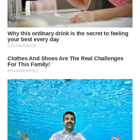
WN
TAPANULI
TENGAH
WN DELI
SERDANG
WN
TEBING
TINGGI
WN
PAKPAK
WN
KARAWANG
WN