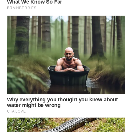
WAHANA
LISTRIK
WAHANA
TRAVEL
WAHANA
TV
WAHANANEWS
ID
WAHANANEWS
CO ID
WAHANANEWS
NET