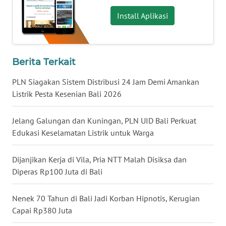
Install Aplikasi
WN
KALTARA
WN
Berita Terkait
KALSEL
PLN Siagakan Sistem Distribusi 24 Jam Demi Amankan
Listrik Pesta Kesenian Bali 2026
WN
KALTIM
Jelang Galungan dan Kuningan, PLN UID Bali Perkuat
Edukasi Keselamatan Listrik untuk Warga
WN
SULSEL
Dijanjikan Kerja di Vila, Pria NTT Malah Disiksa dan
Diperas Rp100 Juta di Bali
WN
GORONTALO
Nenek 70 Tahun di Bali Jadi Korban Hipnotis, Kerugian
WN
Capai Rp380 Juta
SULUT