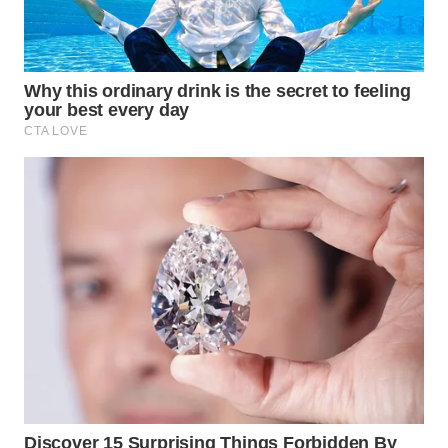
BEKASI
WN
BOGOR
WN
DEPOK
WN
TAPANULI
UTARA
WN
SAMOSIR
WN
PADANG
LAWAS