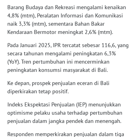
RIAU
Barang Budaya dan Rekreasi mengalami kenaikan
4,8% (mtm), Peralatan Informasi dan Komunikasi
WN
naik 3,3% (mtm), sementara Bahan Bakar
SERAMBI
Kendaraan Bermotor meningkat 2,6% (mtm).
WN
Pada Januari 2025, IPR tercatat sebesar 116,6, yang
JAMBI
secara tahunan mengalami peningkatan 6,3%
(YoY). Tren pertumbuhan ini mencerminkan
WN
SULTRA
peningkatan konsumsi masyarakat di Bali.
Ke depan, prospek penjualan eceran di Bali
WN
diperkirakan tetap positif.
NTB
Indeks Ekspektasi Penjualan (IEP) menunjukkan
WN
optimisme pelaku usaha terhadap pertumbuhan
SULTENG
penjualan dalam jangka pendek dan menengah.
WN
Responden memperkirakan penjualan dalam tiga
SULBAR