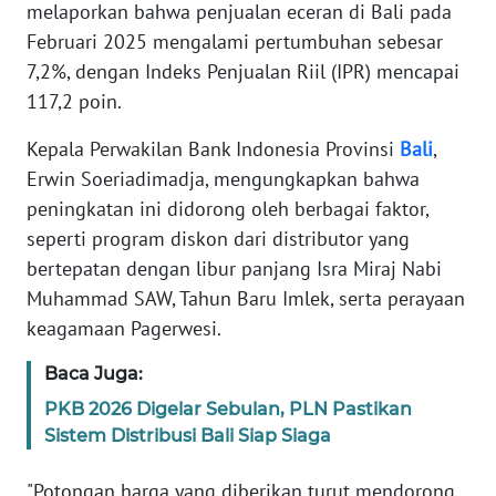
melaporkan bahwa penjualan eceran di Bali pada
REDAKSI
Februari 2025 mengalami pertumbuhan sebesar
7,2%, dengan Indeks Penjualan Riil (IPR) mencapai
KARIR
117,2 poin.
DISCLAIMER
Kepala Perwakilan Bank Indonesia Provinsi
Bali
,
Erwin Soeriadimadja, mengungkapkan bahwa
Wahana
peningkatan ini didorong oleh berbagai faktor,
News
Regional
seperti program diskon dari distributor yang
bertepatan dengan libur panjang Isra Miraj Nabi
WN
Muhammad SAW, Tahun Baru Imlek, serta perayaan
SUMUT
keagamaan Pagerwesi.
Baca Juga:
WN
JAKARTA
PKB 2026 Digelar Sebulan, PLN Pastikan
Sistem Distribusi Bali Siap Siaga
WN
JABAR
"Potongan harga yang diberikan turut mendorong