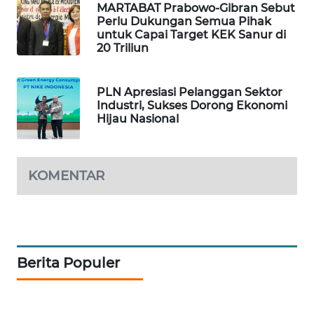
MARTABAT Prabowo-Gibran Sebut
Perlu Dukungan Semua Pihak
PORTAL
untuk Capai Target KEK Sanur di
KONSUMEN
20 Triliun
FORWAMKI
PLN Apresiasi Pelanggan Sektor
Industri, Sukses Dorong Ekonomi
Hijau Nasional
ALPERKLINAS
FORJASIDA
KOMENTAR
TAMBANG
NEWS
SITUNGIR
NEWS
Berita Populer
SIDIKALANG
NEWS