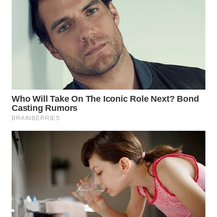
LANGKAT
WN
TAPANULI
SELATAN
WN
TANJUNG
LESUNG
WN
KARO
WN
SIMALUNGUN
WN
LABUHANBATU