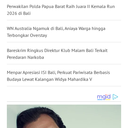
Perwakilan Polda Papua Barat Raih Juara II Kemala Run
WN
2026 di Bali
MALUKU
WN Australia Ngamuk di Bali, Aniaya Warga hingga
WN
Terbongkar Overstay
MALUT
Bareskrim Ringkus Direktur Klub Malam Bali Terkait
WN
Peredaran Narkoba
DAIRI
Menpar Apresiasi ISI Bali, Perkuat Pariwisata Berbasis
WN
Budaya Lewat Kalangan Widya Mahardika V
DANAU
TOBA
WN
NIAS
WN