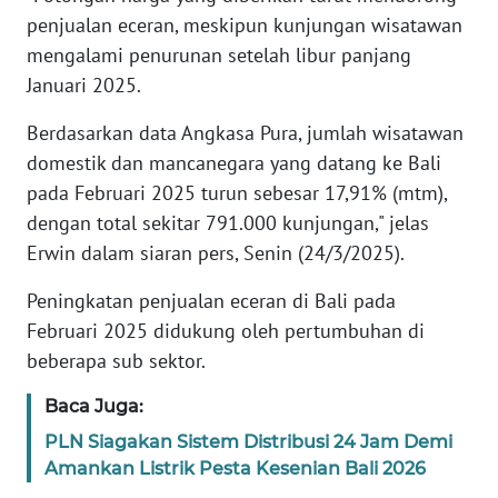
penjualan eceran, meskipun kunjungan wisatawan
WN
mengalami penurunan setelah libur panjang
BANTEN
Januari 2025.
WN
Berdasarkan data Angkasa Pura, jumlah wisatawan
NTT
domestik dan mancanegara yang datang ke Bali
pada Februari 2025 turun sebesar 17,91% (mtm),
WN
dengan total sekitar 791.000 kunjungan," jelas
KEPRI
Erwin dalam siaran pers, Senin (24/3/2025).
WN
Peningkatan penjualan eceran di Bali pada
PAPUA
Februari 2025 didukung oleh pertumbuhan di
beberapa sub sektor.
WN
PAPUA
Baca Juga:
BARAT
PLN Siagakan Sistem Distribusi 24 Jam Demi
Amankan Listrik Pesta Kesenian Bali 2026
WN