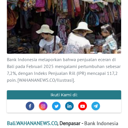
Informasi
INDEKS
BERITA
KONTAK
KAMI
Bank Indonesia melaporkan bahwa penjualan eceran di
INFO
Bali pada Februari 2025 mengalami pertumbuhan sebesar
IKLAN
7,2%, dengan Indeks Penjualan Riil (IPR) mencapai 117,2
poin. [WAHANANEWS.CO/Ilustrasi].
TENTANG
KAMI
Ikuti Kami di:
PEDOMAN
MEDIA
SIBER
Bali.WAHANANEWS.CO
, Denpasar -
Bank Indonesia