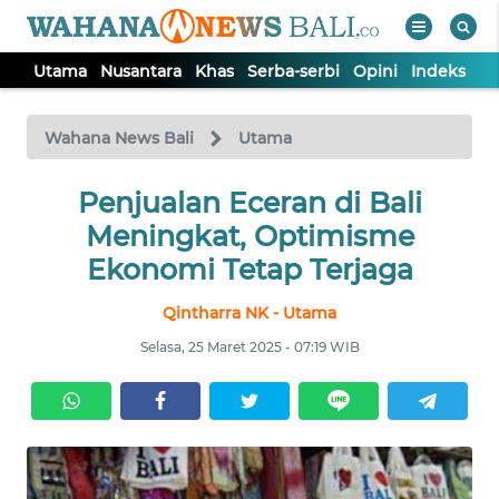
Utama
Nusantara
Khas
Serba-serbi
Opini
Indeks
WAHANA
Tutup
TV
Wahana News Bali
Utama
UTAMA
Penjualan Eceran di Bali
Meningkat, Optimisme
NUSANTARA
Ekonomi Tetap Terjaga
Qintharra NK - Utama
KHAS
Selasa, 25 Maret 2025 - 07:19 WIB
SERBA-
SERBI
OPINI