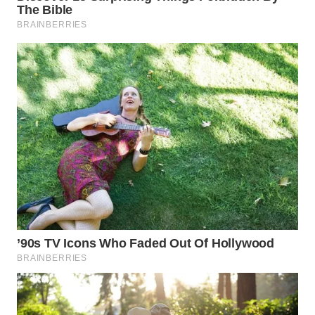
WN
SUMEDANG
WN
CIANJUR
WN
KEPULAUAN
SERIBU
WN
TANGERANG
WN
BINJAI
WN
CIREBON