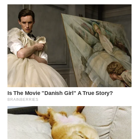
WN
PRIANGAN
TIMUR
WN
SEMARANG
WN
SOLO
WN
BOROBUDUR
WN
MADURA
WN