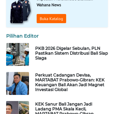
Wahana News
WAHANA
DESA
Buka Katalog
WISATA
Pilihan Editor
LAPAK
WAHANA
PKB 2026 Digelar Sebulan, PLN
Pastikan Sistem Distribusi Bali Siap
Wahana
Siaga
Network
KONSUMEN
Perkuat Cadangan Devisa,
LISTRIK
MARTABAT Prabowo-Gibran: KEK
Keuangan Bali Akan Jadi Magnet
Investasi Global
MASYARAKAT
KELISTRIKAN
KEK Sanur Bali Jangan Jadi
Ladang PMA Skala Kecil,
WALINKI
MARTABAT Prabowo-Gibran