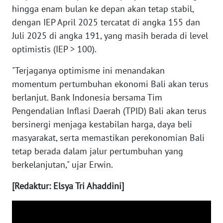
hingga enam bulan ke depan akan tetap stabil,
dengan IEP April 2025 tercatat di angka 155 dan
WN
Juli 2025 di angka 191, yang masih berada di level
BABEL
optimistis (IEP > 100).
WN
"Terjaganya optimisme ini menandakan
SUMBAR
momentum pertumbuhan ekonomi Bali akan terus
berlanjut. Bank Indonesia bersama Tim
WN
Pengendalian Inflasi Daerah (TPID) Bali akan terus
SUMSEL
bersinergi menjaga kestabilan harga, daya beli
masyarakat, serta memastikan perekonomian Bali
WN
BENGKULU
tetap berada dalam jalur pertumbuhan yang
berkelanjutan," ujar Erwin.
WN
LAMPUNG
[Redaktur: Elsya Tri Ahaddini]
WN
JATENG