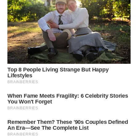
WN
INDRAMAYU
WN
KUNINGAN
WN
MAJALENGKA
WN
SUBANG
WN
SUKABUMI
WN
PURWAKARTA