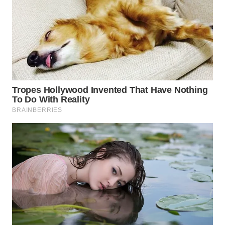
SURABAYA
WN
NATUNA
WN
BINTAN
WN
MANDALIKA
WN
LIKUPANG
WN
LABUANBAJO
WN
BORNEO