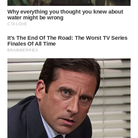
WN
SUMEDANG
WN
CIANJUR
WN
KEPULAUAN
SERIBU
WN
TANGERANG
WN
BINJAI
WN
CIREBON