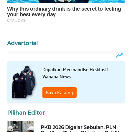
ID
MAWAKA
ID
MARTABAT
Advertorial
NET
PLN
WATCH
Dapatkan Merchandise Eksklusif
Wahana News
MKLI
Buka Katalog
LPKKI
Pilihan Editor
LKKI
PKB 2026 Digelar Sebulan, PLN
KOPEKLIN