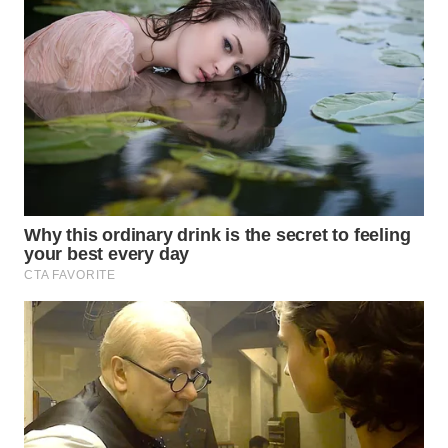
WN
TAPANULI
TENGAH
WN DELI
SERDANG
WN
TEBING
TINGGI
WN
PAKPAK
WN
KARAWANG
WN