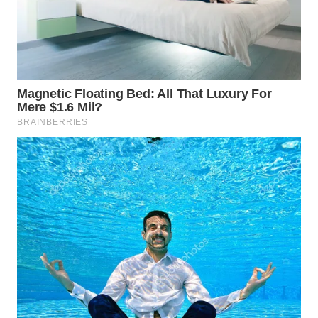
WAHANA
DESA
WISATA
LAPAK
WAHANA
Wahana
Network
KONSUMEN
LISTRIK
MASYARAKAT
KELISTRIKAN
WALINKI