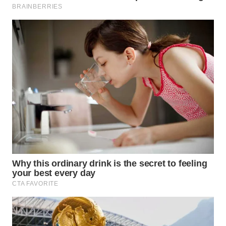
WAHANA
LISTRIK
WAHANA
TRAVEL
WAHANA
TV
WAHANANEWS
ID
WAHANANEWS
CO ID
WAHANANEWS
NET