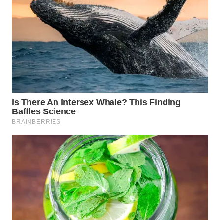
SURABAYA
WN
NATUNA
WN
BINTAN
WN
MANDALIKA
WN
LIKUPANG
WN
LABUANBAJO
WN
BORNEO