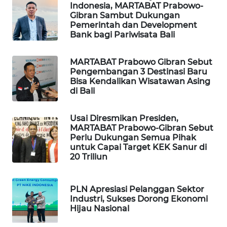
Indonesia, MARTABAT Prabowo-
Gibran Sambut Dukungan
Pemerintah dan Development
SIBARAGAS
Bank bagi Pariwisata Bali
NEWS
MARTABAT Prabowo Gibran Sebut
METRO
Pengembangan 3 Destinasi Baru
SIANTAR
Bisa Kendalikan Wisatawan Asing
NEWS
di Bali
METRO
Usai Diresmikan Presiden,
MEDAN
MARTABAT Prabowo-Gibran Sebut
NEWS
Perlu Dukungan Semua Pihak
untuk Capai Target KEK Sanur di
20 Triliun
METRO
JAKARTA
NEWS
PLN Apresiasi Pelanggan Sektor
Industri, Sukses Dorong Ekonomi
KRT
Hijau Nasional
NEWS