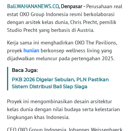
REDAKSI
Bali.WAHANANEWS.CO
, Denpasar -
Perusahaan real
estat OXO Group Indonesia resmi berkolaborasi
KARIR
dengan arsitek kelas dunia, Chris Precht, pemilik
Studio Precht yang berbasis di Austria.
DISCLAIMER
Kerja sama ini menghadirkan OXO The Pavilions,
proyek
hunian
berkonsep wellness living yang
Wahana
News
dijadwalkan meluncur pada pertengahan 2025.
Regional
Baca Juga:
WN
PKB 2026 Digelar Sebulan, PLN Pastikan
SUMUT
Sistem Distribusi Bali Siap Siaga
WN
Proyek ini mengombinasikan desain arsitektur
JAKARTA
kelas dunia dengan nilai budaya serta kelestarian
lingkungan khas Indonesia.
WN
JABAR
CEO OXO Group Indonesia, Johannes Weissenbaeck,