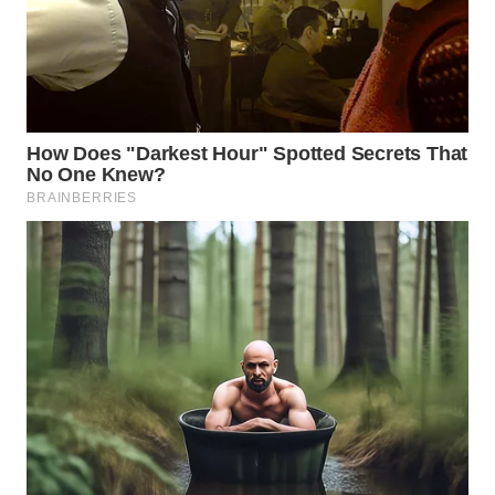
BEKASI
WN
BOGOR
WN
DEPOK
WN
TAPANULI
UTARA
WN
SAMOSIR
WN
PADANG
LAWAS