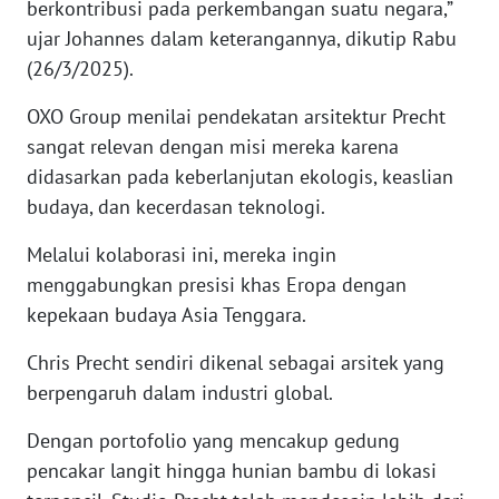
RIAU
berkontribusi pada perkembangan suatu negara,”
ujar Johannes dalam keterangannya, dikutip Rabu
WN
(26/3/2025).
SERAMBI
OXO Group menilai pendekatan arsitektur Precht
sangat relevan dengan misi mereka karena
WN
JAMBI
didasarkan pada keberlanjutan ekologis, keaslian
budaya, dan kecerdasan teknologi.
WN
SULTRA
Melalui kolaborasi ini, mereka ingin
menggabungkan presisi khas Eropa dengan
WN
kepekaan budaya Asia Tenggara.
NTB
Chris Precht sendiri dikenal sebagai arsitek yang
berpengaruh dalam industri global.
WN
SULTENG
Dengan portofolio yang mencakup gedung
pencakar langit hingga hunian bambu di lokasi
WN
SULBAR