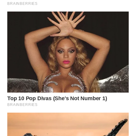
WN
PRIANGAN
TIMUR
WN
SEMARANG
WN
SOLO
WN
BOROBUDUR
WN
MADURA
WN