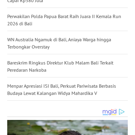
Capai Rp380 Juta
LANGKAT
Perwakilan Polda Papua Barat Raih Juara II Kemala Run
WN
2026 di Bali
TAPANULI
SELATAN
WN Australia Ngamuk di Bali, Aniaya Warga hingga
WN
Terbongkar Overstay
TANJUNG
LESUNG
Bareskrim Ringkus Direktur Klub Malam Bali Terkait
Peredaran Narkoba
WN
KARO
Menpar Apresiasi ISI Bali, Perkuat Pariwisata Berbasis
Budaya Lewat Kalangan Widya Mahardika V
WN
SIMALUNGUN
WN
LABUHANBATU