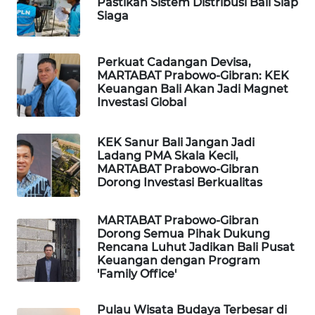
Pastikan Sistem Distribusi Bali Siap
Siaga
PORTAL
KONSUMEN
Perkuat Cadangan Devisa,
MARTABAT Prabowo-Gibran: KEK
FORWAMKI
Keuangan Bali Akan Jadi Magnet
Investasi Global
ALPERKLINAS
KEK Sanur Bali Jangan Jadi
Ladang PMA Skala Kecil,
FORJASIDA
MARTABAT Prabowo-Gibran
Dorong Investasi Berkualitas
TAMBANG
NEWS
MARTABAT Prabowo-Gibran
Dorong Semua Pihak Dukung
SITUNGIR
Rencana Luhut Jadikan Bali Pusat
Keuangan dengan Program
NEWS
'Family Office'
SIDIKALANG
Pulau Wisata Budaya Terbesar di
NEWS