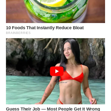
Wahana
Media
Group
WAHANA
NEWS
WAHANA
TANI
WAHANA
ADVOKAT
WAHANA
INFRASTRUKTUR
WAHANA
KONSUMEN