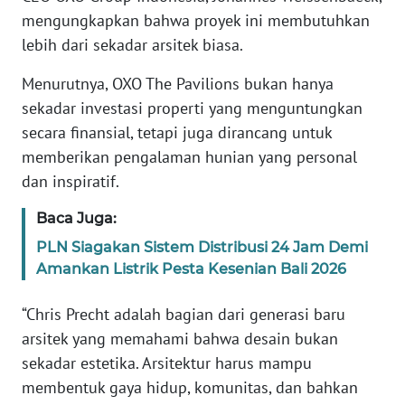
mengungkapkan bahwa proyek ini membutuhkan
WN
lebih dari sekadar arsitek biasa.
BANTEN
Menurutnya, OXO The Pavilions bukan hanya
WN
sekadar investasi properti yang menguntungkan
NTT
secara finansial, tetapi juga dirancang untuk
memberikan pengalaman hunian yang personal
WN
dan inspiratif.
KEPRI
Baca Juga:
WN
PLN Siagakan Sistem Distribusi 24 Jam Demi
PAPUA
Amankan Listrik Pesta Kesenian Bali 2026
WN
“Chris Precht adalah bagian dari generasi baru
PAPUA
arsitek yang memahami bahwa desain bukan
BARAT
sekadar estetika. Arsitektur harus mampu
membentuk gaya hidup, komunitas, dan bahkan
WN