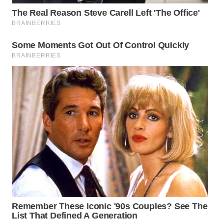
WN
INDRAMAYU
WN
KUNINGAN
WN
MAJALENGKA
WN
SUBANG
WN
SUKABUMI
WN
PURWAKARTA