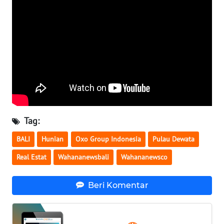
WN
KALTARA
WN
KALSEL
WN
KALTIM
Tag:
WN
BALI
Hunian
Oxo Group Indonesia
Pulau Dewata
SULSEL
Real Estat
Wahananewsbali
Wahananewsco
WN
GORONTALO
Beri Komentar
WN
SULUT