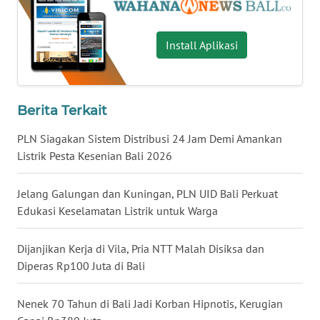
WN
MALUKU
Install Aplikasi
WN
MALUT
Berita Terkait
WN
PLN Siagakan Sistem Distribusi 24 Jam Demi Amankan
DAIRI
Listrik Pesta Kesenian Bali 2026
WN
Jelang Galungan dan Kuningan, PLN UID Bali Perkuat
DANAU
Edukasi Keselamatan Listrik untuk Warga
TOBA
Dijanjikan Kerja di Vila, Pria NTT Malah Disiksa dan
WN
Diperas Rp100 Juta di Bali
NIAS
Nenek 70 Tahun di Bali Jadi Korban Hipnotis, Kerugian
WN