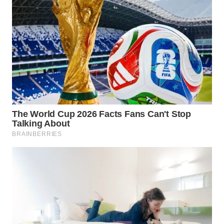
WAHANA
SPORT
WAHANA
UMKM
WAHANA
SELEB
WAHANA
PERSONA
WAHANA
OTOMOTIF
WAHANA
HEALTH