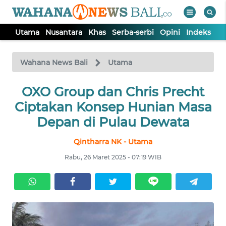
Utama
Nusantara
Khas
Serba-serbi
Opini
Indeks
WAHANA
Tutup
TV
Wahana News Bali
Utama
UTAMA
OXO Group dan Chris Precht
Ciptakan Konsep Hunian Masa
NUSANTARA
Depan di Pulau Dewata
Qintharra NK - Utama
KHAS
Rabu, 26 Maret 2025 - 07:19 WIB
SERBA-
SERBI
OPINI