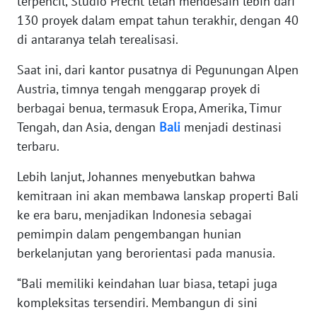
terpencil, Studio Precht telah mendesain lebih dari
130 proyek dalam empat tahun terakhir, dengan 40
WN
di antaranya telah terealisasi.
BABEL
Saat ini, dari kantor pusatnya di Pegunungan Alpen
Austria, timnya tengah menggarap proyek di
WN
SUMBAR
berbagai benua, termasuk Eropa, Amerika, Timur
Tengah, dan Asia, dengan
Bali
menjadi destinasi
WN
terbaru.
SUMSEL
Lebih lanjut, Johannes menyebutkan bahwa
kemitraan ini akan membawa lanskap properti Bali
WN
BENGKULU
ke era baru, menjadikan Indonesia sebagai
pemimpin dalam pengembangan hunian
WN
berkelanjutan yang berorientasi pada manusia.
LAMPUNG
“Bali memiliki keindahan luar biasa, tetapi juga
WN
kompleksitas tersendiri. Membangun di sini
JATENG