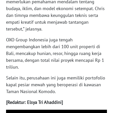
memerlukan pemahaman mendalam tentang
budaya, iklim, dan model ekonomi setempat. Chris
WN
dan timnya membawa keunggulan teknis serta
NUSANTARA
empati kreatif untuk menjawab tantangan
tersebut,” jelasnya.
WN
JOGJA
OXO Group Indonesia juga tengah
mengembangkan lebih dari 100 unit properti di
WN
Bali, mencakup hunian, resor, hingga ruang kerja
JATIM
bersama, dengan total nilai proyek mencapai Rp 1
triliun.
WN
BALI
Selain itu, perusahaan ini juga memiliki portofolio
kapal pesiar mewah yang beroperasi di kawasan
WN
Taman Nasional Komodo.
KALBAR
[Redaktur: Elsya Tri Ahaddini]
WN
KALTENG