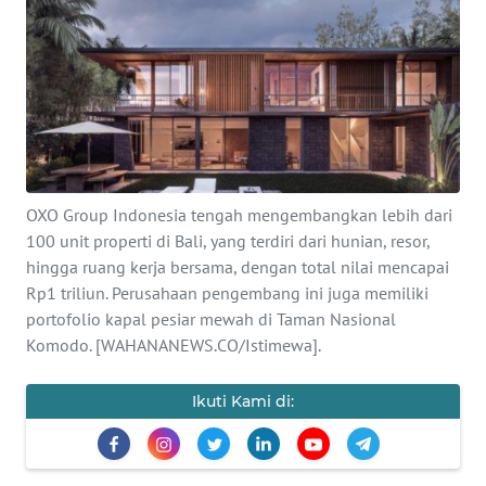
Informasi
INDEKS
BERITA
KONTAK
KAMI
OXO Group Indonesia tengah mengembangkan lebih dari
100 unit properti di Bali, yang terdiri dari hunian, resor,
INFO
IKLAN
hingga ruang kerja bersama, dengan total nilai mencapai
Rp1 triliun. Perusahaan pengembang ini juga memiliki
portofolio kapal pesiar mewah di Taman Nasional
TENTANG
Komodo. [WAHANANEWS.CO/Istimewa].
KAMI
Ikuti Kami di:
PEDOMAN
MEDIA
SIBER