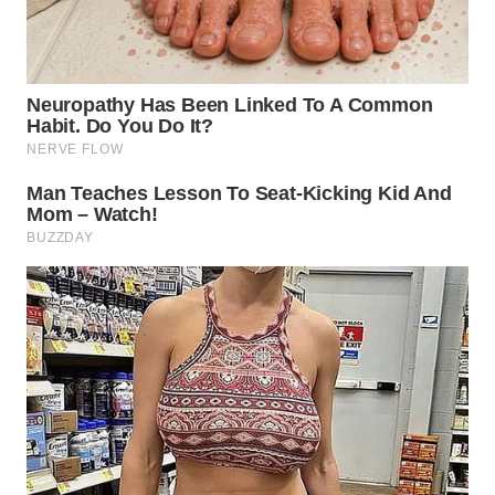
WN
TAPANULI
TENGAH
WN DELI
SERDANG
WN
TEBING
TINGGI
WN
PAKPAK
WN
KARAWANG
WN