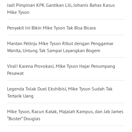
Jadi Pimpinan KPK Gantikan Lili, Johanis Bahas Kasus
Mike Tyson
WN
MALUKU
Penyakit Ini Bikin Mike Tyson Tak Bisa Bicara
WN
MALUT
Mantan Petinju Mike Tyson Ribut dengan Penggemar
Wanita, Untung Tak Sampai Layangkan Bogem
WN
DAIRI
Viral! Karena Provokasi, Mike Tyson Hajar Penumpang
Pesawat
WN
DANAU
Legenda Tolak Duel Ekshibisi, Mike Tyson Sudah Tak
TOBA
Tertarik Uang
WN
Mike Tyson, Racun Katak, Majalah Kampus, dan Jab James
NIAS
“Buster” Douglas
WN