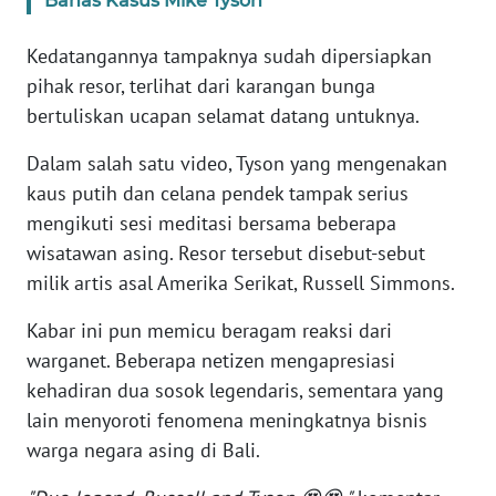
Bahas Kasus Mike Tyson
RIAU
Kedatangannya tampaknya sudah dipersiapkan
WN
pihak resor, terlihat dari karangan bunga
SERAMBI
bertuliskan ucapan selamat datang untuknya.
WN
Dalam salah satu video, Tyson yang mengenakan
JAMBI
kaus putih dan celana pendek tampak serius
mengikuti sesi meditasi bersama beberapa
WN
SULTRA
wisatawan asing. Resor tersebut disebut-sebut
milik artis asal Amerika Serikat, Russell Simmons.
WN
Kabar ini pun memicu beragam reaksi dari
NTB
warganet. Beberapa netizen mengapresiasi
kehadiran dua sosok legendaris, sementara yang
WN
SULTENG
lain menyoroti fenomena meningkatnya bisnis
warga negara asing di Bali.
WN
SULBAR