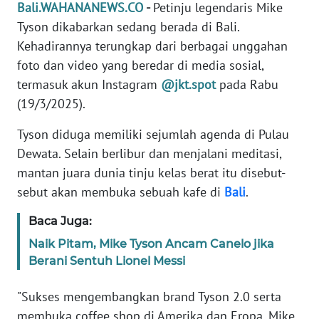
Bali.WAHANANEWS.CO
-
Petinju legendaris Mike
REDAKSI
Tyson dikabarkan sedang berada di Bali.
Kehadirannya terungkap dari berbagai unggahan
KARIR
foto dan video yang beredar di media sosial,
termasuk akun Instagram
@jkt.spot
pada Rabu
DISCLAIMER
(19/3/2025).
Wahana
Tyson diduga memiliki sejumlah agenda di Pulau
News
Regional
Dewata. Selain berlibur dan menjalani meditasi,
mantan juara dunia tinju kelas berat itu disebut-
WN
sebut akan membuka sebuah kafe di
Bali
.
SUMUT
Baca Juga:
WN
Naik Pitam, Mike Tyson Ancam Canelo jika
JAKARTA
Berani Sentuh Lionel Messi
WN
"Sukses mengembangkan brand Tyson 2.0 serta
JABAR
membuka coffee shop di Amerika dan Eropa, Mike