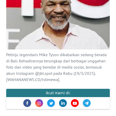
Informasi
INDEKS
BERITA
KONTAK
KAMI
Petinju legendaris Mike Tyson dikabarkan sedang berada
INFO
di Bali. Kehadirannya terungkap dari berbagai unggahan
IKLAN
foto dan video yang beredar di media sosial, termasuk
akun Instagram @jkt.spot pada Rabu (19/3/2025).
TENTANG
[WAHANANEWS.CO/Istimewa].
KAMI
Ikuti Kami di:
PEDOMAN
MEDIA
SIBER