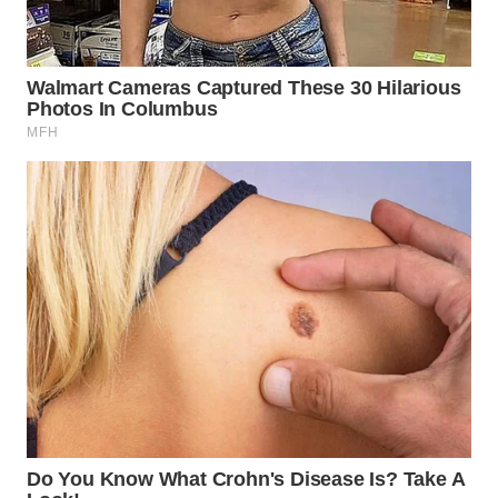
BEKASI
WN
BOGOR
WN
DEPOK
WN
TAPANULI
UTARA
WN
SAMOSIR
WN
PADANG
LAWAS