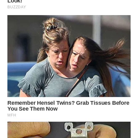
WN
SUMEDANG
WN
CIANJUR
WN
KEPULAUAN
SERIBU
WN
TANGERANG
WN
BINJAI
WN
CIREBON