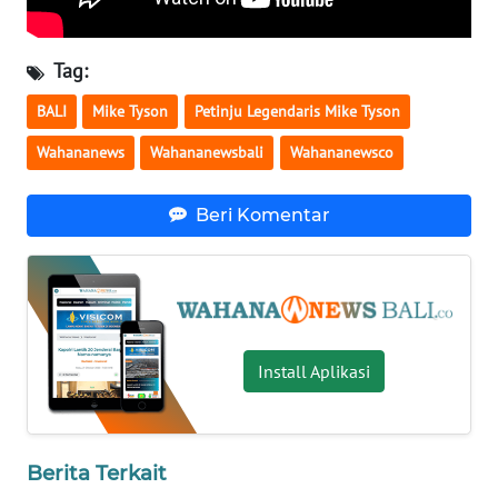
WN
Tag:
KALTARA
BALI
Mike Tyson
Petinju Legendaris Mike Tyson
WN
Wahananews
Wahananewsbali
Wahananewsco
KALSEL
WN
Beri Komentar
KALTIM
WN
SULSEL
Install Aplikasi
WN
GORONTALO
WN
Berita Terkait
SULUT