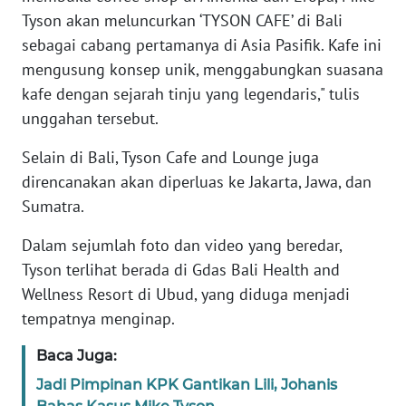
Tyson akan meluncurkan ‘TYSON CAFE’ di Bali
WN
sebagai cabang pertamanya di Asia Pasifik. Kafe ini
BANTEN
mengusung konsep unik, menggabungkan suasana
kafe dengan sejarah tinju yang legendaris," tulis
WN
unggahan tersebut.
NTT
Selain di Bali, Tyson Cafe and Lounge juga
WN
direncanakan akan diperluas ke Jakarta, Jawa, dan
KEPRI
Sumatra.
WN
Dalam sejumlah foto dan video yang beredar,
PAPUA
Tyson terlihat berada di
Gdas Bali Health and
Wellness Resort
di Ubud, yang diduga menjadi
WN
tempatnya menginap.
PAPUA
BARAT
Baca Juga:
Jadi Pimpinan KPK Gantikan Lili, Johanis
WN