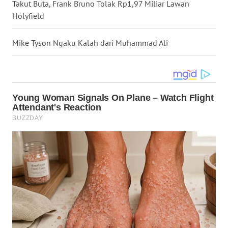
LANGKAT
Takut Buta, Frank Bruno Tolak Rp1,97 Miliar Lawan
Holyfield
WN
TAPANULI
Mike Tyson Ngaku Kalah dari Muhammad Ali
SELATAN
WN
TANJUNG
LESUNG
WN
KARO
WN
SIMALUNGUN
WN
LABUHANBATU