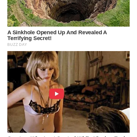
SURABAYA
WN
NATUNA
WN
BINTAN
WN
MANDALIKA
WN
LIKUPANG
WN
LABUANBAJO
WN
BORNEO