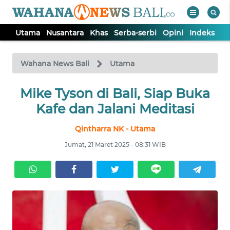
Utama
Nusantara
Khas
Serba-serbi
Opini
Indeks
WAHANA
Tutup
TV
Wahana News Bali
Utama
UTAMA
Mike Tyson di Bali, Siap Buka
Kafe dan Jalani Meditasi
NUSANTARA
Qintharra NK - Utama
Jumat, 21 Maret 2025 - 08:31 WIB
KHAS
SERBA-
SERBI
OPINI