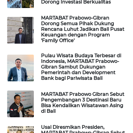
ID
Dorong Investasi Berkualitas
MAWAKA
MARTABAT Prabowo-Gibran
ID
Dorong Semua Pihak Dukung
Rencana Luhut Jadikan Bali Pusat
Keuangan dengan Program
MARTABAT
'Family Office'
NET
Pulau Wisata Budaya Terbesar di
PLN
Indonesia, MARTABAT Prabowo-
Gibran Sambut Dukungan
WATCH
Pemerintah dan Development
Bank bagi Pariwisata Bali
MKLI
MARTABAT Prabowo Gibran Sebut
LPKKI
Pengembangan 3 Destinasi Baru
Bisa Kendalikan Wisatawan Asing
di Bali
LKKI
Usai Diresmikan Presiden,
KOPEKLIN
MARTABAT Prabowo-Gibran Sebut