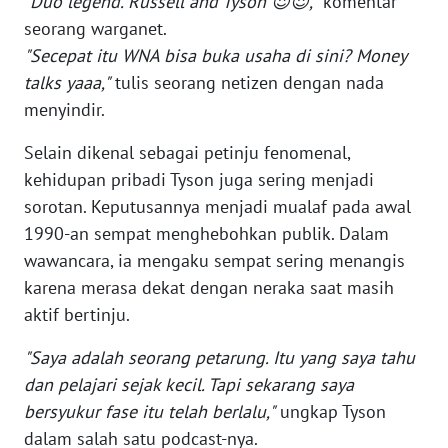
"Duo legend. Russell and Tyson 😍😍,"
komentar
seorang warganet.
WN
"Secepat itu WNA bisa buka usaha di sini? Money
BABEL
talks yaaa,"
tulis seorang netizen dengan nada
menyindir.
WN
SUMBAR
Selain dikenal sebagai petinju fenomenal,
kehidupan pribadi Tyson juga sering menjadi
WN
sorotan. Keputusannya menjadi mualaf pada awal
SUMSEL
1990-an sempat menghebohkan publik. Dalam
wawancara, ia mengaku sempat sering menangis
WN
karena merasa dekat dengan neraka saat masih
BENGKULU
aktif bertinju.
WN
"Saya adalah seorang petarung. Itu yang saya tahu
LAMPUNG
dan pelajari sejak kecil. Tapi sekarang saya
bersyukur fase itu telah berlalu,"
ungkap Tyson
WN
dalam salah satu podcast-nya.
JATENG