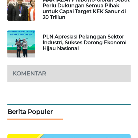
Perlu Dukungan Semua Pihak
untuk Capai Target KEK Sanur di
PORTAL
20 Triliun
KONSUMEN
FORWAMKI
PLN Apresiasi Pelanggan Sektor
Industri, Sukses Dorong Ekonomi
Hijau Nasional
ALPERKLINAS
FORJASIDA
KOMENTAR
TAMBANG
NEWS
SITUNGIR
Berita Populer
NEWS
SIDIKALANG
NEWS