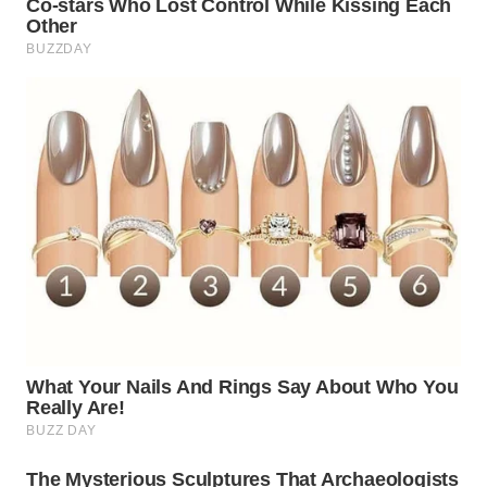
Wahana
Media
Group
WAHANA
NEWS
WAHANA
TANI
WAHANA
ADVOKAT
WAHANA
INFRASTRUKTUR
WAHANA
KONSUMEN