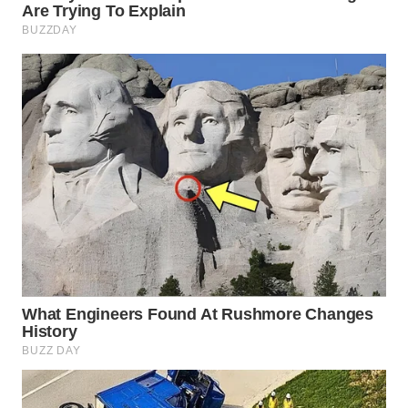
WAHANA
LISTRIK
WAHANA
TRAVEL
WAHANA
TV
WAHANANEWS
ID
WAHANANEWS
CO ID
WAHANANEWS
NET