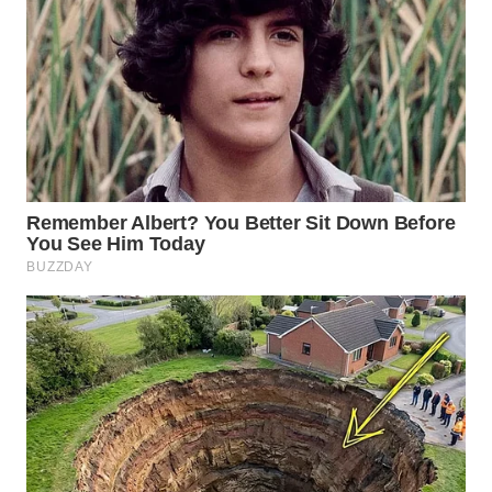
WN
PRIANGAN
TIMUR
WN
SEMARANG
WN
SOLO
WN
BOROBUDUR
WN
MADURA
WN