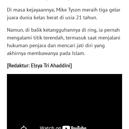
Di masa kejayaannya, Mike Tyson meraih tiga gelar
WN
juara dunia kelas berat di usia 21 tahun.
NUSANTARA
Namun, di balik ketangguhannya di ring, ia pernah
WN
mengalami titik terendah, termasuk saat menjalani
JOGJA
hukuman penjara dan mencari jati diri yang
akhirnya membawanya pada Islam.
WN
JATIM
[Redaktur: Elsya Tri Ahaddini]
WN
BALI
WN
KALBAR
WN
KALTENG