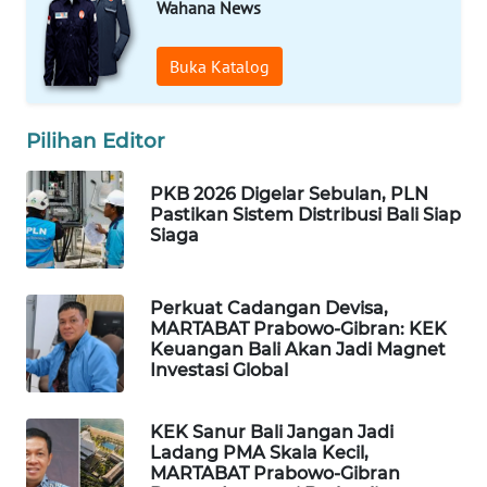
Wahana News
WAHANA
Buka Katalog
DESA
WISATA
Pilihan Editor
LAPAK
WAHANA
PKB 2026 Digelar Sebulan, PLN
Pastikan Sistem Distribusi Bali Siap
Wahana
Siaga
Network
Perkuat Cadangan Devisa,
KONSUMEN
MARTABAT Prabowo-Gibran: KEK
LISTRIK
Keuangan Bali Akan Jadi Magnet
Investasi Global
MASYARAKAT
KELISTRIKAN
KEK Sanur Bali Jangan Jadi
Ladang PMA Skala Kecil,
WALINKI
MARTABAT Prabowo-Gibran