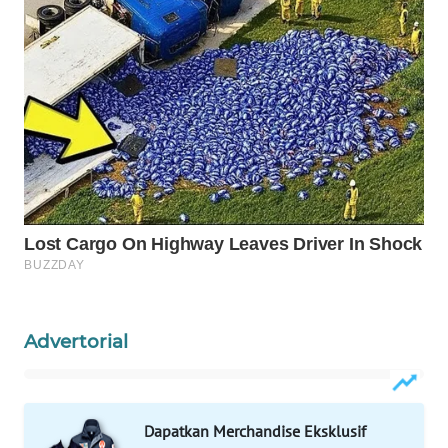
WAHANA
SPORT
WAHANA
UMKM
WAHANA
SELEB
WAHANA
PERSONA
Advertorial
WAHANA
OTOMOTIF
WAHANA
Dapatkan Merchandise Eksklusif
HEALTH