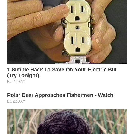
WN
INDRAMAYU
WN
KUNINGAN
WN
MAJALENGKA
WN
SUBANG
WN
SUKABUMI
WN
PURWAKARTA