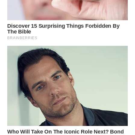
WN
SUMEDANG
WN
CIANJUR
WN
KEPULAUAN
SERIBU
WN
TANGERANG
WN
BINJAI
WN
CIREBON