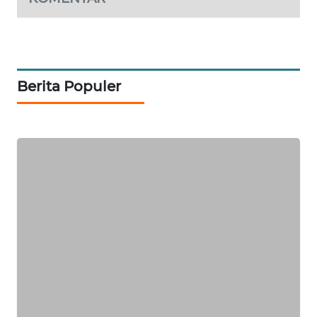
SIBARAGAS
NEWS
Berita Populer
METRO
SIANTAR
NEWS
METRO
MEDAN
NEWS
METRO
JAKARTA
NEWS
KRT
NEWS