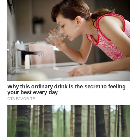
WN
TAPANULI
TENGAH
WN DELI
SERDANG
WN
TEBING
TINGGI
WN
PAKPAK
WN
KARAWANG
WN