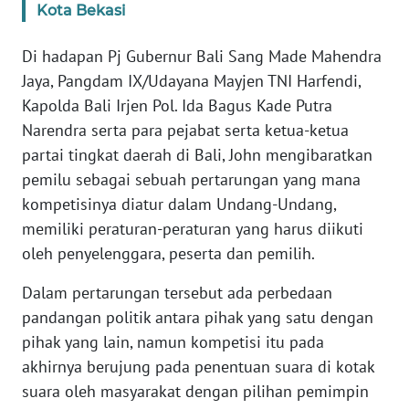
Kota Bekasi
WN
Di hadapan Pj Gubernur Bali Sang Made Mahendra
BANTEN
Jaya, Pangdam IX/Udayana Mayjen TNI Harfendi,
WN
Kapolda Bali Irjen Pol. Ida Bagus Kade Putra
NTT
Narendra serta para pejabat serta ketua-ketua
partai tingkat daerah di Bali, John mengibaratkan
WN
pemilu sebagai sebuah pertarungan yang mana
KEPRI
kompetisinya diatur dalam Undang-Undang,
memiliki peraturan-peraturan yang harus diikuti
WN
oleh penyelenggara, peserta dan pemilih.
PAPUA
Dalam pertarungan tersebut ada perbedaan
WN
pandangan politik antara pihak yang satu dengan
PAPUA
pihak yang lain, namun kompetisi itu pada
BARAT
akhirnya berujung pada penentuan suara di kotak
suara oleh masyarakat dengan pilihan pemimpin
WN