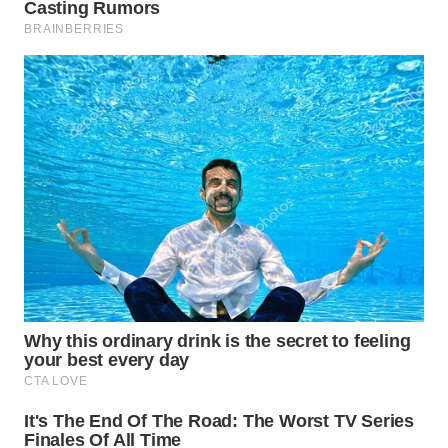
WN
INDRAMAYU
WN
KUNINGAN
WN
MAJALENGKA
WN
SUBANG
WN
SUKABUMI
WN
PURWAKARTA