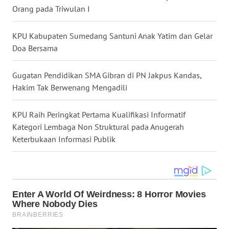
LANGKAT
Orang pada Triwulan I
WN
KPU Kabupaten Sumedang Santuni Anak Yatim dan Gelar
TAPANULI
Doa Bersama
SELATAN
Gugatan Pendidikan SMA Gibran di PN Jakpus Kandas,
WN
Hakim Tak Berwenang Mengadili
TANJUNG
LESUNG
KPU Raih Peringkat Pertama Kualifikasi Informatif
Kategori Lembaga Non Struktural pada Anugerah
WN
KARO
Keterbukaan Informasi Publik
WN
SIMALUNGUN
WN
LABUHANBATU