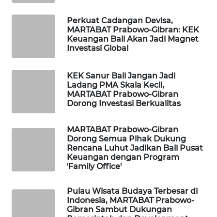
ID
Perkuat Cadangan Devisa,
MAWAKA
MARTABAT Prabowo-Gibran: KEK
ID
Keuangan Bali Akan Jadi Magnet
Investasi Global
MARTABAT
NET
KEK Sanur Bali Jangan Jadi
Ladang PMA Skala Kecil,
MARTABAT Prabowo-Gibran
PLN
Dorong Investasi Berkualitas
WATCH
MARTABAT Prabowo-Gibran
MKLI
Dorong Semua Pihak Dukung
Rencana Luhut Jadikan Bali Pusat
Keuangan dengan Program
LPKKI
'Family Office'
LKKI
Pulau Wisata Budaya Terbesar di
Indonesia, MARTABAT Prabowo-
Gibran Sambut Dukungan
KOPEKLIN