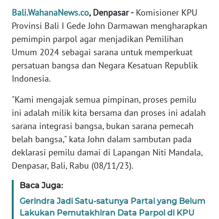
REDAKSI
Bali.WahanaNews.co
, Denpasar -
Komisioner KPU
Provinsi Bali I Gede John Darmawan mengharapkan
KARIR
pemimpin parpol agar menjadikan Pemilihan
Umum 2024 sebagai sarana untuk memperkuat
DISCLAIMER
persatuan bangsa dan Negara Kesatuan Republik
Indonesia.
Wahana
News
"Kami mengajak semua pimpinan, proses pemilu
Regional
ini adalah milik kita bersama dan proses ini adalah
sarana integrasi bangsa, bukan sarana pemecah
WN
belah bangsa," kata John dalam sambutan pada
SUMUT
deklarasi pemilu damai di Lapangan Niti Mandala,
Denpasar, Bali, Rabu (08/11/23).
WN
JAKARTA
Baca Juga:
Gerindra Jadi Satu-satunya Partai yang Belum
WN
JABAR
Lakukan Pemutakhiran Data Parpol di KPU