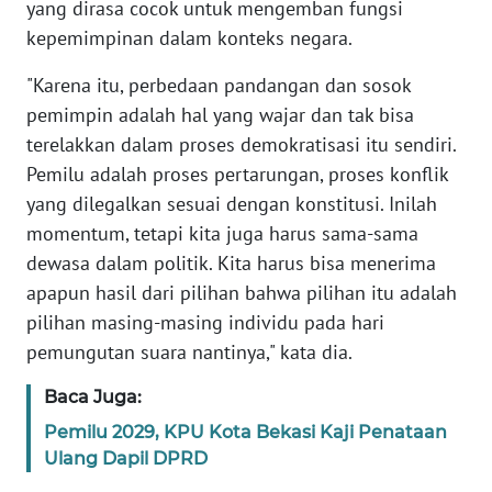
RIAU
yang dirasa cocok untuk mengemban fungsi
kepemimpinan dalam konteks negara.
WN
"Karena itu, perbedaan pandangan dan sosok
SERAMBI
pemimpin adalah hal yang wajar dan tak bisa
terelakkan dalam proses demokratisasi itu sendiri.
WN
JAMBI
Pemilu adalah proses pertarungan, proses konflik
yang dilegalkan sesuai dengan konstitusi. Inilah
WN
momentum, tetapi kita juga harus sama-sama
SULTRA
dewasa dalam politik. Kita harus bisa menerima
apapun hasil dari pilihan bahwa pilihan itu adalah
WN
pilihan masing-masing individu pada hari
NTB
pemungutan suara nantinya," kata dia.
WN
Baca Juga:
SULTENG
Pemilu 2029, KPU Kota Bekasi Kaji Penataan
Ulang Dapil DPRD
WN
SULBAR