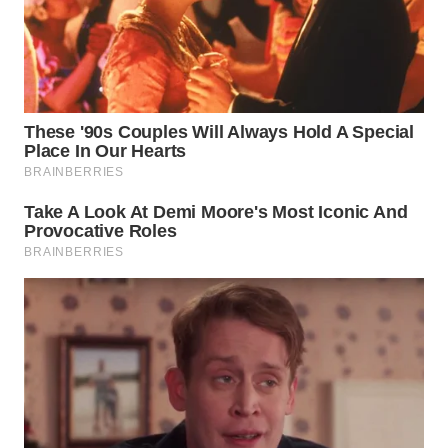
Wahana
Media
Group
WAHANA
NEWS
WAHANA
TANI
WAHANA
ADVOKAT
WAHANA
INFRASTRUKTUR
WAHANA
KONSUMEN