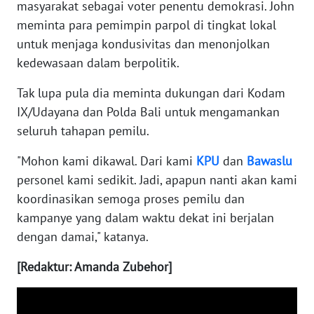
masyarakat sebagai voter penentu demokrasi. John
meminta para pemimpin parpol di tingkat lokal
WN
untuk menjaga kondusivitas dan menonjolkan
NUSANTARA
kedewasaan dalam berpolitik.
WN
Tak lupa pula dia meminta dukungan dari Kodam
JOGJA
IX/Udayana dan Polda Bali untuk mengamankan
seluruh tahapan pemilu.
WN
JATIM
"Mohon kami dikawal. Dari kami
KPU
dan
Bawaslu
personel kami sedikit. Jadi, apapun nanti akan kami
WN
koordinasikan semoga proses pemilu dan
BALI
kampanye yang dalam waktu dekat ini berjalan
dengan damai," katanya.
WN
KALBAR
[Redaktur: Amanda Zubehor]
WN
KALTENG