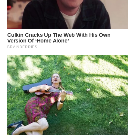
WAHANA
LISTRIK
WAHANA
TRAVEL
WAHANA
TV
WAHANANEWS
ID
WAHANANEWS
CO ID
WAHANANEWS
NET