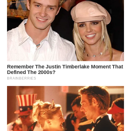
SURABAYA
WN
NATUNA
WN
BINTAN
WN
MANDALIKA
WN
LIKUPANG
WN
LABUANBAJO
WN
BORNEO