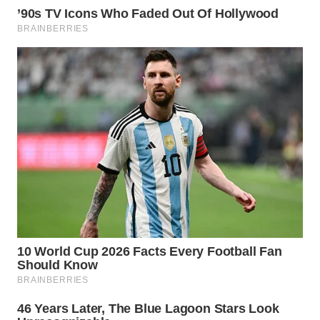
WAHANA
SPORT
WAHANA
UMKM
WAHANA
SELEB
WAHANA
PERSONA
WAHANA
OTOMOTIF
WAHANA
HEALTH