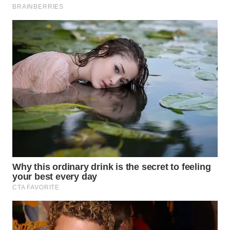
WN
PRIANGAN
TIMUR
WN
SEMARANG
WN
SOLO
WN
BOROBUDUR
WN
MADURA
WN