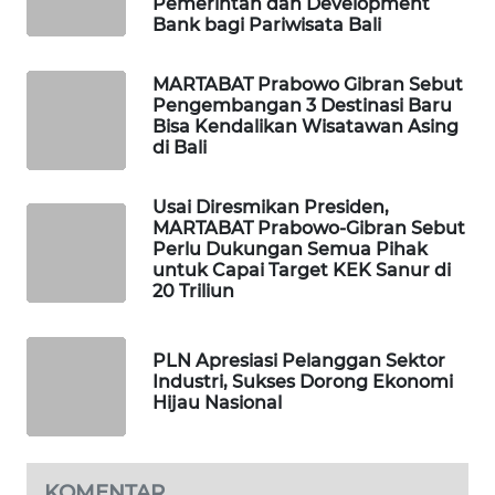
Pemerintah dan Development
Bank bagi Pariwisata Bali
PORTAL
KONSUMEN
MARTABAT Prabowo Gibran Sebut
Pengembangan 3 Destinasi Baru
Bisa Kendalikan Wisatawan Asing
FORWAMKI
di Bali
ALPERKLINAS
Usai Diresmikan Presiden,
MARTABAT Prabowo-Gibran Sebut
FORJASIDA
Perlu Dukungan Semua Pihak
untuk Capai Target KEK Sanur di
20 Triliun
TAMBANG
NEWS
PLN Apresiasi Pelanggan Sektor
Industri, Sukses Dorong Ekonomi
SITUNGIR
Hijau Nasional
NEWS
SIDIKALANG
KOMENTAR
NEWS