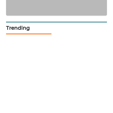
KARING
NEWS
Trending
JURNAL
MARITIM
HUMBANG
NEWS
GARONGGANG
NEWS
FISUELRI
ID
ENERGI
NEWS