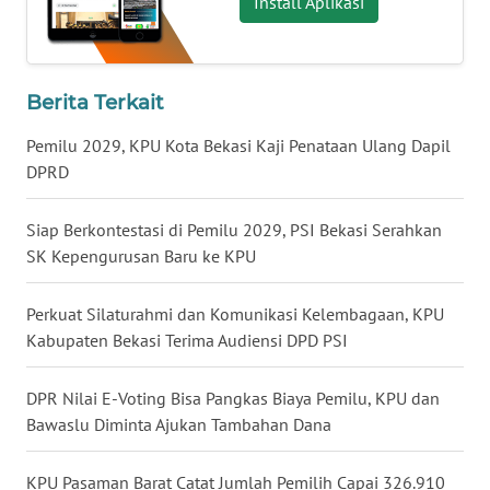
Install Aplikasi
WN
MALUKU
Berita Terkait
WN
Pemilu 2029, KPU Kota Bekasi Kaji Penataan Ulang Dapil
MALUT
DPRD
WN
Siap Berkontestasi di Pemilu 2029, PSI Bekasi Serahkan
DAIRI
SK Kepengurusan Baru ke KPU
WN
DANAU
Perkuat Silaturahmi dan Komunikasi Kelembagaan, KPU
TOBA
Kabupaten Bekasi Terima Audiensi DPD PSI
WN
DPR Nilai E-Voting Bisa Pangkas Biaya Pemilu, KPU dan
NIAS
Bawaslu Diminta Ajukan Tambahan Dana
WN
KPU Pasaman Barat Catat Jumlah Pemilih Capai 326.910