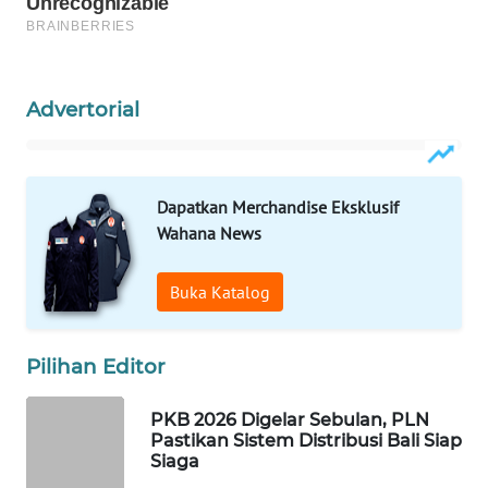
WAHANA
DESA
WISATA
Advertorial
LAPAK
WAHANA
Dapatkan Merchandise Eksklusif
Wahana
Wahana News
Network
Buka Katalog
KONSUMEN
LISTRIK
Pilihan Editor
MASYARAKAT
KELISTRIKAN
PKB 2026 Digelar Sebulan, PLN
Pastikan Sistem Distribusi Bali Siap
Siaga
WALINKI