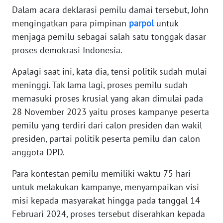
Dalam acara deklarasi pemilu damai tersebut, John
mengingatkan para pimpinan
parpol
untuk
WN
menjaga pemilu sebagai salah satu tonggak dasar
BABEL
proses demokrasi Indonesia.
WN
Apalagi saat ini, kata dia, tensi politik sudah mulai
SUMBAR
meninggi. Tak lama lagi, proses pemilu sudah
memasuki proses krusial yang akan dimulai pada
WN
SUMSEL
28 November 2023 yaitu proses kampanye peserta
pemilu yang terdiri dari calon presiden dan wakil
WN
presiden, partai politik peserta pemilu dan calon
BENGKULU
anggota DPD.
Para kontestan pemilu memiliki waktu 75 hari
WN
LAMPUNG
untuk melakukan kampanye, menyampaikan visi
misi kepada masyarakat hingga pada tanggal 14
WN
Februari 2024, proses tersebut diserahkan kepada
JATENG