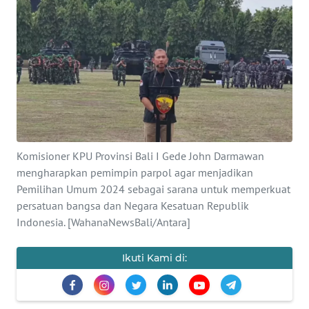
Informasi
INDEKS
BERITA
KONTAK
KAMI
INFO
Komisioner KPU Provinsi Bali I Gede John Darmawan
IKLAN
mengharapkan pemimpin parpol agar menjadikan
Pemilihan Umum 2024 sebagai sarana untuk memperkuat
TENTANG
persatuan bangsa dan Negara Kesatuan Republik
KAMI
Indonesia. [WahanaNewsBali/Antara]
PEDOMAN
Ikuti Kami di:
MEDIA
SIBER