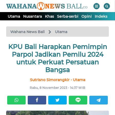
Utama
Nusantara
Khas
Serba-serbi
Opini
Indeks
WAHANA
Tutup
TV
Wahana News Bali
Utama
UTAMA
KPU Bali Harapkan Pemimpin
Parpol Jadikan Pemilu 2024
NUSANTARA
untuk Perkuat Persatuan
Bangsa
KHAS
Sutrisno Simorangkir - Utama
Rabu, 8 November 2023 - 14:37 WIB
SERBA-
SERBI
OPINI