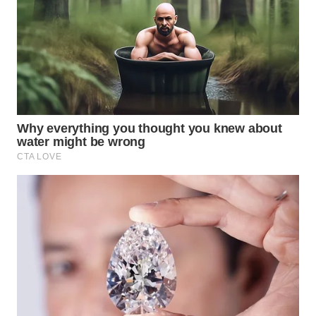
BEKASI
WN
BOGOR
WN
DEPOK
WN
TAPANULI
UTARA
WN
SAMOSIR
WN
PADANG
LAWAS