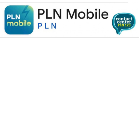
WAHANA MEDIA GROUP
|
|
|
WAHANA NEWS co
WAHANA TANI
WAHANA ADVOKAT
|
|
WAHANA INFRASTRUKTUR
WAHANA KONSUMEN
|
|
|
WAHANA LISTRIK
WAHANA TRAVEL
WAHANA TV