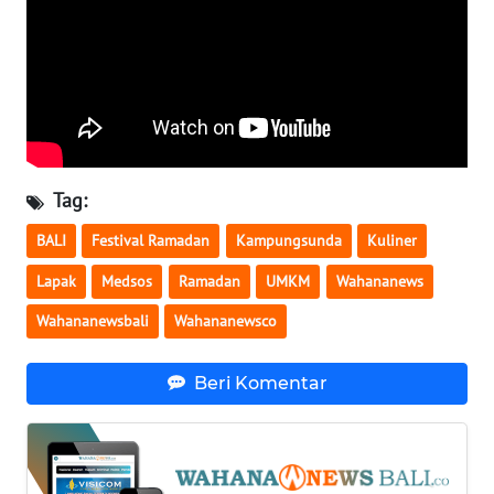
LANGKAT
WN
TAPANULI
SELATAN
WN
TANJUNG
Tag:
LESUNG
BALI
Festival Ramadan
Kampungsunda
Kuliner
WN
Lapak
Medsos
Ramadan
UMKM
Wahananews
KARO
Wahananewsbali
Wahananewsco
WN
SIMALUNGUN
Beri Komentar
WN
LABUHANBATU