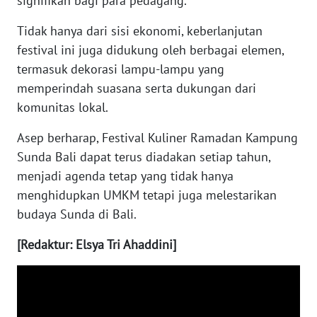
signifikan bagi para pedagang.
WN
Tidak hanya dari sisi ekonomi, keberlanjutan
MALUKU
festival ini juga didukung oleh berbagai elemen,
termasuk dekorasi lampu-lampu yang
WN
memperindah suasana serta dukungan dari
MALUT
komunitas lokal.
WN
Asep berharap, Festival Kuliner Ramadan Kampung
DAIRI
Sunda Bali dapat terus diadakan setiap tahun,
menjadi agenda tetap yang tidak hanya
WN
menghidupkan UMKM tetapi juga melestarikan
DANAU
budaya Sunda di Bali.
TOBA
[Redaktur: Elsya Tri Ahaddini]
WN
NIAS
WN