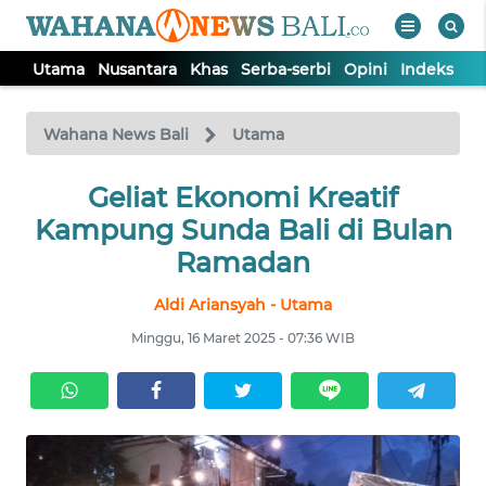
Utama
Nusantara
Khas
Serba-serbi
Opini
Indeks
WAHANA
Tutup
TV
Wahana News Bali
Utama
UTAMA
Geliat Ekonomi Kreatif
Kampung Sunda Bali di Bulan
NUSANTARA
Ramadan
Aldi Ariansyah - Utama
KHAS
Minggu, 16 Maret 2025 - 07:36 WIB
SERBA-
SERBI
OPINI