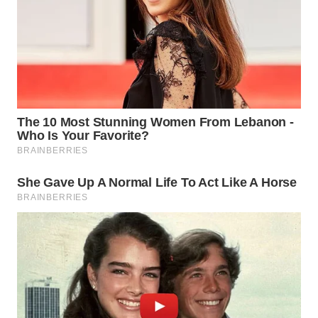
PORTAL
KONSUMEN
FORWAMKI
ALPERKLINAS
FORJASIDA
TAMBANG
NEWS
SITUNGIR
NEWS
SIDIKALANG
NEWS