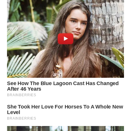
WAHANA
DESA
WISATA
LAPAK
WAHANA
Wahana
Network
KONSUMEN
LISTRIK
MASYARAKAT
KELISTRIKAN
WALINKI