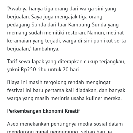
"Awalnya hanya tiga orang dari warga sini yang
WN
berjualan. Saya juga mengajak tiga orang
NUSANTARA
pedagang Sunda dari luar Kampung Sunda yang
memang sudah memiliki restoran. Namun, melihat
WN
keramaian yang terjadi, warga di sini pun ikut serta
JOGJA
berjualan," tambahnya.
WN
Tarif sewa lapak yang diterapkan cukup terjangkau,
JATIM
yakni Rp250 ribu untuk 20 hari.
WN
Biaya ini masih tergolong rendah mengingat
BALI
festival ini baru pertama kali diadakan, dan banyak
warga yang masih merintis usaha kuliner mereka.
WN
KALBAR
Perkembangan Ekonomi Kreatif
Asep menekankan pentingnya media sosial dalam
WN
KALTENG
mendorong minat pengunjung. Setiap hari, ia