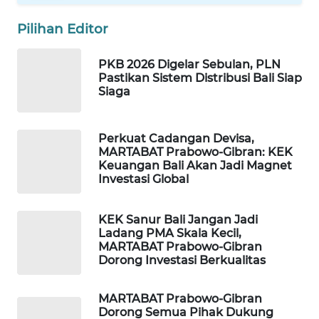
KARING
Pilihan Editor
NEWS
PKB 2026 Digelar Sebulan, PLN
Pastikan Sistem Distribusi Bali Siap
JURNAL
Siaga
MARITIM
HUMBANG
Perkuat Cadangan Devisa,
NEWS
MARTABAT Prabowo-Gibran: KEK
Keuangan Bali Akan Jadi Magnet
Investasi Global
GARONGGANG
NEWS
KEK Sanur Bali Jangan Jadi
Ladang PMA Skala Kecil,
FISUELRI
MARTABAT Prabowo-Gibran
ID
Dorong Investasi Berkualitas
ENERGI
MARTABAT Prabowo-Gibran
NEWS
Dorong Semua Pihak Dukung