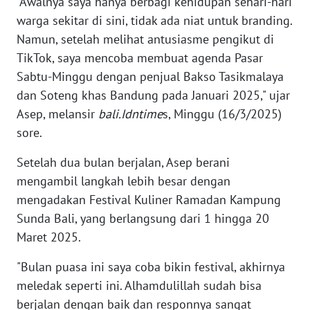
"Awalnya saya hanya berbagi kehidupan sehari-hari
RIAU
warga sekitar di sini, tidak ada niat untuk branding.
Namun, setelah melihat antusiasme pengikut di
WN
SERAMBI
TikTok, saya mencoba membuat agenda Pasar
Sabtu-Minggu dengan penjual Bakso Tasikmalaya
WN
dan Soteng khas Bandung pada Januari 2025," ujar
JAMBI
Asep, melansir
bali.Idntime
s, Minggu (16/3/2025)
sore.
WN
SULTRA
Setelah dua bulan berjalan, Asep berani
mengambil langkah lebih besar dengan
WN
mengadakan Festival Kuliner Ramadan Kampung
NTB
Sunda Bali, yang berlangsung dari 1 hingga 20
Maret 2025.
WN
SULTENG
"Bulan puasa ini saya coba bikin festival, akhirnya
meledak seperti ini. Alhamdulillah sudah bisa
WN
berjalan dengan baik dan responnya sangat
SULBAR