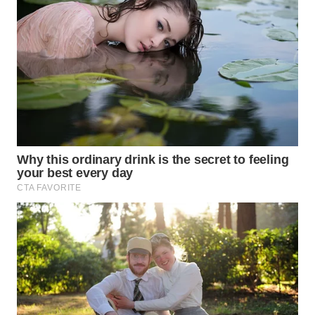
Wahana
Media
Group
WAHANA
NEWS
WAHANA
TANI
WAHANA
ADVOKAT
WAHANA
INFRASTRUKTUR
WAHANA
KONSUMEN