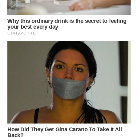
WN
PRIANGAN
TIMUR
WN
SEMARANG
WN
SOLO
WN
BOROBUDUR
WN
MADURA
WN