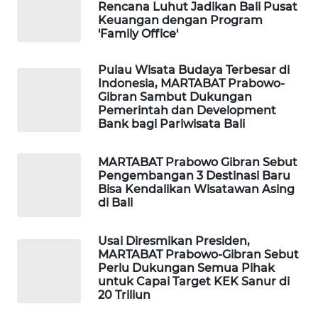
Rencana Luhut Jadikan Bali Pusat
Keuangan dengan Program
CILEUNGSI
'Family Office'
NEWS
Pulau Wisata Budaya Terbesar di
BERKAT
Indonesia, MARTABAT Prabowo-
NEWS
Gibran Sambut Dukungan
Pemerintah dan Development
Bank bagi Pariwisata Bali
BERAMPU
NEWS
MARTABAT Prabowo Gibran Sebut
Pengembangan 3 Destinasi Baru
ANUGERAH
Bisa Kendalikan Wisatawan Asing
NEWS
di Bali
AKHLAK
Usai Diresmikan Presiden,
ID
MARTABAT Prabowo-Gibran Sebut
Perlu Dukungan Semua Pihak
untuk Capai Target KEK Sanur di
PERAPKI
20 Triliun
NEWS