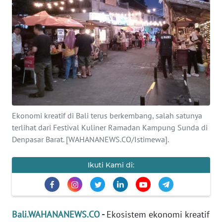
Informasi
INDEKS
BERITA
KONTAK
KAMI
INFO
Ekonomi kreatif di Bali terus berkembang, salah satunya
IKLAN
terlihat dari Festival Kuliner Ramadan Kampung Sunda di
Denpasar Barat. [WAHANANEWS.CO/Istimewa].
TENTANG
KAMI
Ikuti Kami di:
PEDOMAN
MEDIA
SIBER
Bali.WAHANANEWS.CO
-
Ekosistem ekonomi kreatif