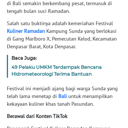
di Bali semakin berkembang pesat, termasuk di
REDAKSI
tengah bulan suci Ramadan.
KARIR
Salah satu buktinya adalah kemeriahan Festival
Kuliner
Ramadan
Kampung Sunda yang berlokasi
DISCLAIMER
di Gang Marlboro X, Pemecutan Kelod, Kecamatan
Denpasar Barat, Kota Denpasar.
Wahana
News
Baca Juga:
Regional
49 Pelaku UMKM Terdampak Bencana
Hidrometeorologi Terima Bantuan
WN
SUMUT
Festival ini menjadi ajang bagi warga Sunda yang
telah lama menetap di
Bali
untuk menampilkan
WN
JAKARTA
kekayaan kuliner khas tanah Pasundan.
Berawal dari Konten TikTok
WN
JABAR