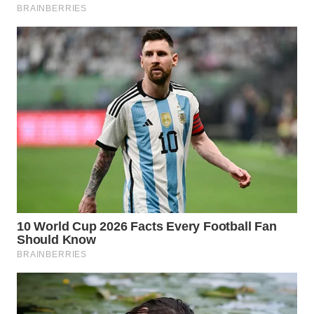
SURABAYA
WN
NATUNA
WN
BINTAN
WN
MANDALIKA
WN
LIKUPANG
WN
LABUANBAJO
WN
BORNEO