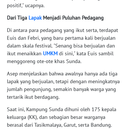
positif," ucapnya.
WN
Dari Tiga
Lapak
Menjadi Puluhan Pedagang
BABEL
Di antara para pedagang yang ikut serta, terdapat
WN
Euis dan Febri, yang baru pertama kali berjualan
SUMBAR
dalam skala festival. "Senang bisa berjualan dan
ikut menaikkan
UMKM
di sini," kata Euis sambil
WN
menggoreng ote-ote khas Sunda.
SUMSEL
Asep menjelaskan bahwa awalnya hanya ada tiga
WN
lapak yang berjualan, tetapi dengan meningkatnya
BENGKULU
jumlah pengunjung, semakin banyak warga yang
tertarik ikut berdagang.
WN
LAMPUNG
Saat ini, Kampung Sunda dihuni oleh 175 kepala
keluarga (KK), dan sebagian besar warganya
WN
berasal dari Tasikmalaya, Garut, serta Bandung.
JATENG