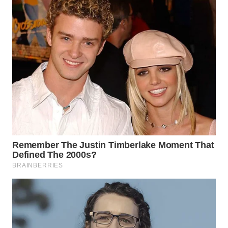
WN
SUMEDANG
WN
CIANJUR
WN
KEPULAUAN
SERIBU
WN
TANGERANG
WN
BINJAI
WN
CIREBON