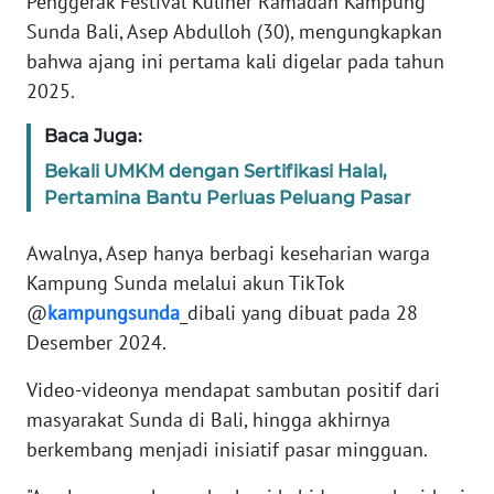
Penggerak Festival Kuliner Ramadan Kampung
Sunda Bali, Asep Abdulloh (30), mengungkapkan
WN
bahwa ajang ini pertama kali digelar pada tahun
BANTEN
2025.
WN
Baca Juga:
NTT
Bekali UMKM dengan Sertifikasi Halal,
Pertamina Bantu Perluas Peluang Pasar
WN
KEPRI
Awalnya, Asep hanya berbagi keseharian warga
Kampung Sunda melalui akun TikTok
WN
@
kampungsunda
_dibali yang dibuat pada 28
PAPUA
Desember 2024.
WN
Video-videonya mendapat sambutan positif dari
PAPUA
BARAT
masyarakat Sunda di Bali, hingga akhirnya
berkembang menjadi inisiatif pasar mingguan.
WN