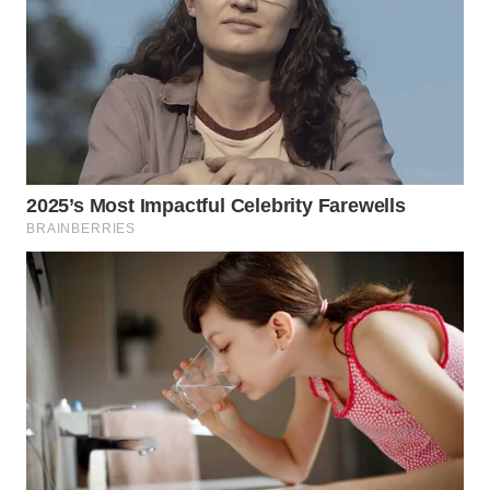
WN
INDRAMAYU
WN
KUNINGAN
WN
MAJALENGKA
WN
SUBANG
WN
SUKABUMI
WN
PURWAKARTA