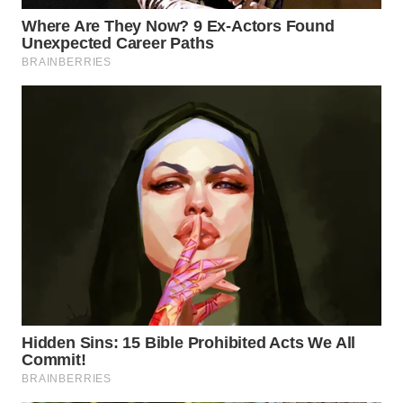
WAHANA
SPORT
WAHANA
UMKM
WAHANA
SELEB
WAHANA
PERSONA
WAHANA
OTOMOTIF
WAHANA
HEALTH