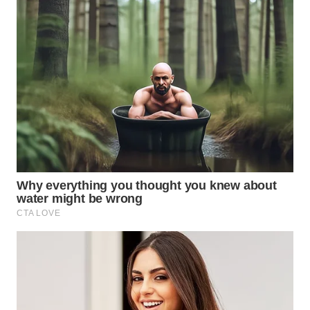
ID
MAWAKA
ID
MARTABAT
NET
PLN
WATCH
MKLI
LPKKI
LKKI
KOPEKLIN