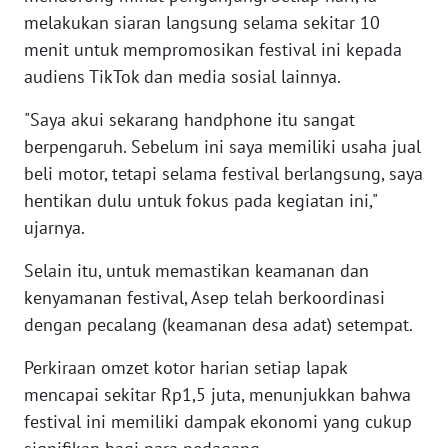
melakukan siaran langsung selama sekitar 10
WN
menit untuk mempromosikan festival ini kepada
KALTARA
audiens TikTok dan media sosial lainnya.
"Saya akui sekarang handphone itu sangat
WN
KALSEL
berpengaruh. Sebelum ini saya memiliki usaha jual
beli motor, tetapi selama festival berlangsung, saya
WN
hentikan dulu untuk fokus pada kegiatan ini,"
KALTIM
ujarnya.
WN
Selain itu, untuk memastikan keamanan dan
SULSEL
kenyamanan festival, Asep telah berkoordinasi
dengan pecalang (keamanan desa adat) setempat.
WN
GORONTALO
Perkiraan omzet kotor harian setiap lapak
mencapai sekitar Rp1,5 juta, menunjukkan bahwa
WN
festival ini memiliki dampak ekonomi yang cukup
SULUT