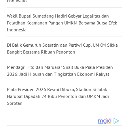
Pohuwato
BEKASI
Wakil Bupati Sumedang Hadiri Gebyar Legalitas dan
WN
Pelatihan Keamanan Pangan UMKM Bersama Bursa Efek
BOGOR
Indonesia
WN
DEPOK
Di Balik Gemuruh Soeratin dan Pertiwi Cup, UMKM Sikka
Bangkit Bersama Ribuan Penonton
WN
TAPANULI
Mendagri Tito dan Maruarar Sirait Buka Piala Presiden
UTARA
2026: Jadi Hiburan dan Tingkatkan Ekonomi Rakyat
WN
Piala Presiden 2026 Resmi Dibuka, Stadion Si Jalak
SAMOSIR
Harupat Dipadati 24 Ribu Penonton dan UMKM Jadi
Sorotan
WN
PADANG
LAWAS