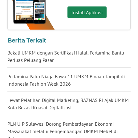
WN
Install Aplikasi
TAPANULI
TENGAH
WN DELI
Berita Terkait
SERDANG
Bekali UMKM dengan Sertifikasi Halal, Pertamina Bantu
WN
Perluas Peluang Pasar
TEBING
TINGGI
Pertamina Patra Niaga Bawa 11 UMKM Binaan Tampil di
Indonesia Fashion Week 2026
WN
PAKPAK
Lewat Pelatihan Digital Marketing, BAZNAS RI Ajak UMKM
Kota Bekasi Kuasai Digitalisasi
WN
KARAWANG
PLN UIP Sulawesi Dorong Pemberdayaan Ekonomi
Masyarakat melalui Pengembangan UMKM Mebel di
WN