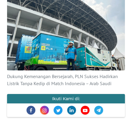
Informasi
INDEKS
BERITA
KONTAK
KAMI
INFO
IKLAN
Dukung Kemenangan Bersejarah, PLN Sukses Hadirkan
Listrik Tanpa Kedip di Match Indonesia – Arab Saudi
TENTANG
KAMI
Ikuti Kami di:
PEDOMAN
MEDIA
SIBER