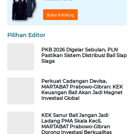
Buka Katalog
WAHANA
LISTRIK
Pilihan Editor
WAHANA
TRAVEL
PKB 2026 Digelar Sebulan, PLN
Pastikan Sistem Distribusi Bali Siap
WAHANA
Siaga
TV
Perkuat Cadangan Devisa,
WAHANANEWS
MARTABAT Prabowo-Gibran: KEK
ID
Keuangan Bali Akan Jadi Magnet
Investasi Global
WAHANANEWS
CO ID
KEK Sanur Bali Jangan Jadi
Ladang PMA Skala Kecil,
WAHANANEWS
MARTABAT Prabowo-Gibran
Dorong Investasi Berkualitas
NET