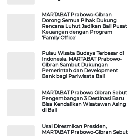
MARTABAT Prabowo-Gibran
WAHANA
Dorong Semua Pihak Dukung
SPORT
Rencana Luhut Jadikan Bali Pusat
Keuangan dengan Program
WAHANA
'Family Office'
UMKM
Pulau Wisata Budaya Terbesar di
Indonesia, MARTABAT Prabowo-
WAHANA
Gibran Sambut Dukungan
SELEB
Pemerintah dan Development
Bank bagi Pariwisata Bali
WAHANA
PERSONA
MARTABAT Prabowo Gibran Sebut
Pengembangan 3 Destinasi Baru
Bisa Kendalikan Wisatawan Asing
WAHANA
di Bali
OTOMOTIF
Usai Diresmikan Presiden,
WAHANA
MARTABAT Prabowo-Gibran Sebut
HEALTH