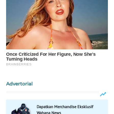
Wahana
Media
Group
WAHANA
NEWS
WAHANA
TANI
WAHANA
ADVOKAT
Advertorial
WAHANA
INFRASTRUKTUR
Dapatkan Merchandise Eksklusif
WAHANA
Wahana News
KONSUMEN