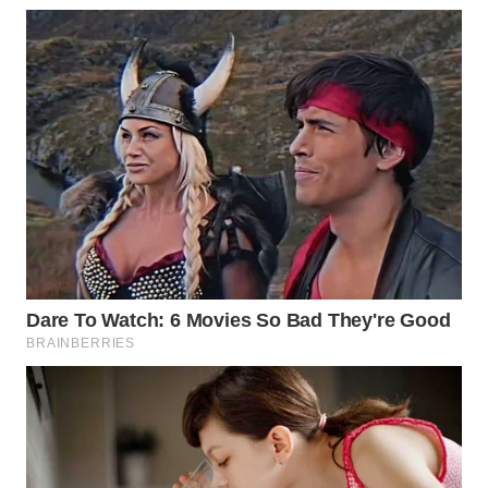
WN
SUMEDANG
WN
CIANJUR
WN
KEPULAUAN
SERIBU
WN
TANGERANG
WN
BINJAI
WN
CIREBON