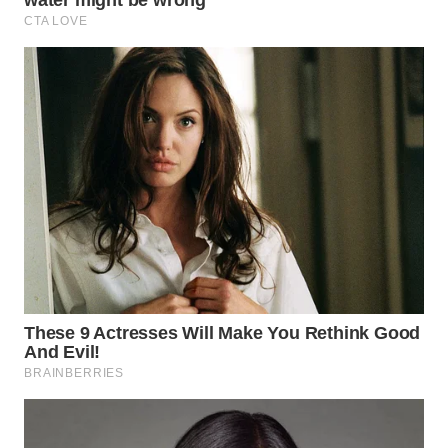
WN
MALUKU
WN
MALUT
WN
DAIRI
WN
DANAU
TOBA
WN
NIAS
WN