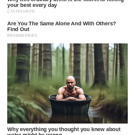
WN
KALTARA
WN
KALSEL
WN
KALTIM
WN
SULSEL
WN
GORONTALO
WN
SULUT