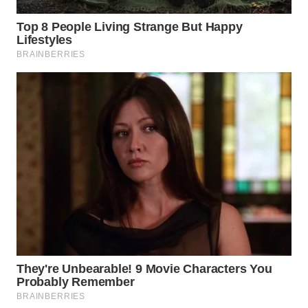
BEKASI
WN
BOGOR
WN
DEPOK
WN
TAPANULI
UTARA
WN
SAMOSIR
WN
PADANG
LAWAS