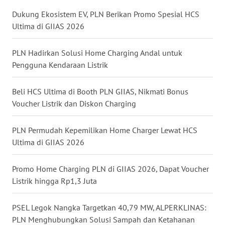
RIAU
Dukung Ekosistem EV, PLN Berikan Promo Spesial HCS
Ultima di GIIAS 2026
WN
SERAMBI
PLN Hadirkan Solusi Home Charging Andal untuk
Pengguna Kendaraan Listrik
WN
JAMBI
Beli HCS Ultima di Booth PLN GIIAS, Nikmati Bonus
WN
Voucher Listrik dan Diskon Charging
SULTRA
PLN Permudah Kepemilikan Home Charger Lewat HCS
WN
Ultima di GIIAS 2026
NTB
Promo Home Charging PLN di GIIAS 2026, Dapat Voucher
WN
Listrik hingga Rp1,3 Juta
SULTENG
PSEL Legok Nangka Targetkan 40,79 MW, ALPERKLINAS:
WN
PLN Menghubungkan Solusi Sampah dan Ketahanan
SULBAR