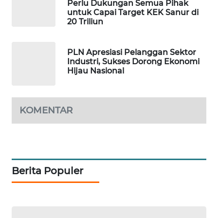
Perlu Dukungan Semua Pihak
untuk Capai Target KEK Sanur di
20 Triliun
WAHANA
DESA
WISATA
PLN Apresiasi Pelanggan Sektor
Industri, Sukses Dorong Ekonomi
LAPAK
Hijau Nasional
WAHANA
Wahana
KOMENTAR
Network
KONSUMEN
LISTRIK
Berita Populer
MASYARAKAT
KELISTRIKAN
WALINKI