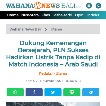
Utama
Nusantara
Khas
Serba-serbi
Opini
Indeks
WAHANA
Tutup
TV
Wahana News Bali
Utama
UTAMA
Dukung Kemenangan
Bersejarah, PLN Sukses
NUSANTARA
Hadirkan Listrik Tanpa Kedip di
Match Indonesia – Arab Saudi
KHAS
Redaksi - Utama
Kamis, 28 November 2024 - 07:56 WIB
SERBA-
SERBI
OPINI