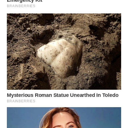
SURABAYA
WN
NATUNA
WN
BINTAN
WN
MANDALIKA
WN
LIKUPANG
WN
LABUANBAJO
WN
BORNEO