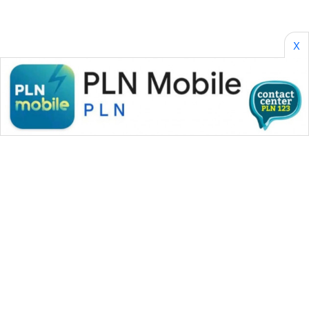
SONYA
ASA
X
NEWS
WAHANA MEDIA GROUP