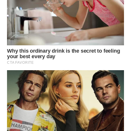
WN
INDRAMAYU
WN
KUNINGAN
WN
MAJALENGKA
WN
SUBANG
WN
SUKABUMI
WN
PURWAKARTA