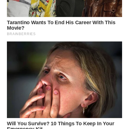
WN
PRIANGAN
TIMUR
WN
SEMARANG
WN
SOLO
WN
BOROBUDUR
WN
MADURA
WN