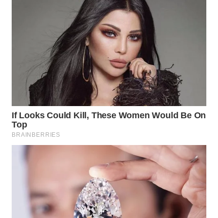
LANGKAT
WN
TAPANULI
SELATAN
WN
TANJUNG
LESUNG
WN
KARO
WN
SIMALUNGUN
WN
LABUHANBATU