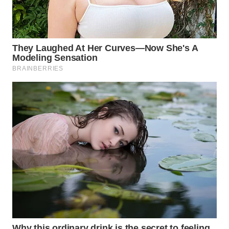
WN
NUSANTARA
WN
JOGJA
WN
JATIM
WN
BALI
WN
KALBAR
WN
KALTENG