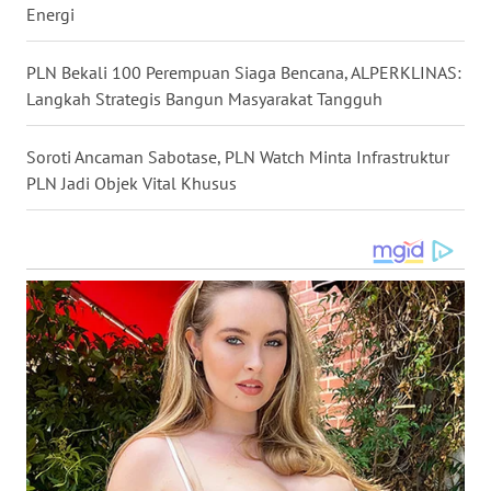
Energi
WN
PLN Bekali 100 Perempuan Siaga Bencana, ALPERKLINAS:
BABEL
Langkah Strategis Bangun Masyarakat Tangguh
WN
Soroti Ancaman Sabotase, PLN Watch Minta Infrastruktur
SUMBAR
PLN Jadi Objek Vital Khusus
WN
SUMSEL
WN
BENGKULU
WN
LAMPUNG
WN
JATENG