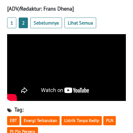
REDAKSI
[ADV/Redaktur: Frans Dhena]
KARIR
1
2
Sebelumnya
Lihat Semua
DISCLAIMER
Wahana
News
Regional
WN
SUMUT
WN
JAKARTA
Tag:
EBT
Energi Terbarukan
Listrik Tanpa Kedip
PLN
WN
JABAR
Pt Pln Persero