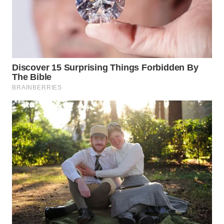
WN
TAPANULI
TENGAH
WN DELI
SERDANG
WN
TEBING
TINGGI
WN
PAKPAK
WN
KARAWANG
WN