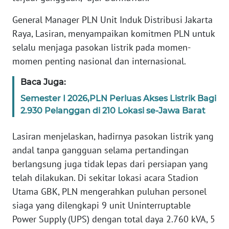
RIAU
General Manager PLN Unit Induk Distribusi Jakarta
WN
Raya, Lasiran, menyampaikan komitmen PLN untuk
SERAMBI
selalu menjaga pasokan listrik pada momen-
momen penting nasional dan internasional.
WN
JAMBI
Baca Juga:
Semester I 2026,PLN Perluas Akses Listrik Bagi
WN
2.930 Pelanggan di 210 Lokasi se-Jawa Barat
SULTRA
Lasiran menjelaskan, hadirnya pasokan listrik yang
WN
andal tanpa gangguan selama pertandingan
NTB
berlangsung juga tidak lepas dari persiapan yang
telah dilakukan. Di sekitar lokasi acara Stadion
WN
Utama GBK, PLN mengerahkan puluhan personel
SULTENG
siaga yang dilengkapi 9 unit Uninterruptable
WN
Power Supply (UPS) dengan total daya 2.760 kVA, 5
SULBAR