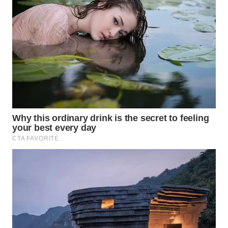
WN
TAPANULI
TENGAH
WN DELI
SERDANG
WN
TEBING
TINGGI
WN
PAKPAK
WN
KARAWANG
WN