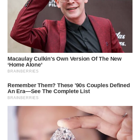
WN
PRIANGAN
TIMUR
WN
SEMARANG
WN
SOLO
WN
BOROBUDUR
WN
MADURA
WN