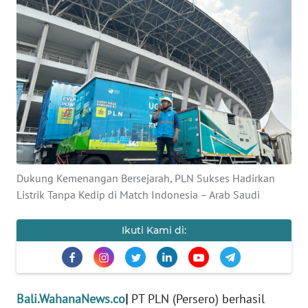
Informasi
INDEKS
BERITA
KONTAK
KAMI
INFO
IKLAN
Dukung Kemenangan Bersejarah, PLN Sukses Hadirkan
Listrik Tanpa Kedip di Match Indonesia – Arab Saudi
TENTANG
KAMI
Ikuti Kami di:
PEDOMAN
MEDIA
SIBER
Bali.WahanaNews.co
|
PT PLN (Persero) berhasil