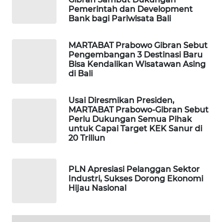
Pemerintah dan Development
Bank bagi Pariwisata Bali
SIBARAGAS
NEWS
MARTABAT Prabowo Gibran Sebut
Pengembangan 3 Destinasi Baru
METRO
Bisa Kendalikan Wisatawan Asing
SIANTAR
di Bali
NEWS
Usai Diresmikan Presiden,
METRO
MARTABAT Prabowo-Gibran Sebut
Perlu Dukungan Semua Pihak
MEDAN
untuk Capai Target KEK Sanur di
NEWS
20 Triliun
METRO
JAKARTA
PLN Apresiasi Pelanggan Sektor
NEWS
Industri, Sukses Dorong Ekonomi
Hijau Nasional
KRT
NEWS