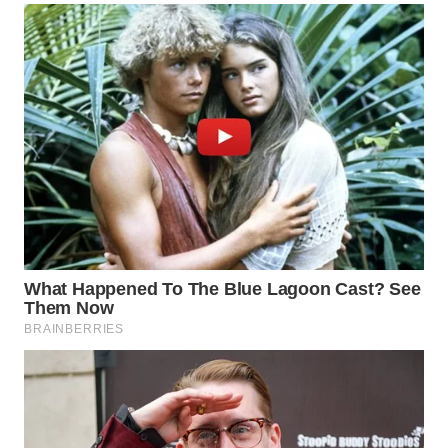
WN
INDRAMAYU
WN
KUNINGAN
WN
MAJALENGKA
WN
SUBANG
WN
SUKABUMI
WN
PURWAKARTA