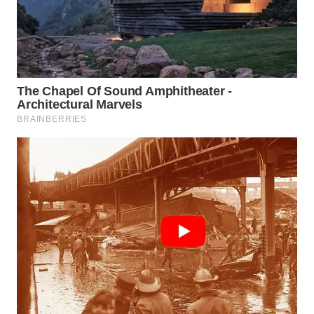
BEKASI
WN
BOGOR
WN
DEPOK
WN
TAPANULI
UTARA
WN
SAMOSIR
WN
PADANG
LAWAS