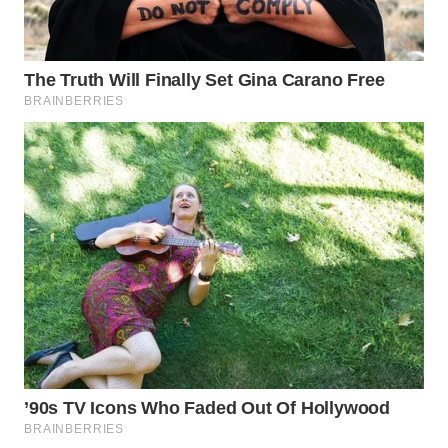
Wahana
Media
Group
WAHANA
NEWS
WAHANA
TANI
WAHANA
ADVOKAT
WAHANA
INFRASTRUKTUR
WAHANA
KONSUMEN