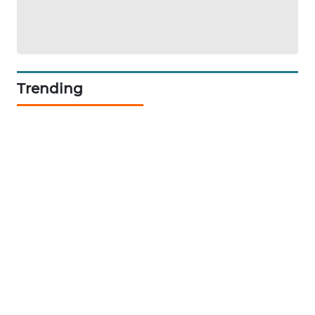
CILEUNGSI
NEWS
BERKAT
Trending
NEWS
BERAMPU
NEWS
ANUGERAH
NEWS
AKHLAK
ID
PERAPKI
NEWS