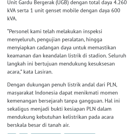
Unit Gardu Bergerak (UGB) dengan total daya 4.260
kVA serta 1 unit genset mobile dengan daya 600
WN
kVA.
BABEL
“Personel kami telah melakukan inspeksi
WN
menyeluruh, pengujian peralatan, hingga
SUMBAR
menyiapkan cadangan daya untuk memastikan
keamanan dan keandalan listrik di stadion. Seluruh
WN
langkah ini bertujuan mendukung kesuksesan
SUMSEL
acara,” kata Lasiran.
WN
Dengan dukungan penuh listrik andal dari PLN,
BENGKULU
masyarakat Indonesia dapat menikmati momen
kemenangan bersejarah tanpa gangguan. Hal ini
WN
sekaligus menjadi bukti kesiapan PLN dalam
LAMPUNG
mendukung kebutuhan kelistrikan pada acara
berskala besar di tanah air.
WN
JATENG