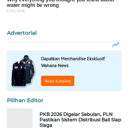
ID
MAWAKA
ID
Advertorial
MARTABAT
NET
Dapatkan Merchandise Eksklusif
PLN
WATCH
Wahana News
MKLI
Buka Katalog
LPKKI
Pilihan Editor
LKKI
PKB 2026 Digelar Sebulan, PLN
Pastikan Sistem Distribusi Bali Siap
KOPEKLIN
Siaga