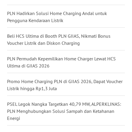
WN
PLN Hadirkan Solusi Home Charging Andal untuk
MALUKU
Pengguna Kendaraan Listrik
WN
Beli HCS Ultima di Booth PLN GIIAS, Nikmati Bonus
MALUT
Voucher Listrik dan Diskon Charging
WN
PLN Permudah Kepemilikan Home Charger Lewat HCS
DAIRI
Ultima di GIIAS 2026
WN
Promo Home Charging PLN di GIIAS 2026, Dapat Voucher
DANAU
Listrik hingga Rp1,3 Juta
TOBA
PSEL Legok Nangka Targetkan 40,79 MW, ALPERKLINAS:
WN
PLN Menghubungkan Solusi Sampah dan Ketahanan
NIAS
Energi
WN