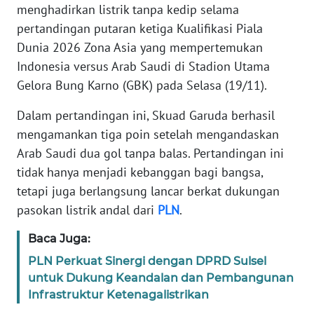
menghadirkan listrik tanpa kedip selama
REDAKSI
pertandingan putaran ketiga Kualifikasi Piala
Dunia 2026 Zona Asia yang mempertemukan
KARIR
Indonesia versus Arab Saudi di Stadion Utama
Gelora Bung Karno (GBK) pada Selasa (19/11).
DISCLAIMER
Dalam pertandingan ini, Skuad Garuda berhasil
Wahana
mengamankan tiga poin setelah mengandaskan
News
Regional
Arab Saudi dua gol tanpa balas. Pertandingan ini
tidak hanya menjadi kebanggan bagi bangsa,
WN
tetapi juga berlangsung lancar berkat dukungan
SUMUT
pasokan listrik andal dari
PLN
.
WN
Baca Juga:
JAKARTA
PLN Perkuat Sinergi dengan DPRD Sulsel
untuk Dukung Keandalan dan Pembangunan
WN
Infrastruktur Ketenagalistrikan
JABAR