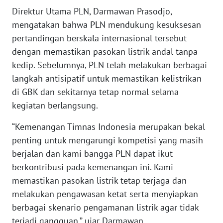
Direktur Utama PLN, Darmawan Prasodjo,
WN
mengatakan bahwa PLN mendukung kesuksesan
BANTEN
pertandingan berskala internasional tersebut
dengan memastikan pasokan listrik andal tanpa
WN
kedip. Sebelumnya, PLN telah melakukan berbagai
NTT
langkah antisipatif untuk memastikan kelistrikan
di GBK dan sekitarnya tetap normal selama
WN
KEPRI
kegiatan berlangsung.
“Kemenangan Timnas Indonesia merupakan bekal
WN
penting untuk mengarungi kompetisi yang masih
PAPUA
berjalan dan kami bangga PLN dapat ikut
berkontribusi pada kemenangan ini. Kami
WN
PAPUA
memastikan pasokan listrik tetap terjaga dan
BARAT
melakukan pengawasan ketat serta menyiapkan
berbagai skenario pengamanan listrik agar tidak
WN
terjadi gangguan,” ujar Darmawan.