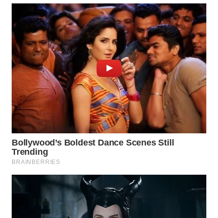
WAHANA
LISTRIK
WAHANA
TRAVEL
WAHANA
TV
WAHANANEWS
ID
WAHANANEWS
CO ID
WAHANANEWS
NET