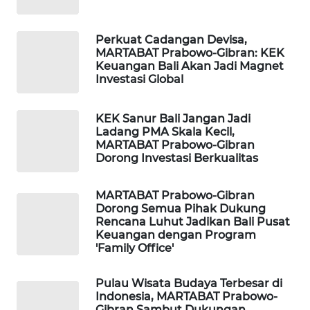
PORTAL
Perkuat Cadangan Devisa,
KONSUMEN
MARTABAT Prabowo-Gibran: KEK
Keuangan Bali Akan Jadi Magnet
Investasi Global
FORWAMKI
ALPERKLINAS
KEK Sanur Bali Jangan Jadi
Ladang PMA Skala Kecil,
MARTABAT Prabowo-Gibran
FORJASIDA
Dorong Investasi Berkualitas
TAMBANG
MARTABAT Prabowo-Gibran
NEWS
Dorong Semua Pihak Dukung
Rencana Luhut Jadikan Bali Pusat
Keuangan dengan Program
SITUNGIR
'Family Office'
NEWS
Pulau Wisata Budaya Terbesar di
SIDIKALANG
Indonesia, MARTABAT Prabowo-
NEWS
Gibran Sambut Dukungan