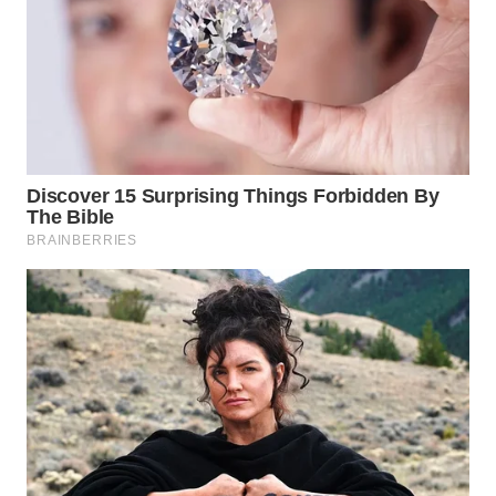
SURABAYA
WN
NATUNA
WN
BINTAN
WN
MANDALIKA
WN
LIKUPANG
WN
LABUANBAJO
WN
BORNEO