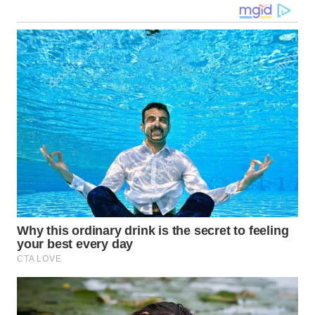
LANGKAT
WN
TAPANULI
SELATAN
WN
TANJUNG
LESUNG
WN
KARO
WN
SIMALUNGUN
WN
LABUHANBATU