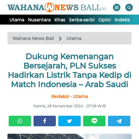
Utama
Nusantara
Khas
Serba-serbi
Opini
Indeks
WAHANA
Tutup
TV
Wahana News Bali
Utama
UTAMA
Dukung Kemenangan
Bersejarah, PLN Sukses
NUSANTARA
Hadirkan Listrik Tanpa Kedip di
Match Indonesia – Arab Saudi
KHAS
Redaksi - Utama
Kamis, 28 November 2024 - 07:56 WIB
SERBA-
SERBI
OPINI