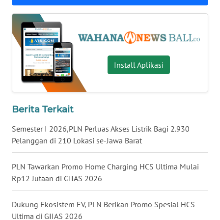
WN
KALTARA
WN
Install Aplikasi
KALSEL
WN
KALTIM
Berita Terkait
Semester I 2026,PLN Perluas Akses Listrik Bagi 2.930
WN
Pelanggan di 210 Lokasi se-Jawa Barat
SULSEL
PLN Tawarkan Promo Home Charging HCS Ultima Mulai
WN
GORONTALO
Rp12 Jutaan di GIIAS 2026
WN
Dukung Ekosistem EV, PLN Berikan Promo Spesial HCS
SULUT
Ultima di GIIAS 2026