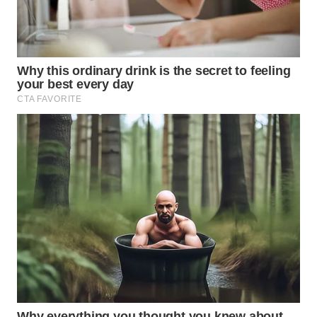
WAHANA
DESA
WISATA
LAPAK
WAHANA
Wahana
Network
KONSUMEN
LISTRIK
MASYARAKAT
KELISTRIKAN
WALINKI