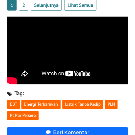
1
2
Selanjutnya
Lihat Semua
WN
NUSANTARA
WN
JOGJA
WN
JATIM
WN
BALI
Tag:
WN
EBT
Energi Terbarukan
Listrik Tanpa Kedip
PLN
KALBAR
Pt Pln Persero
WN
Beri Komentar
KALTENG