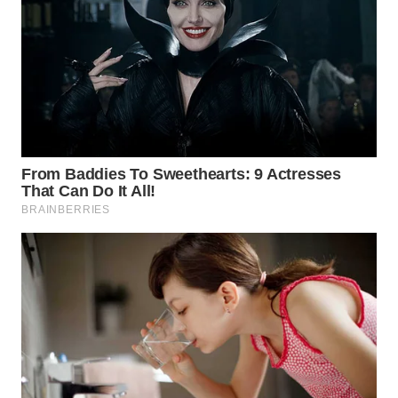
WAHANA
SPORT
WAHANA
UMKM
WAHANA
SELEB
WAHANA
PERSONA
WAHANA
OTOMOTIF
WAHANA
HEALTH