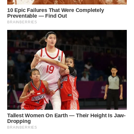
WN
SUMEDANG
WN
CIANJUR
WN
KEPULAUAN
SERIBU
WN
TANGERANG
WN
BINJAI
WN
CIREBON