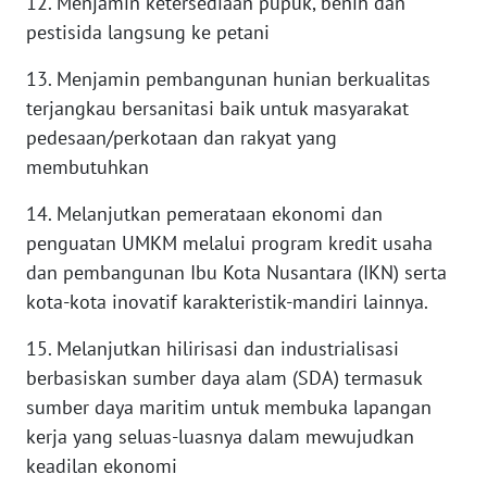
12. Menjamin ketersediaan pupuk, benih dan
BEKASI
pestisida langsung ke petani
WN
13. Menjamin pembangunan hunian berkualitas
BOGOR
terjangkau bersanitasi baik untuk masyarakat
pedesaan/perkotaan dan rakyat yang
WN
membutuhkan
DEPOK
14. Melanjutkan pemerataan ekonomi dan
WN
penguatan UMKM melalui program kredit usaha
TAPANULI
dan pembangunan Ibu Kota Nusantara (IKN) serta
UTARA
kota-kota inovatif karakteristik-mandiri lainnya.
WN
15. Melanjutkan hilirisasi dan industrialisasi
SAMOSIR
berbasiskan sumber daya alam (SDA) termasuk
sumber daya maritim untuk membuka lapangan
WN
PADANG
kerja yang seluas-luasnya dalam mewujudkan
LAWAS
keadilan ekonomi