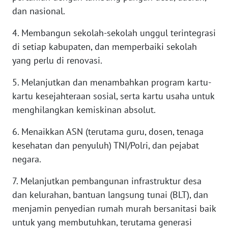
dan nasional.
WN
MALUKU
4. Membangun sekolah-sekolah unggul terintegrasi
di setiap kabupaten, dan memperbaiki sekolah
WN
yang perlu di renovasi.
MALUT
5. Melanjutkan dan menambahkan program kartu-
kartu kesejahteraan sosial, serta kartu usaha untuk
WN
DAIRI
menghilangkan kemiskinan absolut.
6. Menaikkan ASN (terutama guru, dosen, tenaga
WN
DANAU
kesehatan dan penyuluh) TNI/Polri, dan pejabat
TOBA
negara.
7. Melanjutkan pembangunan infrastruktur desa
WN
NIAS
dan kelurahan, bantuan langsung tunai (BLT), dan
menjamin penyedian rumah murah bersanitasi baik
WN
untuk yang membutuhkan, terutama generasi