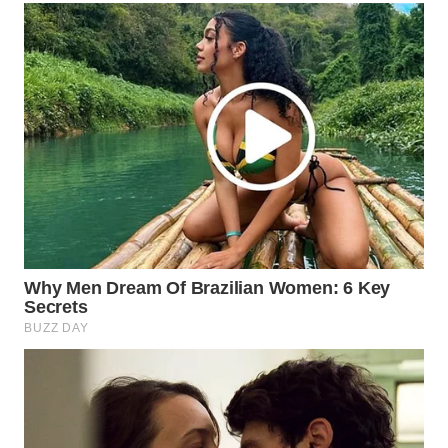
SIBARAGAS
NEWS
METRO
SIANTAR
NEWS
METRO
MEDAN
NEWS
METRO
JAKARTA
NEWS
KRT
NEWS