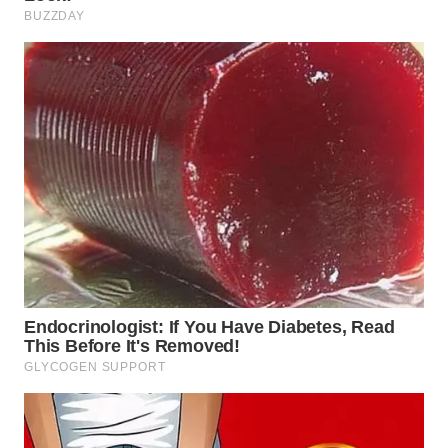
WAHANA
SPORT
WAHANA
UMKM
WAHANA
SELEB
WAHANA
PERSONA
WAHANA
OTOMOTIF
WAHANA
HEALTH