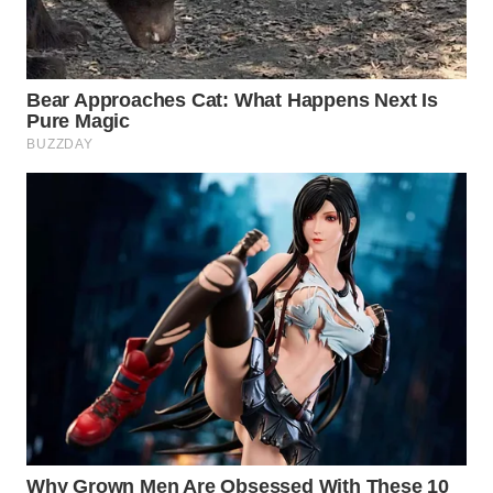
CILEUNGSI
NEWS
BERKAT
NEWS
BERAMPU
NEWS
ANUGERAH
NEWS
AKHLAK
ID
PERAPKI
NEWS