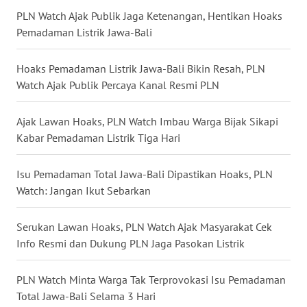
PLN Watch Ajak Publik Jaga Ketenangan, Hentikan Hoaks
WN
Pemadaman Listrik Jawa-Bali
PRIANGAN
TIMUR
Hoaks Pemadaman Listrik Jawa-Bali Bikin Resah, PLN
Watch Ajak Publik Percaya Kanal Resmi PLN
WN
SEMARANG
Ajak Lawan Hoaks, PLN Watch Imbau Warga Bijak Sikapi
Kabar Pemadaman Listrik Tiga Hari
WN
SOLO
Isu Pemadaman Total Jawa-Bali Dipastikan Hoaks, PLN
Watch: Jangan Ikut Sebarkan
WN
BOROBUDUR
Serukan Lawan Hoaks, PLN Watch Ajak Masyarakat Cek
WN
Info Resmi dan Dukung PLN Jaga Pasokan Listrik
MADURA
PLN Watch Minta Warga Tak Terprovokasi Isu Pemadaman
WN
Total Jawa-Bali Selama 3 Hari