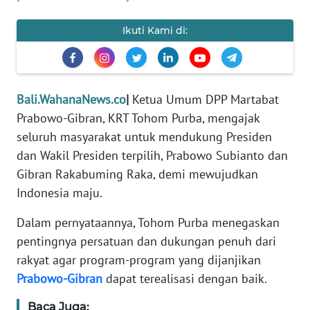
REDAKSI
Ikuti Kami di:
KARIR
DISCLAIMER
Bali.WahanaNews.co
|
Ketua Umum DPP Martabat
Prabowo-Gibran, KRT Tohom Purba, mengajak
Wahana
News
seluruh masyarakat untuk mendukung Presiden
Regional
dan Wakil Presiden terpilih, Prabowo Subianto dan
Gibran Rakabuming Raka, demi mewujudkan
WN
Indonesia maju.
SUMUT
Dalam pernyataannya, Tohom Purba menegaskan
WN
pentingnya persatuan dan dukungan penuh dari
JAKARTA
rakyat agar program-program yang dijanjikan
Prabowo-Gibran
dapat terealisasi dengan baik.
WN
JABAR
Baca Juga: