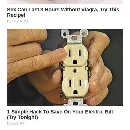
PORTAL
KONSUMEN
FORWAMKI
ALPERKLINAS
FORJASIDA
TAMBANG
NEWS
SITUNGIR
NEWS
SIDIKALANG
NEWS