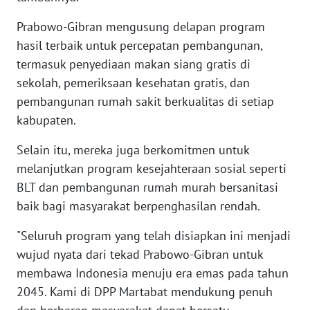
Prabowo-Gibran mengusung delapan program
WN
hasil terbaik untuk percepatan pembangunan,
NUSANTARA
termasuk penyediaan makan siang gratis di
sekolah, pemeriksaan kesehatan gratis, dan
WN
JOGJA
pembangunan rumah sakit berkualitas di setiap
kabupaten.
WN
Selain itu, mereka juga berkomitmen untuk
JATIM
melanjutkan program kesejahteraan sosial seperti
BLT dan pembangunan rumah murah bersanitasi
WN
BALI
baik bagi masyarakat berpenghasilan rendah.
"Seluruh program yang telah disiapkan ini menjadi
WN
KALBAR
wujud nyata dari tekad Prabowo-Gibran untuk
membawa Indonesia menuju era emas pada tahun
WN
2045. Kami di DPP Martabat mendukung penuh
KALTENG