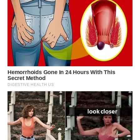
WAHANA
DESA
WISATA
LAPAK
WAHANA
Wahana
Network
KONSUMEN
LISTRIK
MASYARAKAT
KELISTRIKAN
WALINKI