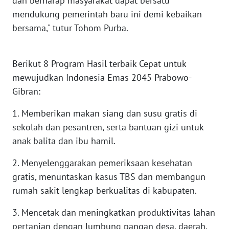
dan berharap masyarakat dapat bersatu
mendukung pemerintah baru ini demi kebaikan
WN
bersama," tutur Tohom Purba.
KALTARA
WN
Berikut 8 Program Hasil terbaik Cepat untuk
KALSEL
mewujudkan Indonesia Emas 2045 Prabowo-
Gibran:
WN
KALTIM
1. Memberikan makan siang dan susu gratis di
sekolah dan pesantren, serta bantuan gizi untuk
WN
anak balita dan ibu hamil.
SULSEL
2. Menyelenggarakan pemeriksaan kesehatan
WN
gratis, menuntaskan kasus TBS dan membangun
GORONTALO
rumah sakit lengkap berkualitas di kabupaten.
3. Mencetak dan meningkatkan produktivitas lahan
WN
SULUT
pertanian dengan lumbung pangan desa, daerah,