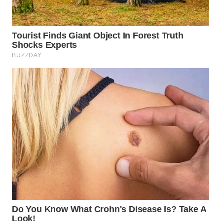
WAHANA
LISTRIK
WAHANA
TRAVEL
WAHANA
TV
WAHANANEWS
ID
WAHANANEWS
CO ID
WAHANANEWS
NET