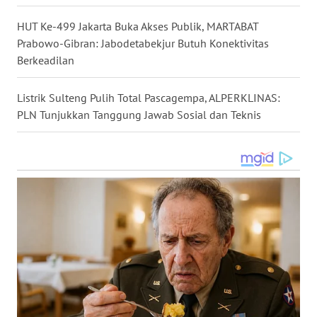
SURABAYA
HUT Ke-499 Jakarta Buka Akses Publik, MARTABAT
WN
Prabowo-Gibran: Jabodetabekjur Butuh Konektivitas
NATUNA
Berkeadilan
WN
Listrik Sulteng Pulih Total Pascagempa, ALPERKLINAS:
BINTAN
PLN Tunjukkan Tanggung Jawab Sosial dan Teknis
WN
MANDALIKA
WN
LIKUPANG
WN
LABUANBAJO
WN
BORNEO