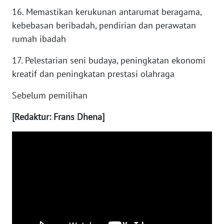
16. Memastikan kerukunan antarumat beragama,
WN
SUMEDANG
kebebasan beribadah, pendirian dan perawatan
rumah ibadah
WN
CIANJUR
17. Pelestarian seni budaya, peningkatan ekonomi
kreatif dan peningkatan prestasi olahraga
WN
Sebelum pemilihan
KEPULAUAN
SERIBU
[Redaktur: Frans Dhena]
WN
TANGERANG
WN
BINJAI
WN
CIREBON