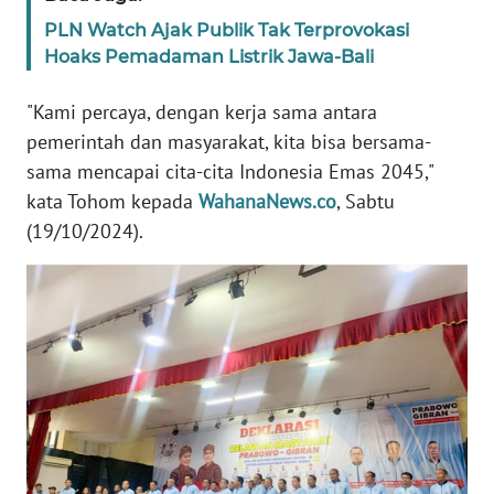
PLN Watch Ajak Publik Tak Terprovokasi
WN
Hoaks Pemadaman Listrik Jawa-Bali
BANTEN
"Kami percaya, dengan kerja sama antara
WN
pemerintah dan masyarakat, kita bisa bersama-
NTT
sama mencapai cita-cita Indonesia Emas 2045,"
kata Tohom kepada
WahanaNews.co
, Sabtu
WN
(19/10/2024).
KEPRI
WN
PAPUA
WN
PAPUA
BARAT
WN