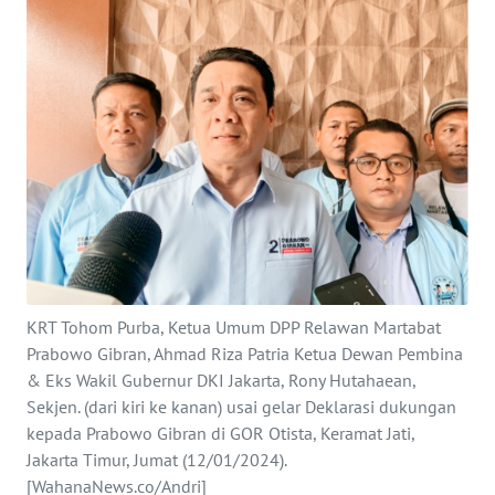
Informasi
INDEKS
BERITA
KONTAK
KAMI
INFO
IKLAN
KRT Tohom Purba, Ketua Umum DPP Relawan Martabat
TENTANG
KAMI
Prabowo Gibran, Ahmad Riza Patria Ketua Dewan Pembina
& Eks Wakil Gubernur DKI Jakarta, Rony Hutahaean,
Sekjen. (dari kiri ke kanan) usai gelar Deklarasi dukungan
PEDOMAN
MEDIA
kepada Prabowo Gibran di GOR Otista, Keramat Jati,
SIBER
Jakarta Timur, Jumat (12/01/2024).
[WahanaNews.co/Andri]