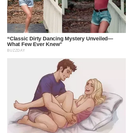
ID
MAWAKA
ID
MARTABAT
NET
PLN
WATCH
MKLI
LPKKI
LKKI
KOPEKLIN