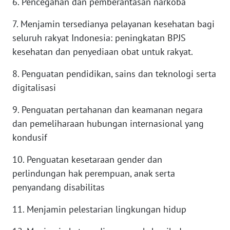
6. Pencegahan dan pemberantasan narkoba
WN
TAPANULI
7. Menjamin tersedianya pelayanan kesehatan bagi
TENGAH
seluruh rakyat Indonesia: peningkatan BPJS
kesehatan dan penyediaan obat untuk rakyat.
WN DELI
SERDANG
8. Penguatan pendidikan, sains dan teknologi serta
digitalisasi
WN
TEBING
9. Penguatan pertahanan dan keamanan negara
TINGGI
dan pemeliharaan hubungan internasional yang
kondusif
WN
PAKPAK
10. Penguatan kesetaraan gender dan
perlindungan hak perempuan, anak serta
WN
penyandang disabilitas
KARAWANG
11. Menjamin pelestarian lingkungan hidup
WN