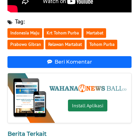
WN
INDRAMAYU
Tag:
Indonesia Maju
Krt Tohom Purba
Martabat
WN
KUNINGAN
Prabowo Gibran
Relawan Martabat
Tohom Purba
WN
Beri Komentar
MAJALENGKA
WN
SUBANG
WN
Install Aplikasi
SUKABUMI
WN
Berita Terkait
PURWAKARTA