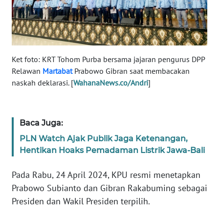
RIAU
WN
SERAMBI
Ket foto: KRT Tohom Purba bersama jajaran pengurus DPP
WN
Relawan
Martabat
Prabowo Gibran saat membacakan
JAMBI
naskah deklarasi. [
WahanaNews.co/Andri
]
WN
SULTRA
Baca Juga:
WN
PLN Watch Ajak Publik Jaga Ketenangan,
NTB
Hentikan Hoaks Pemadaman Listrik Jawa-Bali
WN
Pada Rabu, 24 April 2024, KPU resmi menetapkan
SULTENG
Prabowo Subianto dan Gibran Rakabuming sebagai
Presiden dan Wakil Presiden terpilih.
WN
SULBAR