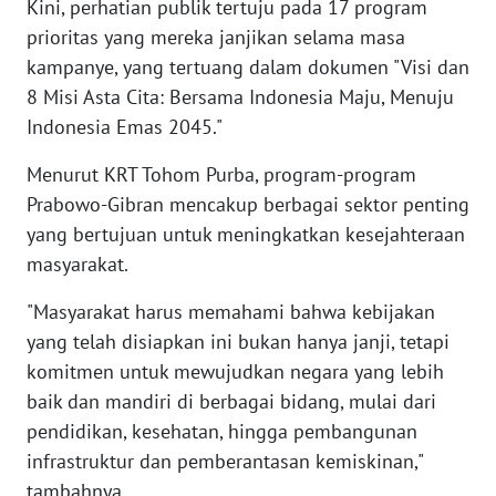
Kini, perhatian publik tertuju pada 17 program
prioritas yang mereka janjikan selama masa
WN
kampanye, yang tertuang dalam dokumen "Visi dan
BABEL
8 Misi Asta Cita: Bersama Indonesia Maju, Menuju
Indonesia Emas 2045."
WN
SUMBAR
Menurut KRT Tohom Purba, program-program
Prabowo-Gibran mencakup berbagai sektor penting
WN
yang bertujuan untuk meningkatkan kesejahteraan
SUMSEL
masyarakat.
WN
"Masyarakat harus memahami bahwa kebijakan
BENGKULU
yang telah disiapkan ini bukan hanya janji, tetapi
komitmen untuk mewujudkan negara yang lebih
WN
baik dan mandiri di berbagai bidang, mulai dari
LAMPUNG
pendidikan, kesehatan, hingga pembangunan
infrastruktur dan pemberantasan kemiskinan,"
WN
tambahnya.
JATENG