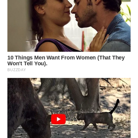
KARING
NEWS
JURNAL
MARITIM
HUMBANG
NEWS
GARONGGANG
NEWS
FISUELRI
ID
ENERGI
NEWS