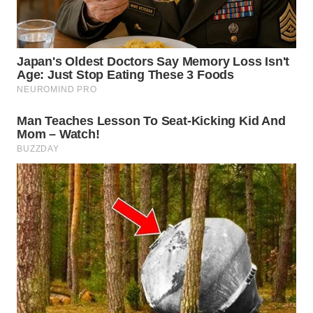
Wahana
Media
Group
WAHANA
NEWS
WAHANA
TANI
WAHANA
ADVOKAT
WAHANA
INFRASTRUKTUR
WAHANA
KONSUMEN