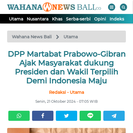
Utama
Nusantara
Khas
Serba-serbi
Opini
Indeks
WAHANA
Tutup
TV
Wahana News Bali
Utama
UTAMA
DPP Martabat Prabowo-Gibran
Ajak Masyarakat dukung
NUSANTARA
Presiden dan Wakil Terpilih
Demi Indonesia Maju
KHAS
Redaksi - Utama
Senin, 21 Oktober 2024 - 07:05 WIB
SERBA-
SERBI
OPINI