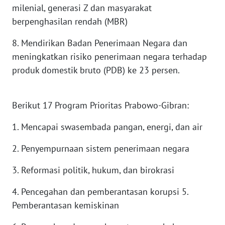
LANGKAT
milenial, generasi Z dan masyarakat
berpenghasilan rendah (MBR)
WN
TAPANULI
8. Mendirikan Badan Penerimaan Negara dan
SELATAN
meningkatkan risiko penerimaan negara terhadap
produk domestik bruto (PDB) ke 23 persen.
WN
TANJUNG
LESUNG
Berikut 17 Program Prioritas Prabowo-Gibran:
WN
1. Mencapai swasembada pangan, energi, dan air
KARO
2. Penyempurnaan sistem penerimaan negara
WN
3. Reformasi politik, hukum, dan birokrasi
SIMALUNGUN
4. Pencegahan dan pemberantasan korupsi 5.
WN
Pemberantasan kemiskinan
LABUHANBATU