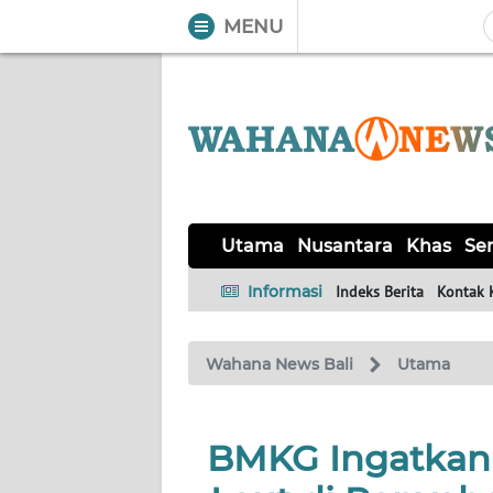
MENU
WAHANA
Tutup
TV
UTAMA
NUSANTARA
Utama
Nusantara
Khas
Ser
KHAS
Informasi
Indeks Berita
Kontak 
SERBA-
Wahana News Bali
Utama
SERBI
OPINI
BMKG Ingatkan
Informasi