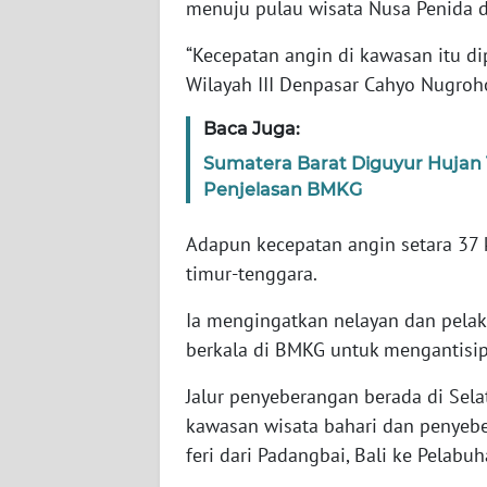
menuju pulau wisata Nusa Penida 
WN
BANTEN
“Kecepatan angin di kawasan itu di
Wilayah III Denpasar Cahyo Nugroho
WN
NTT
Baca Juga:
Sumatera Barat Diguyur Hujan 1
WN
Penjelasan BMKG
KEPRI
Adapun kecepatan angin setara 37 k
WN
timur-tenggara.
PAPUA
Ia mengingatkan nelayan dan pelak
WN
berkala di BMKG untuk mengantisip
PAPUA
BARAT
Jalur penyeberangan berada di Sela
kawasan wisata bahari dan penye
WN
feri dari Padangbai, Bali ke Pelabu
RIAU