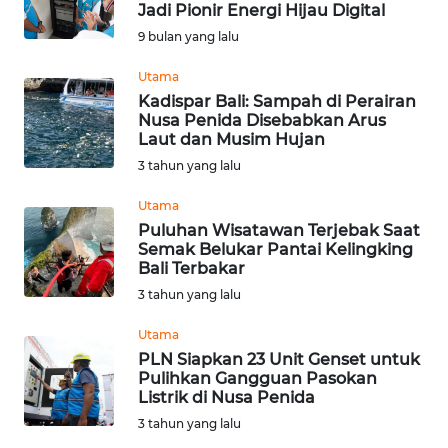
Jadi Pionir Energi Hijau Digital
Informasi
9 bulan yang lalu
INDEKS
Utama
BERITA
Kadispar Bali: Sampah di Perairan
Nusa Penida Disebabkan Arus
Laut dan Musim Hujan
KONTAK
3 tahun yang lalu
KAMI
Utama
INFO
Puluhan Wisatawan Terjebak Saat
IKLAN
Semak Belukar Pantai Kelingking
Bali Terbakar
TENTANG
3 tahun yang lalu
KAMI
Utama
PLN Siapkan 23 Unit Genset untuk
PEDOMAN
Pulihkan Gangguan Pasokan
MEDIA
Listrik di Nusa Penida
SIBER
3 tahun yang lalu