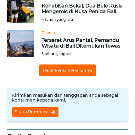
Kehabisan Bekal, Dua Bule Rusia
Mengemis di Nusa Penida Bali
WN
4 tahun yang lalu
BABEL
Daerah
WN
Terseret Arus Pantai, Pemandu
SUMBAR
Wisata di Bali Ditemukan Tewas
5 tahun yang lalu
WN
SUMSEL
Muat Berita Selanjutnya
WN
BENGKULU
Kirimkan masukan dan tanggapan anda sebagai
konsumen kepada kami.
WN
LAMPUNG
Suara Pembaca
WN
JATENG