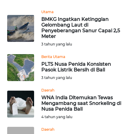
REDAKSI
Utama
BMKG Ingatkan Ketinggian
KARIR
Gelombang Laut di
Penyeberangan Sanur Capai 2,5
Meter
DISCLAIMER
3 tahun yang lalu
Wahana
Berita Utama
News
Regional
PLTS Nusa Penida Konsisten
Pasok Listrik Bersih di Bali
3 tahun yang lalu
WN
SUMUT
Daerah
WNA India Ditemukan Tewas
WN
Mengambang saat Snorkeling di
JAKARTA
Nusa Penida Bali
4 tahun yang lalu
WN
JABAR
Daerah