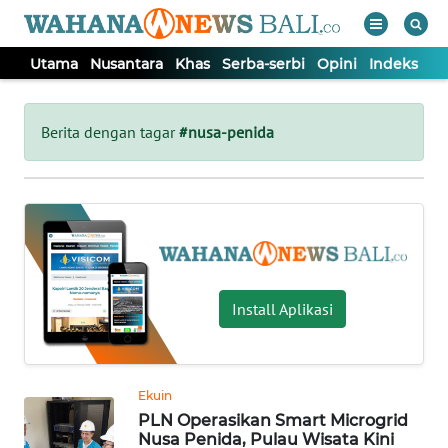
Utama
Nusantara
Khas
Serba-serbi
Opini
Indeks
WAHANA
Tutup
TV
Berita dengan tagar
#nusa-penida
UTAMA
NUSANTARA
KHAS
Install Aplikasi
SERBA-
SERBI
Ekuin
PLN Operasikan Smart Microgrid
OPINI
Nusa Penida, Pulau Wisata Kini