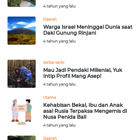
RIAU
4 tahun yang lalu
WN
Daerah
SERAMBI
Warga Israel Meninggal Dunia saat
Daki Gunung Rinjani
WN
4 tahun yang lalu
JAMBI
Serba-serbi
WN
Mau Jadi Pendaki Millenial, Yuk
SULTRA
Intip Profil Mang Asep!
4 tahun yang lalu
WN
NTB
Utama
Kehabisan Bekal, Ibu dan Anak
WN
asal Rusia Terpaksa Mengemis di
SULTENG
Nusa Penida Bali
4 tahun yang lalu
WN
Daerah
SULBAR