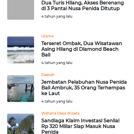
Dua Turis Hilang, Akses Berenang
di 3 Pantai Nusa Penida Ditutup
WN
4 tahun yang lalu
BANTEN
WN
Utama
NTT
Terseret Ombak, Dua Wisatawan
Asing Hilang di Diamond Beach
Bali
WN
KEPRI
4 tahun yang lalu
Daerah
WN
Jembatan Pelabuhan Nusa Penida
PAPUA
Bali Ambruk, 35 Orang Terhempas
ke Laut
WN
4 tahun yang lalu
PAPUA
BARAT
Wahana Desa Wisata
Sandiaga Klaim Investasi Senilai
Rp 320 Miliar Siap Masuk Nusa
WN
Penida