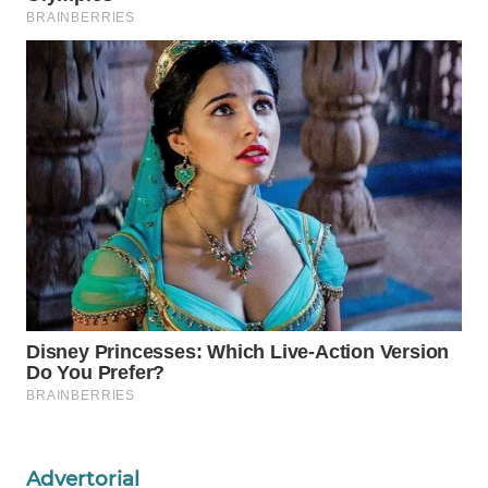
WAHANA
SPORT
WAHANA
UMKM
WAHANA
SELEB
WAHANA
PERSONA
WAHANA
OTOMOTIF
WAHANA
Advertorial
HEALTH