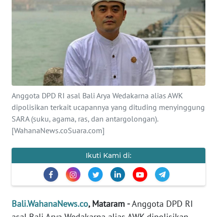
Informasi
INDEKS
BERITA
KONTAK
KAMI
Anggota DPD RI asal Bali Arya Wedakarna alias AWK
dipolisikan terkait ucapannya yang dituding menyinggung
INFO
IKLAN
SARA (suku, agama, ras, dan antargolongan).
[WahanaNews.coSuara.com]
TENTANG
KAMI
Ikuti Kami di:
PEDOMAN
MEDIA
SIBER
Bali.WahanaNews.co
, Mataram -
Anggota DPD RI
asal Bali Arya Wedakarna alias AWK dipolisikan