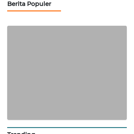
Berita Populer
SIBARAGAS
NEWS
METRO
SIANTAR
NEWS
METRO
MEDAN
NEWS
METRO
JAKARTA
NEWS
KRT
NEWS