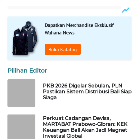
WAHANA
DESA
Dapatkan Merchandise Eksklusif
WISATA
Wahana News
LAPAK
Buka Katalog
WAHANA
Wahana
Pilihan Editor
Network
PKB 2026 Digelar Sebulan, PLN
KONSUMEN
Pastikan Sistem Distribusi Bali Siap
LISTRIK
Siaga
MASYARAKAT
KELISTRIKAN
Perkuat Cadangan Devisa,
MARTABAT Prabowo-Gibran: KEK
Keuangan Bali Akan Jadi Magnet
WALINKI
Investasi Global