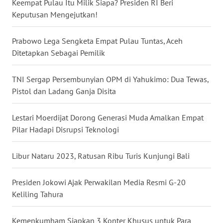
Keempat Pulau Itu Milik Siapa? Presiden RI Beri
Keputusan Mengejutkan!
WN
KALTARA
Prabowo Lega Sengketa Empat Pulau Tuntas, Aceh
Ditetapkan Sebagai Pemilik
WN
KALSEL
TNI Sergap Persembunyian OPM di Yahukimo: Dua Tewas,
Pistol dan Ladang Ganja Disita
WN
KALTIM
Lestari Moerdijat Dorong Generasi Muda Amalkan Empat
Pilar Hadapi Disrupsi Teknologi
WN
SULSEL
Libur Nataru 2023, Ratusan Ribu Turis Kunjungi Bali
WN
GORONTALO
Presiden Jokowi Ajak Perwakilan Media Resmi G-20
Keliling Tahura
WN
SULUT
Kemenkumham Siapkan 3 Konter Khusus untuk Para