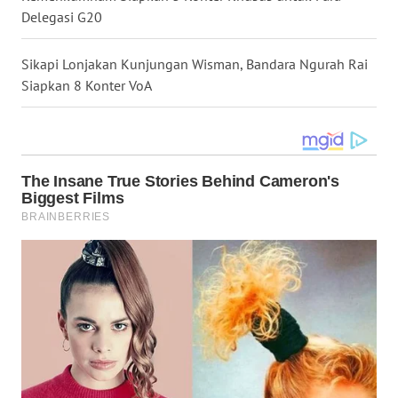
Delegasi G20
WN
MALUKU
Sikapi Lonjakan Kunjungan Wisman, Bandara Ngurah Rai
Siapkan 8 Konter VoA
WN
MALUT
WN
DAIRI
WN
DANAU
TOBA
WN
NIAS
WN