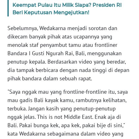
RIAU
Keempat Pulau Itu Milik Siapa? Presiden RI
Beri Keputusan Mengejutkan!
WN
SERAMBI
Sebelumnya, Wedakarna menjadi sorotan dan
dikecam banyak pihak atas ucapannya yang
WN
menolak staf penyambut tamu atau frontliner
JAMBI
Bandara I Gusti Ngurah Rai, Bali, menggunakan
penutup kepala. Berdasarkan video yang beredar,
WN
dia tampak berbicara dengan nada tinggi di depan
SULTRA
pihak bandara dalam sebuah rapat.
WN
"Saya nggak mau yang frontline-frontline itu, saya
NTB
mau gadis Bali kayak kamu, rambutnya kelihatan,
terbuka. Jangan kasih yang penutup-penutup
WN
SULTENG
nggak jelas. This is not Middle East. Enak aja di
Bali. Pakai bunga kek, apa kek, pakai bije di sini,"
WN
kata Wedakarna sebagaimana dalam video yang
SULBAR