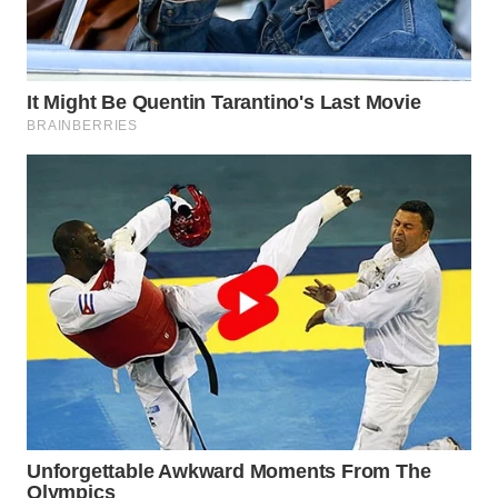
WAHANA
LISTRIK
WAHANA
TRAVEL
WAHANA
TV
WAHANANEWS
ID
WAHANANEWS
CO ID
WAHANANEWS
NET