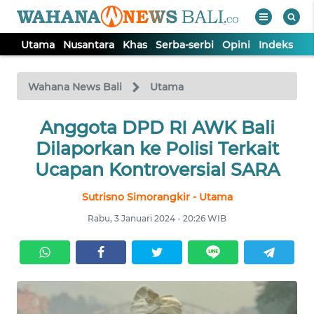
Utama
Nusantara
Khas
Serba-serbi
Opini
Indeks
WAHANA
Tutup
TV
Wahana News Bali
Utama
UTAMA
Anggota DPD RI AWK Bali
Dilaporkan ke Polisi Terkait
NUSANTARA
Ucapan Kontroversial SARA
Sutrisno Simorangkir - Utama
KHAS
Rabu, 3 Januari 2024 - 20:26 WIB
SERBA-
SERBI
OPINI