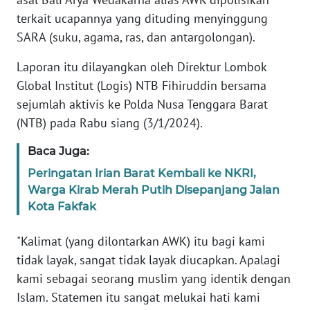
REDAKSI
terkait ucapannya yang dituding menyinggung
SARA (suku, agama, ras, dan antargolongan).
KARIR
Laporan itu dilayangkan oleh Direktur Lombok
Global Institut (Logis) NTB Fihiruddin bersama
DISCLAIMER
sejumlah aktivis ke Polda Nusa Tenggara Barat
Wahana
(NTB) pada Rabu siang (3/1/2024).
News
Regional
Baca Juga:
Peringatan Irian Barat Kembali ke NKRI,
WN
Warga Kirab Merah Putih Disepanjang Jalan
SUMUT
Kota Fakfak
WN
"Kalimat (yang dilontarkan AWK) itu bagi kami
JAKARTA
tidak layak, sangat tidak layak diucapkan. Apalagi
kami sebagai seorang muslim yang identik dengan
WN
Islam. Statemen itu sangat melukai hati kami
JABAR