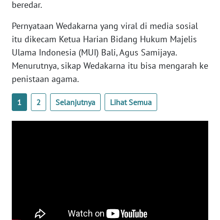
beredar.
Pernyataan Wedakarna yang viral di media sosial
WN
BABEL
itu dikecam Ketua Harian Bidang Hukum Majelis
Ulama Indonesia (MUI) Bali, Agus Samijaya.
WN
Menurutnya, sikap Wedakarna itu bisa mengarah ke
SUMBAR
penistaan agama.
WN
1
2
Selanjutnya
Lihat Semua
SUMSEL
WN
BENGKULU
WN
LAMPUNG
WN
JATENG