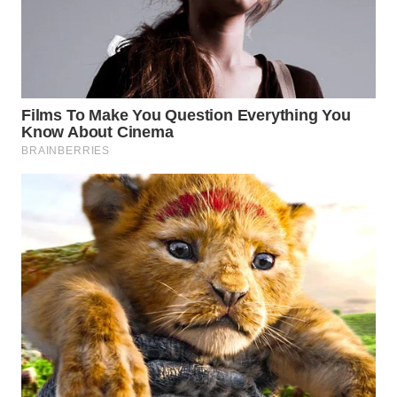
WN
INDRAMAYU
WN
KUNINGAN
WN
MAJALENGKA
WN
SUBANG
WN
SUKABUMI
WN
PURWAKARTA