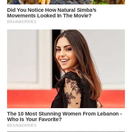
WN
PRIANGAN
TIMUR
WN
SEMARANG
WN
SOLO
WN
BOROBUDUR
WN
MADURA
WN