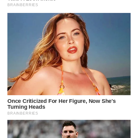
BEKASI
WN
BOGOR
WN
DEPOK
WN
TAPANULI
UTARA
WN
SAMOSIR
WN
PADANG
LAWAS