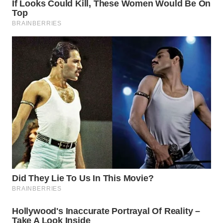
WN
TAPANULI
TENGAH
WN DELI
SERDANG
WN
TEBING
TINGGI
WN
PAKPAK
WN
KARAWANG
WN