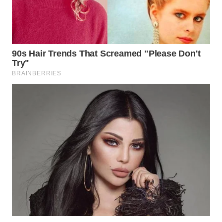
LANGKAT
WN
TAPANULI
SELATAN
WN
TANJUNG
LESUNG
WN
KARO
WN
SIMALUNGUN
WN
LABUHANBATU