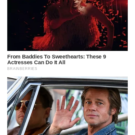
Wahana
Media
Group
WAHANA
NEWS
WAHANA
TANI
WAHANA
ADVOKAT
WAHANA
INFRASTRUKTUR
WAHANA
KONSUMEN