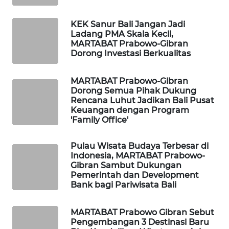
ID
KEK Sanur Bali Jangan Jadi
MAWAKA
Ladang PMA Skala Kecil,
ID
MARTABAT Prabowo-Gibran
Dorong Investasi Berkualitas
MARTABAT
NET
MARTABAT Prabowo-Gibran
Dorong Semua Pihak Dukung
Rencana Luhut Jadikan Bali Pusat
PLN
Keuangan dengan Program
WATCH
'Family Office'
MKLI
Pulau Wisata Budaya Terbesar di
Indonesia, MARTABAT Prabowo-
Gibran Sambut Dukungan
LPKKI
Pemerintah dan Development
Bank bagi Pariwisata Bali
LKKI
MARTABAT Prabowo Gibran Sebut
Pengembangan 3 Destinasi Baru
KOPEKLIN