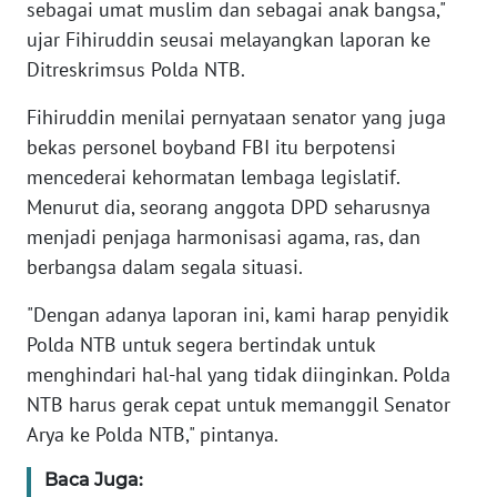
sebagai umat muslim dan sebagai anak bangsa,"
ujar Fihiruddin seusai melayangkan laporan ke
WN
BANTEN
Ditreskrimsus Polda NTB.
Fihiruddin menilai pernyataan senator yang juga
WN
bekas personel boyband FBI itu berpotensi
NTT
mencederai kehormatan lembaga legislatif.
Menurut dia, seorang anggota DPD seharusnya
WN
KEPRI
menjadi penjaga harmonisasi agama, ras, dan
berbangsa dalam segala situasi.
WN
"Dengan adanya laporan ini, kami harap penyidik
PAPUA
Polda NTB untuk segera bertindak untuk
WN
menghindari hal-hal yang tidak diinginkan. Polda
PAPUA
NTB harus gerak cepat untuk memanggil Senator
BARAT
Arya ke Polda NTB," pintanya.
WN
Baca Juga: