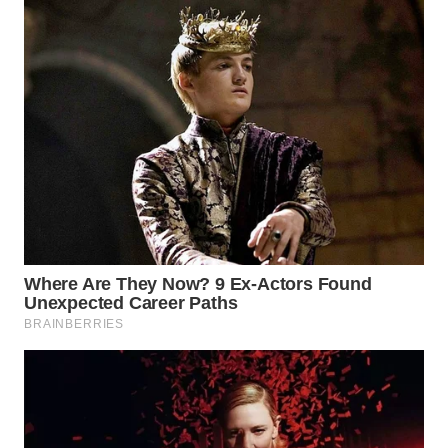
SURABAYA
WN
NATUNA
WN
BINTAN
WN
MANDALIKA
WN
LIKUPANG
WN
LABUANBAJO
WN
BORNEO