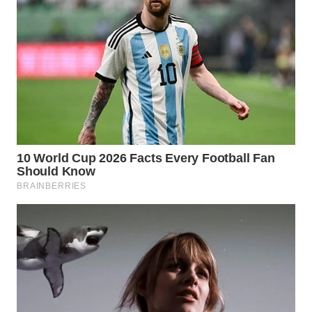
WN
SUMEDANG
WN
CIANJUR
WN
KEPULAUAN
SERIBU
WN
TANGERANG
WN
BINJAI
WN
CIREBON